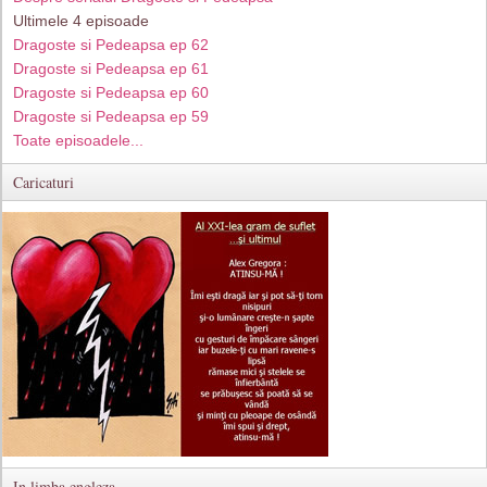
Ultimele 4 episoade
Dragoste si Pedeapsa ep 62
Dragoste si Pedeapsa ep 61
Dragoste si Pedeapsa ep 60
Dragoste si Pedeapsa ep 59
Toate episoadele...
Caricaturi
In limba engleza