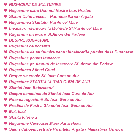
RUGACIUNI DE MULTUMIRE
Rugaciune catre Domnul Nostru Isus Hristos
Sfaturi Duhovnicesti - Parintele Ilarion Argatu
Rugaciunea Sfantului Vasile cel Mare
Invataturi referitoare la Moliftele Sf.Vasile cel Mare
Rugaciuni incercare Sf.Anton din Padova
DESPRE RUGACIUNE
Rugaciuni de pocainta
Rugaciune de multumire penru binefacerile primite de la Dumneze
Rugaciune pentru impacare
Rugaciune pt. timpuri de incercare Sf. Anton din Padova
Rugaciunea Sfintei Cruci
Despre smerenie Sf. Ioan Gura de Aur
Rugaciune SFANTULUI IOAN GURA DE AUR
Sfantul Ioan Botezatorul
Despre constiinta de Sfantul Ioan Gura de Aur
Puterea rugaciunii Sf. Ioan Gura de Aur
Predica de Pasti a Sfantului Ioan Gura de Aur
Mat. 6,33
Sfanta Filofteia
Rugaciune Cuvioasei Maici Parascheva
Saturi duhovnicesti ale Parintelui Argatu / Manastirea Cernica