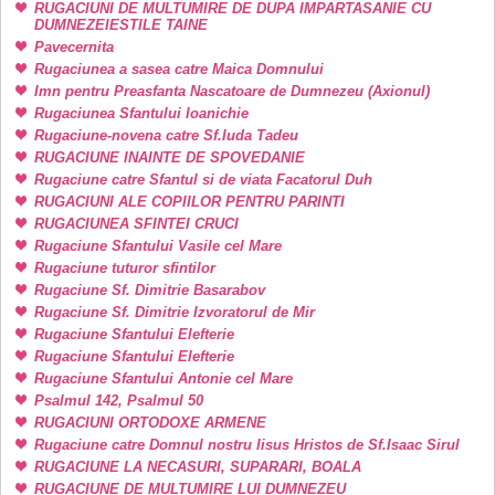
RUGACIUNI DE MULTUMIRE DE DUPA IMPARTASANIE CU
DUMNEZEIESTILE TAINE
Pavecernita
Rugaciunea a sasea catre Maica Domnului
Imn pentru Preasfanta Nascatoare de Dumnezeu (Axionul)
Rugaciunea Sfantului Ioanichie
Rugaciune-novena catre Sf.Iuda Tadeu
RUGACIUNE INAINTE DE SPOVEDANIE
Rugaciune catre Sfantul si de viata Facatorul Duh
RUGACIUNI ALE COPIILOR PENTRU PARINTI
RUGACIUNEA SFINTEI CRUCI
Rugaciune Sfantului Vasile cel Mare
Rugaciune tuturor sfintilor
Rugaciune Sf. Dimitrie Basarabov
Rugaciune Sf. Dimitrie Izvoratorul de Mir
Rugaciune Sfantului Elefterie
Rugaciune Sfantului Elefterie
Rugaciune Sfantului Antonie cel Mare
Psalmul 142, Psalmul 50
RUGACIUNI ORTODOXE ARMENE
Rugaciune catre Domnul nostru Iisus Hristos de Sf.Isaac Sirul
RUGACIUNE LA NECASURI, SUPARARI, BOALA
RUGACIUNE DE MULTUMIRE LUI DUMNEZEU