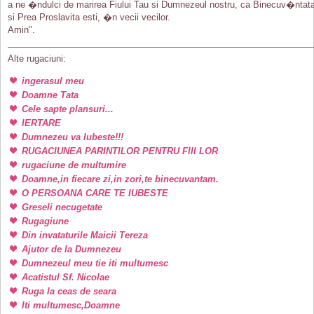
a ne �ndulci de marirea Fiului Tau si Dumnezeul nostru, ca Binecuv�ntat
si Prea Proslavita esti, �n vecii vecilor.
Amin".
Alte rugaciuni:
ingerasul meu
Doamne Tata
Cele sapte plansuri...
IERTARE
Dumnezeu va Iubeste!!!
RUGACIUNEA PARINTILOR PENTRU FIII LOR
rugaciune de multumire
Doamne,in fiecare zi,in zori,te binecuvantam.
O PERSOANA CARE TE IUBESTE
Greseli necugetate
Rugagiune
Din invataturile Maicii Tereza
Ajutor de la Dumnezeu
Dumnezeul meu tie iti multumesc
Acatistul Sf. Nicolae
Ruga la ceas de seara
Iti multumesc,Doamne