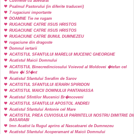
Cuvinese cu adevarat
Psalmul Pastorului (in diferite traduceri)
7 rugaciuni importante
DOAMNE Tie ne rugam
RUGACIUNE CATRE IISUS HRISTOS
RUGACIUNE CATRE IISUS HRISTOS
RUGACIUNE CATRE BUNUL DUMNEZEU
rugaciune din dragoste
Domnul iertarii
ACATISTUL SFANTULUI MARELUI MUCENIC GHEORGHE
Acatistul Maicii Domnului
ACATISTUL Binecredinciosului Voievod al Moldovei �tefan cel
Mare �i Sf�nt
Acatistul Sfantului Serafim de Sarov
ACATISTUL SFANTULUI IERARH SPIRIDON
ACATISTUL MAICII DOMNULUI PANTANASSA
Acatistul Sfintilor Mucenici Br�ncoveni
ACATISTUL SFANTULUI APOSTOL ANDREI
Acatistul Sfantului Antonie cel Mare
ACATISTUL PREA CUVIOSULUI PARINTELUI NOSTRU DIMITRIE DI
BASARABI
Imn Acatist la Rugul aprins al Nascatoarei de Dumnezeu
Acatistul Sfantului Acoperamant al Maicii Domnului