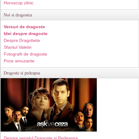
Horoscop zilnic
Noi si dragostea
Versuri de dragoste
Idei despre dragoste
Despre Dragobete
Sfantul Valetin
Fotografii de dragoste
Poze amuzante
Dragoste si pedeapsa
Despre serialul Dragoste si Pedeapsa