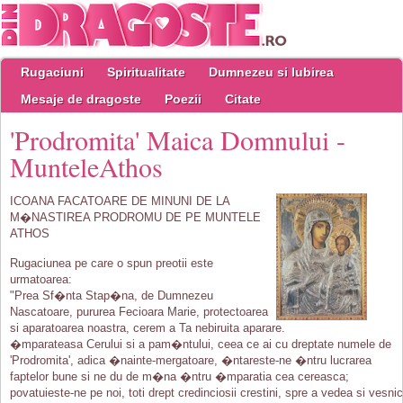
Rugaciuni
Spiritualitate
Dumnezeu si Iubirea
Mesaje de dragoste
Poezii
Citate
'Prodromita' Maica Domnului -
MunteleAthos
ICOANA FACATOARE DE MINUNI DE LA
M�NASTIREA PRODROMU DE PE MUNTELE
ATHOS
Rugaciunea pe care o spun preotii este
urmatoarea:
"Prea Sf�nta Stap�na, de Dumnezeu
Nascatoare, pururea Fecioara Marie, protectoarea
si aparatoarea noastra, cerem a Ta nebiruita aparare.
�mparateasa Cerului si a pam�ntului, ceea ce ai cu dreptate numele de
'Prodromita', adica �nainte-mergatoare, �ntareste-ne �ntru lucrarea
faptelor bune si ne du de m�na �ntru �mparatia cea cereasca;
povatuieste-ne pe noi, toti drept credinciosii crestini, spre a vedea si vesnic