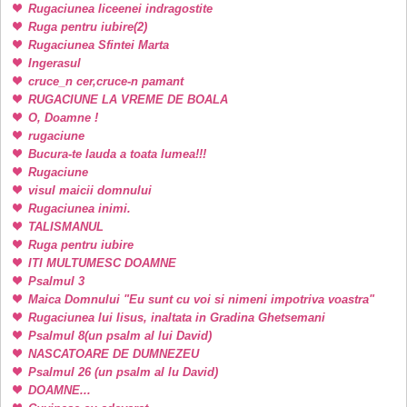
Rugaciunea liceenei indragostite
Ruga pentru iubire(2)
Rugaciunea Sfintei Marta
Ingerasul
cruce_n cer,cruce-n pamant
RUGACIUNE LA VREME DE BOALA
O, Doamne !
rugaciune
Bucura-te lauda a toata lumea!!!
Rugaciune
visul maicii domnului
Rugaciunea inimi.
TALISMANUL
Ruga pentru iubire
ITI MULTUMESC DOAMNE
Psalmul 3
Maica Domnului "Eu sunt cu voi si nimeni impotriva voastra"
Rugaciunea lui Iisus, inaltata in Gradina Ghetsemani
Psalmul 8(un psalm al lui David)
NASCATOARE DE DUMNEZEU
Psalmul 26 (un psalm al lu David)
DOAMNE...