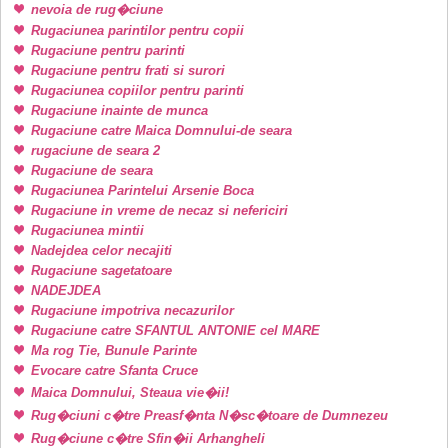
nevoia de rug�ciune
Rugaciunea parintilor pentru copii
Rugaciune pentru parinti
Rugaciune pentru frati si surori
Rugaciunea copiilor pentru parinti
Rugaciune inainte de munca
Rugaciune catre Maica Domnului-de seara
rugaciune de seara 2
Rugaciune de seara
Rugaciunea Parintelui Arsenie Boca
Rugaciune in vreme de necaz si nefericiri
Rugaciunea mintii
Nadejdea celor necajiti
Rugaciune sagetatoare
NADEJDEA
Rugaciune impotriva necazurilor
Rugaciune catre SFANTUL ANTONIE cel MARE
Ma rog Tie, Bunule Parinte
Evocare catre Sfanta Cruce
Maica Domnului, Steaua vie�ii!
Rug�ciuni c�tre Preasf�nta N�sc�toare de Dumnezeu
Rug�ciune c�tre Sfin�ii Arhangheli