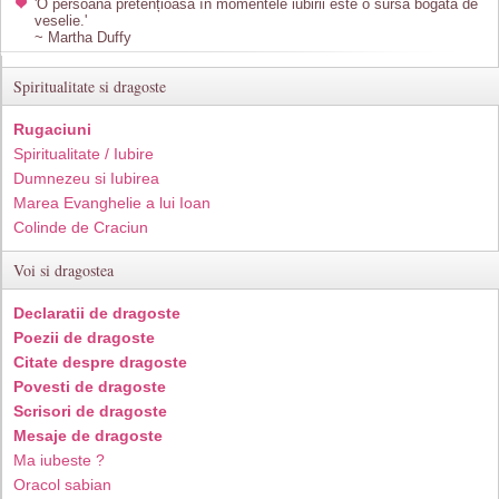
'O persoană pretențioasă în momentele iubirii este o sursă bogată de
veselie.'
~ Martha Duffy
Spiritualitate si dragoste
Rugaciuni
Spiritualitate / Iubire
Dumnezeu si Iubirea
Marea Evanghelie a lui Ioan
Colinde de Craciun
Voi si dragostea
Declaratii de dragoste
Poezii de dragoste
Citate despre dragoste
Povesti de dragoste
Scrisori de dragoste
Mesaje de dragoste
Ma iubeste ?
Oracol sabian