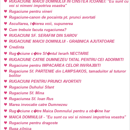
RUGACIUNE MAICII DOMNULUI IN CINSTEA ICOANEI: "Eu sunt cu
voi si nimeni impotriva voastra"
Rugaciune pentru vineri
Rugaciune-canon de pocainta pt. prunci avortati
Ascultarea, t�ierea voii, supunerea
Cum trebuie facuta rugaciunea?
RUGACIUNI SF. SERAFIM DIN SAROV
RUGACIUNE MAICII DOMNULUI - GRABNICA AJUTATOARE
Credinta
Rug�ciune c�tre Sf�ntul Ierarh NECTARIE
RUGACIUNE CATRE DUMNEZEU TATAL PENTRU CEI ADORMITI
Rugaciune pentru IMPACAREA CELOR INVRAJBITI
Rugaciune Sf. PARTENIE din LAMPSAKOS, tamaduitor al tuturor
bolilor
RUGACIUNI PENTRU PRUNCI AVORTATI
Rugaciune Duhului Sfant
Rugaciune Sf. Mina
Rugaciunea Sf. Ioan Rus
Marea invocatie catre Dumnezeu
Rug�ciune c�tre Maica Domnului pentru a ob�ine har
MAICA DOMNULUI - "Eu sunt cu voi si nimeni impotriva voastra"
Rugaciune pentru dragoste
Ruga zilnica