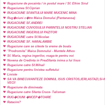
Rugaciune de pocainta / in postul mare / Sf. Efrim Sirul
Rugaciunea Sf.Ciprian
RUGACIUNE SFANTULUI MARE MUCENIC MINA
Rug�ciuni c�tre Maica Domului (Pantanassa)
RUGACIUNE SF.ANDREI
RUGACIUNE CUVIOSULUI PARINTELUI NOSTRU STELIAN
RUGACIUNE INGERULUI PAZITOR
RUGACIUNE catre Sf.Nicolae
RUGACIUNE SF. HARALAMBIE
Rugaciune care se citeste la vreme de boala
"Prodromita" Maica Domnului - Muntele Athos
Sf. Maria, regina ingerilor, roaga-te pentru noi
Novena de Credinta in PreaSfanta inima a lui Iisus
Rugaciune catre Sf.Mihail
Rugaciune pentru linistea sufletului
Liniste
SA VA BINECUVANTEZE DOMNUL ISUS CRISTOS,IERI,ASTAZI,SI-
VECI!
Rugaciune de dimineata
Rugaciune catre Sfanta Cruce- Talisman
RUG�CIUNI �NCEP�TOARE
Ratacire?