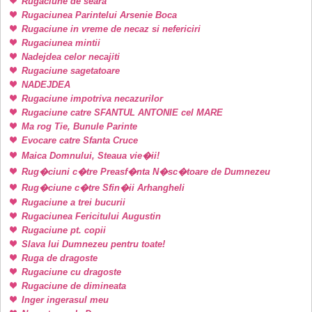
Rugaciune de seara
Rugaciunea Parintelui Arsenie Boca
Rugaciune in vreme de necaz si nefericiri
Rugaciunea mintii
Nadejdea celor necajiti
Rugaciune sagetatoare
NADEJDEA
Rugaciune impotriva necazurilor
Rugaciune catre SFANTUL ANTONIE cel MARE
Ma rog Tie, Bunule Parinte
Evocare catre Sfanta Cruce
Maica Domnului, Steaua vie�ii!
Rug�ciuni c�tre Preasf�nta N�sc�toare de Dumnezeu
Rug�ciune c�tre Sfin�ii Arhangheli
Rugaciune a trei bucurii
Rugaciunea Fericitului Augustin
Rugaciune pt. copii
Slava lui Dumnezeu pentru toate!
Ruga de dragoste
Rugaciune cu dragoste
Rugaciune de dimineata
Inger ingerasul meu