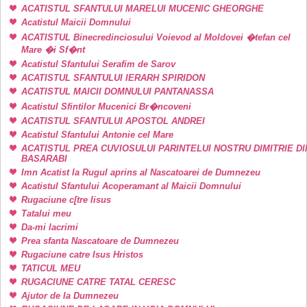
ACATISTUL SFANTULUI MARELUI MUCENIC GHEORGHE
Acatistul Maicii Domnului
ACATISTUL Binecredinciosului Voievod al Moldovei �tefan cel
Mare �i Sf�nt
Acatistul Sfantului Serafim de Sarov
ACATISTUL SFANTULUI IERARH SPIRIDON
ACATISTUL MAICII DOMNULUI PANTANASSA
Acatistul Sfintilor Mucenici Br�ncoveni
ACATISTUL SFANTULUI APOSTOL ANDREI
Acatistul Sfantului Antonie cel Mare
ACATISTUL PREA CUVIOSULUI PARINTELUI NOSTRU DIMITRIE DI
BASARABI
Imn Acatist la Rugul aprins al Nascatoarei de Dumnezeu
Acatistul Sfantului Acoperamant al Maicii Domnului
Rugaciune c[tre Iisus
Tatalui meu
Da-mi lacrimi
Prea sfanta Nascatoare de Dumnezeu
Rugaciune catre Isus Hristos
TATICUL MEU
RUGACIUNE CATRE TATAL CERESC
Ajutor de la Dumnezeu