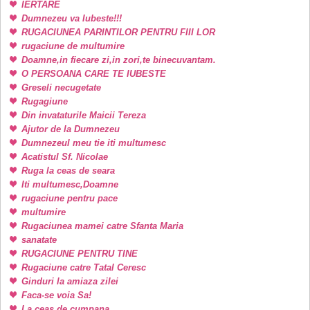
IERTARE
Dumnezeu va Iubeste!!!
RUGACIUNEA PARINTILOR PENTRU FIII LOR
rugaciune de multumire
Doamne,in fiecare zi,in zori,te binecuvantam.
O PERSOANA CARE TE IUBESTE
Greseli necugetate
Rugagiune
Din invataturile Maicii Tereza
Ajutor de la Dumnezeu
Dumnezeul meu tie iti multumesc
Acatistul Sf. Nicolae
Ruga la ceas de seara
Iti multumesc,Doamne
rugaciune pentru pace
multumire
Rugaciunea mamei catre Sfanta Maria
sanatate
RUGACIUNE PENTRU TINE
Rugaciune catre Tatal Ceresc
Ginduri la amiaza zilei
Faca-se voia Sa!
La ceas de cumpana