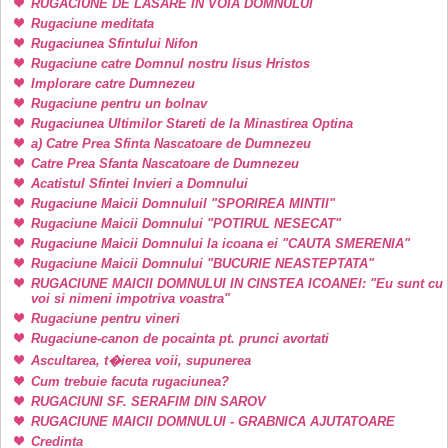
RUGACIUNE DE LASARE IN VOIA DOMNULUI
Rugaciune meditata
Rugaciunea Sfintului Nifon
Rugaciune catre Domnul nostru Iisus Hristos
Implorare catre Dumnezeu
Rugaciune pentru un bolnav
Rugaciunea Ultimilor Stareti de la Minastirea Optina
a) Catre Prea Sfinta Nascatoare de Dumnezeu
Catre Prea Sfanta Nascatoare de Dumnezeu
Acatistul Sfintei Invieri a Domnului
Rugaciune Maicii DomnuluiI "SPORIREA MINTII"
Rugaciune Maicii Domnului "POTIRUL NESECAT"
Rugaciune Maicii Domnului la icoana ei "CAUTA SMERENIA"
Rugaciune Maicii Domnului "BUCURIE NEASTEPTATA"
RUGACIUNE MAICII DOMNULUI IN CINSTEA ICOANEI: "Eu sunt cu
voi si nimeni impotriva voastra"
Rugaciune pentru vineri
Rugaciune-canon de pocainta pt. prunci avortati
Ascultarea, t�ierea voii, supunerea
Cum trebuie facuta rugaciunea?
RUGACIUNI SF. SERAFIM DIN SAROV
RUGACIUNE MAICII DOMNULUI - GRABNICA AJUTATOARE
Credinta