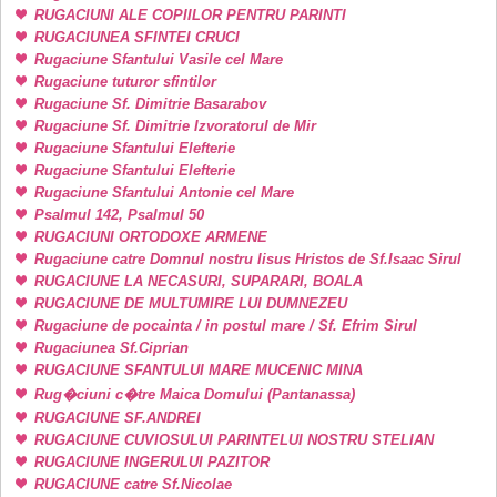
RUGACIUNI ALE COPIILOR PENTRU PARINTI
RUGACIUNEA SFINTEI CRUCI
Rugaciune Sfantului Vasile cel Mare
Rugaciune tuturor sfintilor
Rugaciune Sf. Dimitrie Basarabov
Rugaciune Sf. Dimitrie Izvoratorul de Mir
Rugaciune Sfantului Elefterie
Rugaciune Sfantului Elefterie
Rugaciune Sfantului Antonie cel Mare
Psalmul 142, Psalmul 50
RUGACIUNI ORTODOXE ARMENE
Rugaciune catre Domnul nostru Iisus Hristos de Sf.Isaac Sirul
RUGACIUNE LA NECASURI, SUPARARI, BOALA
RUGACIUNE DE MULTUMIRE LUI DUMNEZEU
Rugaciune de pocainta / in postul mare / Sf. Efrim Sirul
Rugaciunea Sf.Ciprian
RUGACIUNE SFANTULUI MARE MUCENIC MINA
Rug�ciuni c�tre Maica Domului (Pantanassa)
RUGACIUNE SF.ANDREI
RUGACIUNE CUVIOSULUI PARINTELUI NOSTRU STELIAN
RUGACIUNE INGERULUI PAZITOR
RUGACIUNE catre Sf.Nicolae