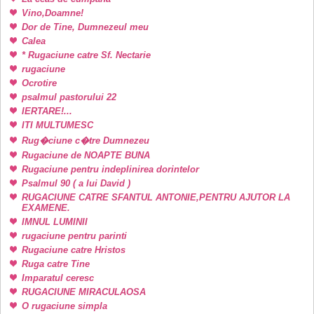
Vino,Doamne!
Dor de Tine, Dumnezeul meu
Calea
* Rugaciune catre Sf. Nectarie
rugaciune
Ocrotire
psalmul pastorului 22
IERTARE!...
ITI MULTUMESC
Rug�ciune c�tre Dumnezeu
Rugaciune de NOAPTE BUNA
Rugaciune pentru indeplinirea dorintelor
Psalmul 90 ( a lui David )
RUGACIUNE CATRE SFANTUL ANTONIE,PENTRU AJUTOR LA
EXAMENE.
IMNUL LUMINII
rugaciune pentru parinti
Rugaciune catre Hristos
Ruga catre Tine
Imparatul ceresc
RUGACIUNE MIRACULAOSA
O rugaciune simpla