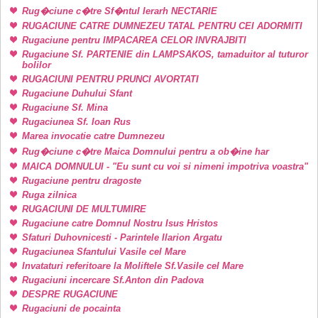
Rug�ciune c�tre Sf�ntul Ierarh NECTARIE
RUGACIUNE CATRE DUMNEZEU TATAL PENTRU CEI ADORMITI
Rugaciune pentru IMPACAREA CELOR INVRAJBITI
Rugaciune Sf. PARTENIE din LAMPSAKOS, tamaduitor al tuturor
bolilor
RUGACIUNI PENTRU PRUNCI AVORTATI
Rugaciune Duhului Sfant
Rugaciune Sf. Mina
Rugaciunea Sf. Ioan Rus
Marea invocatie catre Dumnezeu
Rug�ciune c�tre Maica Domnului pentru a ob�ine har
MAICA DOMNULUI - "Eu sunt cu voi si nimeni impotriva voastra"
Rugaciune pentru dragoste
Ruga zilnica
RUGACIUNI DE MULTUMIRE
Rugaciune catre Domnul Nostru Isus Hristos
Sfaturi Duhovnicesti - Parintele Ilarion Argatu
Rugaciunea Sfantului Vasile cel Mare
Invataturi referitoare la Moliftele Sf.Vasile cel Mare
Rugaciuni incercare Sf.Anton din Padova
DESPRE RUGACIUNE
Rugaciuni de pocainta