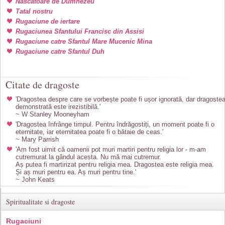
Nascatoare de Dumnezeu
Tatal nostru
Rugaciune de iertare
Rugaciunea Sfantului Francisc din Assisi
Rugaciune catre Sfantul Mare Mucenic Mina
Rugaciune catre Sfantul Duh
Citate de dragoste
'Dragostea despre care se vorbește poate fi ușor ignorată, dar dragoste
demonstrată este irezistibilă.'
~ W Stanley Mooneyham
'Dragostea înfrânge timpul. Pentru îndrăgostiți, un moment poate fi o
eternitate, iar eternitatea poate fi o bătaie de ceas.'
~ Mary Parrish
'Am fost uimit că oamenii pot muri martiri pentru religia lor - m-am
cutremurat la gândul acesta. Nu mă mai cutremur.
Aș putea fi martirizat pentru religia mea. Dragostea este religia mea.
Și aș muri pentru ea. Aș muri pentru tine.'
~ John Keats
Spiritualitate si dragoste
Rugaciuni