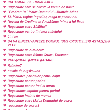
RUGACIUNE SF. HARALAMBIE
Rugaciune care se citeste la vreme de boala
"Prodromita" Maica Domnului - Muntele Athos
Sf. Maria, regina ingerilor, roaga-te pentru noi
Novena de Credinta in PreaSfanta inima a lui Iisus
Rugaciune catre Sf.Mihail
Rugaciune pentru linistea sufletului
Liniste
SA VA BINECUVANTEZE DOMNUL ISUS CRISTOS,IERI,ASTAZI,SI-
VECI!
Rugaciune de dimineata
Rugaciune catre Sfanta Cruce- Talisman
RUG�CIUNI �NCEP�TOARE
Ratacire?
nevoia de rug�ciune
Rugaciunea parintilor pentru copii
Rugaciune pentru parinti
Rugaciune pentru frati si surori
Rugaciunea copiilor pentru parinti
Rugaciune inainte de munca
Rugaciune catre Maica Domnului-de seara
rugaciune de seara 2