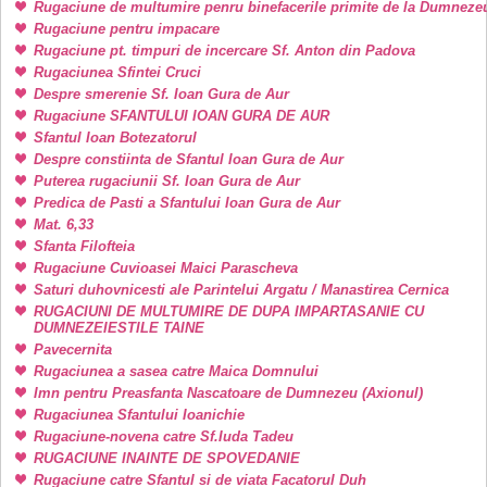
Rugaciune de multumire penru binefacerile primite de la Dumneze
Rugaciune pentru impacare
Rugaciune pt. timpuri de incercare Sf. Anton din Padova
Rugaciunea Sfintei Cruci
Despre smerenie Sf. Ioan Gura de Aur
Rugaciune SFANTULUI IOAN GURA DE AUR
Sfantul Ioan Botezatorul
Despre constiinta de Sfantul Ioan Gura de Aur
Puterea rugaciunii Sf. Ioan Gura de Aur
Predica de Pasti a Sfantului Ioan Gura de Aur
Mat. 6,33
Sfanta Filofteia
Rugaciune Cuvioasei Maici Parascheva
Saturi duhovnicesti ale Parintelui Argatu / Manastirea Cernica
RUGACIUNI DE MULTUMIRE DE DUPA IMPARTASANIE CU
DUMNEZEIESTILE TAINE
Pavecernita
Rugaciunea a sasea catre Maica Domnului
Imn pentru Preasfanta Nascatoare de Dumnezeu (Axionul)
Rugaciunea Sfantului Ioanichie
Rugaciune-novena catre Sf.Iuda Tadeu
RUGACIUNE INAINTE DE SPOVEDANIE
Rugaciune catre Sfantul si de viata Facatorul Duh