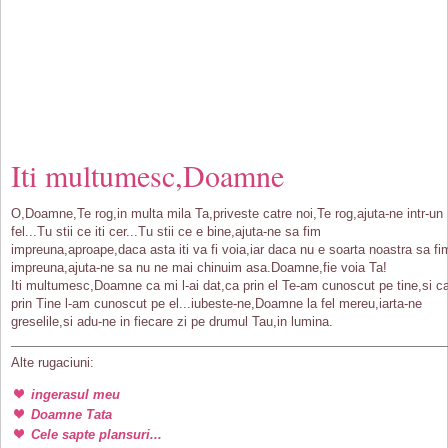
Iti multumesc,Doamne
O,Doamne,Te rog,in multa mila Ta,priveste catre noi,Te rog,ajuta-ne intr-un
fel...Tu stii ce iti cer...Tu stii ce e bine,ajuta-ne sa fim
impreuna,aproape,daca asta iti va fi voia,iar daca nu e soarta noastra sa fi
impreuna,ajuta-ne sa nu ne mai chinuim asa.Doamne,fie voia Ta!
Iti multumesc,Doamne ca mi l-ai dat,ca prin el Te-am cunoscut pe tine,si c
prin Tine l-am cunoscut pe el...iubeste-ne,Doamne la fel mereu,iarta-ne
greselile,si adu-ne in fiecare zi pe drumul Tau,in lumina.
Alte rugaciuni:
ingerasul meu
Doamne Tata
Cele sapte plansuri...