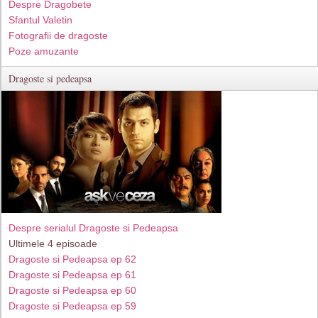
Despre Dragobete
Sfantul Valetin
Fotografii de dragoste
Poze amuzante
Dragoste si pedeapsa
Despre serialul Dragoste si Pedeapsa
Ultimele 4 episoade
Dragoste si Pedeapsa ep 62
Dragoste si Pedeapsa ep 61
Dragoste si Pedeapsa ep 60
Dragoste si Pedeapsa ep 59