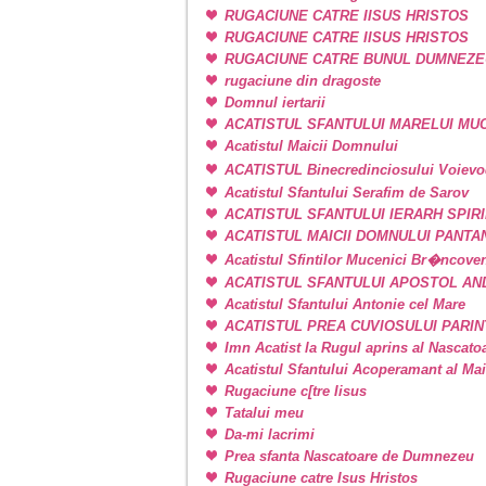
RUGACIUNE CATRE IISUS HRISTOS
RUGACIUNE CATRE IISUS HRISTOS
RUGACIUNE CATRE BUNUL DUMNEZE
rugaciune din dragoste
Domnul iertarii
ACATISTUL SFANTULUI MARELUI M
Acatistul Maicii Domnului
ACATISTUL Binecredinciosului Voievo
Acatistul Sfantului Serafim de Sarov
ACATISTUL SFANTULUI IERARH SPIR
ACATISTUL MAICII DOMNULUI PANT
Acatistul Sfintilor Mucenici Br�ncove
ACATISTUL SFANTULUI APOSTOL AN
Acatistul Sfantului Antonie cel Mare
ACATISTUL PREA CUVIOSULUI PARIN
Imn Acatist la Rugul aprins al Nascat
Acatistul Sfantului Acoperamant al Ma
Rugaciune c[tre Iisus
Tatalui meu
Da-mi lacrimi
Prea sfanta Nascatoare de Dumnezeu
Rugaciune catre Isus Hristos