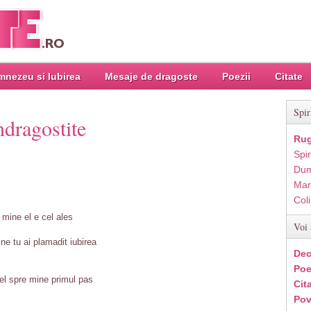
nezeu si Iubirea
Mesaje de dragoste
Poezii
Citate
Spir
ndragostite
Rug
Spir
Dum
Mar
Col
 mine el e cel ales
Voi 
e tu ai plamadit iubirea
Dec
Poe
el spre mine primul pas
Cit
Pov