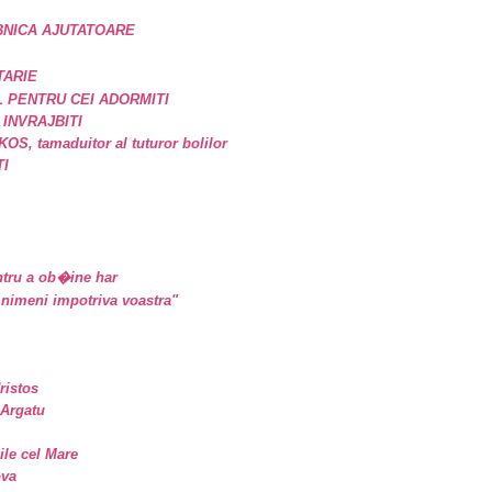
BNICA AJUTATOARE
TARIE
 PENTRU CEI ADORMITI
 INVRAJBITI
, tamaduitor al tuturor bolilor
TI
tru a ob�ine har
nimeni impotriva voastra"
ristos
 Argatu
sile cel Mare
ova