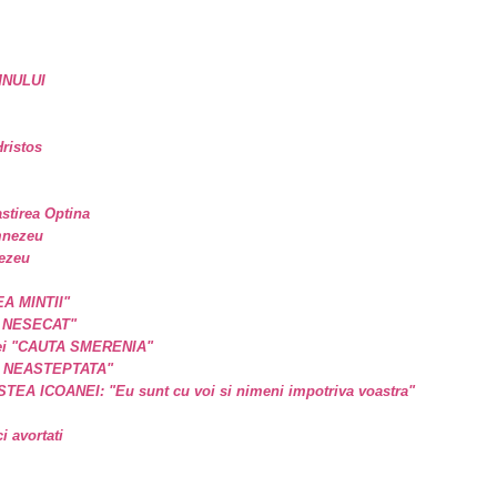
MNULUI
ristos
astirea Optina
mnezeu
nezeu
EA MINTII"
L NESECAT"
a ei "CAUTA SMERENIA"
E NEASTEPTATA"
A ICOANEI: "Eu sunt cu voi si nimeni impotriva voastra"
 avortati