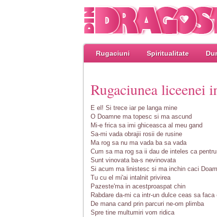
Rugaciuni
Spiritualitate
Dum
Rugaciunea liceenei i
E el! Si trece iar pe langa mine
O Doamne ma topesc si ma ascund
Mi-e frica sa imi ghiceasca al meu gand
Sa-mi vada obrajii rosii de rusine
Ma rog sa nu ma vada ba sa vada
Cum sa ma rog sa ii dau de inteles ca pentru
Sunt vinovata ba-s nevinovata
Si acum ma linistesc si ma inchin caci Doamn
Tu cu el mi'ai intalnit privirea
Pazeste'ma in acestproaspat chin
Rabdare da-mi ca intr-un dulce ceas sa faca 
De mana cand prin parcuri ne-om plimba
Spre tine multumiri vom ridica