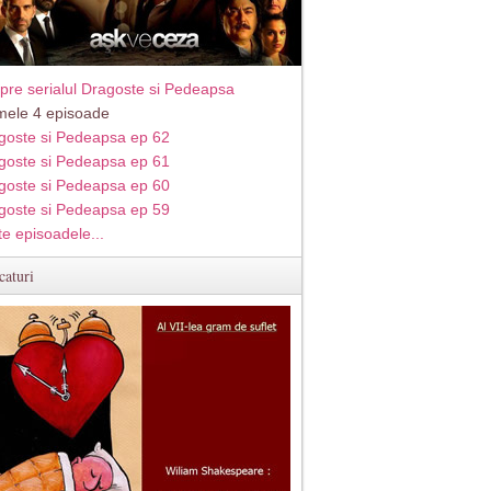
pre serialul Dragoste si Pedeapsa
imele 4 episoade
goste si Pedeapsa ep 62
goste si Pedeapsa ep 61
goste si Pedeapsa ep 60
goste si Pedeapsa ep 59
te episoadele...
caturi