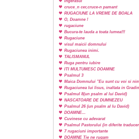
Ingerasul
cruce_n cer,cruce-n pamant
RUGACIUNE LA VREME DE BOALA
O, Doamne !
rugaciune
Bucura-te lauda a toata lumea!!!
Rugaciune
visul maicii domnului
Rugaciunea inimi.
TALISMANUL
Ruga pentru iubire
ITI MULTUMESC DOAMNE
Psalmul 3
Maica Domnului "Eu sunt cu voi si nim
Rugaciunea lui Iisus, inaltata in Grad
Psalmul 8(un psalm al lui David)
NASCATOARE DE DUMNEZEU
Psalmul 26 (un psalm al lu David)
DOAMNE...
Cuvinese cu adevarat
Psalmul Pastorului (in diferite traducer
7 rugaciuni importante
DOAMNE Tie ne rugam