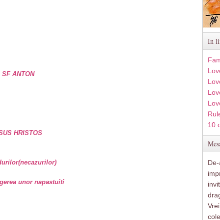
In l
Fam
Lov
e SF ANTON
Lov
Love
Lov
Rule
10 
SUS HRISTOS
Mesa
rilor(necazurilor)
De-a
imp
gerea unor napastuiti
inv
drag
Vre
col