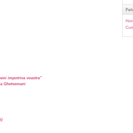
Part
Hor
Cum
eni impotriva voastra"
ina Ghetsemani
i)