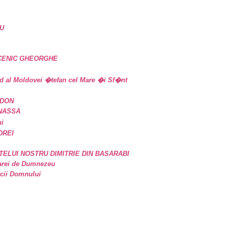
U
UCENIC GHEORGHE
d al Moldovei �tefan cel Mare �i Sf�nt
IDON
ANASSA
ni
DREI
TELUI NOSTRU DIMITRIE DIN BASARABI
oarei de Dumnezeu
icii Domnului