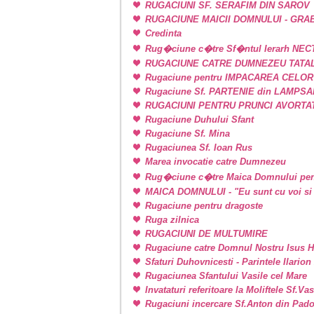
RUGACIUNI SF. SERAFIM DIN SAROV
RUGACIUNE MAICII DOMNULUI - GRA
Credinta
Rug�ciune c�tre Sf�ntul Ierarh NEC
RUGACIUNE CATRE DUMNEZEU TATAL
Rugaciune pentru IMPACAREA CELOR
Rugaciune Sf. PARTENIE din LAMPSAKOS
RUGACIUNI PENTRU PRUNCI AVORTA
Rugaciune Duhului Sfant
Rugaciune Sf. Mina
Rugaciunea Sf. Ioan Rus
Marea invocatie catre Dumnezeu
Rug�ciune c�tre Maica Domnului pen
MAICA DOMNULUI - "Eu sunt cu voi si 
Rugaciune pentru dragoste
Ruga zilnica
RUGACIUNI DE MULTUMIRE
Rugaciune catre Domnul Nostru Isus H
Sfaturi Duhovnicesti - Parintele Ilarion
Rugaciunea Sfantului Vasile cel Mare
Invataturi referitoare la Moliftele Sf.Va
Rugaciuni incercare Sf.Anton din Pad