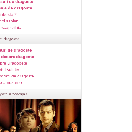
isori de dragoste
aje de dragoste
iubeste ?
col sabian
oscop zilnic
si dragostea
suri de dragoste
i despre dragoste
pre Dragobete
tul Valetin
ografii de dragoste
e amuzante
oste si pedeapsa