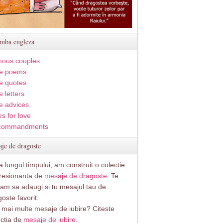
imba engleza
ous couples
e poems
e quotes
 letters
e advices
s for love
commandments
je de dragoste
 lungul timpului, am construit o colectie
resionanta de
mesaje de dragoste
. Te
itam sa adaugi si tu mesajul tau de
oste favorit.
i mai multe mesaje de iubire? Citeste
ectia de
mesaje de iubire.