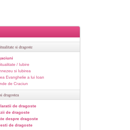
itualitate si dragoste
aciuni
itualitate / Iubire
nezeu si Iubirea
ea Evanghelie a lui Ioan
inde de Craciun
si dragostea
laratii de dragoste
zii de dragoste
ate despre dragoste
esti de dragoste