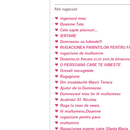
Alte rugaciuni:
ingerasul meu
Doamne Tata
Cele sapte plansuri...
IERTARE
Dumnezeu va Iubeste!!!
RUGACIUNEA PARINTILOR PENTRU FI
rugaciune de multumire
Doamne,in fiecare zi,in zori,te binecu
O PERSOANA CARE TE IUBESTE
Greseli necugetate
Rugagiune
Din invataturile Maicii Tereza
Ajutor de la Dumnezeu
Dumnezeul meu tie iti multumesc
Acatistul Sf. Nicolae
Ruga la ceas de seara
Iti multumesc,Doamne
rugaciune pentru pace
multumire
Rugaciunea mamei catre Sfanta Maria