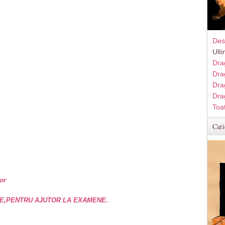
Des
Ult
Dra
Dra
Dra
Dra
Toa
Cari
or
E,PENTRU AJUTOR LA EXAMENE.