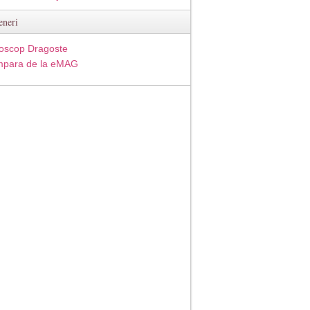
eneri
oscop Dragoste
para de la eMAG