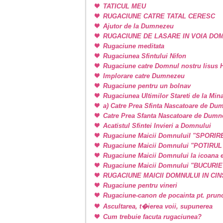
TATICUL MEU
RUGACIUNE CATRE TATAL CERESC
Ajutor de la Dumnezeu
RUGACIUNE DE LASARE IN VOIA DO
Rugaciune meditata
Rugaciunea Sfintului Nifon
Rugaciune catre Domnul nostru Iisus H
Implorare catre Dumnezeu
Rugaciune pentru un bolnav
Rugaciunea Ultimilor Stareti de la Min
a) Catre Prea Sfinta Nascatoare de Du
Catre Prea Sfanta Nascatoare de Dum
Acatistul Sfintei Invieri a Domnului
Rugaciune Maicii DomnuluiI "SPORIR
Rugaciune Maicii Domnului "POTIRU
Rugaciune Maicii Domnului la icoan
Rugaciune Maicii Domnului "BUCURI
RUGACIUNE MAICII DOMNULUI IN CINSTE
Rugaciune pentru vineri
Rugaciune-canon de pocainta pt. prunci
Ascultarea, t�ierea voii, supunerea
Cum trebuie facuta rugaciunea?