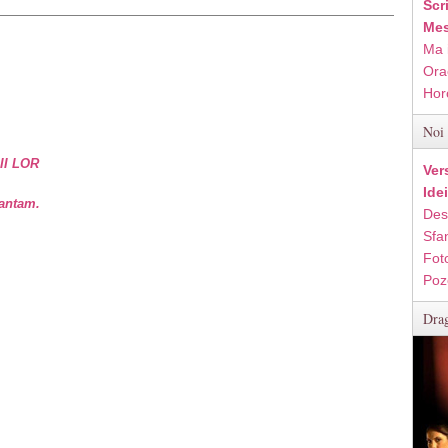
Scr
Mes
Ma 
Ora
Hor
Noi 
II LOR
Ver
Ide
vantam.
Des
Sfan
Fot
Poz
Drag