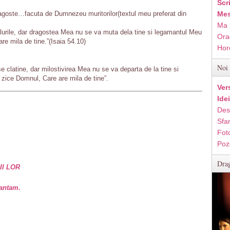
Scr
ragoste…facuta de Dumnezeu muritorilor(textul meu preferat din
Mes
Ma 
alurile, dar dragostea Mea nu se va muta dela tine si legamantul Meu
Ora
re mila de tine.”(Isaia 54.10)
Hor
Noi 
se clatine, dar milostivirea Mea nu se va departa de la tine si
zice Domnul, Care are mila de tine”.
Ver
Ide
Des
Sfan
Fot
Poz
Drag
II LOR
vantam.