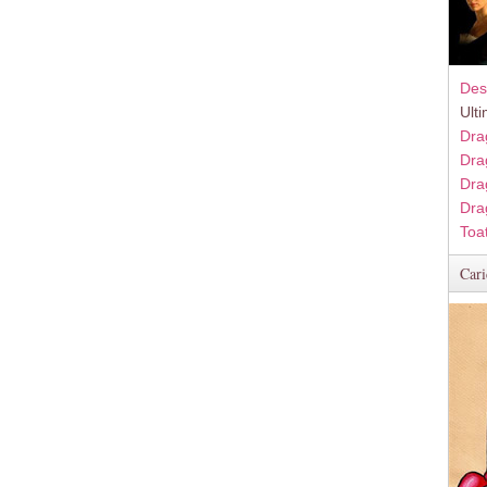
Des
Ult
Dra
Dra
Dra
Dra
Toa
Cari