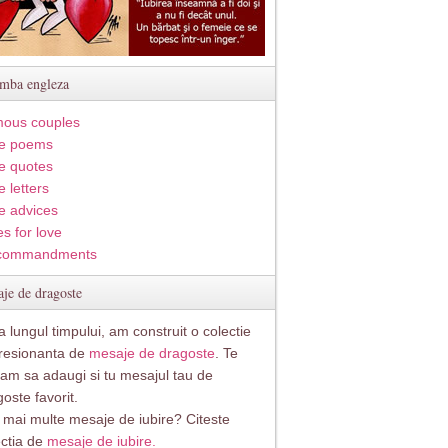
imba engleza
ous couples
e poems
e quotes
 letters
e advices
s for love
commandments
je de dragoste
 lungul timpului, am construit o colectie
resionanta de
mesaje de dragoste
. Te
itam sa adaugi si tu mesajul tau de
oste favorit.
i mai multe mesaje de iubire? Citeste
ectia de
mesaje de iubire.