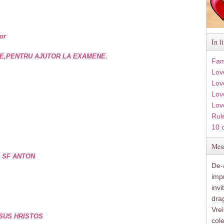
or
In l
E,PENTRU AJUTOR LA EXAMENE.
Fam
Lov
Lov
Love
Lov
Rule
10 
Mesa
e SF ANTON
De-a
imp
inv
drag
Vre
SUS HRISTOS
col