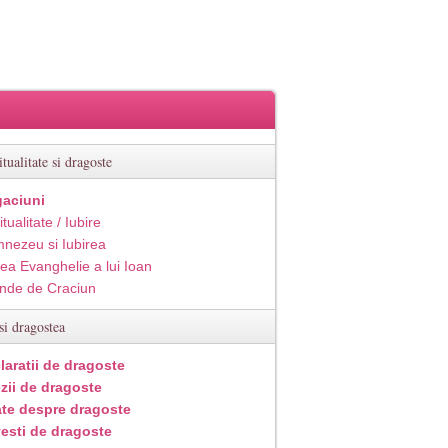
itualitate si dragoste
aciuni
itualitate / Iubire
nezeu si Iubirea
ea Evanghelie a lui Ioan
inde de Craciun
si dragostea
laratii de dragoste
zii de dragoste
ate despre dragoste
esti de dragoste