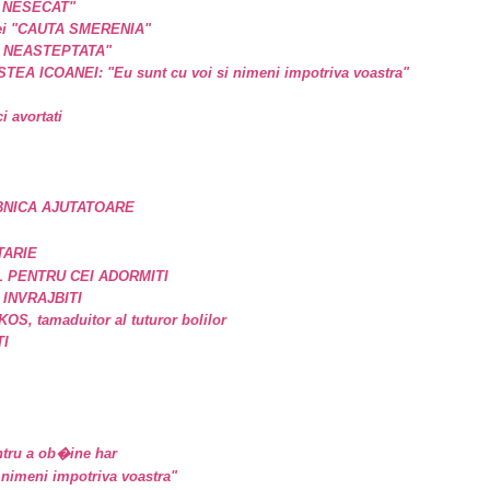
L NESECAT"
a ei "CAUTA SMERENIA"
E NEASTEPTATA"
A ICOANEI: "Eu sunt cu voi si nimeni impotriva voastra"
 avortati
BNICA AJUTATOARE
TARIE
 PENTRU CEI ADORMITI
 INVRAJBITI
, tamaduitor al tuturor bolilor
TI
tru a ob�ine har
nimeni impotriva voastra"