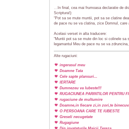
…In final, cea mai frumoasa declaratie de d
Scriptura!):
“Pot sa se mute muntii, pot sa se clatine de
de pace nu se va clatina, zice Domnul, care a
Acelasi verset in alta traducere:
“Muntii pot sa se mute din loc si colinele sa 
legamantul Meu de pace nu se va zdruncina, 
Alte rugaciuni:
ingerasul meu
Doamne Tata
Cele sapte plansuri...
IERTARE
Dumnezeu va Iubeste!!!
RUGACIUNEA PARINTILOR PENTRU FI
rugaciune de multumire
Doamne,in fiecare zi,in zori,te binecu
O PERSOANA CARE TE IUBESTE
Greseli necugetate
Rugagiune
Din invataturile Maicii Tereza