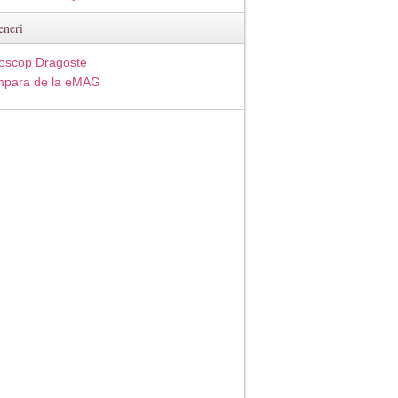
eneri
oscop Dragoste
para de la eMAG