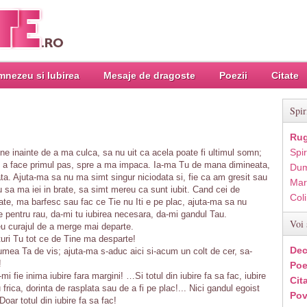
nezeu si Iubirea
Mesaje de dragoste
Poezii
Citate
Spir
Rug
Spir
e inainte de a ma culca, sa nu uit ca acela poate fi ultimul somn;
e a face primul pas, spre a ma impaca. Ia-ma Tu de mana dimineata,
Dum
a. Ajuta-ma sa nu ma simt singur niciodata si, fie ca am gresit sau
Mar
u sa ma iei in brate, sa simt mereu ca sunt iubit. Cand cei de
Col
ate, ma barfesc sau fac ce Tie nu Iti e pe plac, ajuta-ma sa nu
e pentru rau, da-mi tu iubirea necesara, da-mi gandul Tau.
Voi 
u curajul de a merge mai departe.
turi Tu tot ce de Tine ma desparte!
Dec
umea Ta de vis; ajuta-ma s-aduc aici si-acum un colt de cer, sa-
!
Poe
i fie inima iubire fara margini! …Si totul din iubire fa sa fac, iubire
Cit
rica, dorinta de rasplata sau de a fi pe plac!... Nici gandul egoist
Pov
Doar totul din iubire fa sa fac!