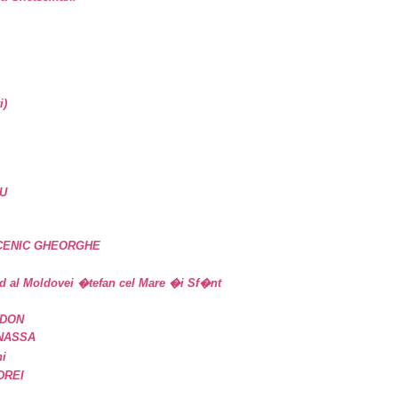
i)
U
UCENIC GHEORGHE
d al Moldovei �tefan cel Mare �i Sf�nt
IDON
ANASSA
ni
DREI