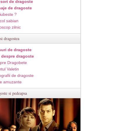
isori de dragoste
aje de dragoste
iubeste ?
col sabian
oscop zilnic
si dragostea
suri de dragoste
i despre dragoste
pre Dragobete
tul Valetin
ografii de dragoste
e amuzante
oste si pedeapsa