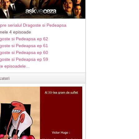
pre serialul Dragoste si Pedeapsa
imele 4 episoade
goste si Pedeapsa ep 62
goste si Pedeapsa ep 61
goste si Pedeapsa ep 60
goste si Pedeapsa ep 59
te episoadele...
caturi