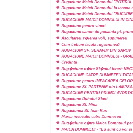
Rugaciune Maicii Domnului "POTIRU
Rugaciune Maicii Domnului la icoan
Rugaciune Maicii Domnului "BUCURI
RUGACIUNE MAICII DOMNULUI IN CINSTE
Rugaciune pentru vineri
Rugaciune-canon de pocainta pt. prunci
Ascultarea, t�ierea voii, supunerea
Cum trebuie facuta rugaciunea?
RUGACIUNI SF. SERAFIM DIN SAROV
RUGACIUNE MAICII DOMNULUI - GRA
Credinta
Rug�ciune c�tre Sf�ntul Ierarh NEC
RUGACIUNE CATRE DUMNEZEU TATAL
Rugaciune pentru IMPACAREA CELOR
Rugaciune Sf. PARTENIE din LAMPSAKOS
RUGACIUNI PENTRU PRUNCI AVORTA
Rugaciune Duhului Sfant
Rugaciune Sf. Mina
Rugaciunea Sf. Ioan Rus
Marea invocatie catre Dumnezeu
Rug�ciune c�tre Maica Domnului pen
MAICA DOMNULUI - "Eu sunt cu voi si 