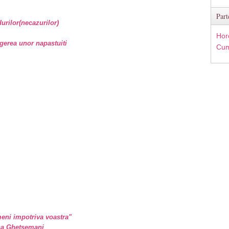
Part
rilor(necazurilor)
Hor
gerea unor napastuiti
Cum
eni impotriva voastra"
ina Ghetsemani