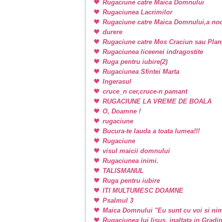
Rugaciune catre Maica Domnului
Rugaciunea Lacrimilor
Rugaciune catre Maica Domnului,a nodu
durere
Rugaciune catre Mos Craciun sau Plan
Rugaciunea liceenei indragostite
Ruga pentru iubire(2)
Rugaciunea Sfintei Marta
Ingerasul
cruce_n cer,cruce-n pamant
RUGACIUNE LA VREME DE BOALA
O, Doamne !
rugaciune
Bucura-te lauda a toata lumea!!!
Rugaciune
visul maicii domnului
Rugaciunea inimi.
TALISMANUL
Ruga pentru iubire
ITI MULTUMESC DOAMNE
Psalmul 3
Maica Domnului "Eu sunt cu voi si nim
Rugaciunea lui Iisus, inaltata in Grad