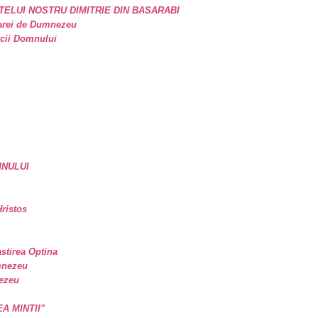
TELUI NOSTRU DIMITRIE DIN BASARABI
oarei de Dumnezeu
icii Domnului
MNULUI
ristos
astirea Optina
mnezeu
nezeu
EA MINTII"