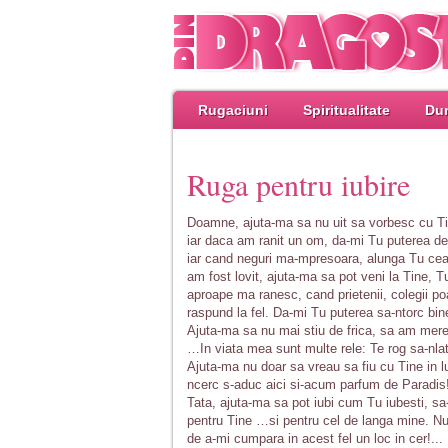
Rugaciuni
Spiritualitate
Dum
Ruga pentru iubire
Doamne, ajuta-ma sa nu uit sa vorbesc cu Tin
iar daca am ranit un om, da-mi Tu puterea d
iar cand neguri ma-mpresoara, alunga Tu ceat
am fost lovit, ajuta-ma sa pot veni la Tine, T
aproape ma ranesc, cand prietenii, colegii po
raspund la fel. Da-mi Tu puterea sa-ntorc bin
Ajuta-ma sa nu mai stiu de frica, sa am mere
…In viata mea sunt multe rele: Te rog sa-nla
Ajuta-ma nu doar sa vreau sa fiu cu Tine in l
ncerc s-aduc aici si-acum parfum de Paradis
Tata, ajuta-ma sa pot iubi cum Tu iubesti, sa-m
pentru Tine …si pentru cel de langa mine. Nu f
de a-mi cumpara in acest fel un loc in cer!... 