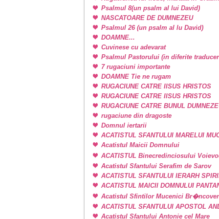
Psalmul 8(un psalm al lui David)
NASCATOARE DE DUMNEZEU
Psalmul 26 (un psalm al lu David)
DOAMNE...
Cuvinese cu adevarat
Psalmul Pastorului (in diferite traducer
7 rugaciuni importante
DOAMNE Tie ne rugam
RUGACIUNE CATRE IISUS HRISTOS
RUGACIUNE CATRE IISUS HRISTOS
RUGACIUNE CATRE BUNUL DUMNEZE
rugaciune din dragoste
Domnul iertarii
ACATISTUL SFANTULUI MARELUI M
Acatistul Maicii Domnului
ACATISTUL Binecredinciosului Voievo
Acatistul Sfantului Serafim de Sarov
ACATISTUL SFANTULUI IERARH SPIR
ACATISTUL MAICII DOMNULUI PANT
Acatistul Sfintilor Mucenici Br�ncove
ACATISTUL SFANTULUI APOSTOL AN
Acatistul Sfantului Antonie cel Mare