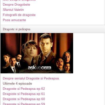
Despre Dragobete
Sfantul Valetin
Fotografii de dragoste
Poze amuzante
Dragoste si pedeapsa
Despre serialul Dragoste si Pedeapsa
Ultimele 4 episoade
Dragoste si Pedeapsa ep 62
Dragoste si Pedeapsa ep 61
Dragoste si Pedeapsa ep 60
Dragoste si Pedeapsa ep 59