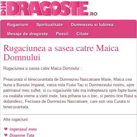
Rugaciuni
Spiritualitate
Dumnezeu si Iubirea
Mesaje de dragoste
Poezii
Citate
Rugaciunea a sasea catre Maica
Domnului
Rugaciunea a sasea catre Maica Domnului :
Preacurata si binecuvantata de Dumnezeu Nascatoare Marie, Maica cea
buna a Bunului Imparat, varsa mila Fiului Tau si Dumnezeului nostru, spre
patimasul meu suflet, si cu rugaciunile tale ma indrepteaza spre fapte bune
ca cealalta vreme a vietii mele, fara prihana sa o trec, si pentru tine Raiul s
dobandesc, Fecioara de Dumnezeu Nascatoare, care esti una Curata si
binecuvantata.
Alte rugaciuni:
ingerasul meu
Doamne Tata