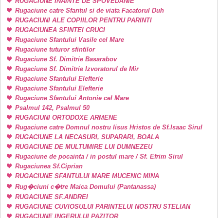
RUGACIUNE INAINTE DE SPOVEDANIE
Rugaciune catre Sfantul si de viata Facatorul Duh
RUGACIUNI ALE COPIILOR PENTRU PARINTI
RUGACIUNEA SFINTEI CRUCI
Rugaciune Sfantului Vasile cel Mare
Rugaciune tuturor sfintilor
Rugaciune Sf. Dimitrie Basarabov
Rugaciune Sf. Dimitrie Izvoratorul de Mir
Rugaciune Sfantului Elefterie
Rugaciune Sfantului Elefterie
Rugaciune Sfantului Antonie cel Mare
Psalmul 142, Psalmul 50
RUGACIUNI ORTODOXE ARMENE
Rugaciune catre Domnul nostru Iisus Hristos de Sf.Isaac Sirul
RUGACIUNE LA NECASURI, SUPARARI, BOALA
RUGACIUNE DE MULTUMIRE LUI DUMNEZEU
Rugaciune de pocainta / in postul mare / Sf. Efrim Sirul
Rugaciunea Sf.Ciprian
RUGACIUNE SFANTULUI MARE MUCENIC MINA
Rug�ciuni c�tre Maica Domului (Pantanassa)
RUGACIUNE SF.ANDREI
RUGACIUNE CUVIOSULUI PARINTELUI NOSTRU STELIAN
RUGACIUNE INGERULUI PAZITOR