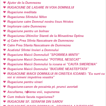
Ajutor de la Dumnezeu
RUGACIUNE DE LASARE IN VOIA DOMNULUI
Rugaciune meditata
Rugaciunea Sfintului Nifon
Rugaciune catre Domnul nostru Iisus Hristos
Implorare catre Dumnezeu
Rugaciune pentru un bolnav
Rugaciunea Ultimilor Stareti de la Minastirea Optina
a) Catre Prea Sfinta Nascatoare de Dumnezeu
Catre Prea Sfanta Nascatoare de Dumnezeu
Acatistul Sfintei Invieri a Domnului
Rugaciune Maicii DomnuluiI "SPORIREA MINTII"
Rugaciune Maicii Domnului "POTIRUL NESECAT"
Rugaciune Maicii Domnului la icoana ei "CAUTA SMERENIA"
Rugaciune Maicii Domnului "BUCURIE NEASTEPTATA"
RUGACIUNE MAICII DOMNULUI IN CINSTEA ICOANEI: "Eu sunt cu
voi si nimeni impotriva voastra"
Rugaciune pentru vineri
Rugaciune-canon de pocainta pt. prunci avortati
Ascultarea, t�ierea voii, supunerea
Cum trebuie facuta rugaciunea?
RUGACIUNI SF. SERAFIM DIN SAROV