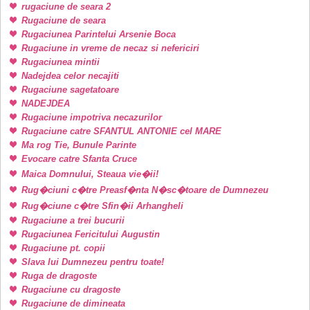
rugaciune de seara 2
Rugaciune de seara
Rugaciunea Parintelui Arsenie Boca
Rugaciune in vreme de necaz si nefericiri
Rugaciunea mintii
Nadejdea celor necajiti
Rugaciune sagetatoare
NADEJDEA
Rugaciune impotriva necazurilor
Rugaciune catre SFANTUL ANTONIE cel MARE
Ma rog Tie, Bunule Parinte
Evocare catre Sfanta Cruce
Maica Domnului, Steaua vie�ii!
Rug�ciuni c�tre Preasf�nta N�sc�toare de Dumnezeu
Rug�ciune c�tre Sfin�ii Arhangheli
Rugaciune a trei bucurii
Rugaciunea Fericitului Augustin
Rugaciune pt. copii
Slava lui Dumnezeu pentru toate!
Ruga de dragoste
Rugaciune cu dragoste
Rugaciune de dimineata