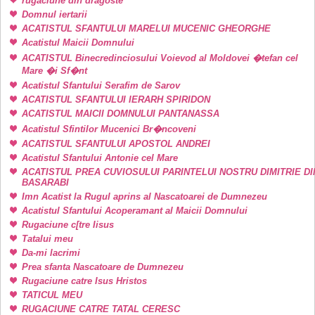
rugaciune din dragoste
Domnul iertarii
ACATISTUL SFANTULUI MARELUI MUCENIC GHEORGHE
Acatistul Maicii Domnului
ACATISTUL Binecredinciosului Voievod al Moldovei �tefan cel
Mare �i Sf�nt
Acatistul Sfantului Serafim de Sarov
ACATISTUL SFANTULUI IERARH SPIRIDON
ACATISTUL MAICII DOMNULUI PANTANASSA
Acatistul Sfintilor Mucenici Br�ncoveni
ACATISTUL SFANTULUI APOSTOL ANDREI
Acatistul Sfantului Antonie cel Mare
ACATISTUL PREA CUVIOSULUI PARINTELUI NOSTRU DIMITRIE DI
BASARABI
Imn Acatist la Rugul aprins al Nascatoarei de Dumnezeu
Acatistul Sfantului Acoperamant al Maicii Domnului
Rugaciune c[tre Iisus
Tatalui meu
Da-mi lacrimi
Prea sfanta Nascatoare de Dumnezeu
Rugaciune catre Isus Hristos
TATICUL MEU
RUGACIUNE CATRE TATAL CERESC