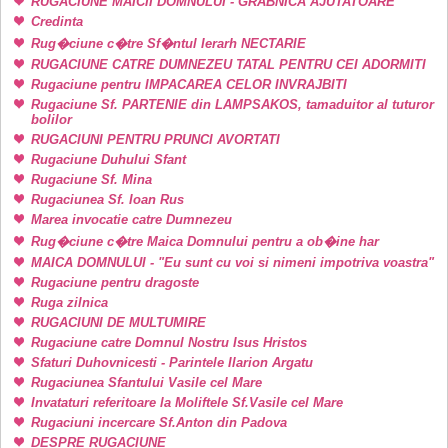
RUGACIUNE MAICII DOMNULUI - GRABNICA AJUTATOARE
Credinta
Rug�ciune c�tre Sf�ntul Ierarh NECTARIE
RUGACIUNE CATRE DUMNEZEU TATAL PENTRU CEI ADORMITI
Rugaciune pentru IMPACAREA CELOR INVRAJBITI
Rugaciune Sf. PARTENIE din LAMPSAKOS, tamaduitor al tuturor
bolilor
RUGACIUNI PENTRU PRUNCI AVORTATI
Rugaciune Duhului Sfant
Rugaciune Sf. Mina
Rugaciunea Sf. Ioan Rus
Marea invocatie catre Dumnezeu
Rug�ciune c�tre Maica Domnului pentru a ob�ine har
MAICA DOMNULUI - "Eu sunt cu voi si nimeni impotriva voastra"
Rugaciune pentru dragoste
Ruga zilnica
RUGACIUNI DE MULTUMIRE
Rugaciune catre Domnul Nostru Isus Hristos
Sfaturi Duhovnicesti - Parintele Ilarion Argatu
Rugaciunea Sfantului Vasile cel Mare
Invataturi referitoare la Moliftele Sf.Vasile cel Mare
Rugaciuni incercare Sf.Anton din Padova
DESPRE RUGACIUNE