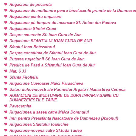
Rugaciuni de pocainta
Rugaciune de multumire penru binefacerile primite de la Dumneze
Rugaciune pentru impacare
Rugaciune pt. timpuri de incercare Sf. Anton din Padova
Rugaciunea Sfintei Cruci
Despre smerenie Sf. Ioan Gura de Aur
Rugaciune SFANTULUI IOAN GURA DE AUR
Sfantul Ioan Botezatorul
Despre constiinta de Sfantul Ioan Gura de Aur
Puterea rugaciunii Sf. Ioan Gura de Aur
Predica de Pasti a Sfantului Ioan Gura de Aur
Mat. 6,33
Sfanta Filofteia
Rugaciune Cuvioasei Maici Parascheva
Saturi duhovnicesti ale Parintelui Argatu / Manastirea Cernica
RUGACIUNI DE MULTUMIRE DE DUPA IMPARTASANIE CU
DUMNEZEIESTILE TAINE
Pavecernita
Rugaciunea a sasea catre Maica Domnului
Imn pentru Preasfanta Nascatoare de Dumnezeu (Axionul)
Rugaciunea Sfantului Ioanichie
Rugaciune-novena catre Sf.Iuda Tadeu