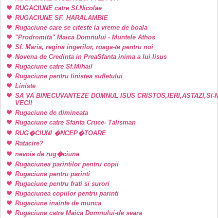
RUGACIUNE catre Sf.Nicolae
RUGACIUNE SF. HARALAMBIE
Rugaciune care se citeste la vreme de boala
"Prodromita" Maica Domnului - Muntele Athos
Sf. Maria, regina ingerilor, roaga-te pentru noi
Novena de Credinta in PreaSfanta inima a lui Iisus
Rugaciune catre Sf.Mihail
Rugaciune pentru linistea sufletului
Liniste
SA VA BINECUVANTEZE DOMNUL ISUS CRISTOS,IERI,ASTAZI,SI-
VECI!
Rugaciune de dimineata
Rugaciune catre Sfanta Cruce- Talisman
RUG�CIUNI �NCEP�TOARE
Ratacire?
nevoia de rug�ciune
Rugaciunea parintilor pentru copii
Rugaciune pentru parinti
Rugaciune pentru frati si surori
Rugaciunea copiilor pentru parinti
Rugaciune inainte de munca
Rugaciune catre Maica Domnului-de seara