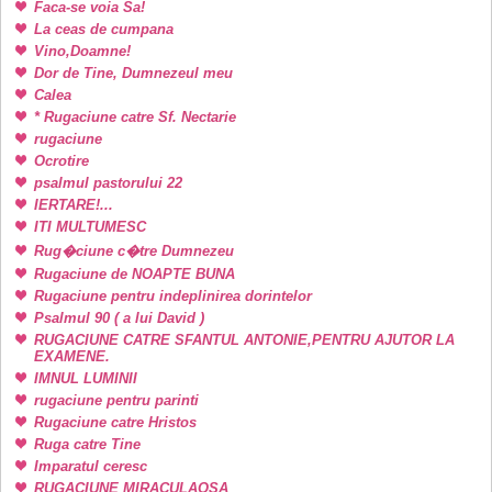
Faca-se voia Sa!
La ceas de cumpana
Vino,Doamne!
Dor de Tine, Dumnezeul meu
Calea
* Rugaciune catre Sf. Nectarie
rugaciune
Ocrotire
psalmul pastorului 22
IERTARE!...
ITI MULTUMESC
Rug�ciune c�tre Dumnezeu
Rugaciune de NOAPTE BUNA
Rugaciune pentru indeplinirea dorintelor
Psalmul 90 ( a lui David )
RUGACIUNE CATRE SFANTUL ANTONIE,PENTRU AJUTOR LA
EXAMENE.
IMNUL LUMINII
rugaciune pentru parinti
Rugaciune catre Hristos
Ruga catre Tine
Imparatul ceresc
RUGACIUNE MIRACULAOSA