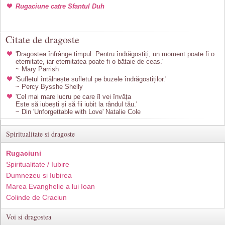
Rugaciune catre Sfantul Duh
Citate de dragoste
'Dragostea înfrânge timpul. Pentru îndrăgostiți, un moment poate fi o
eternitate, iar eternitatea poate fi o bătaie de ceas.'
~ Mary Parrish
'Sufletul întâlnește sufletul pe buzele îndrăgostiților.'
~ Percy Bysshe Shelly
'Cel mai mare lucru pe care îl vei învăța
Este să iubești și să fii iubit la rândul tău.'
~ Din 'Unforgettable with Love' Natalie Cole
Spiritualitate si dragoste
Rugaciuni
Spiritualitate / Iubire
Dumnezeu si Iubirea
Marea Evanghelie a lui Ioan
Colinde de Craciun
Voi si dragostea