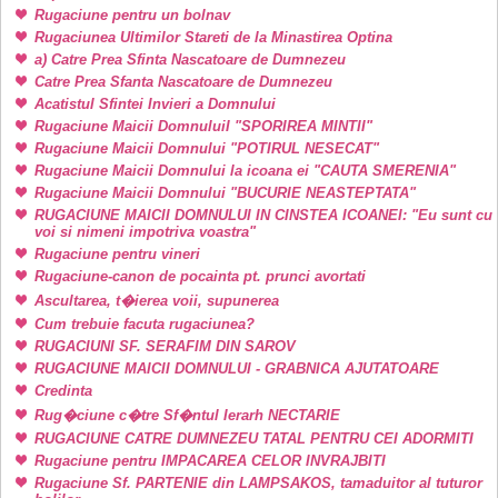
Rugaciune pentru un bolnav
Rugaciunea Ultimilor Stareti de la Minastirea Optina
a) Catre Prea Sfinta Nascatoare de Dumnezeu
Catre Prea Sfanta Nascatoare de Dumnezeu
Acatistul Sfintei Invieri a Domnului
Rugaciune Maicii DomnuluiI "SPORIREA MINTII"
Rugaciune Maicii Domnului "POTIRUL NESECAT"
Rugaciune Maicii Domnului la icoana ei "CAUTA SMERENIA"
Rugaciune Maicii Domnului "BUCURIE NEASTEPTATA"
RUGACIUNE MAICII DOMNULUI IN CINSTEA ICOANEI: "Eu sunt cu
voi si nimeni impotriva voastra"
Rugaciune pentru vineri
Rugaciune-canon de pocainta pt. prunci avortati
Ascultarea, t�ierea voii, supunerea
Cum trebuie facuta rugaciunea?
RUGACIUNI SF. SERAFIM DIN SAROV
RUGACIUNE MAICII DOMNULUI - GRABNICA AJUTATOARE
Credinta
Rug�ciune c�tre Sf�ntul Ierarh NECTARIE
RUGACIUNE CATRE DUMNEZEU TATAL PENTRU CEI ADORMITI
Rugaciune pentru IMPACAREA CELOR INVRAJBITI
Rugaciune Sf. PARTENIE din LAMPSAKOS, tamaduitor al tuturor