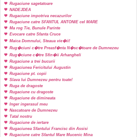
Rugaciune sagetatoare
NADEJDEA
Rugaciune impotriva necazurilor
Rugaciune catre SFANTUL ANTONIE cel MARE
Ma rog Tie, Bunule Parinte
Evocare catre Sfanta Cruce
Maica Domnului, Steaua vie�ii!
Rug�ciuni c�tre Preasf�nta N�sc�toare de Dumnezeu
Rug�ciune c�tre Sfin�ii Arhangheli
Rugaciune a trei bucurii
Rugaciunea Fericitului Augustin
Rugaciune pt. copii
Slava lui Dumnezeu pentru toate!
Ruga de dragoste
Rugaciune cu dragoste
Rugaciune de dimineata
Inger ingerasul meu
Nascatoare de Dumnezeu
Tatal nostru
Rugaciune de iertare
Rugaciunea Sfantului Francisc din Assisi
Rugaciune catre Sfantul Mare Mucenic Mina