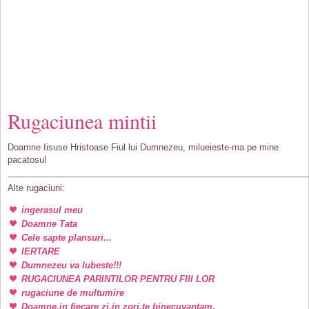
Rugaciunea mintii
Doamne Iisuse Hristoase Fiul lui Dumnezeu, milueieste-ma pe mine
pacatosul
Alte rugaciuni:
ingerasul meu
Doamne Tata
Cele sapte plansuri...
IERTARE
Dumnezeu va Iubeste!!!
RUGACIUNEA PARINTILOR PENTRU FIII LOR
rugaciune de multumire
Doamne,in fiecare zi,in zori,te binecuvantam.