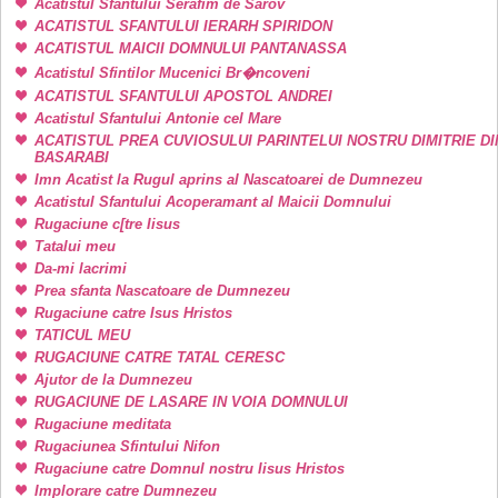
Acatistul Sfantului Serafim de Sarov
ACATISTUL SFANTULUI IERARH SPIRIDON
ACATISTUL MAICII DOMNULUI PANTANASSA
Acatistul Sfintilor Mucenici Br�ncoveni
ACATISTUL SFANTULUI APOSTOL ANDREI
Acatistul Sfantului Antonie cel Mare
ACATISTUL PREA CUVIOSULUI PARINTELUI NOSTRU DIMITRIE DI
BASARABI
Imn Acatist la Rugul aprins al Nascatoarei de Dumnezeu
Acatistul Sfantului Acoperamant al Maicii Domnului
Rugaciune c[tre Iisus
Tatalui meu
Da-mi lacrimi
Prea sfanta Nascatoare de Dumnezeu
Rugaciune catre Isus Hristos
TATICUL MEU
RUGACIUNE CATRE TATAL CERESC
Ajutor de la Dumnezeu
RUGACIUNE DE LASARE IN VOIA DOMNULUI
Rugaciune meditata
Rugaciunea Sfintului Nifon
Rugaciune catre Domnul nostru Iisus Hristos
Implorare catre Dumnezeu