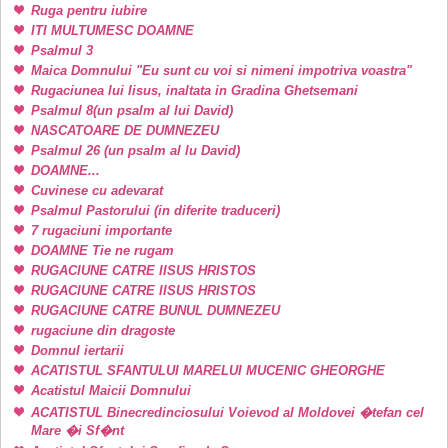
Ruga pentru iubire
ITI MULTUMESC DOAMNE
Psalmul 3
Maica Domnului "Eu sunt cu voi si nimeni impotriva voastra"
Rugaciunea lui Iisus, inaltata in Gradina Ghetsemani
Psalmul 8(un psalm al lui David)
NASCATOARE DE DUMNEZEU
Psalmul 26 (un psalm al lu David)
DOAMNE...
Cuvinese cu adevarat
Psalmul Pastorului (in diferite traduceri)
7 rugaciuni importante
DOAMNE Tie ne rugam
RUGACIUNE CATRE IISUS HRISTOS
RUGACIUNE CATRE IISUS HRISTOS
RUGACIUNE CATRE BUNUL DUMNEZEU
rugaciune din dragoste
Domnul iertarii
ACATISTUL SFANTULUI MARELUI MUCENIC GHEORGHE
Acatistul Maicii Domnului
ACATISTUL Binecredinciosului Voievod al Moldovei �tefan cel
Mare �i Sf�nt