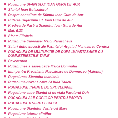
Rugaciune SFANTULUI IOAN GURA DE AUR
Sfantul Ioan Botezatorul
Despre constiinta de Sfantul Ioan Gura de Aur
Puterea rugaciunii Sf. Ioan Gura de Aur
Predica de Pasti a Sfantului Ioan Gura de Aur
Mat. 6,33
Sfanta Filofteia
Rugaciune Cuvioasei Maici Parascheva
Saturi duhovnicesti ale Parintelui Argatu / Manastirea Cernica
RUGACIUNI DE MULTUMIRE DE DUPA IMPARTASANIE CU
DUMNEZEIESTILE TAINE
Pavecernita
Rugaciunea a sasea catre Maica Domnului
Imn pentru Preasfanta Nascatoare de Dumnezeu (Axionul)
Rugaciunea Sfantului Ioanichie
Rugaciune-novena catre Sf.Iuda Tadeu
RUGACIUNE INAINTE DE SPOVEDANIE
Rugaciune catre Sfantul si de viata Facatorul Duh
RUGACIUNI ALE COPIILOR PENTRU PARINTI
RUGACIUNEA SFINTEI CRUCI
Rugaciune Sfantului Vasile cel Mare
Rugaciune tuturor sfintilor