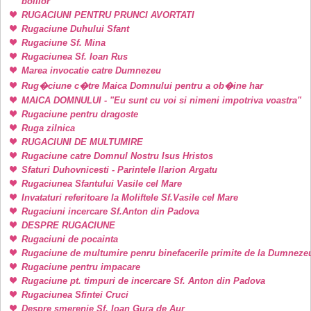
bolilor
RUGACIUNI PENTRU PRUNCI AVORTATI
Rugaciune Duhului Sfant
Rugaciune Sf. Mina
Rugaciunea Sf. Ioan Rus
Marea invocatie catre Dumnezeu
Rug�ciune c�tre Maica Domnului pentru a ob�ine har
MAICA DOMNULUI - "Eu sunt cu voi si nimeni impotriva voastra"
Rugaciune pentru dragoste
Ruga zilnica
RUGACIUNI DE MULTUMIRE
Rugaciune catre Domnul Nostru Isus Hristos
Sfaturi Duhovnicesti - Parintele Ilarion Argatu
Rugaciunea Sfantului Vasile cel Mare
Invataturi referitoare la Moliftele Sf.Vasile cel Mare
Rugaciuni incercare Sf.Anton din Padova
DESPRE RUGACIUNE
Rugaciuni de pocainta
Rugaciune de multumire penru binefacerile primite de la Dumneze
Rugaciune pentru impacare
Rugaciune pt. timpuri de incercare Sf. Anton din Padova
Rugaciunea Sfintei Cruci
Despre smerenie Sf. Ioan Gura de Aur