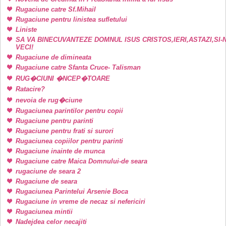
Rugaciune catre Sf.Mihail
Rugaciune pentru linistea sufletului
Liniste
SA VA BINECUVANTEZE DOMNUL ISUS CRISTOS,IERI,ASTAZI,SI-
VECI!
Rugaciune de dimineata
Rugaciune catre Sfanta Cruce- Talisman
RUG�CIUNI �NCEP�TOARE
Ratacire?
nevoia de rug�ciune
Rugaciunea parintilor pentru copii
Rugaciune pentru parinti
Rugaciune pentru frati si surori
Rugaciunea copiilor pentru parinti
Rugaciune inainte de munca
Rugaciune catre Maica Domnului-de seara
rugaciune de seara 2
Rugaciune de seara
Rugaciunea Parintelui Arsenie Boca
Rugaciune in vreme de necaz si nefericiri
Rugaciunea mintii
Nadejdea celor necajiti