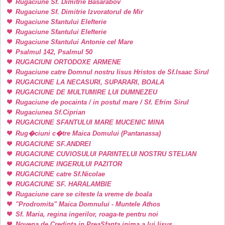
Rugaciune Sf. Dimitrie Basarabov
Rugaciune Sf. Dimitrie Izvoratorul de Mir
Rugaciune Sfantului Elefterie
Rugaciune Sfantului Elefterie
Rugaciune Sfantului Antonie cel Mare
Psalmul 142, Psalmul 50
RUGACIUNI ORTODOXE ARMENE
Rugaciune catre Domnul nostru Iisus Hristos de Sf.Isaac Sirul
RUGACIUNE LA NECASURI, SUPARARI, BOALA
RUGACIUNE DE MULTUMIRE LUI DUMNEZEU
Rugaciune de pocainta / in postul mare / Sf. Efrim Sirul
Rugaciunea Sf.Ciprian
RUGACIUNE SFANTULUI MARE MUCENIC MINA
Rug�ciuni c�tre Maica Domului (Pantanassa)
RUGACIUNE SF.ANDREI
RUGACIUNE CUVIOSULUI PARINTELUI NOSTRU STELIAN
RUGACIUNE INGERULUI PAZITOR
RUGACIUNE catre Sf.Nicolae
RUGACIUNE SF. HARALAMBIE
Rugaciune care se citeste la vreme de boala
"Prodromita" Maica Domnului - Muntele Athos
Sf. Maria, regina ingerilor, roaga-te pentru noi
Novena de Credinta in PreaSfanta inima a lui Iisus