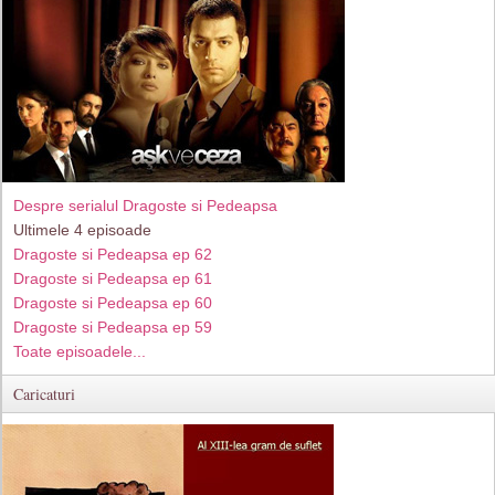
Despre serialul Dragoste si Pedeapsa
Ultimele 4 episoade
Dragoste si Pedeapsa ep 62
Dragoste si Pedeapsa ep 61
Dragoste si Pedeapsa ep 60
Dragoste si Pedeapsa ep 59
Toate episoadele...
Caricaturi