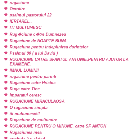
rugaciune
Ocrotire
psalmul pastorului 22
IERTARE!...
ITI MULTUMESC
Rug�ciune c�tre Dumnezeu
Rugaciune de NOAPTE BUNA
Rugaciune pentru indeplinirea dorintelor
Psalmul 90 ( a lui David )
RUGACIUNE CATRE SFANTUL ANTONIE,PENTRU AJUTOR LA
EXAMENE.
IMNUL LUMINII
rugaciune pentru parinti
Rugaciune catre Hristos
Ruga catre Tine
Imparatul ceresc
RUGACIUNE MIRACULAOSA
O rugaciune simpla
iti multumesc!!!
Rugaciune de multumire
RUGACIUNE PENTRU O MINUNE, catre SF ANTON
Rugaciunea mea
credinta ti-e slaba!