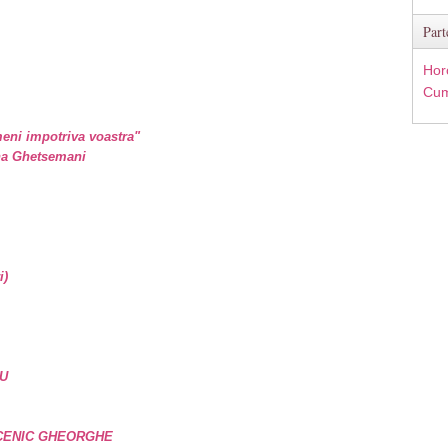
Part
Hor
Cum
eni impotriva voastra"
ina Ghetsemani
i)
U
UCENIC GHEORGHE