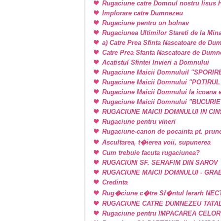
Rugaciune catre Domnul nostru Iisus H
Implorare catre Dumnezeu
Rugaciune pentru un bolnav
Rugaciunea Ultimilor Stareti de la Min
a) Catre Prea Sfinta Nascatoare de Du
Catre Prea Sfanta Nascatoare de Dum
Acatistul Sfintei Invieri a Domnului
Rugaciune Maicii DomnuluiI "SPORIR
Rugaciune Maicii Domnului "POTIRU
Rugaciune Maicii Domnului la icoan
Rugaciune Maicii Domnului "BUCURI
RUGACIUNE MAICII DOMNULUI IN CINSTE
Rugaciune pentru vineri
Rugaciune-canon de pocainta pt. prunci
Ascultarea, t�ierea voii, supunerea
Cum trebuie facuta rugaciunea?
RUGACIUNI SF. SERAFIM DIN SAROV
RUGACIUNE MAICII DOMNULUI - GRA
Credinta
Rug�ciune c�tre Sf�ntul Ierarh NEC
RUGACIUNE CATRE DUMNEZEU TATAL
Rugaciune pentru IMPACAREA CELOR