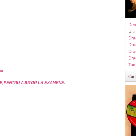
Des
Ult
Dra
Dra
Dra
Dra
Toa
or
Cari
E,PENTRU AJUTOR LA EXAMENE.