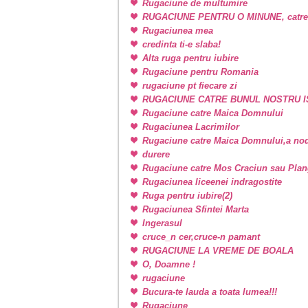
Rugaciune de multumire
RUGACIUNE PENTRU O MINUNE, catr
Rugaciunea mea
credinta ti-e slaba!
Alta ruga pentru iubire
Rugaciune pentru Romania
rugaciune pt fiecare zi
RUGACIUNE CATRE BUNUL NOSTRU I
Rugaciune catre Maica Domnului
Rugaciunea Lacrimilor
Rugaciune catre Maica Domnului,a nodu
durere
Rugaciune catre Mos Craciun sau Plan
Rugaciunea liceenei indragostite
Ruga pentru iubire(2)
Rugaciunea Sfintei Marta
Ingerasul
cruce_n cer,cruce-n pamant
RUGACIUNE LA VREME DE BOALA
O, Doamne !
rugaciune
Bucura-te lauda a toata lumea!!!
Rugaciune