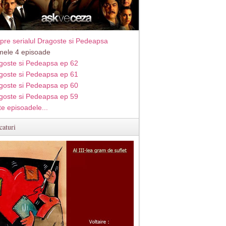
pre serialul Dragoste si Pedeapsa
imele 4 episoade
goste si Pedeapsa ep 62
goste si Pedeapsa ep 61
goste si Pedeapsa ep 60
goste si Pedeapsa ep 59
te episoadele...
caturi