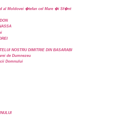
d al Moldovei �tefan cel Mare �i Sf�nt
IDON
ANASSA
ni
DREI
TELUI NOSTRU DIMITRIE DIN BASARABI
oarei de Dumnezeu
icii Domnului
MNULUI