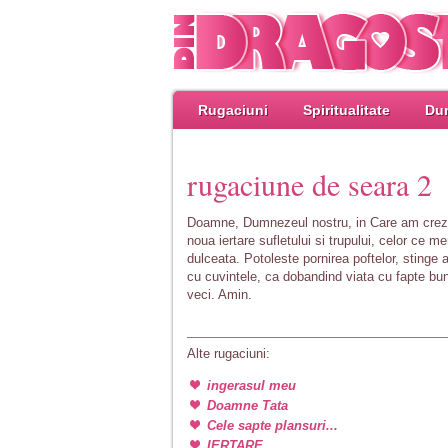
Rugaciuni
Spiritualitate
Dum
rugaciune de seara 2
Doamne, Dumnezeul nostru, in Care am crezu
noua iertare sufletului si trupului, celor ce
dulceata. Potoleste pornirea poftelor, stinge ap
cu cuvintele, ca dobandind viata cu fapte bun
veci. Amin.
Alte rugaciuni:
ingerasul meu
Doamne Tata
Cele sapte plansuri...
IERTARE