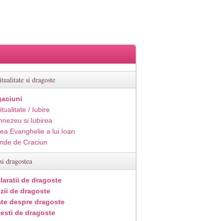
itualitate si dragoste
aciuni
itualitate / Iubire
nezeu si Iubirea
ea Evanghelie a lui Ioan
inde de Craciun
si dragostea
laratii de dragoste
zii de dragoste
ate despre dragoste
esti de dragoste