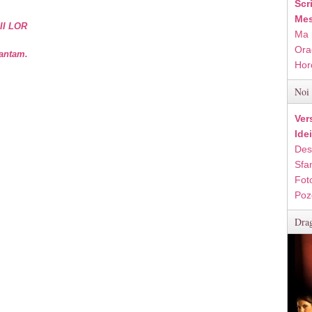
Scr
Mes
II LOR
Ma 
Ora
vantam.
Hor
Noi 
Ver
Ide
Des
Sfan
Fot
Poz
Drag