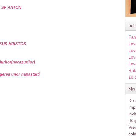
e SF ANTON
In l
Fam
Lov
SUS HRISTOS
Lov
Love
rilor(necazurilor)
Lov
Rule
gerea unor napastuiti
10 
Mesa
De-a
imp
inv
drag
Vre
col