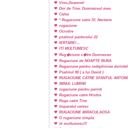
Vino,Doamne!
Dor de Tine, Dumnezeul meu
Calea
* Rugaciune catre Sf. Nectarie
rugaciune
Ocrotire
psalmul pastorului 22
IERTARE!...
ITI MULTUMESC
Rug�ciune c�tre Dumnezeu
Rugaciune de NOAPTE BUNA
Rugaciune pentru indeplinirea dorintel
Psalmul 90 ( a lui David )
RUGACIUNE CATRE SFANTUL ANTONI
IMNUL LUMINII
rugaciune pentru parinti
Rugaciune catre Hristos
Ruga catre Tine
Imparatul ceresc
RUGACIUNE MIRACULAOSA
O rugaciune simpla
iti multumesc!!!