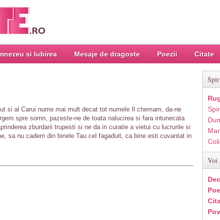
nezeu si Iubirea
Mesaje de dragoste
Poezii
Citate
Spir
Rug
Spir
t si al Carui nume mai mult decat tot numele Il chemam, da-ne
 mergem spre somn, pazeste-ne de toata nalucirea si fara intunecata
Dum
rinderea zburdarii trupesti si ne da in curatie a vietui cu lucrurile si
Mar
e, sa nu cadem din binele Tau cel fagaduit, ca bine esti cuvantat in
Col
Voi 
Dec
Poe
Cit
Pov