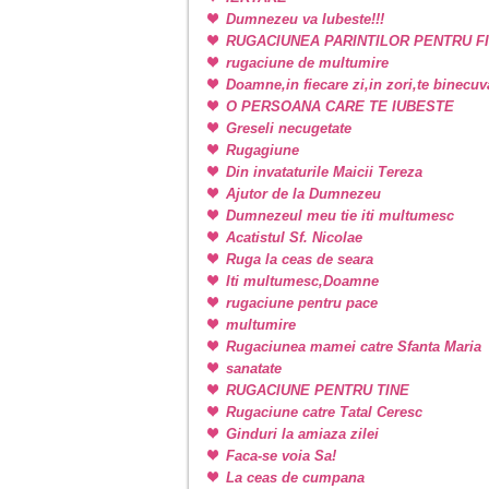
Dumnezeu va Iubeste!!!
RUGACIUNEA PARINTILOR PENTRU FI
rugaciune de multumire
Doamne,in fiecare zi,in zori,te binecu
O PERSOANA CARE TE IUBESTE
Greseli necugetate
Rugagiune
Din invataturile Maicii Tereza
Ajutor de la Dumnezeu
Dumnezeul meu tie iti multumesc
Acatistul Sf. Nicolae
Ruga la ceas de seara
Iti multumesc,Doamne
rugaciune pentru pace
multumire
Rugaciunea mamei catre Sfanta Maria
sanatate
RUGACIUNE PENTRU TINE
Rugaciune catre Tatal Ceresc
Ginduri la amiaza zilei
Faca-se voia Sa!
La ceas de cumpana