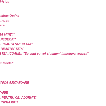
ristos
astirea Optina
mnezeu
nezeu
EA MINTII"
L NESECAT"
a ei "CAUTA SMERENIA"
E NEASTEPTATA"
A ICOANEI: "Eu sunt cu voi si nimeni impotriva voastra"
 avortati
BNICA AJUTATOARE
TARIE
 PENTRU CEI ADORMITI
 INVRAJBITI