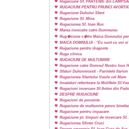
Rugaciune Sf. PARTENIE din LAMPSAKOS
RUGACIUNI PENTRU PRUNCI AVORTA
Rugaciune Duhului Sfant
Rugaciune Sf. Mina
Rugaciunea Sf. Ioan Rus
Marea invocatie catre Dumnezeu
Rug�ciune c�tre Maica Domnului pen
MAICA DOMNULUI - "Eu sunt cu voi si 
Rugaciune pentru dragoste
Ruga zilnica
RUGACIUNI DE MULTUMIRE
Rugaciune catre Domnul Nostru Isus H
Sfaturi Duhovnicesti - Parintele Ilarion
Rugaciunea Sfantului Vasile cel Mare
Invataturi referitoare la Moliftele Sf.Va
Rugaciuni incercare Sf.Anton din Pad
DESPRE RUGACIUNE
Rugaciuni de pocainta
Rugaciune de multumire penru binefac
Rugaciune pentru impacare
Rugaciune pt. timpuri de incercare Sf
Rugaciunea Sfintei Cruci
Despre smerenie Sf. Ioan Gura de Aur