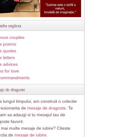
imba engleza
ous couples
e poems
e quotes
 letters
e advices
s for love
commandments
je de dragoste
 lungul timpului, am construit o colectie
resionanta de
mesaje de dragoste
. Te
itam sa adaugi si tu mesajul tau de
oste favorit.
i mai multe mesaje de iubire? Citeste
ectia de
mesaje de iubire.