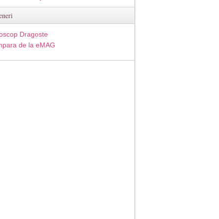
eneri
oscop Dragoste
para de la eMAG