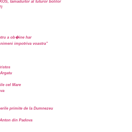
, tamaduitor al tuturor bolilor
TI
tru a ob�ine har
nimeni impotriva voastra"
ristos
 Argatu
sile cel Mare
ova
erile primite de la Dumnezeu
. Anton din Padova