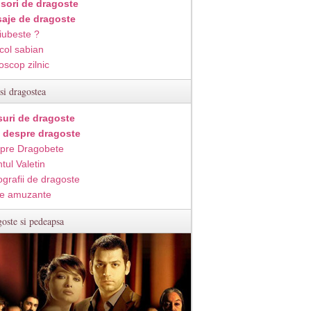
isori de dragoste
aje de dragoste
iubeste ?
col sabian
oscop zilnic
si dragostea
suri de dragoste
i despre dragoste
pre Dragobete
tul Valetin
ografii de dragoste
e amuzante
oste si pedeapsa