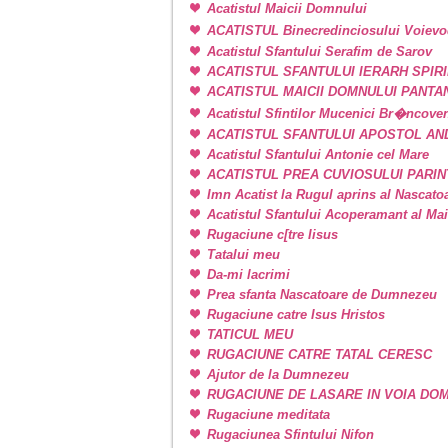
Acatistul Maicii Domnului
ACATISTUL Binecredinciosului Voievo
Acatistul Sfantului Serafim de Sarov
ACATISTUL SFANTULUI IERARH SPIR
ACATISTUL MAICII DOMNULUI PANT
Acatistul Sfintilor Mucenici Br�ncove
ACATISTUL SFANTULUI APOSTOL AN
Acatistul Sfantului Antonie cel Mare
ACATISTUL PREA CUVIOSULUI PARIN
Imn Acatist la Rugul aprins al Nascat
Acatistul Sfantului Acoperamant al Ma
Rugaciune c[tre Iisus
Tatalui meu
Da-mi lacrimi
Prea sfanta Nascatoare de Dumnezeu
Rugaciune catre Isus Hristos
TATICUL MEU
RUGACIUNE CATRE TATAL CERESC
Ajutor de la Dumnezeu
RUGACIUNE DE LASARE IN VOIA DO
Rugaciune meditata
Rugaciunea Sfintului Nifon