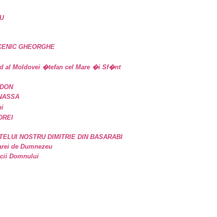
U
UCENIC GHEORGHE
d al Moldovei �tefan cel Mare �i Sf�nt
IDON
ANASSA
ni
DREI
TELUI NOSTRU DIMITRIE DIN BASARABI
oarei de Dumnezeu
icii Domnului