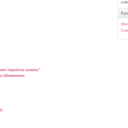
col
Part
Hor
Cum
eni impotriva voastra"
ina Ghetsemani
i)