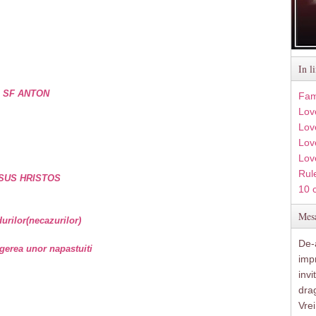
In l
e SF ANTON
Fam
Lov
Lov
Love
Lov
Rule
SUS HRISTOS
10 
Mesa
rilor(necazurilor)
De-a
gerea unor napastuiti
imp
inv
drag
Vre