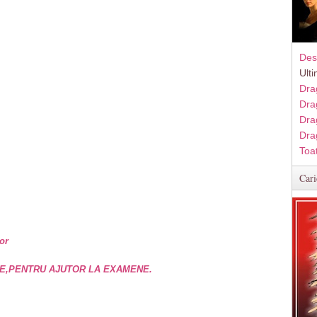
Des
Ult
Dra
Dra
Dra
Dra
Toa
Cari
or
E,PENTRU AJUTOR LA EXAMENE.