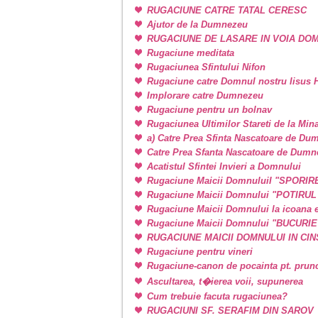
RUGACIUNE CATRE TATAL CERESC
Ajutor de la Dumnezeu
RUGACIUNE DE LASARE IN VOIA DO
Rugaciune meditata
Rugaciunea Sfintului Nifon
Rugaciune catre Domnul nostru Iisus H
Implorare catre Dumnezeu
Rugaciune pentru un bolnav
Rugaciunea Ultimilor Stareti de la Min
a) Catre Prea Sfinta Nascatoare de Du
Catre Prea Sfanta Nascatoare de Dum
Acatistul Sfintei Invieri a Domnului
Rugaciune Maicii DomnuluiI "SPORIR
Rugaciune Maicii Domnului "POTIRU
Rugaciune Maicii Domnului la icoan
Rugaciune Maicii Domnului "BUCURI
RUGACIUNE MAICII DOMNULUI IN CINSTE
Rugaciune pentru vineri
Rugaciune-canon de pocainta pt. prunci
Ascultarea, t�ierea voii, supunerea
Cum trebuie facuta rugaciunea?
RUGACIUNI SF. SERAFIM DIN SAROV