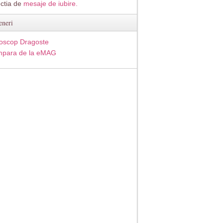
ectia de
mesaje de iubire.
eneri
oscop Dragoste
para de la eMAG