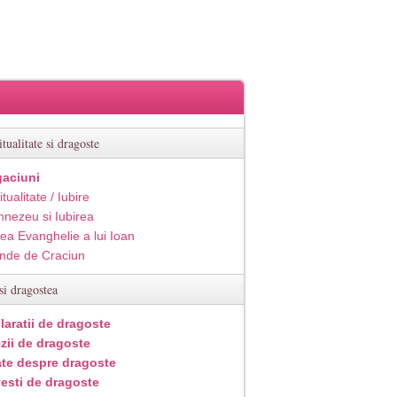
itualitate si dragoste
aciuni
itualitate / Iubire
nezeu si Iubirea
ea Evanghelie a lui Ioan
inde de Craciun
si dragostea
laratii de dragoste
zii de dragoste
ate despre dragoste
esti de dragoste