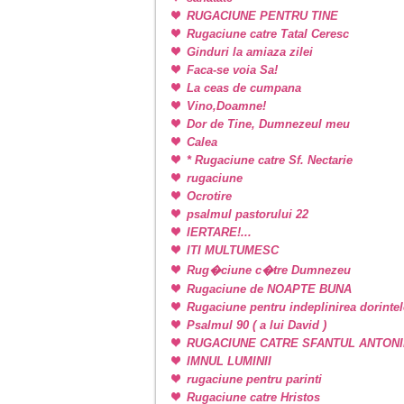
RUGACIUNE PENTRU TINE
Rugaciune catre Tatal Ceresc
Ginduri la amiaza zilei
Faca-se voia Sa!
La ceas de cumpana
Vino,Doamne!
Dor de Tine, Dumnezeul meu
Calea
* Rugaciune catre Sf. Nectarie
rugaciune
Ocrotire
psalmul pastorului 22
IERTARE!...
ITI MULTUMESC
Rug�ciune c�tre Dumnezeu
Rugaciune de NOAPTE BUNA
Rugaciune pentru indeplinirea dorintel
Psalmul 90 ( a lui David )
RUGACIUNE CATRE SFANTUL ANTONI
IMNUL LUMINII
rugaciune pentru parinti
Rugaciune catre Hristos