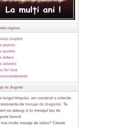
imba engleza
ous couples
e poems
e quotes
 letters
e advices
s for love
commandments
je de dragoste
 lungul timpului, am construit o colectie
resionanta de
mesaje de dragoste
. Te
itam sa adaugi si tu mesajul tau de
oste favorit.
i mai multe mesaje de iubire? Citeste