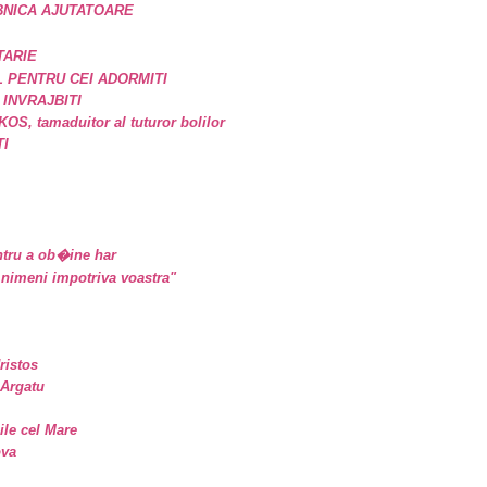
BNICA AJUTATOARE
TARIE
 PENTRU CEI ADORMITI
 INVRAJBITI
, tamaduitor al tuturor bolilor
TI
tru a ob�ine har
nimeni impotriva voastra"
ristos
 Argatu
sile cel Mare
ova