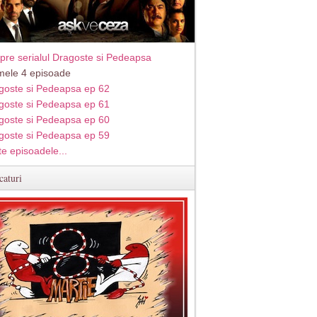
pre serialul Dragoste si Pedeapsa
imele 4 episoade
goste si Pedeapsa ep 62
goste si Pedeapsa ep 61
goste si Pedeapsa ep 60
goste si Pedeapsa ep 59
te episoadele...
caturi