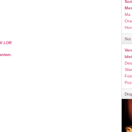
Scr
Mes
Ma 
Ora
Hor
Noi 
II LOR
Ver
vantam.
Ide
Des
Sfan
Fot
Poz
Drag