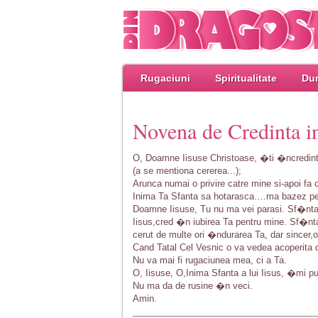
Rugaciuni
Spiritualitate
Dum
Novena de Credinta in
O, Doamne Iisuse Christoase, �ti �ncredint
(a se mentiona cererea...);
Arunca numai o privire catre mine si-apoi fa 
Inima Ta Sfanta sa hotarasca….ma bazez p
Doamne Iisuse, Tu nu ma vei parasi. Sf�nta
Iisus,cred �n iubirea Ta pentru mine. Sf�nta
cerut de multe ori �ndurarea Ta, dar sincer,
Cand Tatal Cel Vesnic o va vedea acoperita 
Nu va mai fi rugaciunea mea, ci a Ta.
O, Iisuse, O,Inima Sfanta a lui Iisus, �mi 
Nu ma da de rusine �n veci.
Amin.