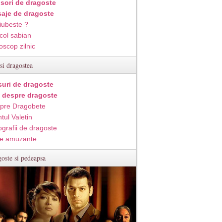
isori de dragoste
aje de dragoste
iubeste ?
col sabian
oscop zilnic
si dragostea
suri de dragoste
i despre dragoste
pre Dragobete
tul Valetin
ografii de dragoste
e amuzante
oste si pedeapsa