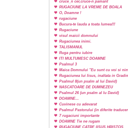
cruce_n cer,cruce-n pamant
RUGACIUNE LA VREME DE BOALA
O, Doamne !
rugaciune
Bucura-te lauda a toata lumea!!!
Rugaciune
visul maicii domnului
Rugaciunea inimi.
TALISMANUL
Ruga pentru iubire
ITI MULTUMESC DOAMNE
Psalmul 3
Maica Domnului "Eu sunt cu voi si nim
Rugaciunea lui Iisus, inaltata in Grad
Psalmul 8(un psalm al lui David)
NASCATOARE DE DUMNEZEU
Psalmul 26 (un psalm al lu David)
DOAMNE...
Cuvinese cu adevarat
Psalmul Pastorului (in diferite traducer
7 rugaciuni importante
DOAMNE Tie ne rugam
RUGACIUNE CATRE IISUS HRISTOS