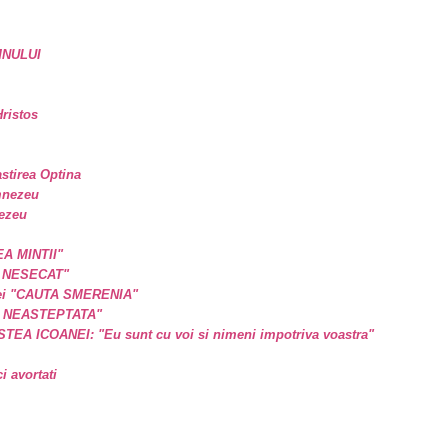
MNULUI
ristos
astirea Optina
mnezeu
nezeu
EA MINTII"
L NESECAT"
a ei "CAUTA SMERENIA"
E NEASTEPTATA"
A ICOANEI: "Eu sunt cu voi si nimeni impotriva voastra"
 avortati