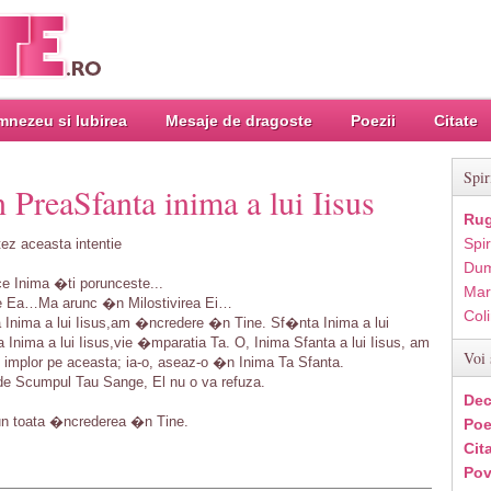
nezeu si Iubirea
Mesaje de dragoste
Poezii
Citate
Spir
 PreaSfanta inima a lui Iisus
Rug
Spir
ez aceasta intentie
Dum
ce Inima �ti porunceste...
Mar
e Ea…Ma arunc �n Milostivirea Ei…
Col
 Inima a lui Iisus,am �ncredere �n Tine. Sf�nta Inima a lui
 Inima a lui Iisus,vie �mparatia Ta. O, Inima Sfanta a lui Iisus, am
Voi 
o implor pe aceasta; ia-o, aseaz-o �n Inima Ta Sfanta.
de Scumpul Tau Sange, El nu o va refuza.
Dec
pun toata �ncrederea �n Tine.
Poe
Cit
Pov