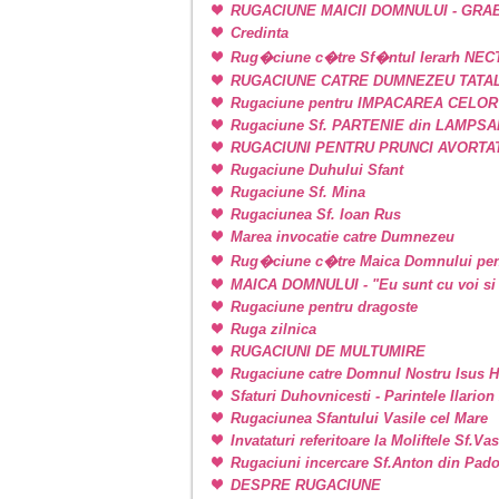
RUGACIUNE MAICII DOMNULUI - GRA
Credinta
Rug�ciune c�tre Sf�ntul Ierarh NEC
RUGACIUNE CATRE DUMNEZEU TATAL
Rugaciune pentru IMPACAREA CELOR
Rugaciune Sf. PARTENIE din LAMPSAKOS
RUGACIUNI PENTRU PRUNCI AVORTA
Rugaciune Duhului Sfant
Rugaciune Sf. Mina
Rugaciunea Sf. Ioan Rus
Marea invocatie catre Dumnezeu
Rug�ciune c�tre Maica Domnului pen
MAICA DOMNULUI - "Eu sunt cu voi si 
Rugaciune pentru dragoste
Ruga zilnica
RUGACIUNI DE MULTUMIRE
Rugaciune catre Domnul Nostru Isus H
Sfaturi Duhovnicesti - Parintele Ilarion
Rugaciunea Sfantului Vasile cel Mare
Invataturi referitoare la Moliftele Sf.Va
Rugaciuni incercare Sf.Anton din Pad
DESPRE RUGACIUNE