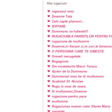
Alte rugaciuni:
ingerasul meu
Doamne Tata
Cele sapte plansuri...
IERTARE
Dumnezeu va Iubeste!!!
RUGACIUNEA PARINTILOR PENTRU FI
rugaciune de multumire
Doamne,in fiecare zi,in zori,te binecu
O PERSOANA CARE TE IUBESTE
Greseli necugetate
Rugagiune
Din invataturile Maicii Tereza
Ajutor de la Dumnezeu
Dumnezeul meu tie iti multumesc
Acatistul Sf. Nicolae
Ruga la ceas de seara
Iti multumesc,Doamne
rugaciune pentru pace
multumire
Rugaciunea mamei catre Sfanta Maria
sanatate