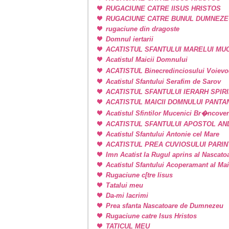
RUGACIUNE CATRE IISUS HRISTOS
RUGACIUNE CATRE BUNUL DUMNEZE
rugaciune din dragoste
Domnul iertarii
ACATISTUL SFANTULUI MARELUI M
Acatistul Maicii Domnului
ACATISTUL Binecredinciosului Voievo
Acatistul Sfantului Serafim de Sarov
ACATISTUL SFANTULUI IERARH SPIR
ACATISTUL MAICII DOMNULUI PANT
Acatistul Sfintilor Mucenici Br�ncove
ACATISTUL SFANTULUI APOSTOL AN
Acatistul Sfantului Antonie cel Mare
ACATISTUL PREA CUVIOSULUI PARIN
Imn Acatist la Rugul aprins al Nascat
Acatistul Sfantului Acoperamant al Ma
Rugaciune c[tre Iisus
Tatalui meu
Da-mi lacrimi
Prea sfanta Nascatoare de Dumnezeu
Rugaciune catre Isus Hristos
TATICUL MEU