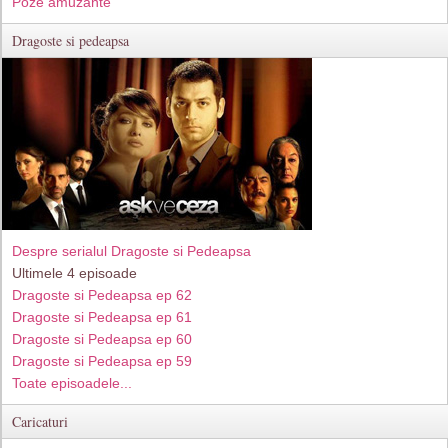
Poze amuzante
Dragoste si pedeapsa
Despre serialul Dragoste si Pedeapsa
Ultimele 4 episoade
Dragoste si Pedeapsa ep 62
Dragoste si Pedeapsa ep 61
Dragoste si Pedeapsa ep 60
Dragoste si Pedeapsa ep 59
Toate episoadele...
Caricaturi