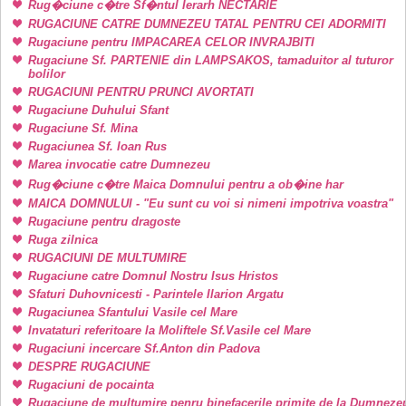
Rug�ciune c�tre Sf�ntul Ierarh NECTARIE
RUGACIUNE CATRE DUMNEZEU TATAL PENTRU CEI ADORMITI
Rugaciune pentru IMPACAREA CELOR INVRAJBITI
Rugaciune Sf. PARTENIE din LAMPSAKOS, tamaduitor al tuturor
bolilor
RUGACIUNI PENTRU PRUNCI AVORTATI
Rugaciune Duhului Sfant
Rugaciune Sf. Mina
Rugaciunea Sf. Ioan Rus
Marea invocatie catre Dumnezeu
Rug�ciune c�tre Maica Domnului pentru a ob�ine har
MAICA DOMNULUI - "Eu sunt cu voi si nimeni impotriva voastra"
Rugaciune pentru dragoste
Ruga zilnica
RUGACIUNI DE MULTUMIRE
Rugaciune catre Domnul Nostru Isus Hristos
Sfaturi Duhovnicesti - Parintele Ilarion Argatu
Rugaciunea Sfantului Vasile cel Mare
Invataturi referitoare la Moliftele Sf.Vasile cel Mare
Rugaciuni incercare Sf.Anton din Padova
DESPRE RUGACIUNE
Rugaciuni de pocainta
Rugaciune de multumire penru binefacerile primite de la Dumneze