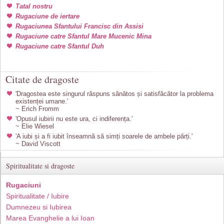
Tatal nostru
Rugaciune de iertare
Rugaciunea Sfantului Francisc din Assisi
Rugaciune catre Sfantul Mare Mucenic Mina
Rugaciune catre Sfantul Duh
Citate de dragoste
'Dragostea este singurul răspuns sănătos și satisfăcător la problema
existenței umane.'
~ Erich Fromm
'Opusul iubirii nu este ura, ci indiferența.'
~ Elie Wiesel
'A iubi și a fi iubit înseamnă să simți soarele de ambele părți.'
~ David Viscott
Spiritualitate si dragoste
Rugaciuni
Spiritualitate / Iubire
Dumnezeu si Iubirea
Marea Evanghelie a lui Ioan