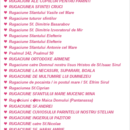
RUGACIUNI ALE COPIILOR PENTRU PARINTI
RUGACIUNEA SFINTEI CRUCI
Rugaciune Sfantului Vasile cel Mare
Rugaciune tuturor sfintilor
Rugaciune Sf. Dimitrie Basarabov
Rugaciune Sf. Dimitrie Izvoratorul de Mir
Rugaciune Sfantului Elefterie
Rugaciune Sfantului Elefterie
Rugaciune Sfantului Antonie cel Mare
Psalmul 142, Psalmul 50
RUGACIUNI ORTODOXE ARMENE
Rugaciune catre Domnul nostru Iisus Hristos de Sf.Isaac Sirul
RUGACIUNE LA NECASURI, SUPARARI, BOALA
RUGACIUNE DE MULTUMIRE LUI DUMNEZEU
Rugaciune de pocainta / in postul mare / Sf. Efrim Sirul
Rugaciunea Sf.Ciprian
RUGACIUNE SFANTULUI MARE MUCENIC MINA
Rug�ciuni c�tre Maica Domului (Pantanassa)
RUGACIUNE SF.ANDREI
RUGACIUNE CUVIOSULUI PARINTELUI NOSTRU STELIAN
RUGACIUNE INGERULUI PAZITOR
RUGACIUNE catre Sf.Nicolae
RUGACIUNE SF. HARALAMBIE