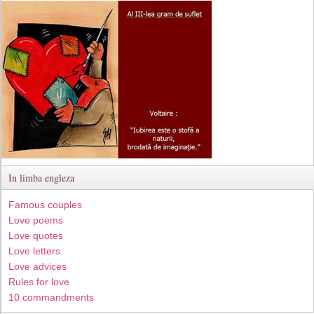
In limba engleza
Famous couples
Love poems
Love quotes
Love letters
Love advices
Rules for love
10 commandments