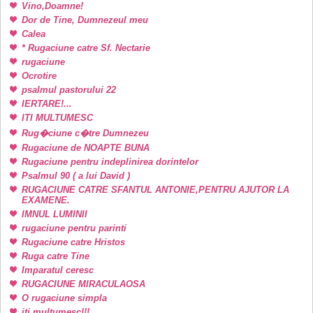
Vino,Doamne!
Dor de Tine, Dumnezeul meu
Calea
* Rugaciune catre Sf. Nectarie
rugaciune
Ocrotire
psalmul pastorului 22
IERTARE!...
ITI MULTUMESC
Rug�ciune c�tre Dumnezeu
Rugaciune de NOAPTE BUNA
Rugaciune pentru indeplinirea dorintelor
Psalmul 90 ( a lui David )
RUGACIUNE CATRE SFANTUL ANTONIE,PENTRU AJUTOR LA
EXAMENE.
IMNUL LUMINII
rugaciune pentru parinti
Rugaciune catre Hristos
Ruga catre Tine
Imparatul ceresc
RUGACIUNE MIRACULAOSA
O rugaciune simpla
iti multumesc!!!