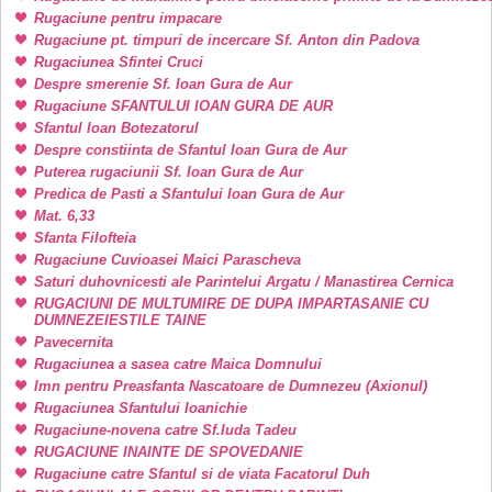
Rugaciune pentru impacare
Rugaciune pt. timpuri de incercare Sf. Anton din Padova
Rugaciunea Sfintei Cruci
Despre smerenie Sf. Ioan Gura de Aur
Rugaciune SFANTULUI IOAN GURA DE AUR
Sfantul Ioan Botezatorul
Despre constiinta de Sfantul Ioan Gura de Aur
Puterea rugaciunii Sf. Ioan Gura de Aur
Predica de Pasti a Sfantului Ioan Gura de Aur
Mat. 6,33
Sfanta Filofteia
Rugaciune Cuvioasei Maici Parascheva
Saturi duhovnicesti ale Parintelui Argatu / Manastirea Cernica
RUGACIUNI DE MULTUMIRE DE DUPA IMPARTASANIE CU
DUMNEZEIESTILE TAINE
Pavecernita
Rugaciunea a sasea catre Maica Domnului
Imn pentru Preasfanta Nascatoare de Dumnezeu (Axionul)
Rugaciunea Sfantului Ioanichie
Rugaciune-novena catre Sf.Iuda Tadeu
RUGACIUNE INAINTE DE SPOVEDANIE
Rugaciune catre Sfantul si de viata Facatorul Duh