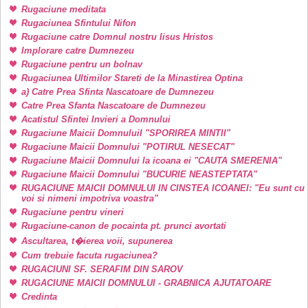
Rugaciune meditata
Rugaciunea Sfintului Nifon
Rugaciune catre Domnul nostru Iisus Hristos
Implorare catre Dumnezeu
Rugaciune pentru un bolnav
Rugaciunea Ultimilor Stareti de la Minastirea Optina
a) Catre Prea Sfinta Nascatoare de Dumnezeu
Catre Prea Sfanta Nascatoare de Dumnezeu
Acatistul Sfintei Invieri a Domnului
Rugaciune Maicii DomnuluiI "SPORIREA MINTII"
Rugaciune Maicii Domnului "POTIRUL NESECAT"
Rugaciune Maicii Domnului la icoana ei "CAUTA SMERENIA"
Rugaciune Maicii Domnului "BUCURIE NEASTEPTATA"
RUGACIUNE MAICII DOMNULUI IN CINSTEA ICOANEI: "Eu sunt cu
voi si nimeni impotriva voastra"
Rugaciune pentru vineri
Rugaciune-canon de pocainta pt. prunci avortati
Ascultarea, t�ierea voii, supunerea
Cum trebuie facuta rugaciunea?
RUGACIUNI SF. SERAFIM DIN SAROV
RUGACIUNE MAICII DOMNULUI - GRABNICA AJUTATOARE
Credinta