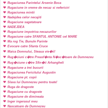
Rugaciunea Parintelui Arsenie Boca
Rugaciune in vreme de necaz si nefericiri
Rugaciunea mintii
Nadejdea celor necajiti
Rugaciune sagetatoare
NADEJDEA
Rugaciune impotriva necazurilor
Rugaciune catre SFANTUL ANTONIE cel MARE
Ma rog Tie, Bunule Parinte
Evocare catre Sfanta Cruce
Maica Domnului, Steaua vie�ii!
Rug�ciuni c�tre Preasf�nta N�sc�toare de Dumnezeu
Rug�ciune c�tre Sfin�ii Arhangheli
Rugaciune a trei bucurii
Rugaciunea Fericitului Augustin
Rugaciune pt. copii
Slava lui Dumnezeu pentru toate!
Ruga de dragoste
Rugaciune cu dragoste
Rugaciune de dimineata
Inger ingerasul meu
Nascatoare de Dumnezeu