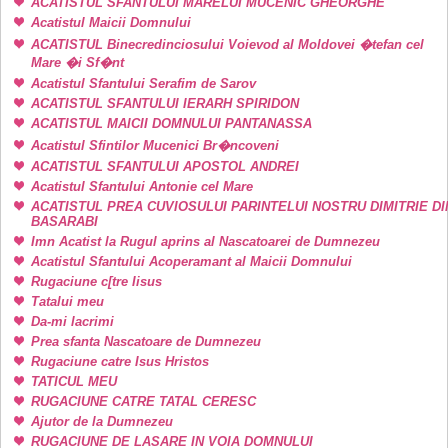
ACATISTUL SFANTULUI MARELUI MUCENIC GHEORGHE
Acatistul Maicii Domnului
ACATISTUL Binecredinciosului Voievod al Moldovei �tefan cel
Mare �i Sf�nt
Acatistul Sfantului Serafim de Sarov
ACATISTUL SFANTULUI IERARH SPIRIDON
ACATISTUL MAICII DOMNULUI PANTANASSA
Acatistul Sfintilor Mucenici Br�ncoveni
ACATISTUL SFANTULUI APOSTOL ANDREI
Acatistul Sfantului Antonie cel Mare
ACATISTUL PREA CUVIOSULUI PARINTELUI NOSTRU DIMITRIE DI
BASARABI
Imn Acatist la Rugul aprins al Nascatoarei de Dumnezeu
Acatistul Sfantului Acoperamant al Maicii Domnului
Rugaciune c[tre Iisus
Tatalui meu
Da-mi lacrimi
Prea sfanta Nascatoare de Dumnezeu
Rugaciune catre Isus Hristos
TATICUL MEU
RUGACIUNE CATRE TATAL CERESC
Ajutor de la Dumnezeu
RUGACIUNE DE LASARE IN VOIA DOMNULUI