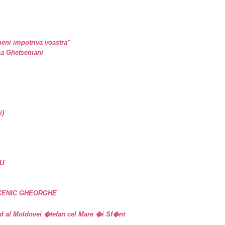
eni impotriva voastra"
ina Ghetsemani
i)
U
UCENIC GHEORGHE
d al Moldovei �tefan cel Mare �i Sf�nt