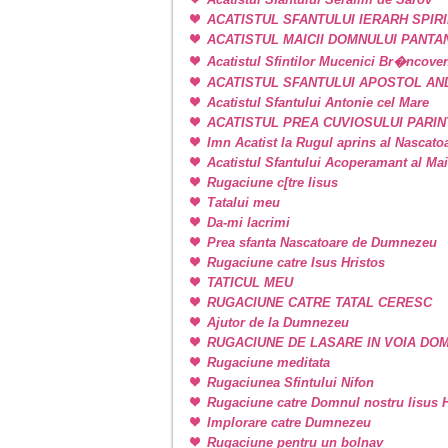
ACATISTUL SFANTULUI IERARH SPIR
ACATISTUL MAICII DOMNULUI PANT
Acatistul Sfintilor Mucenici Br�ncove
ACATISTUL SFANTULUI APOSTOL AN
Acatistul Sfantului Antonie cel Mare
ACATISTUL PREA CUVIOSULUI PARIN
Imn Acatist la Rugul aprins al Nascat
Acatistul Sfantului Acoperamant al Ma
Rugaciune c[tre Iisus
Tatalui meu
Da-mi lacrimi
Prea sfanta Nascatoare de Dumnezeu
Rugaciune catre Isus Hristos
TATICUL MEU
RUGACIUNE CATRE TATAL CERESC
Ajutor de la Dumnezeu
RUGACIUNE DE LASARE IN VOIA DO
Rugaciune meditata
Rugaciunea Sfintului Nifon
Rugaciune catre Domnul nostru Iisus H
Implorare catre Dumnezeu
Rugaciune pentru un bolnav