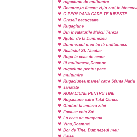
rugaciune de multumire
Doamne,in fiecare zi,in zori,te binecu
O PERSOANA CARE TE IUBESTE
Greseli necugetate
Rugagiune
Din invataturile Maicii Tereza
Ajutor de la Dumnezeu
Dumnezeul meu tie iti multumesc
Acatistul Sf. Nicolae
Ruga la ceas de seara
Iti multumesc,Doamne
rugaciune pentru pace
multumire
Rugaciunea mamei catre Sfanta Maria
sanatate
RUGACIUNE PENTRU TINE
Rugaciune catre Tatal Ceresc
Ginduri la amiaza zilei
Faca-se voia Sa!
La ceas de cumpana
Vino,Doamne!
Dor de Tine, Dumnezeul meu
Calea