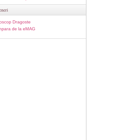
eneri
oscop Dragoste
para de la eMAG