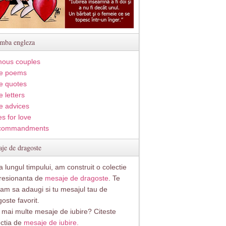
imba engleza
ous couples
e poems
e quotes
 letters
e advices
s for love
commandments
je de dragoste
 lungul timpului, am construit o colectie
resionanta de
mesaje de dragoste
. Te
itam sa adaugi si tu mesajul tau de
oste favorit.
i mai multe mesaje de iubire? Citeste
ectia de
mesaje de iubire.