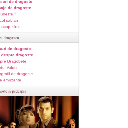
isori de dragoste
aje de dragoste
iubeste ?
col sabian
oscop zilnic
si dragostea
suri de dragoste
i despre dragoste
pre Dragobete
tul Valetin
ografii de dragoste
e amuzante
oste si pedeapsa