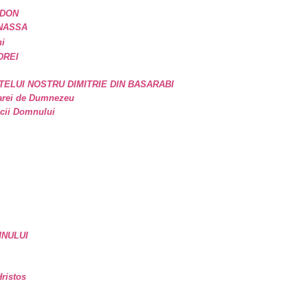
IDON
ANASSA
ni
DREI
TELUI NOSTRU DIMITRIE DIN BASARABI
oarei de Dumnezeu
icii Domnului
MNULUI
ristos