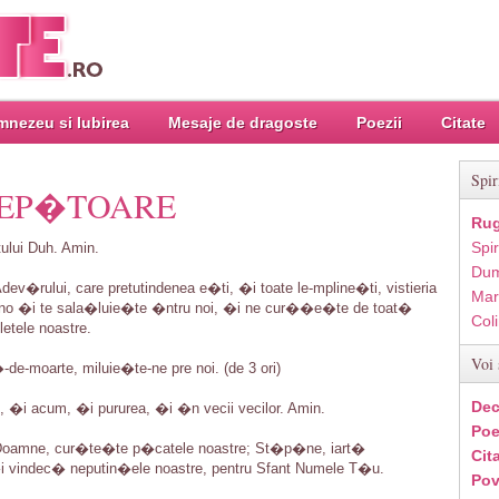
nezeu si Iubirea
Mesaje de dragoste
Poezii
Citate
Spir
EP�TOARE
Rug
Spir
ului Duh. Amin.
Dum
�rului, care pretutindenea e�ti, �i toate le-mpline�ti, vistieria
Mar
o �i te sala�luie�te �ntru noi, �i ne cur��e�te de toat�
Col
etele noastre.
Voi 
de-moarte, miluie�te-ne pre noi. (de 3 ori)
Dec
, �i acum, �i pururea, �i �n vecii vecilor. Amin.
Poe
 Doamne, cur�te�te p�catele noastre; St�p�ne, iart�
Cit
�i vindec� neputin�ele noastre, pentru Sfant Numele T�u.
Pov