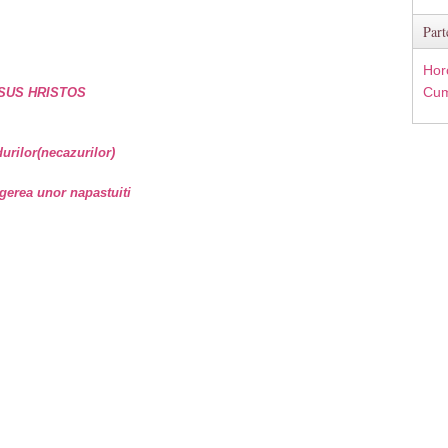
Part
Hor
Cum
SUS HRISTOS
rilor(necazurilor)
gerea unor napastuiti