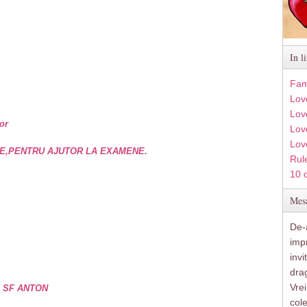
In l
Fam
Lov
Lov
or
Love
Lov
E,PENTRU AJUTOR LA EXAMENE.
Rule
10 
Mesa
De-a
imp
inv
drag
Vre
e SF ANTON
col