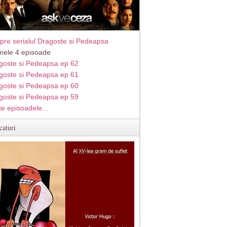
pre serialul Dragoste si Pedeapsa
imele 4 episoade
goste si Pedeapsa ep 62
goste si Pedeapsa ep 61
goste si Pedeapsa ep 60
goste si Pedeapsa ep 59
te episoadele...
caturi