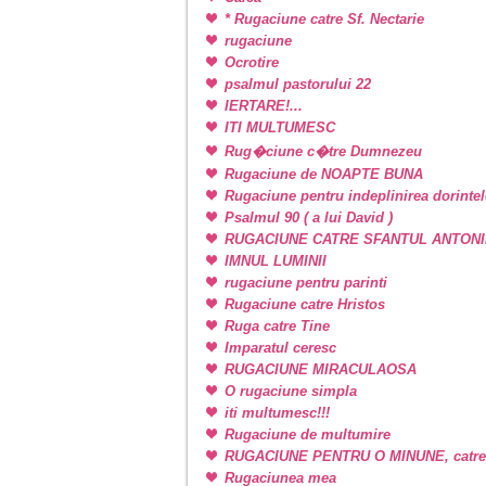
* Rugaciune catre Sf. Nectarie
rugaciune
Ocrotire
psalmul pastorului 22
IERTARE!...
ITI MULTUMESC
Rug�ciune c�tre Dumnezeu
Rugaciune de NOAPTE BUNA
Rugaciune pentru indeplinirea dorintel
Psalmul 90 ( a lui David )
RUGACIUNE CATRE SFANTUL ANTONI
IMNUL LUMINII
rugaciune pentru parinti
Rugaciune catre Hristos
Ruga catre Tine
Imparatul ceresc
RUGACIUNE MIRACULAOSA
O rugaciune simpla
iti multumesc!!!
Rugaciune de multumire
RUGACIUNE PENTRU O MINUNE, catr
Rugaciunea mea