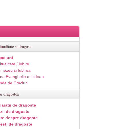
itualitate si dragoste
aciuni
itualitate / Iubire
nezeu si Iubirea
ea Evanghelie a lui Ioan
inde de Craciun
si dragostea
laratii de dragoste
zii de dragoste
ate despre dragoste
esti de dragoste