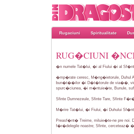
Rugaciuni
Spiritualitate
Dum
RUG�CIUNI �NC
�n numele Tat�lui, �i al Fiului �i al Sf�nt
�mp�rate ceresc, M�ng�ietorule, Duhul Adev
bun�t��ilor �i D�t�torule de via��, vin
spurc�ciunea, �i m�ntuie�te, Bunule, sufl
Sfinte Dumnezeule, Sfinte Tare, Sfinte F�r�-
M�rire Tat�lui, �i Fiului, �i Duhului Sf�nt
Preasf�nt� Treime, miluie�te-ne pre noi.
f�r�delegile noastre; Sfinte, cerceteaz� 