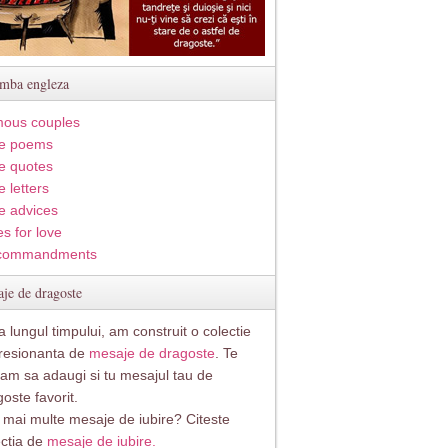
imba engleza
ous couples
e poems
e quotes
 letters
e advices
s for love
commandments
je de dragoste
 lungul timpului, am construit o colectie
resionanta de
mesaje de dragoste
. Te
itam sa adaugi si tu mesajul tau de
oste favorit.
i mai multe mesaje de iubire? Citeste
ectia de
mesaje de iubire.