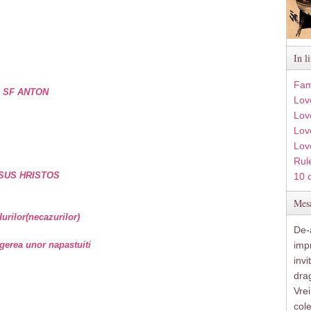
In l
Fam
e SF ANTON
Lov
Lov
Love
Lov
Rule
SUS HRISTOS
10 
Mesa
rilor(necazurilor)
De-a
gerea unor napastuiti
imp
inv
drag
Vre
col