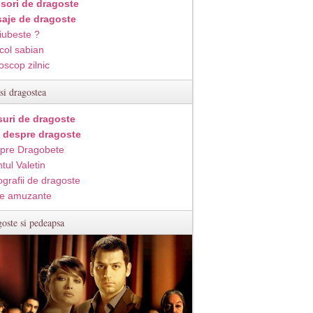
isori de dragoste
aje de dragoste
iubeste ?
col sabian
oscop zilnic
si dragostea
suri de dragoste
i despre dragoste
pre Dragobete
tul Valetin
ografii de dragoste
e amuzante
oste si pedeapsa