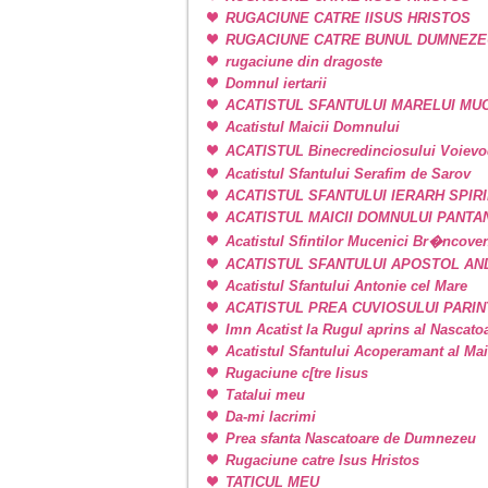
RUGACIUNE CATRE IISUS HRISTOS
RUGACIUNE CATRE BUNUL DUMNEZE
rugaciune din dragoste
Domnul iertarii
ACATISTUL SFANTULUI MARELUI M
Acatistul Maicii Domnului
ACATISTUL Binecredinciosului Voievo
Acatistul Sfantului Serafim de Sarov
ACATISTUL SFANTULUI IERARH SPIR
ACATISTUL MAICII DOMNULUI PANT
Acatistul Sfintilor Mucenici Br�ncove
ACATISTUL SFANTULUI APOSTOL AN
Acatistul Sfantului Antonie cel Mare
ACATISTUL PREA CUVIOSULUI PARIN
Imn Acatist la Rugul aprins al Nascat
Acatistul Sfantului Acoperamant al Ma
Rugaciune c[tre Iisus
Tatalui meu
Da-mi lacrimi
Prea sfanta Nascatoare de Dumnezeu
Rugaciune catre Isus Hristos
TATICUL MEU