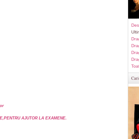
Des
Ult
Dra
Dra
Dra
Dra
Toa
Cari
or
E,PENTRU AJUTOR LA EXAMENE.