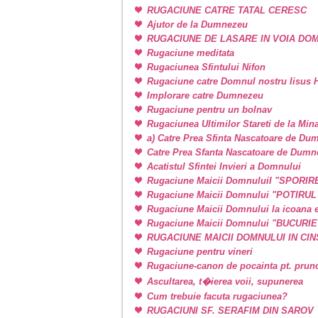
RUGACIUNE CATRE TATAL CERESC
Ajutor de la Dumnezeu
RUGACIUNE DE LASARE IN VOIA DO
Rugaciune meditata
Rugaciunea Sfintului Nifon
Rugaciune catre Domnul nostru Iisus H
Implorare catre Dumnezeu
Rugaciune pentru un bolnav
Rugaciunea Ultimilor Stareti de la Min
a) Catre Prea Sfinta Nascatoare de Du
Catre Prea Sfanta Nascatoare de Dum
Acatistul Sfintei Invieri a Domnului
Rugaciune Maicii DomnuluiI "SPORIR
Rugaciune Maicii Domnului "POTIRU
Rugaciune Maicii Domnului la icoan
Rugaciune Maicii Domnului "BUCURI
RUGACIUNE MAICII DOMNULUI IN CINSTE
Rugaciune pentru vineri
Rugaciune-canon de pocainta pt. prunci
Ascultarea, t�ierea voii, supunerea
Cum trebuie facuta rugaciunea?
RUGACIUNI SF. SERAFIM DIN SAROV