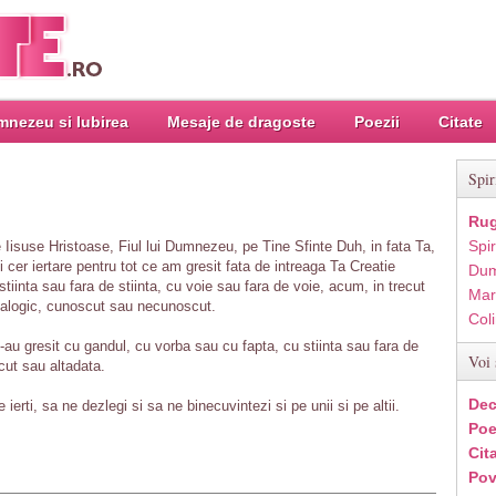
nezeu si Iubirea
Mesaje de dragoste
Poezii
Citate
Spir
Rug
Spir
e Iisuse Hristoase, Fiul lui Dumnezeu, pe Tine Sfinte Duh, in fata Ta,
cer iertare pentru tot ce am gresit fata de intreaga Ta Creatie
Dum
tiinta sau fara de stiinta, cu voie sau fara de voie, acum, in trecut
Mar
ealogic, cunoscut sau necunoscut.
Col
 mi-au gresit cu gandul, cu vorba sau cu fapta, cu stiinta sau fara de
Voi 
ecut sau altadata.
Dec
ierti, sa ne dezlegi si sa ne binecuvintezi si pe unii si pe altii.
Poe
Cit
Pov