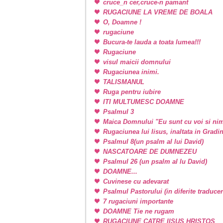
cruce_n cer,cruce-n pamant
RUGACIUNE LA VREME DE BOALA
O, Doamne !
rugaciune
Bucura-te lauda a toata lumea!!!
Rugaciune
visul maicii domnului
Rugaciunea inimi.
TALISMANUL
Ruga pentru iubire
ITI MULTUMESC DOAMNE
Psalmul 3
Maica Domnului "Eu sunt cu voi si nim
Rugaciunea lui Iisus, inaltata in Grad
Psalmul 8(un psalm al lui David)
NASCATOARE DE DUMNEZEU
Psalmul 26 (un psalm al lu David)
DOAMNE...
Cuvinese cu adevarat
Psalmul Pastorului (in diferite traducer
7 rugaciuni importante
DOAMNE Tie ne rugam
RUGACIUNE CATRE IISUS HRISTOS