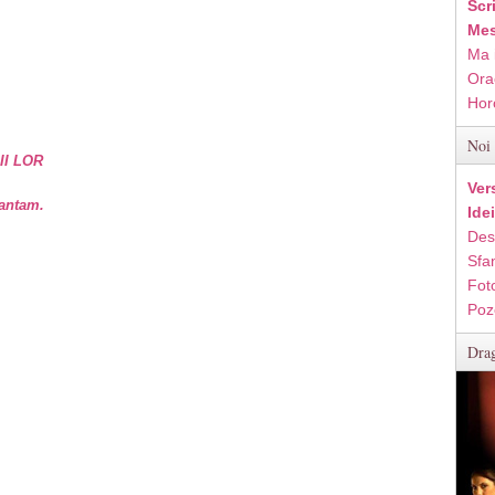
Scr
Mes
Ma 
Ora
Hor
Noi 
II LOR
Ver
vantam.
Ide
Des
Sfan
Fot
Poz
Drag