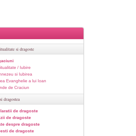
itualitate si dragoste
aciuni
itualitate / Iubire
nezeu si Iubirea
ea Evanghelie a lui Ioan
inde de Craciun
si dragostea
laratii de dragoste
zii de dragoste
ate despre dragoste
esti de dragoste