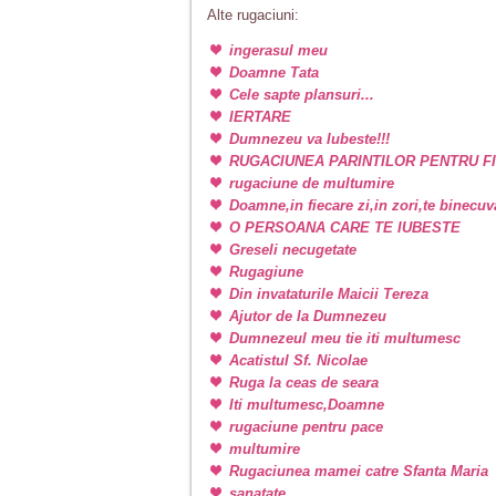
Alte rugaciuni:
ingerasul meu
Doamne Tata
Cele sapte plansuri...
IERTARE
Dumnezeu va Iubeste!!!
RUGACIUNEA PARINTILOR PENTRU FI
rugaciune de multumire
Doamne,in fiecare zi,in zori,te binecu
O PERSOANA CARE TE IUBESTE
Greseli necugetate
Rugagiune
Din invataturile Maicii Tereza
Ajutor de la Dumnezeu
Dumnezeul meu tie iti multumesc
Acatistul Sf. Nicolae
Ruga la ceas de seara
Iti multumesc,Doamne
rugaciune pentru pace
multumire
Rugaciunea mamei catre Sfanta Maria
sanatate