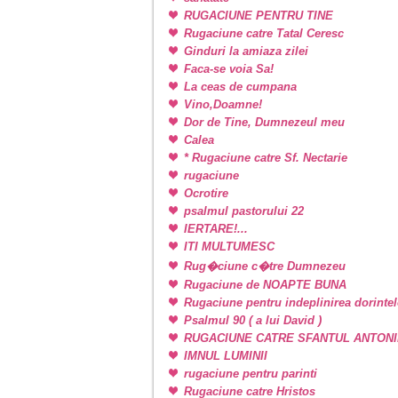
RUGACIUNE PENTRU TINE
Rugaciune catre Tatal Ceresc
Ginduri la amiaza zilei
Faca-se voia Sa!
La ceas de cumpana
Vino,Doamne!
Dor de Tine, Dumnezeul meu
Calea
* Rugaciune catre Sf. Nectarie
rugaciune
Ocrotire
psalmul pastorului 22
IERTARE!...
ITI MULTUMESC
Rug�ciune c�tre Dumnezeu
Rugaciune de NOAPTE BUNA
Rugaciune pentru indeplinirea dorintel
Psalmul 90 ( a lui David )
RUGACIUNE CATRE SFANTUL ANTONI
IMNUL LUMINII
rugaciune pentru parinti
Rugaciune catre Hristos