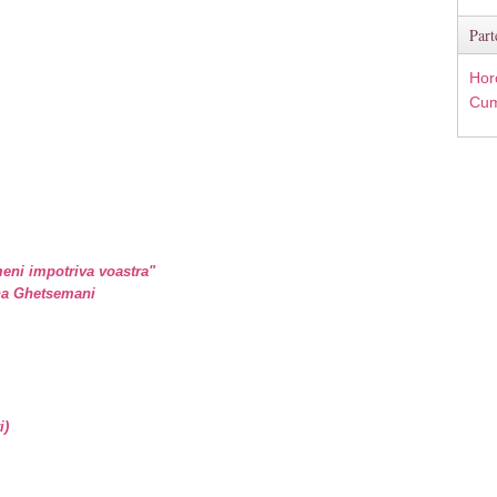
Part
Hor
Cum
eni impotriva voastra"
ina Ghetsemani
i)