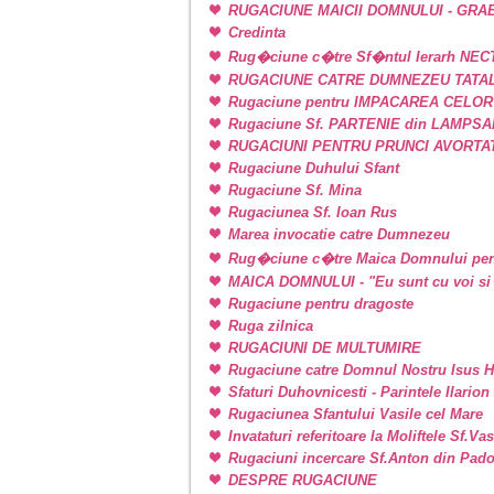
RUGACIUNE MAICII DOMNULUI - GRA
Credinta
Rug�ciune c�tre Sf�ntul Ierarh NEC
RUGACIUNE CATRE DUMNEZEU TATAL
Rugaciune pentru IMPACAREA CELOR
Rugaciune Sf. PARTENIE din LAMPSAKOS
RUGACIUNI PENTRU PRUNCI AVORTA
Rugaciune Duhului Sfant
Rugaciune Sf. Mina
Rugaciunea Sf. Ioan Rus
Marea invocatie catre Dumnezeu
Rug�ciune c�tre Maica Domnului pen
MAICA DOMNULUI - "Eu sunt cu voi si 
Rugaciune pentru dragoste
Ruga zilnica
RUGACIUNI DE MULTUMIRE
Rugaciune catre Domnul Nostru Isus H
Sfaturi Duhovnicesti - Parintele Ilarion
Rugaciunea Sfantului Vasile cel Mare
Invataturi referitoare la Moliftele Sf.Va
Rugaciuni incercare Sf.Anton din Pad
DESPRE RUGACIUNE