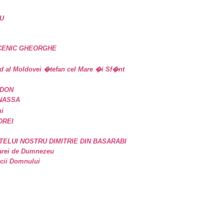
U
UCENIC GHEORGHE
d al Moldovei �tefan cel Mare �i Sf�nt
IDON
ANASSA
ni
DREI
TELUI NOSTRU DIMITRIE DIN BASARABI
oarei de Dumnezeu
icii Domnului