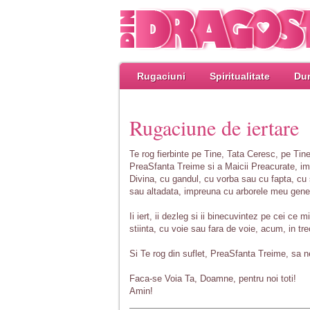
Rugaciuni
Spiritualitate
Dum
Rugaciune de iertare
Te rog fierbinte pe Tine, Tata Ceresc, pe Tin
PreaSfanta Treime si a Maicii Preacurate, imi 
Divina, cu gandul, cu vorba sau cu fapta, cu s
sau altadata, impreuna cu arborele meu gen
Ii iert, ii dezleg si ii binecuvintez pe cei ce
stiinta, cu voie sau fara de voie, acum, in tr
Si Te rog din suflet, PreaSfanta Treime, sa ne 
Faca-se Voia Ta, Doamne, pentru noi toti!
Amin!