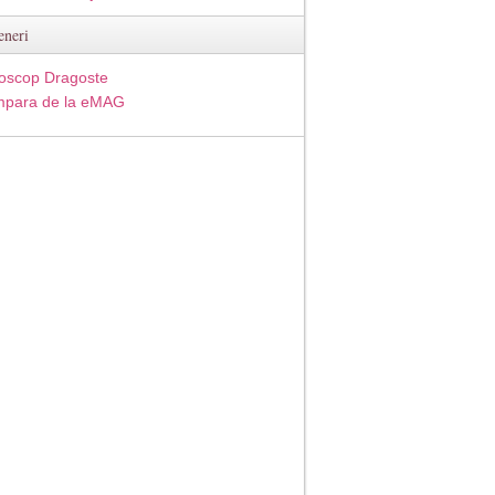
eneri
oscop Dragoste
para de la eMAG