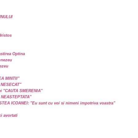
MNULUI
ristos
astirea Optina
mnezeu
nezeu
EA MINTII"
L NESECAT"
a ei "CAUTA SMERENIA"
E NEASTEPTATA"
A ICOANEI: "Eu sunt cu voi si nimeni impotriva voastra"
 avortati