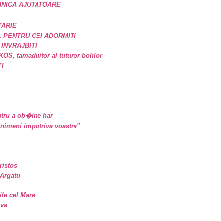
BNICA AJUTATOARE
TARIE
 PENTRU CEI ADORMITI
 INVRAJBITI
, tamaduitor al tuturor bolilor
TI
tru a ob�ine har
nimeni impotriva voastra"
ristos
 Argatu
sile cel Mare
ova