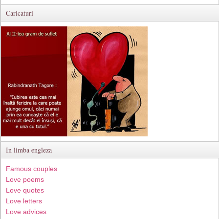
Caricaturi
In limba engleza
Famous couples
Love poems
Love quotes
Love letters
Love advices