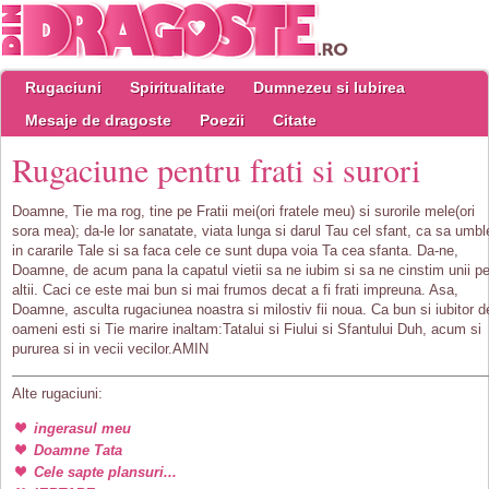
Rugaciuni
Spiritualitate
Dumnezeu si Iubirea
Mesaje de dragoste
Poezii
Citate
Rugaciune pentru frati si surori
Doamne, Tie ma rog, tine pe Fratii mei(ori fratele meu) si surorile mele(ori
sora mea); da-le lor sanatate, viata lunga si darul Tau cel sfant, ca sa umbl
in cararile Tale si sa faca cele ce sunt dupa voia Ta cea sfanta. Da-ne,
Doamne, de acum pana la capatul vietii sa ne iubim si sa ne cinstim unii p
altii. Caci ce este mai bun si mai frumos decat a fi frati impreuna. Asa,
Doamne, asculta rugaciunea noastra si milostiv fii noua. Ca bun si iubitor d
oameni esti si Tie marire inaltam:Tatalui si Fiului si Sfantului Duh, acum si
pururea si in vecii vecilor.AMIN
Alte rugaciuni:
ingerasul meu
Doamne Tata
Cele sapte plansuri...