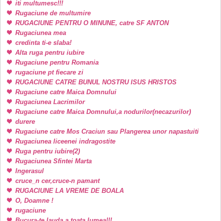
iti multumesc!!!
Rugaciune de multumire
RUGACIUNE PENTRU O MINUNE, catre SF ANTON
Rugaciunea mea
credinta ti-e slaba!
Alta ruga pentru iubire
Rugaciune pentru Romania
rugaciune pt fiecare zi
RUGACIUNE CATRE BUNUL NOSTRU ISUS HRISTOS
Rugaciune catre Maica Domnului
Rugaciunea Lacrimilor
Rugaciune catre Maica Domnului,a nodurilor(necazurilor)
durere
Rugaciune catre Mos Craciun sau Plangerea unor napastuiti
Rugaciunea liceenei indragostite
Ruga pentru iubire(2)
Rugaciunea Sfintei Marta
Ingerasul
cruce_n cer,cruce-n pamant
RUGACIUNE LA VREME DE BOALA
O, Doamne !
rugaciune
Bucura-te lauda a toata lumea!!!