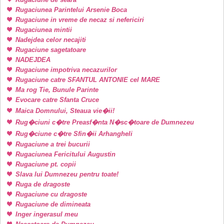
Rugaciunea Parintelui Arsenie Boca
Rugaciune in vreme de necaz si nefericiri
Rugaciunea mintii
Nadejdea celor necajiti
Rugaciune sagetatoare
NADEJDEA
Rugaciune impotriva necazurilor
Rugaciune catre SFANTUL ANTONIE cel MARE
Ma rog Tie, Bunule Parinte
Evocare catre Sfanta Cruce
Maica Domnului, Steaua vie�ii!
Rug�ciuni c�tre Preasf�nta N�sc�toare de Dumnezeu
Rug�ciune c�tre Sfin�ii Arhangheli
Rugaciune a trei bucurii
Rugaciunea Fericitului Augustin
Rugaciune pt. copii
Slava lui Dumnezeu pentru toate!
Ruga de dragoste
Rugaciune cu dragoste
Rugaciune de dimineata
Inger ingerasul meu