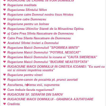
RUGACIUNE DE LASARE IN VOIA DOMNULUI
Rugaciune meditata
Rugaciunea Sfintului Nifon
Rugaciune catre Domnul nostru Iisus Hristos
Implorare catre Dumnezeu
Rugaciune pentru un bolnav
Rugaciunea Ultimilor Stareti de la Minastirea Optina
a) Catre Prea Sfinta Nascatoare de Dumnezeu
Catre Prea Sfanta Nascatoare de Dumnezeu
Acatistul Sfintei Invieri a Domnului
Rugaciune Maicii DomnuluiI "SPORIREA MINTII"
Rugaciune Maicii Domnului "POTIRUL NESECAT"
Rugaciune Maicii Domnului la icoana ei "CAUTA SMERENIA"
Rugaciune Maicii Domnului "BUCURIE NEASTEPTATA"
RUGACIUNE MAICII DOMNULUI IN CINSTEA ICOANEI: "Eu sunt cu
voi si nimeni impotriva voastra"
Rugaciune pentru vineri
Rugaciune-canon de pocainta pt. prunci avortati
Ascultarea, t�ierea voii, supunerea
Cum trebuie facuta rugaciunea?
RUGACIUNI SF. SERAFIM DIN SAROV
RUGACIUNE MAICII DOMNULUI - GRABNICA AJUTATOARE
Credinta