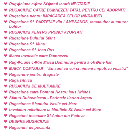
Rug�ciune c�tre Sf�ntul Ierarh NECTARIE
RUGACIUNE CATRE DUMNEZEU TATAL PENTRU CEI ADORMITI
Rugaciune pentru IMPACAREA CELOR INVRAJBITI
Rugaciune Sf. PARTENIE din LAMPSAKOS, tamaduitor al tuturor
bolilor
RUGACIUNI PENTRU PRUNCI AVORTATI
Rugaciune Duhului Sfant
Rugaciune Sf. Mina
Rugaciunea Sf. Ioan Rus
Marea invocatie catre Dumnezeu
Rug�ciune c�tre Maica Domnului pentru a ob�ine har
MAICA DOMNULUI - "Eu sunt cu voi si nimeni impotriva voastra"
Rugaciune pentru dragoste
Ruga zilnica
RUGACIUNI DE MULTUMIRE
Rugaciune catre Domnul Nostru Isus Hristos
Sfaturi Duhovnicesti - Parintele Ilarion Argatu
Rugaciunea Sfantului Vasile cel Mare
Invataturi referitoare la Moliftele Sf.Vasile cel Mare
Rugaciuni incercare Sf.Anton din Padova
DESPRE RUGACIUNE
Rugaciuni de pocainta