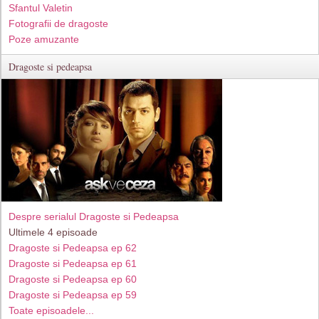
Sfantul Valetin
Fotografii de dragoste
Poze amuzante
Dragoste si pedeapsa
Despre serialul Dragoste si Pedeapsa
Ultimele 4 episoade
Dragoste si Pedeapsa ep 62
Dragoste si Pedeapsa ep 61
Dragoste si Pedeapsa ep 60
Dragoste si Pedeapsa ep 59
Toate episoadele...