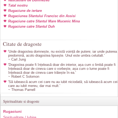
Nascatoare de Dumnezeu
Tatal nostru
Rugaciune de iertare
Rugaciunea Sfantului Francisc din Assisi
Rugaciune catre Sfantul Mare Mucenic Mina
Rugaciune catre Sfantul Duh
Citate de dragoste
'Unde dragostea domnește, nu există voință de putere; iar unde puterea
predomină, acolo dragostea lipsește. Unul este umbra celuilalt.'
~ Carl Jung
'Dragostea poate fi înțeleasă doar din interior, așa cum o limbă poate fi
înțeleasă doar de cineva care o vorbește, așa cum o lume poate fi
înțeleasă doar de cineva care trăiește în ea.'
~ Robert C Solomon
'Să iubească acum cei care nu au iubit niciodată; să iubească acum cei
care au iubit mereu, dar mai mult.'
~ Thomas Parnell
Spiritualitate si dragoste
Rugaciuni
Spiritualitate / Iubire