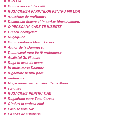
IERTARE
Dumnezeu va Iubeste!!!
RUGACIUNEA PARINTILOR PENTRU FIII LOR
rugaciune de multumire
Doamne,in fiecare zi,in zori,te binecuvantam.
O PERSOANA CARE TE IUBESTE
Greseli necugetate
Rugagiune
Din invataturile Maicii Tereza
Ajutor de la Dumnezeu
Dumnezeul meu tie iti multumesc
Acatistul Sf. Nicolae
Ruga la ceas de seara
Iti multumesc,Doamne
rugaciune pentru pace
multumire
Rugaciunea mamei catre Sfanta Maria
sanatate
RUGACIUNE PENTRU TINE
Rugaciune catre Tatal Ceresc
Ginduri la amiaza zilei
Faca-se voia Sa!
La ceas de cumpana