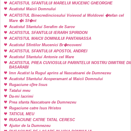
ACATISTUL SFANTULUI MARELUI MUCENIC GHEORGHE
Acatistul Maicii Domnului
ACATISTUL Binecredinciosului Voievod al Moldovei �tefan cel
Mare �i Sf�nt
Acatistul Sfantului Serafim de Sarov
ACATISTUL SFANTULUI IERARH SPIRIDON
ACATISTUL MAICII DOMNULUI PANTANASSA
Acatistul Sfintilor Mucenici Br�ncoveni
ACATISTUL SFANTULUI APOSTOL ANDREI
Acatistul Sfantului Antonie cel Mare
ACATISTUL PREA CUVIOSULUI PARINTELUI NOSTRU DIMITRIE DI
BASARABI
Imn Acatist la Rugul aprins al Nascatoarei de Dumnezeu
Acatistul Sfantului Acoperamant al Maicii Domnului
Rugaciune c[tre Iisus
Tatalui meu
Da-mi lacrimi
Prea sfanta Nascatoare de Dumnezeu
Rugaciune catre Isus Hristos
TATICUL MEU
RUGACIUNE CATRE TATAL CERESC
Ajutor de la Dumnezeu