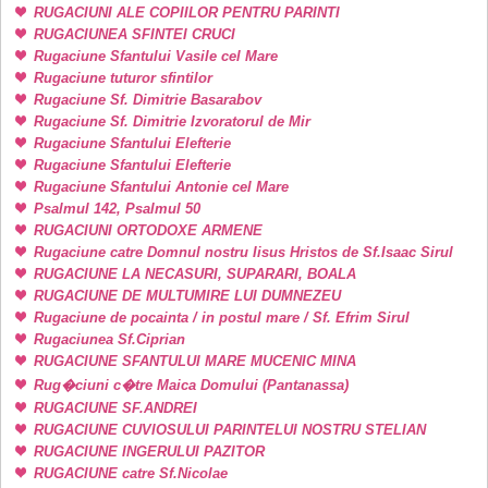
RUGACIUNI ALE COPIILOR PENTRU PARINTI
RUGACIUNEA SFINTEI CRUCI
Rugaciune Sfantului Vasile cel Mare
Rugaciune tuturor sfintilor
Rugaciune Sf. Dimitrie Basarabov
Rugaciune Sf. Dimitrie Izvoratorul de Mir
Rugaciune Sfantului Elefterie
Rugaciune Sfantului Elefterie
Rugaciune Sfantului Antonie cel Mare
Psalmul 142, Psalmul 50
RUGACIUNI ORTODOXE ARMENE
Rugaciune catre Domnul nostru Iisus Hristos de Sf.Isaac Sirul
RUGACIUNE LA NECASURI, SUPARARI, BOALA
RUGACIUNE DE MULTUMIRE LUI DUMNEZEU
Rugaciune de pocainta / in postul mare / Sf. Efrim Sirul
Rugaciunea Sf.Ciprian
RUGACIUNE SFANTULUI MARE MUCENIC MINA
Rug�ciuni c�tre Maica Domului (Pantanassa)
RUGACIUNE SF.ANDREI
RUGACIUNE CUVIOSULUI PARINTELUI NOSTRU STELIAN
RUGACIUNE INGERULUI PAZITOR
RUGACIUNE catre Sf.Nicolae