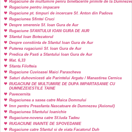
Rugaciune de multumire penru binefacerile primite de la Dumneze
Rugaciune pentru impacare
Rugaciune pt. timpuri de incercare Sf. Anton din Padova
Rugaciunea Sfintei Cruci
Despre smerenie Sf. Ioan Gura de Aur
Rugaciune SFANTULUI IOAN GURA DE AUR
Sfantul Ioan Botezatorul
Despre constiinta de Sfantul Ioan Gura de Aur
Puterea rugaciunii Sf. Ioan Gura de Aur
Predica de Pasti a Sfantului Ioan Gura de Aur
Mat. 6,33
Sfanta Filofteia
Rugaciune Cuvioasei Maici Parascheva
Saturi duhovnicesti ale Parintelui Argatu / Manastirea Cernica
RUGACIUNI DE MULTUMIRE DE DUPA IMPARTASANIE CU
DUMNEZEIESTILE TAINE
Pavecernita
Rugaciunea a sasea catre Maica Domnului
Imn pentru Preasfanta Nascatoare de Dumnezeu (Axionul)
Rugaciunea Sfantului Ioanichie
Rugaciune-novena catre Sf.Iuda Tadeu
RUGACIUNE INAINTE DE SPOVEDANIE
Rugaciune catre Sfantul si de viata Facatorul Duh