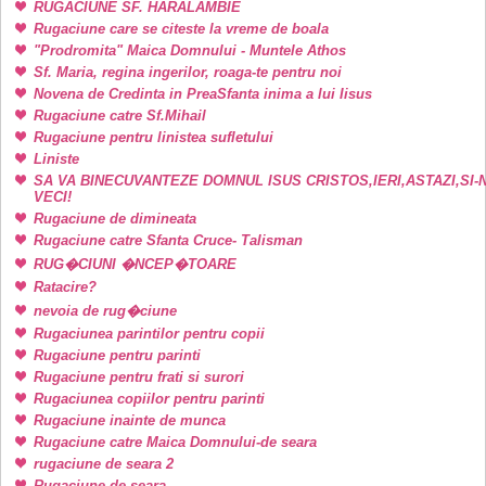
RUGACIUNE SF. HARALAMBIE
Rugaciune care se citeste la vreme de boala
"Prodromita" Maica Domnului - Muntele Athos
Sf. Maria, regina ingerilor, roaga-te pentru noi
Novena de Credinta in PreaSfanta inima a lui Iisus
Rugaciune catre Sf.Mihail
Rugaciune pentru linistea sufletului
Liniste
SA VA BINECUVANTEZE DOMNUL ISUS CRISTOS,IERI,ASTAZI,SI-
VECI!
Rugaciune de dimineata
Rugaciune catre Sfanta Cruce- Talisman
RUG�CIUNI �NCEP�TOARE
Ratacire?
nevoia de rug�ciune
Rugaciunea parintilor pentru copii
Rugaciune pentru parinti
Rugaciune pentru frati si surori
Rugaciunea copiilor pentru parinti
Rugaciune inainte de munca
Rugaciune catre Maica Domnului-de seara
rugaciune de seara 2
Rugaciune de seara