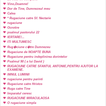
Vino,Doamne!
Dor de Tine, Dumnezeul meu
Calea
* Rugaciune catre Sf. Nectarie
rugaciune
Ocrotire
psalmul pastorului 22
IERTARE!...
ITI MULTUMESC
Rug�ciune c�tre Dumnezeu
Rugaciune de NOAPTE BUNA
Rugaciune pentru indeplinirea dorintelor
Psalmul 90 ( a lui David )
RUGACIUNE CATRE SFANTUL ANTONIE,PENTRU AJUTOR LA
EXAMENE.
IMNUL LUMINII
rugaciune pentru parinti
Rugaciune catre Hristos
Ruga catre Tine
Imparatul ceresc
RUGACIUNE MIRACULAOSA
O rugaciune simpla