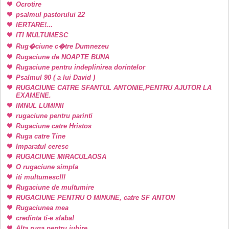
Ocrotire
psalmul pastorului 22
IERTARE!...
ITI MULTUMESC
Rug�ciune c�tre Dumnezeu
Rugaciune de NOAPTE BUNA
Rugaciune pentru indeplinirea dorintelor
Psalmul 90 ( a lui David )
RUGACIUNE CATRE SFANTUL ANTONIE,PENTRU AJUTOR LA
EXAMENE.
IMNUL LUMINII
rugaciune pentru parinti
Rugaciune catre Hristos
Ruga catre Tine
Imparatul ceresc
RUGACIUNE MIRACULAOSA
O rugaciune simpla
iti multumesc!!!
Rugaciune de multumire
RUGACIUNE PENTRU O MINUNE, catre SF ANTON
Rugaciunea mea
credinta ti-e slaba!
Alta ruga pentru iubire