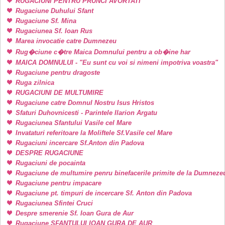
RUGACIUNI PENTRU PRUNCI AVORTATI
Rugaciune Duhului Sfant
Rugaciune Sf. Mina
Rugaciunea Sf. Ioan Rus
Marea invocatie catre Dumnezeu
Rug�ciune c�tre Maica Domnului pentru a ob�ine har
MAICA DOMNULUI - "Eu sunt cu voi si nimeni impotriva voastra"
Rugaciune pentru dragoste
Ruga zilnica
RUGACIUNI DE MULTUMIRE
Rugaciune catre Domnul Nostru Isus Hristos
Sfaturi Duhovnicesti - Parintele Ilarion Argatu
Rugaciunea Sfantului Vasile cel Mare
Invataturi referitoare la Moliftele Sf.Vasile cel Mare
Rugaciuni incercare Sf.Anton din Padova
DESPRE RUGACIUNE
Rugaciuni de pocainta
Rugaciune de multumire penru binefacerile primite de la Dumneze
Rugaciune pentru impacare
Rugaciune pt. timpuri de incercare Sf. Anton din Padova
Rugaciunea Sfintei Cruci
Despre smerenie Sf. Ioan Gura de Aur
Rugaciune SFANTULUI IOAN GURA DE AUR