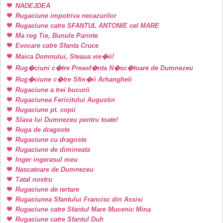
NADEJDEA
Rugaciune impotriva necazurilor
Rugaciune catre SFANTUL ANTONIE cel MARE
Ma rog Tie, Bunule Parinte
Evocare catre Sfanta Cruce
Maica Domnului, Steaua vie�ii!
Rug�ciuni c�tre Preasf�nta N�sc�toare de Dumnezeu
Rug�ciune c�tre Sfin�ii Arhangheli
Rugaciune a trei bucurii
Rugaciunea Fericitului Augustin
Rugaciune pt. copii
Slava lui Dumnezeu pentru toate!
Ruga de dragoste
Rugaciune cu dragoste
Rugaciune de dimineata
Inger ingerasul meu
Nascatoare de Dumnezeu
Tatal nostru
Rugaciune de iertare
Rugaciunea Sfantului Francisc din Assisi
Rugaciune catre Sfantul Mare Mucenic Mina
Rugaciune catre Sfantul Duh