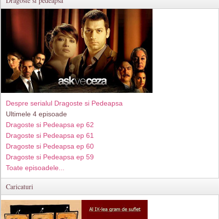
Dragoste si pedeapsa
Despre serialul Dragoste si Pedeapsa
Ultimele 4 episoade
Dragoste si Pedeapsa ep 62
Dragoste si Pedeapsa ep 61
Dragoste si Pedeapsa ep 60
Dragoste si Pedeapsa ep 59
Toate episoadele...
Caricaturi