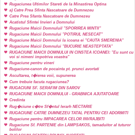
Rugaciunea Ultimilor Stareti de la Minastirea Optina
a) Catre Prea Sfinta Nascatoare de Dumnezeu
Catre Prea Sfanta Nascatoare de Dumnezeu
Acatistul Sfintei Invieri a Domnului
Rugaciune Maicii DomnuluiI "SPORIREA MINTII"
Rugaciune Maicii Domnului "POTIRUL NESECAT"
Rugaciune Maicii Domnului la icoana ei "CAUTA SMERENIA"
Rugaciune Maicii Domnului "BUCURIE NEASTEPTATA"
RUGACIUNE MAICII DOMNULUI IN CINSTEA ICOANEI: "Eu sunt cu
voi si nimeni impotriva voastra"
Rugaciune pentru vineri
Rugaciune-canon de pocainta pt. prunci avortati
Ascultarea, t�ierea voii, supunerea
Cum trebuie facuta rugaciunea?
RUGACIUNI SF. SERAFIM DIN SAROV
RUGACIUNE MAICII DOMNULUI - GRABNICA AJUTATOARE
Credinta
Rug�ciune c�tre Sf�ntul Ierarh NECTARIE
RUGACIUNE CATRE DUMNEZEU TATAL PENTRU CEI ADORMITI
Rugaciune pentru IMPACAREA CELOR INVRAJBITI
Rugaciune Sf. PARTENIE din LAMPSAKOS, tamaduitor al tuturor
bolilor