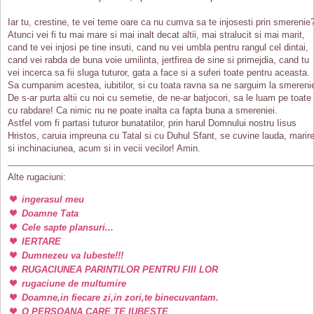
Iar tu, crestine, te vei teme oare ca nu cumva sa te injosesti prin smerenie
Atunci vei fi tu mai mare si mai inalt decat altii, mai stralucit si mai marit,
cand te vei injosi pe tine insuti, cand nu vei umbla pentru rangul cel dintai,
cand vei rabda de buna voie umilinta, jertfirea de sine si primejdia, cand tu
vei incerca sa fii sluga tuturor, gata a face si a suferi toate pentru aceasta.
Sa cumpanim acestea, iubitilor, si cu toata ravna sa ne sarguim la smereni
De s-ar purta altii cu noi cu semetie, de ne-ar batjocori, sa le luam pe toate
cu rabdare! Ca nimic nu ne poate inalta ca fapta buna a smereniei.
Astfel vom fi partasi tuturor bunatatilor, prin harul Domnului nostru Iisus
Hristos, caruia impreuna cu Tatal si cu Duhul Sfant, se cuvine lauda, marir
si inchinaciunea, acum si in vecii vecilor! Amin.
Alte rugaciuni:
ingerasul meu
Doamne Tata
Cele sapte plansuri...
IERTARE
Dumnezeu va Iubeste!!!
RUGACIUNEA PARINTILOR PENTRU FIII LOR
rugaciune de multumire
Doamne,in fiecare zi,in zori,te binecuvantam.
O PERSOANA CARE TE IUBESTE