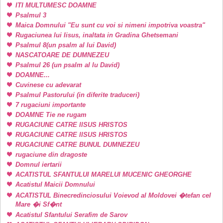
ITI MULTUMESC DOAMNE
Psalmul 3
Maica Domnului "Eu sunt cu voi si nimeni impotriva voastra"
Rugaciunea lui Iisus, inaltata in Gradina Ghetsemani
Psalmul 8(un psalm al lui David)
NASCATOARE DE DUMNEZEU
Psalmul 26 (un psalm al lu David)
DOAMNE...
Cuvinese cu adevarat
Psalmul Pastorului (in diferite traduceri)
7 rugaciuni importante
DOAMNE Tie ne rugam
RUGACIUNE CATRE IISUS HRISTOS
RUGACIUNE CATRE IISUS HRISTOS
RUGACIUNE CATRE BUNUL DUMNEZEU
rugaciune din dragoste
Domnul iertarii
ACATISTUL SFANTULUI MARELUI MUCENIC GHEORGHE
Acatistul Maicii Domnului
ACATISTUL Binecredinciosului Voievod al Moldovei �tefan cel
Mare �i Sf�nt
Acatistul Sfantului Serafim de Sarov