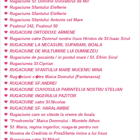
Rugaciune Sf. Dimitrie Izvoratorul de Mir
Rugaciune Sfantului Elefterie
Rugaciune Sfantului Elefterie
Rugaciune Sfantului Antonie cel Mare
Psalmul 142, Psalmul 50
RUGACIUNI ORTODOXE ARMENE
Rugaciune catre Domnul nostru Iisus Hristos de Sf.Isaac Sirul
RUGACIUNE LA NECASURI, SUPARARI, BOALA
RUGACIUNE DE MULTUMIRE LUI DUMNEZEU
Rugaciune de pocainta / in postul mare / Sf. Efrim Sirul
Rugaciunea Sf.Ciprian
RUGACIUNE SFANTULUI MARE MUCENIC MINA
Rug�ciuni c�tre Maica Domului (Pantanassa)
RUGACIUNE SF.ANDREI
RUGACIUNE CUVIOSULUI PARINTELUI NOSTRU STELIAN
RUGACIUNE INGERULUI PAZITOR
RUGACIUNE catre Sf.Nicolae
RUGACIUNE SF. HARALAMBIE
Rugaciune care se citeste la vreme de boala
"Prodromita" Maica Domnului - Muntele Athos
Sf. Maria, regina ingerilor, roaga-te pentru noi
Novena de Credinta in PreaSfanta inima a lui Iisus
Rugaciune catre Sf.Mihail