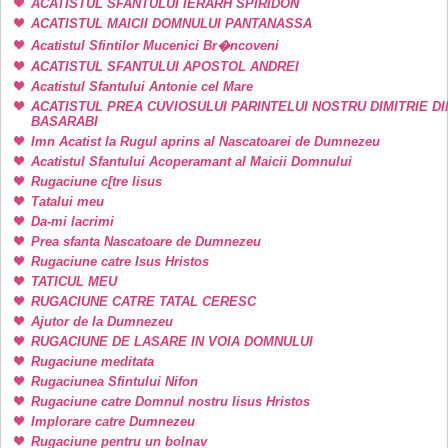
ACATISTUL SFANTULUI IERARH SPIRIDON
ACATISTUL MAICII DOMNULUI PANTANASSA
Acatistul Sfintilor Mucenici Br�ncoveni
ACATISTUL SFANTULUI APOSTOL ANDREI
Acatistul Sfantului Antonie cel Mare
ACATISTUL PREA CUVIOSULUI PARINTELUI NOSTRU DIMITRIE DI
BASARABI
Imn Acatist la Rugul aprins al Nascatoarei de Dumnezeu
Acatistul Sfantului Acoperamant al Maicii Domnului
Rugaciune c[tre Iisus
Tatalui meu
Da-mi lacrimi
Prea sfanta Nascatoare de Dumnezeu
Rugaciune catre Isus Hristos
TATICUL MEU
RUGACIUNE CATRE TATAL CERESC
Ajutor de la Dumnezeu
RUGACIUNE DE LASARE IN VOIA DOMNULUI
Rugaciune meditata
Rugaciunea Sfintului Nifon
Rugaciune catre Domnul nostru Iisus Hristos
Implorare catre Dumnezeu
Rugaciune pentru un bolnav