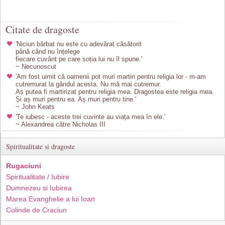
Citate de dragoste
'Niciun bărbat nu este cu adevărat căsătorit
până când nu înțelege
fiecare cuvânt pe care soția lui nu îl spune.'
~ Necunoscut
'Am fost uimit că oamenii pot muri martiri pentru religia lor - m-am
cutremurat la gândul acesta. Nu mă mai cutremur.
Aș putea fi martirizat pentru religia mea. Dragostea este religia mea.
Și aș muri pentru ea. Aș muri pentru tine.'
~ John Keats
'Te iubesc - aceste trei cuvinte au viața mea în ele.'
~ Alexandrea către Nicholas III
Spiritualitate si dragoste
Rugaciuni
Spiritualitate / Iubire
Dumnezeu si Iubirea
Marea Evanghelie a lui Ioan
Colinde de Craciun