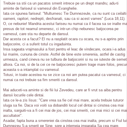
Trebuie sa stii ca un pacatos smerit intrece pe un drept mandru; adu-ti
aminte de fariseul si vamesul din Evanghelie.
Iata ce spunea fariseul: "Multumesc Tie Dumnezeule, ca nu sunt ca ceilalti
oameni, rapitori, nedrepti, desfranati, sau ca si acest vames" (Luca 18,11).
O, ce nebunie! Mandria acestui fariseu nu numai ca il facea sa se inalte ma
presus de tot neamul omenesc, ci intr-un chip nebunesc batjocorea pe
vamesul, care sta nu departe de dansul.
Dar acesta ce a facut? El nu a rasplatit ocara cu ocara, nu s-a aprins prin
batjocorire, ci a suferit totul cu ingaduinta.
Insa sageata vrajmasului a fost pentru el leac de vindecare, ocara i-a adus
lui marire, cununa de cinste. Astfel de bine este smerenia, astfel de castig
urmeaza, cand cineva nu se tulbura de batjocoriri si nu se iuteste de semet
altora. Ca noi, si de la cei ce ne batjocoresc putem trage mare folos, prec
aceasta s-a intamplat cu vamesul.
Totusi, in toate acestea nu se zice ca noi am putea pacatui ca vamesul, ci
numai ca noi trebuie sa fim smeriti ca dansul.
Mai aduceti-va aminte si de fiii lui Zevedeu, care ar fi vrut sa aiba pentru
dansii locurile cele dintai.
Iata ce le-a zis Iisus: "Care vrea sa fie cel mai mare, acela trebuie tuturor
sluga sa fie. Daca voi voiti sa dobanditi locul cel dintai si cinstea cea mai
inalta, sarguiti-va a fi cei mai de jos, cei mai smeriti, cei mai mici si cei mai
ascultatori".
Asadar, fapta buna a smereniei da cinstea cea mai inalta, precum si Fiul lui
Dumnezeu S-a smerit pe Sine, spre a intemeia imparatia Sa cea mare.