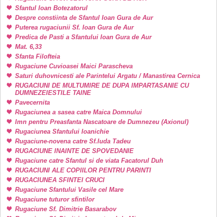
Sfantul Ioan Botezatorul
Despre constiinta de Sfantul Ioan Gura de Aur
Puterea rugaciunii Sf. Ioan Gura de Aur
Predica de Pasti a Sfantului Ioan Gura de Aur
Mat. 6,33
Sfanta Filofteia
Rugaciune Cuvioasei Maici Parascheva
Saturi duhovnicesti ale Parintelui Argatu / Manastirea Cernica
RUGACIUNI DE MULTUMIRE DE DUPA IMPARTASANIE CU
DUMNEZEIESTILE TAINE
Pavecernita
Rugaciunea a sasea catre Maica Domnului
Imn pentru Preasfanta Nascatoare de Dumnezeu (Axionul)
Rugaciunea Sfantului Ioanichie
Rugaciune-novena catre Sf.Iuda Tadeu
RUGACIUNE INAINTE DE SPOVEDANIE
Rugaciune catre Sfantul si de viata Facatorul Duh
RUGACIUNI ALE COPIILOR PENTRU PARINTI
RUGACIUNEA SFINTEI CRUCI
Rugaciune Sfantului Vasile cel Mare
Rugaciune tuturor sfintilor
Rugaciune Sf. Dimitrie Basarabov