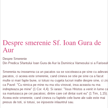
Despre smerenie Sf. Ioan Gura de
Aur
Despre Smerenie
Din Predica Sfantului Ioan Gura de Aur la Duminica Vamesului si a Fariseul
Smerenia nu inseamna ca un pacatos sa se socoteasca pe sine cu adevar
pacatos, ci aceea este smerenie, cand cineva se stie pe sine ca a facut
multe si mari fapte bune, si totusi nu cugeta lucruri inalte despre sine, ci zi
ca Pavel: "Cu nimica pe mine nu ma stiu vinovat, insa aceasta nu ma
indrepteaza pe mine" (1 Cor. 4,4). Si iarasi: "Iisus Hristos a venit in lume c
sa mantuiasca pe cei pacatosi, dintre care cel dintai sunt eu" (1 Tim, 1,15).
Aceea este smerenie, cand cineva cu faptele cele bune ale sale este mai
presus de toti, si totusi, se injoseste inlauntrul sau.