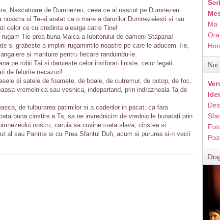
Scr
ara, Nascatoare de Dumnezeu, ceea ce ai nascut pe Dumnezeu
Mes
 noastra si Te-ai aratat ca o mare a darurilor Dumnezeiesti si rau
Ma 
ati celor ce cu credinta alearga catre Tine!
Ora
e rugam Tie prea buna Maica a Iubitorului de oameni Stapana!
te si grabeste a implini rugamintile noastre pe care le aducem Tie,
Hor
angaiere si mantuire pentru fiecare randuindu-le.
pe robii Tai si daruieste celor inviforati liniste, celor legati
Noi 
ti de felurite necazuri!
asele si satele de foamete, de boale, de cutremur, de potop, de foc,
Ver
deapsa vremelnica sau vesnica, indepartand, prin indrazneala Ta de
Ide
Des
asca, de tulburarea patimilor si a caderilor in pacat, ca fara
Sfan
toata buna cinstire a Ta, sa ne invrednicim de vrednicile bunatati prin
Dumnezeului nostru, caruia sa cuvine toata slava, cinstea si
Fot
t al sau Parinte si cu Prea Sfantul Duh, acum si pururea si-n vecii
Poz
Drag