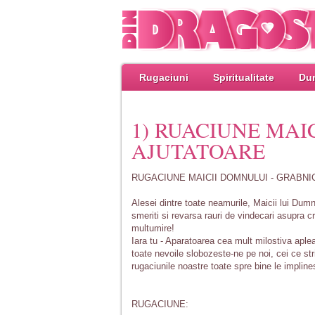
Rugaciuni
Spiritualitate
Dum
1) RUACIUNE MAI
AJUTATOARE
RUGACIUNE MAICII DOMNULUI - GRABN
Alesei dintre toate neamurile, Maicii lui Dumn
smeriti si revarsa rauri de vindecari asupra 
multumire!
Iara tu - Aparatoarea cea mult milostiva aplea
toate nevoile slobozeste-ne pe noi, cei ce st
rugaciunile noastre toate spre bine le implines
RUGACIUNE: