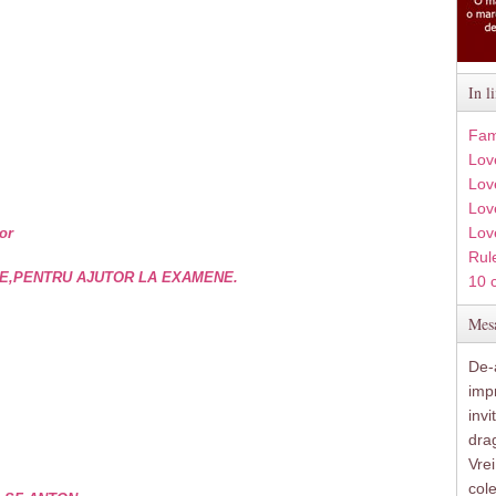
In l
Fam
Lov
Lov
Love
Lov
or
Rule
E,PENTRU AJUTOR LA EXAMENE.
10 
Mesa
De-a
imp
inv
drag
Vre
col