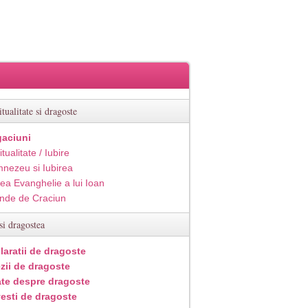
itualitate si dragoste
aciuni
itualitate / Iubire
nezeu si Iubirea
ea Evanghelie a lui Ioan
inde de Craciun
si dragostea
laratii de dragoste
zii de dragoste
ate despre dragoste
esti de dragoste