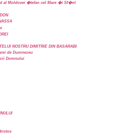
d al Moldovei �tefan cel Mare �i Sf�nt
IDON
ANASSA
ni
DREI
TELUI NOSTRU DIMITRIE DIN BASARABI
oarei de Dumnezeu
icii Domnului
MNULUI
ristos