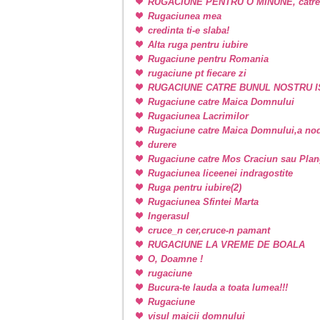
RUGACIUNE PENTRU O MINUNE, catr
Rugaciunea mea
credinta ti-e slaba!
Alta ruga pentru iubire
Rugaciune pentru Romania
rugaciune pt fiecare zi
RUGACIUNE CATRE BUNUL NOSTRU I
Rugaciune catre Maica Domnului
Rugaciunea Lacrimilor
Rugaciune catre Maica Domnului,a nodu
durere
Rugaciune catre Mos Craciun sau Plan
Rugaciunea liceenei indragostite
Ruga pentru iubire(2)
Rugaciunea Sfintei Marta
Ingerasul
cruce_n cer,cruce-n pamant
RUGACIUNE LA VREME DE BOALA
O, Doamne !
rugaciune
Bucura-te lauda a toata lumea!!!
Rugaciune
visul maicii domnului