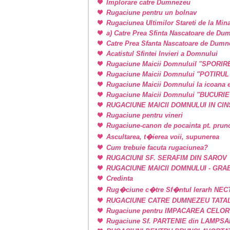
Implorare catre Dumnezeu
Rugaciune pentru un bolnav
Rugaciunea Ultimilor Stareti de la Min
a) Catre Prea Sfinta Nascatoare de Du
Catre Prea Sfanta Nascatoare de Dum
Acatistul Sfintei Invieri a Domnului
Rugaciune Maicii DomnuluiI "SPORIR
Rugaciune Maicii Domnului "POTIRU
Rugaciune Maicii Domnului la icoan
Rugaciune Maicii Domnului "BUCURI
RUGACIUNE MAICII DOMNULUI IN CINSTE
Rugaciune pentru vineri
Rugaciune-canon de pocainta pt. prunci
Ascultarea, t�ierea voii, supunerea
Cum trebuie facuta rugaciunea?
RUGACIUNI SF. SERAFIM DIN SAROV
RUGACIUNE MAICII DOMNULUI - GRA
Credinta
Rug�ciune c�tre Sf�ntul Ierarh NEC
RUGACIUNE CATRE DUMNEZEU TATAL
Rugaciune pentru IMPACAREA CELOR
Rugaciune Sf. PARTENIE din LAMPSAKOS