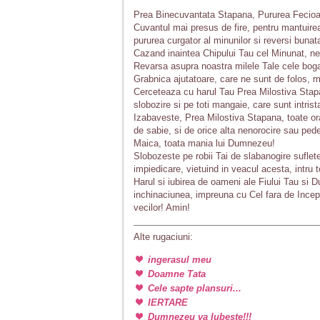
Prea Binecuvantata Stapana, Pururea Fecio
Cuvantul mai presus de fire, pentru mantuirea
pururea curgator al minunilor si reversi bunat
Cazand inaintea Chipului Tau cel Minunat, n
Revarsa asupra noastra milele Tale cele boga
Grabnica ajutatoare, care ne sunt de folos, m
Cerceteaza cu harul Tau Prea Milostiva Stapana 
slobozire si pe toti mangaie, care sunt intrista
Izabaveste, Prea Milostiva Stapana, toate or
de sabie, si de orice alta nenorocire sau pe
Maica, toata mania lui Dumnezeu!
Slobozeste pe robii Tai de slabanogire suflete
impiedicare, vietuind in veacul acesta, intru 
Harul si iubirea de oameni ale Fiului Tau si 
inchinaciunea, impreuna cu Cel fara de Incepu
vecilor! Amin!
Alte rugaciuni:
ingerasul meu
Doamne Tata
Cele sapte plansuri...
IERTARE
Dumnezeu va Iubeste!!!