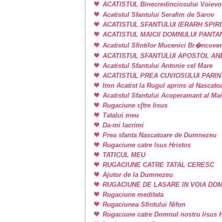
ACATISTUL Binecredinciosului Voievo
Acatistul Sfantului Serafim de Sarov
ACATISTUL SFANTULUI IERARH SPIR
ACATISTUL MAICII DOMNULUI PANT
Acatistul Sfintilor Mucenici Br�ncove
ACATISTUL SFANTULUI APOSTOL AN
Acatistul Sfantului Antonie cel Mare
ACATISTUL PREA CUVIOSULUI PARIN
Imn Acatist la Rugul aprins al Nascat
Acatistul Sfantului Acoperamant al Ma
Rugaciune c[tre Iisus
Tatalui meu
Da-mi lacrimi
Prea sfanta Nascatoare de Dumnezeu
Rugaciune catre Isus Hristos
TATICUL MEU
RUGACIUNE CATRE TATAL CERESC
Ajutor de la Dumnezeu
RUGACIUNE DE LASARE IN VOIA DO
Rugaciune meditata
Rugaciunea Sfintului Nifon
Rugaciune catre Domnul nostru Iisus H