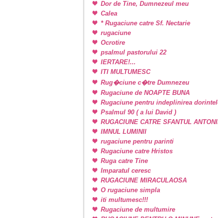
Dor de Tine, Dumnezeul meu
Calea
* Rugaciune catre Sf. Nectarie
rugaciune
Ocrotire
psalmul pastorului 22
IERTARE!...
ITI MULTUMESC
Rug�ciune c�tre Dumnezeu
Rugaciune de NOAPTE BUNA
Rugaciune pentru indeplinirea dorintel
Psalmul 90 ( a lui David )
RUGACIUNE CATRE SFANTUL ANTONI
IMNUL LUMINII
rugaciune pentru parinti
Rugaciune catre Hristos
Ruga catre Tine
Imparatul ceresc
RUGACIUNE MIRACULAOSA
O rugaciune simpla
iti multumesc!!!
Rugaciune de multumire