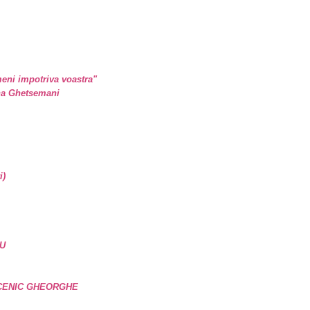
eni impotriva voastra"
ina Ghetsemani
i)
U
UCENIC GHEORGHE