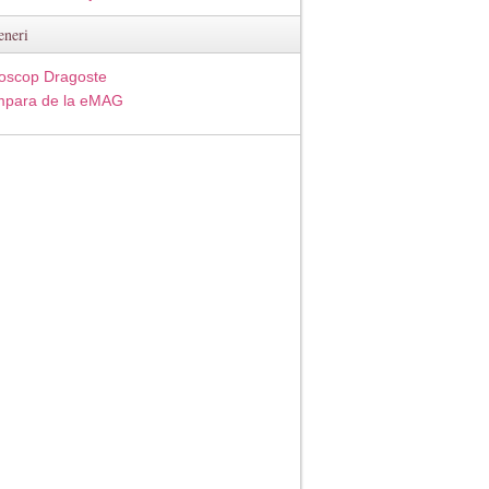
eneri
oscop Dragoste
para de la eMAG