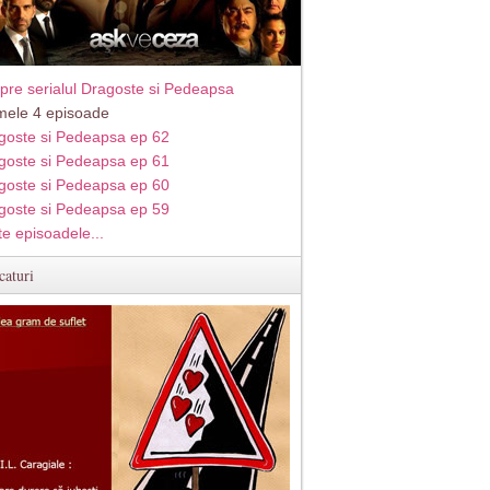
pre serialul Dragoste si Pedeapsa
imele 4 episoade
goste si Pedeapsa ep 62
goste si Pedeapsa ep 61
goste si Pedeapsa ep 60
goste si Pedeapsa ep 59
te episoadele...
caturi