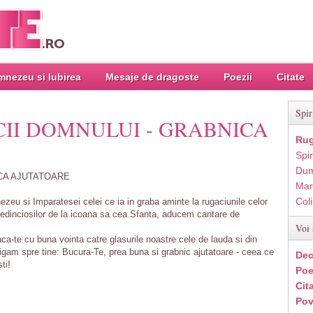
nezeu si Iubirea
Mesaje de dragoste
Poezii
Citate
Spir
CII DOMNULUI - GRABNICA
Rug
Spir
Dum
ICA AJUTATOARE
Mar
Col
ezeu si Imparatesei celei ce ia in graba aminte la rugaciunile celor
credinciosilor de la icoana sa cea Sfanta, aducem cantare de
Voi 
ca-te cu buna vointa catre glasurile noastre cele de lauda si din
rigam spre tine: Bucura-Te, prea buna si grabnic ajutatoare - ceea ce
Dec
ti!
Poe
Cit
Pov