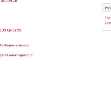
e SF ANTON
Part
Hor
Cum
SUS HRISTOS
rilor(necazurilor)
gerea unor napastuiti