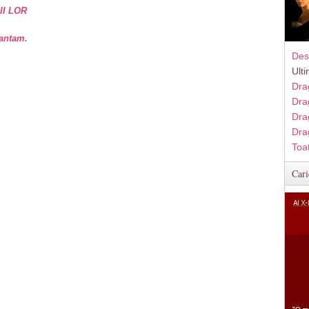
II LOR
vantam.
Des
Ult
Dra
Dra
Dra
Dra
Toa
Cari