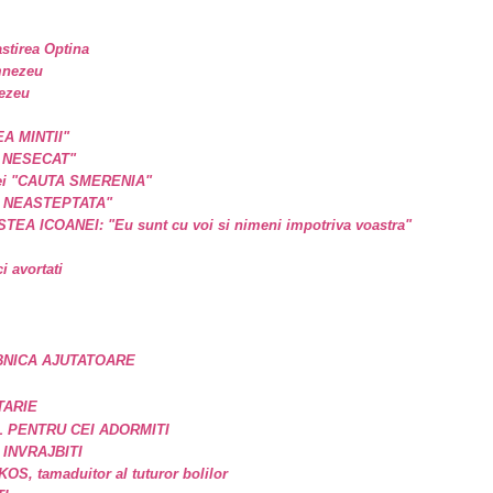
astirea Optina
mnezeu
nezeu
EA MINTII"
L NESECAT"
a ei "CAUTA SMERENIA"
E NEASTEPTATA"
A ICOANEI: "Eu sunt cu voi si nimeni impotriva voastra"
 avortati
BNICA AJUTATOARE
TARIE
 PENTRU CEI ADORMITI
 INVRAJBITI
, tamaduitor al tuturor bolilor