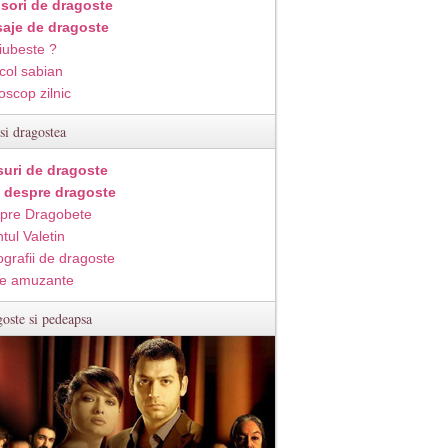
isori de dragoste
aje de dragoste
iubeste ?
col sabian
oscop zilnic
si dragostea
suri de dragoste
i despre dragoste
pre Dragobete
tul Valetin
ografii de dragoste
e amuzante
oste si pedeapsa