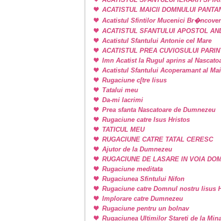
ACATISTUL MAICII DOMNULUI PANT
Acatistul Sfintilor Mucenici Br�ncove
ACATISTUL SFANTULUI APOSTOL AN
Acatistul Sfantului Antonie cel Mare
ACATISTUL PREA CUVIOSULUI PARIN
Imn Acatist la Rugul aprins al Nascat
Acatistul Sfantului Acoperamant al Ma
Rugaciune c[tre Iisus
Tatalui meu
Da-mi lacrimi
Prea sfanta Nascatoare de Dumnezeu
Rugaciune catre Isus Hristos
TATICUL MEU
RUGACIUNE CATRE TATAL CERESC
Ajutor de la Dumnezeu
RUGACIUNE DE LASARE IN VOIA DO
Rugaciune meditata
Rugaciunea Sfintului Nifon
Rugaciune catre Domnul nostru Iisus H
Implorare catre Dumnezeu
Rugaciune pentru un bolnav
Rugaciunea Ultimilor Stareti de la Min