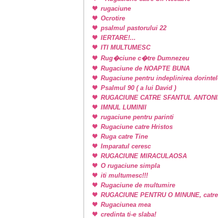
rugaciune
Ocrotire
psalmul pastorului 22
IERTARE!...
ITI MULTUMESC
Rug�ciune c�tre Dumnezeu
Rugaciune de NOAPTE BUNA
Rugaciune pentru indeplinirea dorintel
Psalmul 90 ( a lui David )
RUGACIUNE CATRE SFANTUL ANTONI
IMNUL LUMINII
rugaciune pentru parinti
Rugaciune catre Hristos
Ruga catre Tine
Imparatul ceresc
RUGACIUNE MIRACULAOSA
O rugaciune simpla
iti multumesc!!!
Rugaciune de multumire
RUGACIUNE PENTRU O MINUNE, catr
Rugaciunea mea
credinta ti-e slaba!