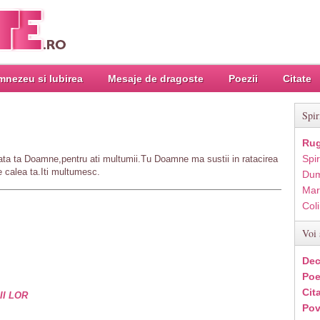
nezeu si Iubirea
Mesaje de dragoste
Poezii
Citate
Spir
Rug
Spir
fata ta Doamne,pentru ati multumii.Tu Doamne ma sustii in ratacirea
e calea ta.Iti multumesc.
Dum
Mar
Col
Voi 
Dec
Poe
Cit
II LOR
Pov