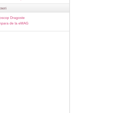
eneri
oscop Dragoste
para de la eMAG