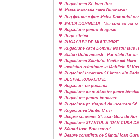
Rugaciunea Sf. Ioan Rus
Marea invocatie catre Dumnezeu
Rug�ciune c�tre Maica Domnului pen
MAICA DOMNULUI - "Eu sunt cu voi si 
Rugaciune pentru dragoste
Ruga zilnica
RUGACIUNI DE MULTUMIRE
Rugaciune catre Domnul Nostru Isus H
Sfaturi Duhovnicesti - Parintele Ilarion
Rugaciunea Sfantului Vasile cel Mare
Invataturi referitoare la Moliftele Sf.Va
Rugaciuni incercare Sf.Anton din Pad
DESPRE RUGACIUNE
Rugaciuni de pocainta
Rugaciune de multumire penru binefac
Rugaciune pentru impacare
Rugaciune pt. timpuri de incercare Sf
Rugaciunea Sfintei Cruci
Despre smerenie Sf. Ioan Gura de Aur
Rugaciune SFANTULUI IOAN GURA D
Sfantul Ioan Botezatorul
Despre constiinta de Sfantul Ioan Gura