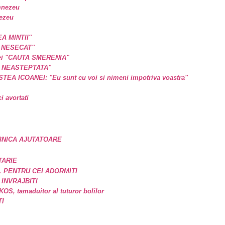
mnezeu
nezeu
EA MINTII"
L NESECAT"
a ei "CAUTA SMERENIA"
E NEASTEPTATA"
A ICOANEI: "Eu sunt cu voi si nimeni impotriva voastra"
 avortati
BNICA AJUTATOARE
TARIE
 PENTRU CEI ADORMITI
 INVRAJBITI
, tamaduitor al tuturor bolilor
TI