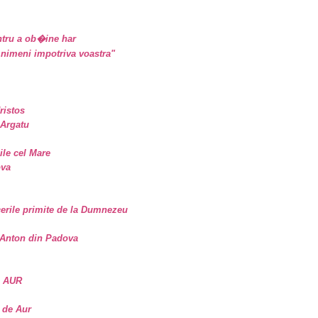
tru a ob�ine har
nimeni impotriva voastra"
ristos
 Argatu
sile cel Mare
ova
erile primite de la Dumnezeu
. Anton din Padova
E AUR
 de Aur