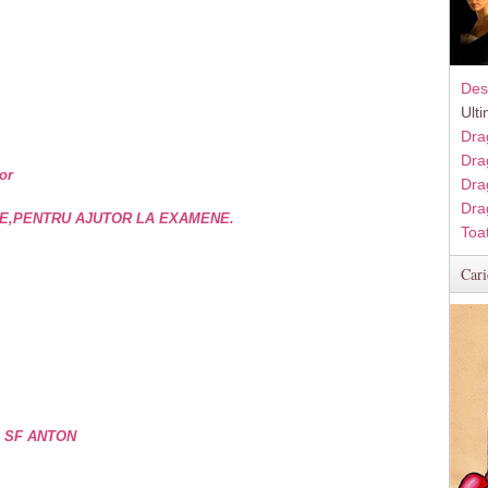
Des
Ult
Dra
Dra
or
Dra
Dra
E,PENTRU AJUTOR LA EXAMENE.
Toa
Cari
e SF ANTON