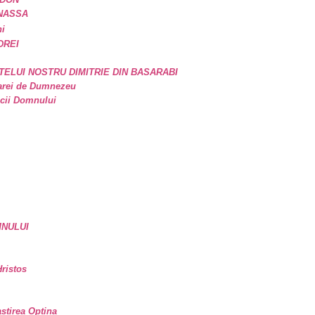
ANASSA
ni
DREI
TELUI NOSTRU DIMITRIE DIN BASARABI
oarei de Dumnezeu
icii Domnului
MNULUI
ristos
astirea Optina