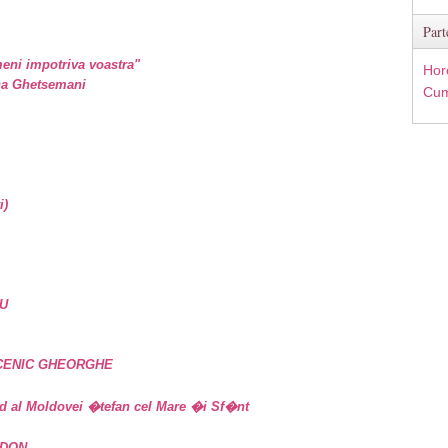
Part
eni impotriva voastra"
Hor
ina Ghetsemani
Cum
i)
U
UCENIC GHEORGHE
d al Moldovei �tefan cel Mare �i Sf�nt
IDON