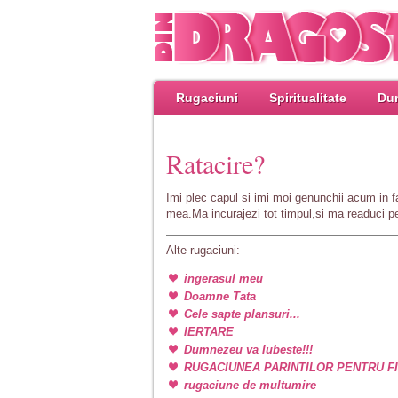
Rugaciuni
Spiritualitate
Dum
Ratacire?
Imi plec capul si imi moi genunchii acum in 
mea.Ma incurajezi tot timpul,si ma readuci p
Alte rugaciuni:
ingerasul meu
Doamne Tata
Cele sapte plansuri...
IERTARE
Dumnezeu va Iubeste!!!
RUGACIUNEA PARINTILOR PENTRU FI
rugaciune de multumire