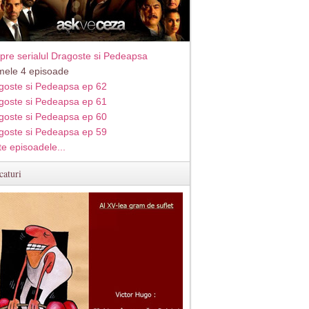
pre serialul Dragoste si Pedeapsa
imele 4 episoade
goste si Pedeapsa ep 62
goste si Pedeapsa ep 61
goste si Pedeapsa ep 60
goste si Pedeapsa ep 59
te episoadele...
caturi