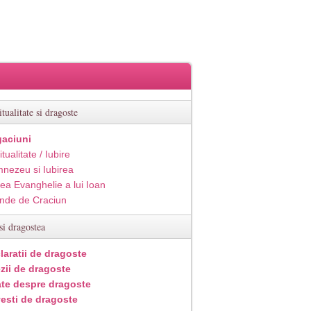
itualitate si dragoste
aciuni
itualitate / Iubire
nezeu si Iubirea
ea Evanghelie a lui Ioan
inde de Craciun
si dragostea
laratii de dragoste
zii de dragoste
ate despre dragoste
esti de dragoste