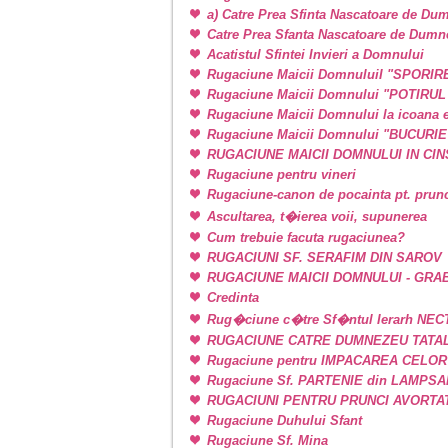
a) Catre Prea Sfinta Nascatoare de Du
Catre Prea Sfanta Nascatoare de Dum
Acatistul Sfintei Invieri a Domnului
Rugaciune Maicii DomnuluiI "SPORIR
Rugaciune Maicii Domnului "POTIRU
Rugaciune Maicii Domnului la icoan
Rugaciune Maicii Domnului "BUCURI
RUGACIUNE MAICII DOMNULUI IN CINSTE
Rugaciune pentru vineri
Rugaciune-canon de pocainta pt. prunci
Ascultarea, t�ierea voii, supunerea
Cum trebuie facuta rugaciunea?
RUGACIUNI SF. SERAFIM DIN SAROV
RUGACIUNE MAICII DOMNULUI - GRA
Credinta
Rug�ciune c�tre Sf�ntul Ierarh NEC
RUGACIUNE CATRE DUMNEZEU TATAL
Rugaciune pentru IMPACAREA CELOR
Rugaciune Sf. PARTENIE din LAMPSAKOS
RUGACIUNI PENTRU PRUNCI AVORTA
Rugaciune Duhului Sfant
Rugaciune Sf. Mina