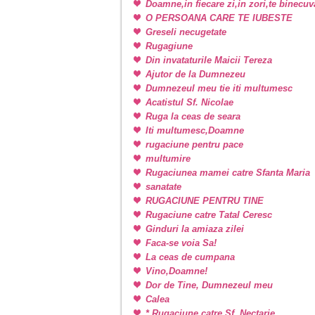
Doamne,in fiecare zi,in zori,te binecu
O PERSOANA CARE TE IUBESTE
Greseli necugetate
Rugagiune
Din invataturile Maicii Tereza
Ajutor de la Dumnezeu
Dumnezeul meu tie iti multumesc
Acatistul Sf. Nicolae
Ruga la ceas de seara
Iti multumesc,Doamne
rugaciune pentru pace
multumire
Rugaciunea mamei catre Sfanta Maria
sanatate
RUGACIUNE PENTRU TINE
Rugaciune catre Tatal Ceresc
Ginduri la amiaza zilei
Faca-se voia Sa!
La ceas de cumpana
Vino,Doamne!
Dor de Tine, Dumnezeul meu
Calea
* Rugaciune catre Sf. Nectarie