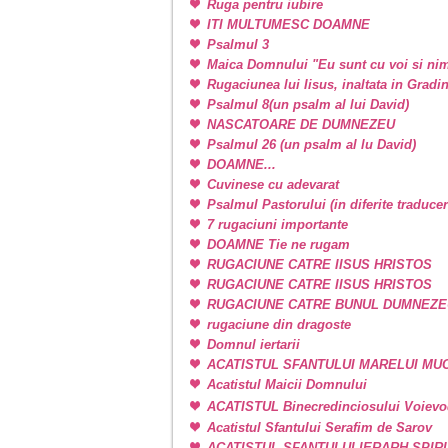
Ruga pentru iubire
ITI MULTUMESC DOAMNE
Psalmul 3
Maica Domnului "Eu sunt cu voi si nim
Rugaciunea lui Iisus, inaltata in Grad
Psalmul 8(un psalm al lui David)
NASCATOARE DE DUMNEZEU
Psalmul 26 (un psalm al lu David)
DOAMNE...
Cuvinese cu adevarat
Psalmul Pastorului (in diferite traducer
7 rugaciuni importante
DOAMNE Tie ne rugam
RUGACIUNE CATRE IISUS HRISTOS
RUGACIUNE CATRE IISUS HRISTOS
RUGACIUNE CATRE BUNUL DUMNEZE
rugaciune din dragoste
Domnul iertarii
ACATISTUL SFANTULUI MARELUI M
Acatistul Maicii Domnului
ACATISTUL Binecredinciosului Voievo
Acatistul Sfantului Serafim de Sarov
ACATISTUL SFANTULUI IERARH SPIR