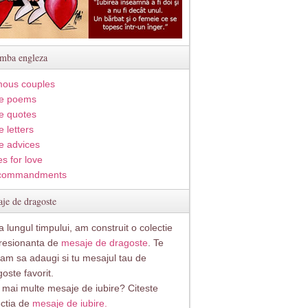
imba engleza
ous couples
e poems
e quotes
 letters
e advices
s for love
commandments
je de dragoste
 lungul timpului, am construit o colectie
resionanta de
mesaje de dragoste
. Te
itam sa adaugi si tu mesajul tau de
oste favorit.
i mai multe mesaje de iubire? Citeste
ectia de
mesaje de iubire.