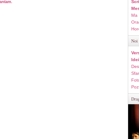
Scr
vantam.
Mes
Ma 
Ora
Hor
Noi 
Ver
Ide
Des
Sfan
Fot
Poz
Drag