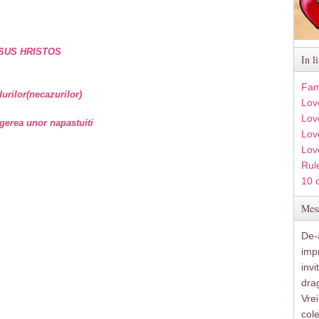
SUS HRISTOS
In l
Fam
rilor(necazurilor)
Lov
Lov
gerea unor napastuiti
Love
Lov
Rule
10 
Mesa
De-a
imp
inv
drag
Vre
col