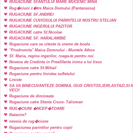
RUGACIUNE SFANTULUI MARE MUCENIC MINA
Rug�ciuni c�tre Maica Domului (Pantanassa)
RUGACIUNE SF.ANDREI
RUGACIUNE CUVIOSULUI PARINTELUI NOSTRU STELIAN
RUGACIUNE INGERULUI PAZITOR
RUGACIUNE catre Sf.Nicolae
RUGACIUNE SF. HARALAMBIE
Rugaciune care se citeste la vreme de boala
"Prodromita" Maica Domnului - Muntele Athos
Sf. Maria, regina ingerilor, roaga-te pentru noi
Novena de Credinta in PreaSfanta inima a lui Iisus
Rugaciune catre Sf.Mihail
Rugaciune pentru linistea sufletului
Liniste
SA VA BINECUVANTEZE DOMNUL ISUS CRISTOS,IERI,ASTAZI,SI-
VECI!
Rugaciune de dimineata
Rugaciune catre Sfanta Cruce- Talisman
RUG�CIUNI �NCEP�TOARE
Ratacire?
nevoia de rug�ciune
Rugaciunea parintilor pentru copii