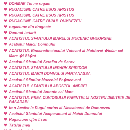
DOAMNE Tie ne rugam
RUGACIUNE CATRE IISUS HRISTOS
RUGACIUNE CATRE IISUS HRISTOS
RUGACIUNE CATRE BUNUL DUMNEZEU
rugaciune din dragoste
Domnul iertarii
ACATISTUL SFANTULUI MARELUI MUCENIC GHEORGHE
Acatistul Maicii Domnului
ACATISTUL Binecredinciosului Voievod al Moldovei �tefan cel
Mare �i Sf�nt
Acatistul Sfantului Serafim de Sarov
ACATISTUL SFANTULUI IERARH SPIRIDON
ACATISTUL MAICII DOMNULUI PANTANASSA
Acatistul Sfintilor Mucenici Br�ncoveni
ACATISTUL SFANTULUI APOSTOL ANDREI
Acatistul Sfantului Antonie cel Mare
ACATISTUL PREA CUVIOSULUI PARINTELUI NOSTRU DIMITRIE DI
BASARABI
Imn Acatist la Rugul aprins al Nascatoarei de Dumnezeu
Acatistul Sfantului Acoperamant al Maicii Domnului
Rugaciune c[tre Iisus
Tatalui meu