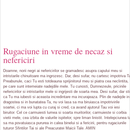
Rugaciune in vreme de necaz si
nefericiri
Doamne, norii negri ai nefericirilor se gramadesc asupra capului meu si
intristarile chinuitoare ma ingrozesc. Dar, desi sufar, nu cartesc impotriva T
Preabunule, caci Tu esti totdeauna sprijinitorul meu si piatra cea neclintita,
pe care sunt intemeiate nadejdile mele. Tu cunosti, Dumnezeule, pricinile
nefericirilor si intristarilor mele si ingrijesti de soarta mea. Desi sufar, dar st
ca Tu ma iubesti si aceasta incredintare ma incurajeaza. Plin de nadejde in
dragostea si in bunatatea Ta, nu voi lasa sa ma biruiasca impotrivirile
soartei, ci ma voi lupta cu curaj si cred, ca avand ajutorul Tau voi iesi
biruitor. Cel ce carmuiesti lumea si soarta muritorilor, carmuieste si corbia
vietii mele, cea izbita de valurile ispitelor, spre liman linistit. Intelepciunea t
sa ma povatuiasca pururea in calea binelui si a fericirii, pentru rugaciunile
tuturor Sfintilor Tai si ale Preacuratei Maicii Tale. AMIN