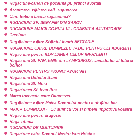
Rugaciune-canon de pocainta pt. prunci avortati
Ascultarea, t�ierea voii, supunerea
Cum trebuie facuta rugaciunea?
RUGACIUNI SF. SERAFIM DIN SAROV
RUGACIUNE MAICII DOMNULUI - GRABNICA AJUTATOARE
Credinta
Rug�ciune c�tre Sf�ntul Ierarh NECTARIE
RUGACIUNE CATRE DUMNEZEU TATAL PENTRU CEI ADORMITI
Rugaciune pentru IMPACAREA CELOR INVRAJBITI
Rugaciune Sf. PARTENIE din LAMPSAKOS, tamaduitor al tuturor
bolilor
RUGACIUNI PENTRU PRUNCI AVORTATI
Rugaciune Duhului Sfant
Rugaciune Sf. Mina
Rugaciunea Sf. Ioan Rus
Marea invocatie catre Dumnezeu
Rug�ciune c�tre Maica Domnului pentru a ob�ine har
MAICA DOMNULUI - "Eu sunt cu voi si nimeni impotriva voastra"
Rugaciune pentru dragoste
Ruga zilnica
RUGACIUNI DE MULTUMIRE
Rugaciune catre Domnul Nostru Isus Hristos