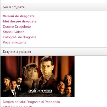
Noi si dragostea
Versuri de dragoste
Idei despre dragoste
Despre Dragobete
Sfantul Valetin
Fotografii de dragoste
Poze amuzante
Dragoste si pedeapsa
Despre serialul Dragoste si Pedeapsa
Ultimele 4 episoade