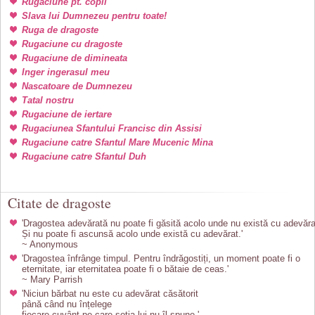
Rugaciune pt. copii
Slava lui Dumnezeu pentru toate!
Ruga de dragoste
Rugaciune cu dragoste
Rugaciune de dimineata
Inger ingerasul meu
Nascatoare de Dumnezeu
Tatal nostru
Rugaciune de iertare
Rugaciunea Sfantului Francisc din Assisi
Rugaciune catre Sfantul Mare Mucenic Mina
Rugaciune catre Sfantul Duh
Citate de dragoste
'Dragostea adevărată nu poate fi găsită acolo unde nu există cu adevăra
Și nu poate fi ascunsă acolo unde există cu adevărat.'
~ Anonymous
'Dragostea înfrânge timpul. Pentru îndrăgostiți, un moment poate fi o
eternitate, iar eternitatea poate fi o bătaie de ceas.'
~ Mary Parrish
'Niciun bărbat nu este cu adevărat căsătorit
până când nu înțelege
fiecare cuvânt pe care soția lui nu îl spune.'