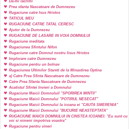
Da-mi lacrimi
Prea sfanta Nascatoare de Dumnezeu
Rugaciune catre Isus Hristos
TATICUL MEU
RUGACIUNE CATRE TATAL CERESC
Ajutor de la Dumnezeu
RUGACIUNE DE LASARE IN VOIA DOMNULUI
Rugaciune meditata
Rugaciunea Sfintului Nifon
Rugaciune catre Domnul nostru Iisus Hristos
Implorare catre Dumnezeu
Rugaciune pentru un bolnav
Rugaciunea Ultimilor Stareti de la Minastirea Optina
a) Catre Prea Sfinta Nascatoare de Dumnezeu
Catre Prea Sfanta Nascatoare de Dumnezeu
Acatistul Sfintei Invieri a Domnului
Rugaciune Maicii DomnuluiI "SPORIREA MINTII"
Rugaciune Maicii Domnului "POTIRUL NESECAT"
Rugaciune Maicii Domnului la icoana ei "CAUTA SMERENIA"
Rugaciune Maicii Domnului "BUCURIE NEASTEPTATA"
RUGACIUNE MAICII DOMNULUI IN CINSTEA ICOANEI: "Eu sunt cu
voi si nimeni impotriva voastra"
Rugaciune pentru vineri