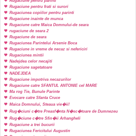
Rugaciune pentru parinti
Rugaciune pentru frati si surori
Rugaciunea copiilor pentru parinti
Rugaciune inainte de munca
Rugaciune catre Maica Domnului-de seara
rugaciune de seara 2
Rugaciune de seara
Rugaciunea Parintelui Arsenie Boca
Rugaciune in vreme de necaz si nefericiri
Rugaciunea mintii
Nadejdea celor necajiti
Rugaciune sagetatoare
NADEJDEA
Rugaciune impotriva necazurilor
Rugaciune catre SFANTUL ANTONIE cel MARE
Ma rog Tie, Bunule Parinte
Evocare catre Sfanta Cruce
Maica Domnului, Steaua vie�ii!
Rug�ciuni c�tre Preasf�nta N�sc�toare de Dumnezeu
Rug�ciune c�tre Sfin�ii Arhangheli
Rugaciune a trei bucurii
Rugaciunea Fericitului Augustin