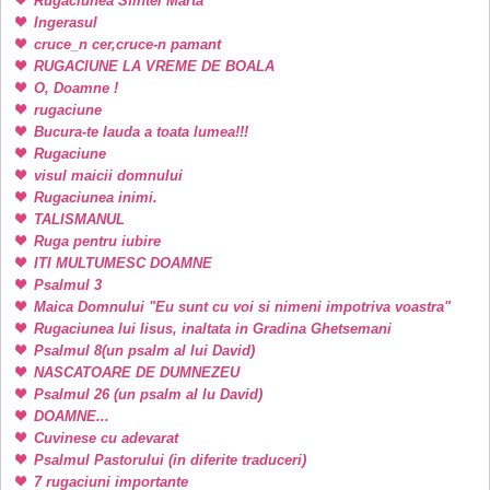
Rugaciunea Sfintei Marta
Ingerasul
cruce_n cer,cruce-n pamant
RUGACIUNE LA VREME DE BOALA
O, Doamne !
rugaciune
Bucura-te lauda a toata lumea!!!
Rugaciune
visul maicii domnului
Rugaciunea inimi.
TALISMANUL
Ruga pentru iubire
ITI MULTUMESC DOAMNE
Psalmul 3
Maica Domnului "Eu sunt cu voi si nimeni impotriva voastra"
Rugaciunea lui Iisus, inaltata in Gradina Ghetsemani
Psalmul 8(un psalm al lui David)
NASCATOARE DE DUMNEZEU
Psalmul 26 (un psalm al lu David)
DOAMNE...
Cuvinese cu adevarat
Psalmul Pastorului (in diferite traduceri)
7 rugaciuni importante