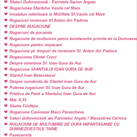
Sfaturi Duhovnicesti - Parintele Ilarion Argatu
Rugaciunea Sfantului Vasile cel Mare
Invataturi referitoare la Moliftele Sf.Vasile cel Mare
Rugaciuni incercare Sf.Anton din Padova
DESPRE RUGACIUNE
Rugaciuni de pocainta
Rugaciune de multumire penru binefacerile primite de la Dumneze
Rugaciune pentru impacare
Rugaciune pt. timpuri de incercare Sf. Anton din Padova
Rugaciunea Sfintei Cruci
Despre smerenie Sf. Ioan Gura de Aur
Rugaciune SFANTULUI IOAN GURA DE AUR
Sfantul Ioan Botezatorul
Despre constiinta de Sfantul Ioan Gura de Aur
Puterea rugaciunii Sf. Ioan Gura de Aur
Predica de Pasti a Sfantului Ioan Gura de Aur
Mat. 6,33
Sfanta Filofteia
Rugaciune Cuvioasei Maici Parascheva
Saturi duhovnicesti ale Parintelui Argatu / Manastirea Cernica
RUGACIUNI DE MULTUMIRE DE DUPA IMPARTASANIE CU
DUMNEZEIESTILE TAINE
Pavecernita