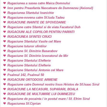
Rugaciunea a sasea catre Maica Domnului
Imn pentru Preasfanta Nascatoare de Dumnezeu (Axionul)
Rugaciunea Sfantului Ioanichie
Rugaciune-novena catre Sf.Iuda Tadeu
RUGACIUNE INAINTE DE SPOVEDANIE
Rugaciune catre Sfantul si de viata Facatorul Duh
RUGACIUNI ALE COPIILOR PENTRU PARINTI
RUGACIUNEA SFINTEI CRUCI
Rugaciune Sfantului Vasile cel Mare
Rugaciune tuturor sfintilor
Rugaciune Sf. Dimitrie Basarabov
Rugaciune Sf. Dimitrie Izvoratorul de Mir
Rugaciune Sfantului Elefterie
Rugaciune Sfantului Elefterie
Rugaciune Sfantului Antonie cel Mare
Psalmul 142, Psalmul 50
RUGACIUNI ORTODOXE ARMENE
Rugaciune catre Domnul nostru Iisus Hristos de Sf.Isaac Sirul
RUGACIUNE LA NECASURI, SUPARARI, BOALA
RUGACIUNE DE MULTUMIRE LUI DUMNEZEU
Rugaciune de pocainta / in postul mare / Sf. Efrim Sirul
Rugaciunea Sf.Ciprian