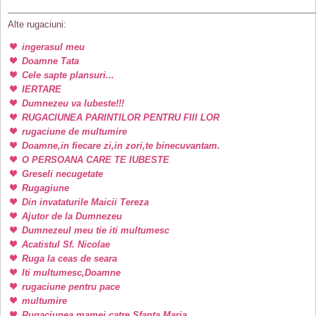
Alte rugaciuni:
ingerasul meu
Doamne Tata
Cele sapte plansuri...
IERTARE
Dumnezeu va Iubeste!!!
RUGACIUNEA PARINTILOR PENTRU FIII LOR
rugaciune de multumire
Doamne,in fiecare zi,in zori,te binecuvantam.
O PERSOANA CARE TE IUBESTE
Greseli necugetate
Rugagiune
Din invataturile Maicii Tereza
Ajutor de la Dumnezeu
Dumnezeul meu tie iti multumesc
Acatistul Sf. Nicolae
Ruga la ceas de seara
Iti multumesc,Doamne
rugaciune pentru pace
multumire
Rugaciunea mamei catre Sfanta Maria