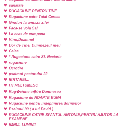
sanatate
RUGACIUNE PENTRU TINE
Rugaciune catre Tatal Ceresc
Ginduri la amiaza zilei
Faca-se voia Sa!
La ceas de cumpana
Vino,Doamne!
Dor de Tine, Dumnezeul meu
Calea
* Rugaciune catre Sf. Nectarie
rugaciune
Ocrotire
psalmul pastorului 22
IERTARE!...
ITI MULTUMESC
Rug�ciune c�tre Dumnezeu
Rugaciune de NOAPTE BUNA
Rugaciune pentru indeplinirea dorintelor
Psalmul 90 ( a lui David )
RUGACIUNE CATRE SFANTUL ANTONIE,PENTRU AJUTOR LA
EXAMENE.
IMNUL LUMINII