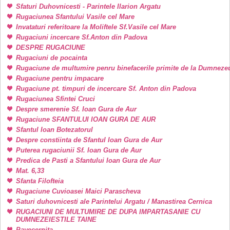
Sfaturi Duhovnicesti - Parintele Ilarion Argatu
Rugaciunea Sfantului Vasile cel Mare
Invataturi referitoare la Moliftele Sf.Vasile cel Mare
Rugaciuni incercare Sf.Anton din Padova
DESPRE RUGACIUNE
Rugaciuni de pocainta
Rugaciune de multumire penru binefacerile primite de la Dumneze
Rugaciune pentru impacare
Rugaciune pt. timpuri de incercare Sf. Anton din Padova
Rugaciunea Sfintei Cruci
Despre smerenie Sf. Ioan Gura de Aur
Rugaciune SFANTULUI IOAN GURA DE AUR
Sfantul Ioan Botezatorul
Despre constiinta de Sfantul Ioan Gura de Aur
Puterea rugaciunii Sf. Ioan Gura de Aur
Predica de Pasti a Sfantului Ioan Gura de Aur
Mat. 6,33
Sfanta Filofteia
Rugaciune Cuvioasei Maici Parascheva
Saturi duhovnicesti ale Parintelui Argatu / Manastirea Cernica
RUGACIUNI DE MULTUMIRE DE DUPA IMPARTASANIE CU
DUMNEZEIESTILE TAINE
Pavecernita