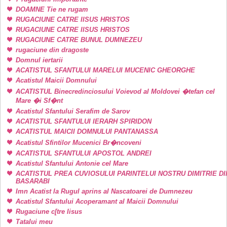
DOAMNE Tie ne rugam
RUGACIUNE CATRE IISUS HRISTOS
RUGACIUNE CATRE IISUS HRISTOS
RUGACIUNE CATRE BUNUL DUMNEZEU
rugaciune din dragoste
Domnul iertarii
ACATISTUL SFANTULUI MARELUI MUCENIC GHEORGHE
Acatistul Maicii Domnului
ACATISTUL Binecredinciosului Voievod al Moldovei �tefan cel
Mare �i Sf�nt
Acatistul Sfantului Serafim de Sarov
ACATISTUL SFANTULUI IERARH SPIRIDON
ACATISTUL MAICII DOMNULUI PANTANASSA
Acatistul Sfintilor Mucenici Br�ncoveni
ACATISTUL SFANTULUI APOSTOL ANDREI
Acatistul Sfantului Antonie cel Mare
ACATISTUL PREA CUVIOSULUI PARINTELUI NOSTRU DIMITRIE DI
BASARABI
Imn Acatist la Rugul aprins al Nascatoarei de Dumnezeu
Acatistul Sfantului Acoperamant al Maicii Domnului
Rugaciune c[tre Iisus
Tatalui meu