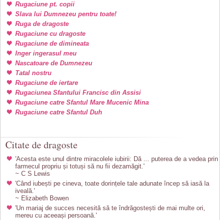
Rugaciune pt. copii
Slava lui Dumnezeu pentru toate!
Ruga de dragoste
Rugaciune cu dragoste
Rugaciune de dimineata
Inger ingerasul meu
Nascatoare de Dumnezeu
Tatal nostru
Rugaciune de iertare
Rugaciunea Sfantului Francisc din Assisi
Rugaciune catre Sfantul Mare Mucenic Mina
Rugaciune catre Sfantul Duh
Citate de dragoste
'Acesta este unul dintre miracolele iubirii: Dă ... puterea de a vedea prin
farmecul propriu și totuși să nu fii dezamăgit.'
~ C S Lewis
'Când iubești pe cineva, toate dorințele tale adunate încep să iasă la
iveală.'
~ Elizabeth Bowen
'Un mariaj de succes necesită să te îndrăgostești de mai multe ori,
mereu cu aceeași persoană.'