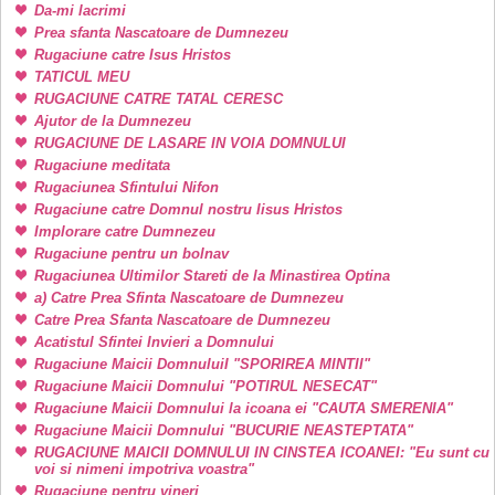
Da-mi lacrimi
Prea sfanta Nascatoare de Dumnezeu
Rugaciune catre Isus Hristos
TATICUL MEU
RUGACIUNE CATRE TATAL CERESC
Ajutor de la Dumnezeu
RUGACIUNE DE LASARE IN VOIA DOMNULUI
Rugaciune meditata
Rugaciunea Sfintului Nifon
Rugaciune catre Domnul nostru Iisus Hristos
Implorare catre Dumnezeu
Rugaciune pentru un bolnav
Rugaciunea Ultimilor Stareti de la Minastirea Optina
a) Catre Prea Sfinta Nascatoare de Dumnezeu
Catre Prea Sfanta Nascatoare de Dumnezeu
Acatistul Sfintei Invieri a Domnului
Rugaciune Maicii DomnuluiI "SPORIREA MINTII"
Rugaciune Maicii Domnului "POTIRUL NESECAT"
Rugaciune Maicii Domnului la icoana ei "CAUTA SMERENIA"
Rugaciune Maicii Domnului "BUCURIE NEASTEPTATA"
RUGACIUNE MAICII DOMNULUI IN CINSTEA ICOANEI: "Eu sunt cu
voi si nimeni impotriva voastra"
Rugaciune pentru vineri