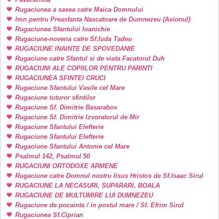
Rugaciunea a sasea catre Maica Domnului
Imn pentru Preasfanta Nascatoare de Dumnezeu (Axionul)
Rugaciunea Sfantului Ioanichie
Rugaciune-novena catre Sf.Iuda Tadeu
RUGACIUNE INAINTE DE SPOVEDANIE
Rugaciune catre Sfantul si de viata Facatorul Duh
RUGACIUNI ALE COPIILOR PENTRU PARINTI
RUGACIUNEA SFINTEI CRUCI
Rugaciune Sfantului Vasile cel Mare
Rugaciune tuturor sfintilor
Rugaciune Sf. Dimitrie Basarabov
Rugaciune Sf. Dimitrie Izvoratorul de Mir
Rugaciune Sfantului Elefterie
Rugaciune Sfantului Elefterie
Rugaciune Sfantului Antonie cel Mare
Psalmul 142, Psalmul 50
RUGACIUNI ORTODOXE ARMENE
Rugaciune catre Domnul nostru Iisus Hristos de Sf.Isaac Sirul
RUGACIUNE LA NECASURI, SUPARARI, BOALA
RUGACIUNE DE MULTUMIRE LUI DUMNEZEU
Rugaciune de pocainta / in postul mare / Sf. Efrim Sirul
Rugaciunea Sf.Ciprian