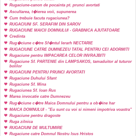
Rugaciune-canon de pocainta pt. prunci avortati
Ascultarea, t�ierea voii, supunerea
Cum trebuie facuta rugaciunea?
RUGACIUNI SF. SERAFIM DIN SAROV
RUGACIUNE MAICII DOMNULUI - GRABNICA AJUTATOARE
Credinta
Rug�ciune c�tre Sf�ntul Ierarh NECTARIE
RUGACIUNE CATRE DUMNEZEU TATAL PENTRU CEI ADORMITI
Rugaciune pentru IMPACAREA CELOR INVRAJBITI
Rugaciune Sf. PARTENIE din LAMPSAKOS, tamaduitor al tuturor
bolilor
RUGACIUNI PENTRU PRUNCI AVORTATI
Rugaciune Duhului Sfant
Rugaciune Sf. Mina
Rugaciunea Sf. Ioan Rus
Marea invocatie catre Dumnezeu
Rug�ciune c�tre Maica Domnului pentru a ob�ine har
MAICA DOMNULUI - "Eu sunt cu voi si nimeni impotriva voastra"
Rugaciune pentru dragoste
Ruga zilnica
RUGACIUNI DE MULTUMIRE
Rugaciune catre Domnul Nostru Isus Hristos