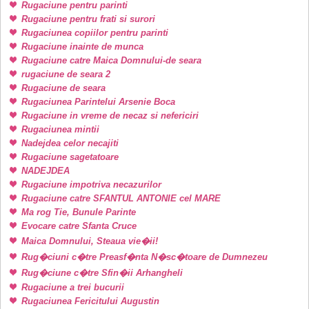
Rugaciune pentru parinti
Rugaciune pentru frati si surori
Rugaciunea copiilor pentru parinti
Rugaciune inainte de munca
Rugaciune catre Maica Domnului-de seara
rugaciune de seara 2
Rugaciune de seara
Rugaciunea Parintelui Arsenie Boca
Rugaciune in vreme de necaz si nefericiri
Rugaciunea mintii
Nadejdea celor necajiti
Rugaciune sagetatoare
NADEJDEA
Rugaciune impotriva necazurilor
Rugaciune catre SFANTUL ANTONIE cel MARE
Ma rog Tie, Bunule Parinte
Evocare catre Sfanta Cruce
Maica Domnului, Steaua vie�ii!
Rug�ciuni c�tre Preasf�nta N�sc�toare de Dumnezeu
Rug�ciune c�tre Sfin�ii Arhangheli
Rugaciune a trei bucurii
Rugaciunea Fericitului Augustin