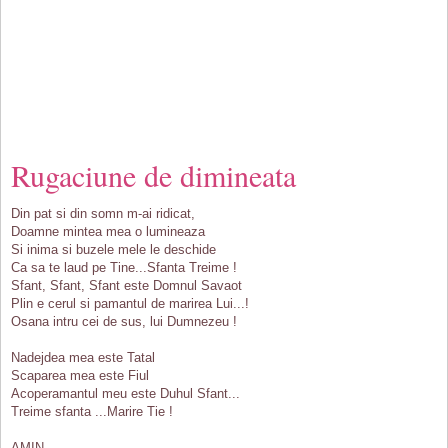
Rugaciune de dimineata
Din pat si din somn m-ai ridicat,
Doamne mintea mea o lumineaza
Si inima si buzele mele le deschide
Ca sa te laud pe Tine...Sfanta Treime !
Sfant, Sfant, Sfant este Domnul Savaot
Plin e cerul si pamantul de marirea Lui...!
Osana intru cei de sus, lui Dumnezeu !
Nadejdea mea este Tatal
Scaparea mea este Fiul
Acoperamantul meu este Duhul Sfant...
Treime sfanta ...Marire Tie !
AMIN