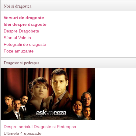
Noi si dragostea
Versuri de dragoste
Idei despre dragoste
Despre Dragobete
Sfantul Valetin
Fotografii de dragoste
Poze amuzante
Dragoste si pedeapsa
Despre serialul Dragoste si Pedeapsa
Ultimele 4 episoade