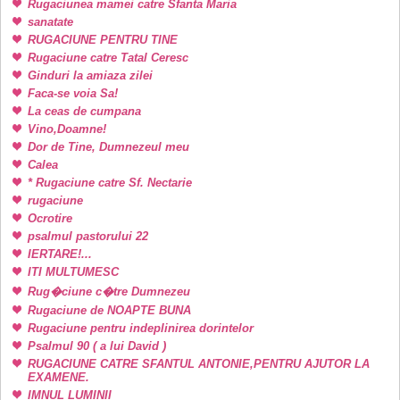
Rugaciunea mamei catre Sfanta Maria
sanatate
RUGACIUNE PENTRU TINE
Rugaciune catre Tatal Ceresc
Ginduri la amiaza zilei
Faca-se voia Sa!
La ceas de cumpana
Vino,Doamne!
Dor de Tine, Dumnezeul meu
Calea
* Rugaciune catre Sf. Nectarie
rugaciune
Ocrotire
psalmul pastorului 22
IERTARE!...
ITI MULTUMESC
Rug�ciune c�tre Dumnezeu
Rugaciune de NOAPTE BUNA
Rugaciune pentru indeplinirea dorintelor
Psalmul 90 ( a lui David )
RUGACIUNE CATRE SFANTUL ANTONIE,PENTRU AJUTOR LA
EXAMENE.
IMNUL LUMINII