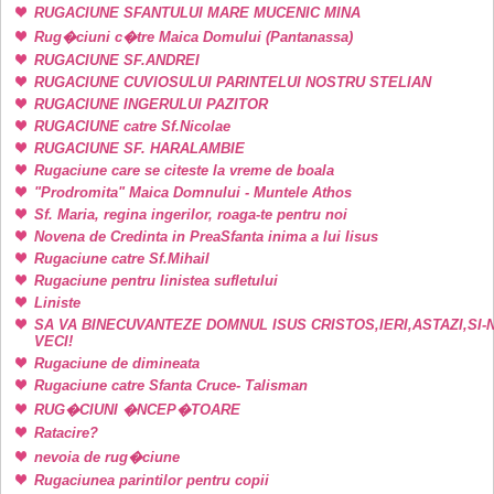
RUGACIUNE SFANTULUI MARE MUCENIC MINA
Rug�ciuni c�tre Maica Domului (Pantanassa)
RUGACIUNE SF.ANDREI
RUGACIUNE CUVIOSULUI PARINTELUI NOSTRU STELIAN
RUGACIUNE INGERULUI PAZITOR
RUGACIUNE catre Sf.Nicolae
RUGACIUNE SF. HARALAMBIE
Rugaciune care se citeste la vreme de boala
"Prodromita" Maica Domnului - Muntele Athos
Sf. Maria, regina ingerilor, roaga-te pentru noi
Novena de Credinta in PreaSfanta inima a lui Iisus
Rugaciune catre Sf.Mihail
Rugaciune pentru linistea sufletului
Liniste
SA VA BINECUVANTEZE DOMNUL ISUS CRISTOS,IERI,ASTAZI,SI-
VECI!
Rugaciune de dimineata
Rugaciune catre Sfanta Cruce- Talisman
RUG�CIUNI �NCEP�TOARE
Ratacire?
nevoia de rug�ciune
Rugaciunea parintilor pentru copii