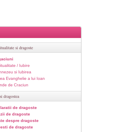
itualitate si dragoste
aciuni
itualitate / Iubire
nezeu si Iubirea
ea Evanghelie a lui Ioan
inde de Craciun
si dragostea
laratii de dragoste
zii de dragoste
ate despre dragoste
esti de dragoste