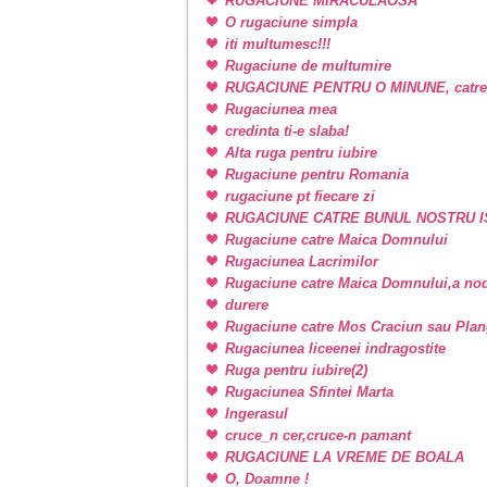
RUGACIUNE MIRACULAOSA
O rugaciune simpla
iti multumesc!!!
Rugaciune de multumire
RUGACIUNE PENTRU O MINUNE, catr
Rugaciunea mea
credinta ti-e slaba!
Alta ruga pentru iubire
Rugaciune pentru Romania
rugaciune pt fiecare zi
RUGACIUNE CATRE BUNUL NOSTRU I
Rugaciune catre Maica Domnului
Rugaciunea Lacrimilor
Rugaciune catre Maica Domnului,a nodu
durere
Rugaciune catre Mos Craciun sau Plan
Rugaciunea liceenei indragostite
Ruga pentru iubire(2)
Rugaciunea Sfintei Marta
Ingerasul
cruce_n cer,cruce-n pamant
RUGACIUNE LA VREME DE BOALA
O, Doamne !