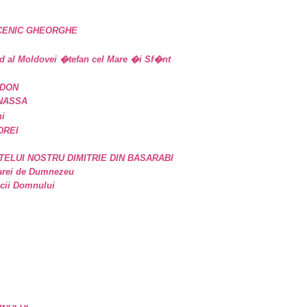
UCENIC GHEORGHE
d al Moldovei �tefan cel Mare �i Sf�nt
IDON
ANASSA
ni
DREI
TELUI NOSTRU DIMITRIE DIN BASARABI
oarei de Dumnezeu
icii Domnului