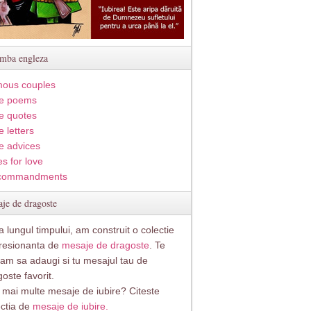
imba engleza
ous couples
e poems
e quotes
 letters
e advices
s for love
commandments
je de dragoste
 lungul timpului, am construit o colectie
resionanta de
mesaje de dragoste
. Te
itam sa adaugi si tu mesajul tau de
oste favorit.
i mai multe mesaje de iubire? Citeste
ectia de
mesaje de iubire.