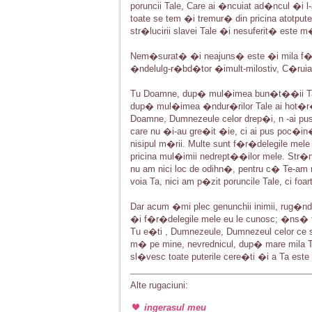
poruncii Tale, Care ai �ncuiat ad�ncul �i l
toate se tem �i tremur� din pricina atotput
str�lucirii slavei Tale �i nesuferit� este 
Nem�surat� �i neajuns� este �i mila f�g
�ndelulg-r�bd�tor �imult-milostiv, C�ruia
Tu Doamne, dup� mul�imea bun�t��ii Tale
dup� mul�imea �ndur�rilor Tale ai hot�
Doamne, Dumnezeule celor drep�i, n -ai pu
care nu �i-au gre�it �ie, ci ai pus poc�
nisipul m�rii. Multe sunt f�r�delegile mele
pricina mul�imii nedrept��ilor mele. Str�
nu am nici loc de odihn�, pentru c� Te-a
voia Ta, nici am p�zit poruncile Tale, ci f
Dar acum �mi plec genunchii inimii, rug
�i f�r�delegile mele eu le cunosc; �ns� 
Tu e�ti , Dumnezeule, Dumnezeul celor ce
m� pe mine, nevrednicul, dup� mare mila Ta
sl�vesc toate puterile cere�ti �i a Ta este 
Alte rugaciuni:
ingerasul meu