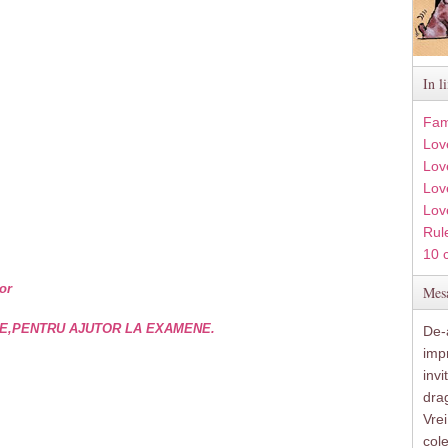
In l
Fam
Lov
Lov
Love
Lov
Rule
10 
or
Mesa
E,PENTRU AJUTOR LA EXAMENE.
De-a
imp
inv
drag
Vre
col