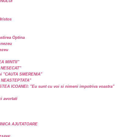
MNULUI
ristos
astirea Optina
mnezeu
nezeu
EA MINTII"
L NESECAT"
a ei "CAUTA SMERENIA"
E NEASTEPTATA"
A ICOANEI: "Eu sunt cu voi si nimeni impotriva voastra"
 avortati
BNICA AJUTATOARE
TARIE