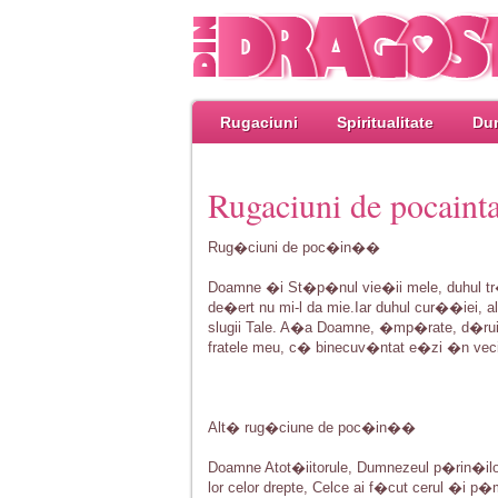
Rugaciuni
Spiritualitate
Dum
Rugaciuni de pocaint
Rug�ciuni de poc�in��
Doamne �i St�p�nul vie�ii mele, duhul tr�nd
de�ert nu mi-l da mie.Iar duhul cur��iei, a
slugii Tale. A�a Doamne, �mp�rate, d�ru
fratele meu, c� binecuv�ntat e�zi �n vecii
Alt� rug�ciune de poc�in��
Doamne Atot�iitorule, Dumnezeul p�rin�ilor n
lor celor drepte, Celce ai f�cut cerul �i p