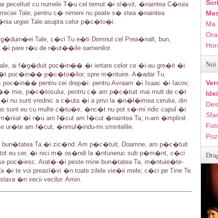
Scr
-ai pecetluit cu numele T�u cel temut �i sl�vit, �naintea C�ruia
erniciei Tale; pentru c� nimeni nu poate s� stea �naintea
Mes
m�nia urgiei Tale asupra celor p�c�to�i.
Ma 
Ora
�duin�ei Tale, c�ci Tu e�ti Domnul cel Prea�nalt, bun,
Hor
 �i pare r�u de r�ut��ile oamenilor.
Noi 
, ai f�g�duit poc�in�� �i iertare celor ce �i-au gre�it �i
r�t poc�in�� p�c�to�ilor, spre m�ntuire. A�adar Tu,
Ver
s poc�in�� pentru cei drep�i: pentru Avraam �i Isaac �i Iacov,
in�� mie, p�c�tosului, pentru c� am p�c�tuit mai mult de c�t
Ide
 �i nu sunt vrednic a c�uta �i a privi la �n�l�imea cerului, din
Des
ns sunt eu cu multe c�tu�e, �nc�t nu pot s�-mi ridic capul �i
Sfan
m m�niat �i r�u am f�cut am f�cut �naintea Ta; n-am �mplinit
Fot
oarte ur�te am f�cut, �nmul�indu-mi smintelile.
Poz
�nd bun�tatea Ta �i zic�nd: Am p�c�tuit, Doamne, am p�c�tuit
tot eu cer, �i nici m� os�ndi la �ntuneruc sub p�m�nt, c�ci
Drag
 se poc�iesc. Arat�-�i peste mine bun�tatea Ta, m�ntuie�te-
 �i te voi preasl�vi �n toate zilele vie�ii mele; c�ci pe Tine Te
slava �n vecii vecilor. Amin.