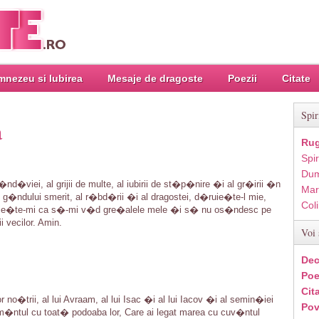
nezeu si Iubirea
Mesaje de dragoste
Poezii
Citate
Spir
a
Rug
Spir
Dum
�viei, al grijii de multe, al iubirii de st�p�nire �i al gr�irii �n
Mar
l g�ndului smerit, al r�bd�rii �i al dragostei, d�ruie�te-l mie,
Col
ie�te-mi ca s�-mi v�d gre�alele mele �i s� nu os�ndesc pe
 vecilor. Amin.
Voi 
Dec
Poe
Cit
o�trii, al lui Avraam, al lui Isac �i al lui Iacov �i al semin�iei
Pov
�m�ntul cu toat� podoaba lor, Care ai legat marea cu cuv�ntul