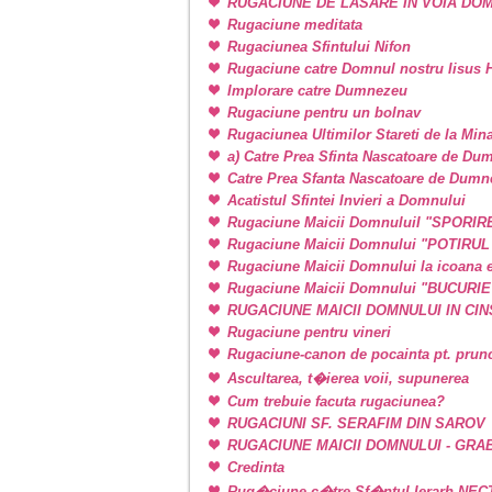
RUGACIUNE DE LASARE IN VOIA DO
Rugaciune meditata
Rugaciunea Sfintului Nifon
Rugaciune catre Domnul nostru Iisus H
Implorare catre Dumnezeu
Rugaciune pentru un bolnav
Rugaciunea Ultimilor Stareti de la Min
a) Catre Prea Sfinta Nascatoare de Du
Catre Prea Sfanta Nascatoare de Dum
Acatistul Sfintei Invieri a Domnului
Rugaciune Maicii DomnuluiI "SPORIR
Rugaciune Maicii Domnului "POTIRU
Rugaciune Maicii Domnului la icoan
Rugaciune Maicii Domnului "BUCURI
RUGACIUNE MAICII DOMNULUI IN CINSTE
Rugaciune pentru vineri
Rugaciune-canon de pocainta pt. prunci
Ascultarea, t�ierea voii, supunerea
Cum trebuie facuta rugaciunea?
RUGACIUNI SF. SERAFIM DIN SAROV
RUGACIUNE MAICII DOMNULUI - GRA
Credinta
Rug�ciune c�tre Sf�ntul Ierarh NEC