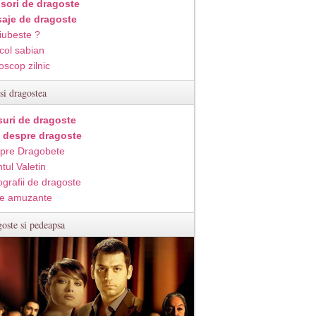
isori de dragoste
aje de dragoste
iubeste ?
col sabian
oscop zilnic
si dragostea
suri de dragoste
i despre dragoste
pre Dragobete
tul Valetin
ografii de dragoste
e amuzante
oste si pedeapsa