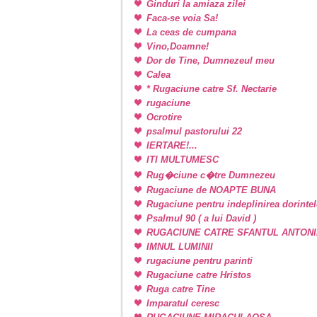
Ginduri la amiaza zilei
Faca-se voia Sa!
La ceas de cumpana
Vino,Doamne!
Dor de Tine, Dumnezeul meu
Calea
* Rugaciune catre Sf. Nectarie
rugaciune
Ocrotire
psalmul pastorului 22
IERTARE!...
ITI MULTUMESC
Rug�ciune c�tre Dumnezeu
Rugaciune de NOAPTE BUNA
Rugaciune pentru indeplinirea dorintel
Psalmul 90 ( a lui David )
RUGACIUNE CATRE SFANTUL ANTONI
IMNUL LUMINII
rugaciune pentru parinti
Rugaciune catre Hristos
Ruga catre Tine
Imparatul ceresc