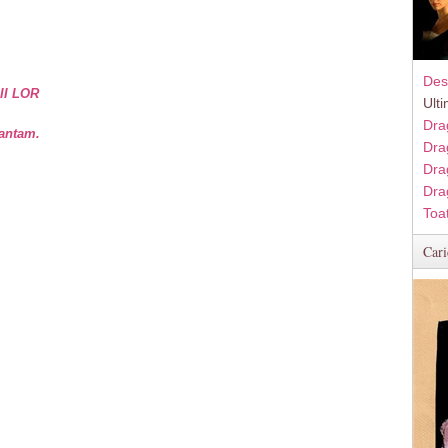
Des
II LOR
Ult
Dra
vantam.
Dra
Dra
Dra
Toa
Cari