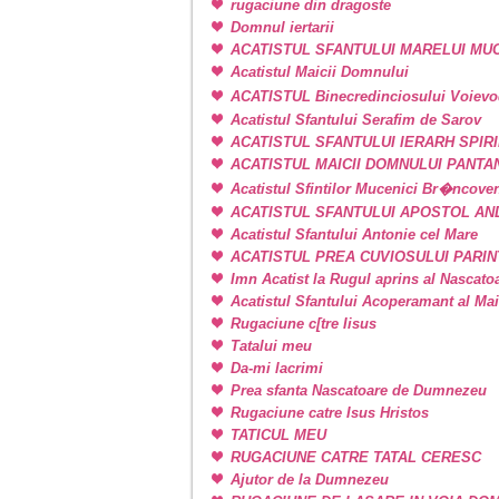
rugaciune din dragoste
Domnul iertarii
ACATISTUL SFANTULUI MARELUI M
Acatistul Maicii Domnului
ACATISTUL Binecredinciosului Voievo
Acatistul Sfantului Serafim de Sarov
ACATISTUL SFANTULUI IERARH SPIR
ACATISTUL MAICII DOMNULUI PANT
Acatistul Sfintilor Mucenici Br�ncove
ACATISTUL SFANTULUI APOSTOL AN
Acatistul Sfantului Antonie cel Mare
ACATISTUL PREA CUVIOSULUI PARIN
Imn Acatist la Rugul aprins al Nascat
Acatistul Sfantului Acoperamant al Ma
Rugaciune c[tre Iisus
Tatalui meu
Da-mi lacrimi
Prea sfanta Nascatoare de Dumnezeu
Rugaciune catre Isus Hristos
TATICUL MEU
RUGACIUNE CATRE TATAL CERESC
Ajutor de la Dumnezeu