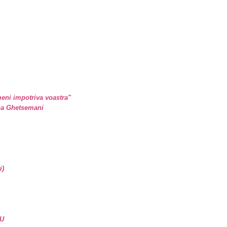
eni impotriva voastra"
ina Ghetsemani
i)
U