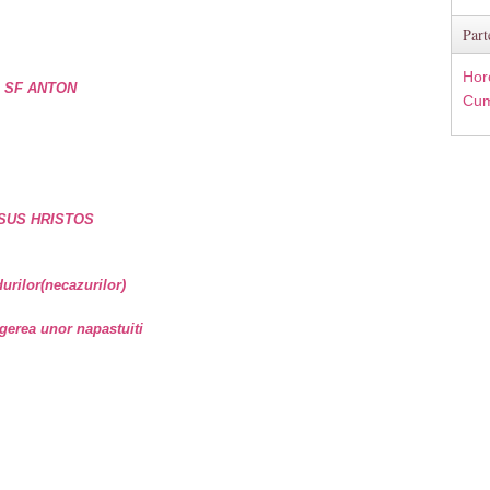
Part
Hor
e SF ANTON
Cum
SUS HRISTOS
rilor(necazurilor)
gerea unor napastuiti