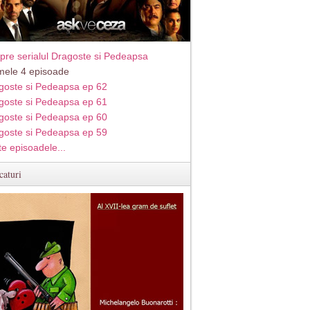
pre serialul Dragoste si Pedeapsa
imele 4 episoade
goste si Pedeapsa ep 62
goste si Pedeapsa ep 61
goste si Pedeapsa ep 60
goste si Pedeapsa ep 59
te episoadele...
caturi