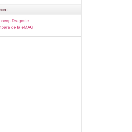
eneri
oscop Dragoste
para de la eMAG