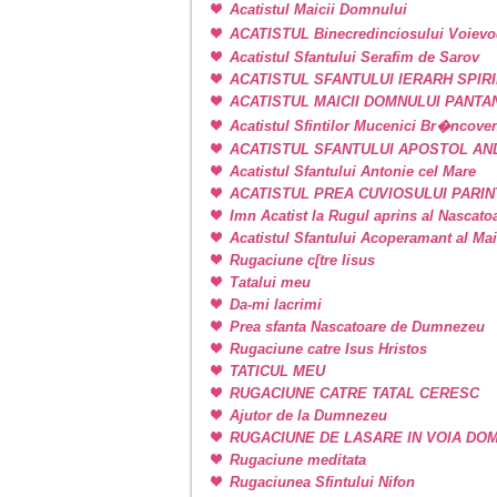
Acatistul Maicii Domnului
ACATISTUL Binecredinciosului Voievo
Acatistul Sfantului Serafim de Sarov
ACATISTUL SFANTULUI IERARH SPIR
ACATISTUL MAICII DOMNULUI PANT
Acatistul Sfintilor Mucenici Br�ncove
ACATISTUL SFANTULUI APOSTOL AN
Acatistul Sfantului Antonie cel Mare
ACATISTUL PREA CUVIOSULUI PARIN
Imn Acatist la Rugul aprins al Nascat
Acatistul Sfantului Acoperamant al Ma
Rugaciune c[tre Iisus
Tatalui meu
Da-mi lacrimi
Prea sfanta Nascatoare de Dumnezeu
Rugaciune catre Isus Hristos
TATICUL MEU
RUGACIUNE CATRE TATAL CERESC
Ajutor de la Dumnezeu
RUGACIUNE DE LASARE IN VOIA DO
Rugaciune meditata
Rugaciunea Sfintului Nifon