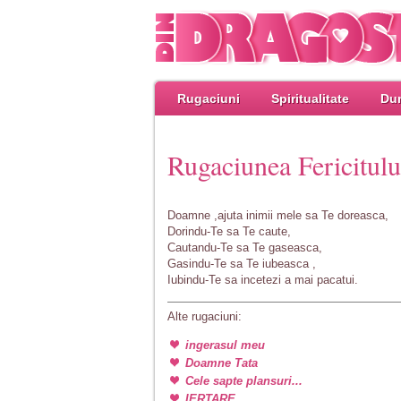
Rugaciuni
Spiritualitate
Dum
Rugaciunea Fericitul
Doamne ,ajuta inimii mele sa Te doreasca,
Dorindu-Te sa Te caute,
Cautandu-Te sa Te gaseasca,
Gasindu-Te sa Te iubeasca ,
Iubindu-Te sa incetezi a mai pacatui.
Alte rugaciuni:
ingerasul meu
Doamne Tata
Cele sapte plansuri...
IERTARE