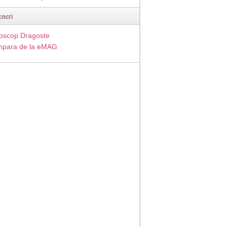
eneri
oscop Dragoste
para de la eMAG