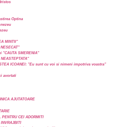
ristos
astirea Optina
mnezeu
nezeu
EA MINTII"
L NESECAT"
a ei "CAUTA SMERENIA"
E NEASTEPTATA"
A ICOANEI: "Eu sunt cu voi si nimeni impotriva voastra"
 avortati
BNICA AJUTATOARE
TARIE
 PENTRU CEI ADORMITI
 INVRAJBITI