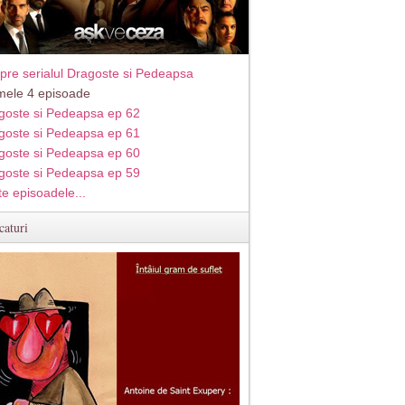
pre serialul Dragoste si Pedeapsa
imele 4 episoade
goste si Pedeapsa ep 62
goste si Pedeapsa ep 61
goste si Pedeapsa ep 60
goste si Pedeapsa ep 59
te episoadele...
caturi