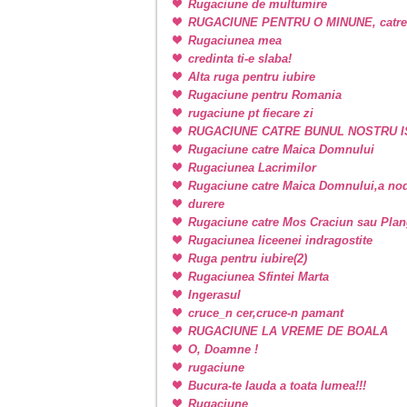
Rugaciune de multumire
RUGACIUNE PENTRU O MINUNE, catr
Rugaciunea mea
credinta ti-e slaba!
Alta ruga pentru iubire
Rugaciune pentru Romania
rugaciune pt fiecare zi
RUGACIUNE CATRE BUNUL NOSTRU I
Rugaciune catre Maica Domnului
Rugaciunea Lacrimilor
Rugaciune catre Maica Domnului,a nodu
durere
Rugaciune catre Mos Craciun sau Plan
Rugaciunea liceenei indragostite
Ruga pentru iubire(2)
Rugaciunea Sfintei Marta
Ingerasul
cruce_n cer,cruce-n pamant
RUGACIUNE LA VREME DE BOALA
O, Doamne !
rugaciune
Bucura-te lauda a toata lumea!!!
Rugaciune