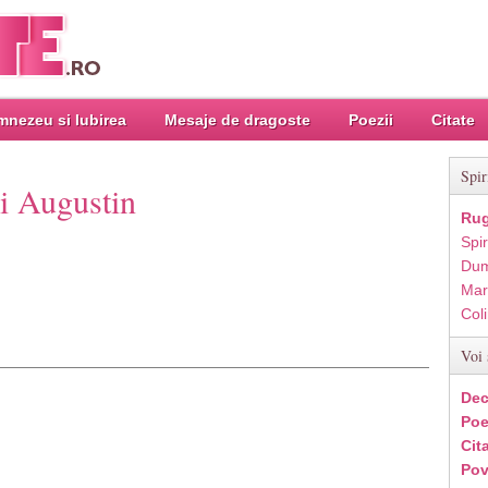
nezeu si Iubirea
Mesaje de dragoste
Poezii
Citate
Spir
ui Augustin
Rug
Spir
Dum
Mar
Col
Voi 
Dec
Poe
Cit
Pov