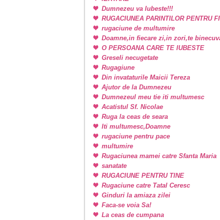
Dumnezeu va Iubeste!!!
RUGACIUNEA PARINTILOR PENTRU FI
rugaciune de multumire
Doamne,in fiecare zi,in zori,te binecu
O PERSOANA CARE TE IUBESTE
Greseli necugetate
Rugagiune
Din invataturile Maicii Tereza
Ajutor de la Dumnezeu
Dumnezeul meu tie iti multumesc
Acatistul Sf. Nicolae
Ruga la ceas de seara
Iti multumesc,Doamne
rugaciune pentru pace
multumire
Rugaciunea mamei catre Sfanta Maria
sanatate
RUGACIUNE PENTRU TINE
Rugaciune catre Tatal Ceresc
Ginduri la amiaza zilei
Faca-se voia Sa!
La ceas de cumpana