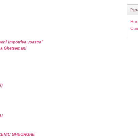
Part
Hor
Cum
eni impotriva voastra"
ina Ghetsemani
i)
U
UCENIC GHEORGHE