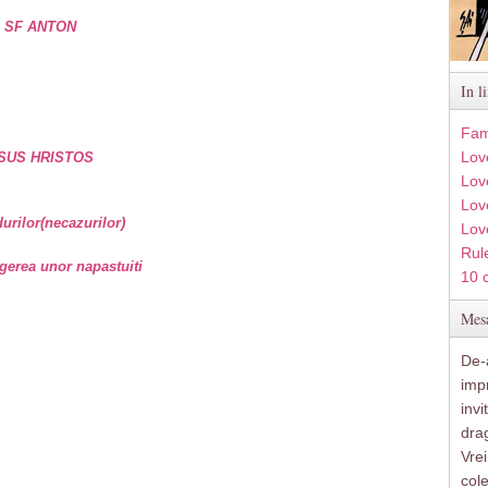
e SF ANTON
In l
Fam
Lov
SUS HRISTOS
Lov
Love
rilor(necazurilor)
Lov
Rule
gerea unor napastuiti
10 
Mesa
De-a
imp
inv
drag
Vre
col