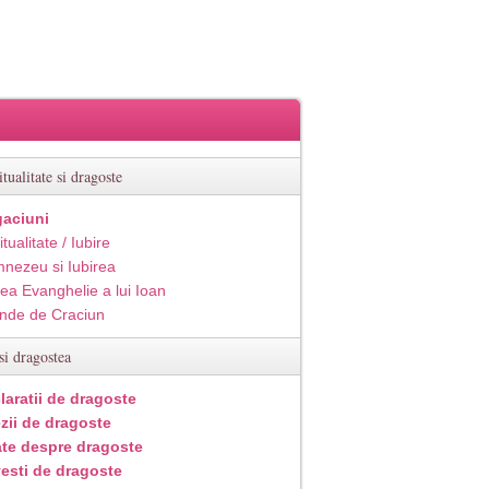
itualitate si dragoste
aciuni
itualitate / Iubire
nezeu si Iubirea
ea Evanghelie a lui Ioan
inde de Craciun
si dragostea
laratii de dragoste
zii de dragoste
ate despre dragoste
esti de dragoste