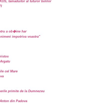
, tamaduitor al tuturor bolilor
TI
tru a ob�ine har
nimeni impotriva voastra"
ristos
 Argatu
sile cel Mare
ova
erile primite de la Dumnezeu
. Anton din Padova