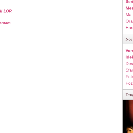
Scr
Mes
II LOR
Ma 
Ora
vantam.
Hor
Noi 
Ver
Ide
Des
Sfan
Fot
Poz
Drag