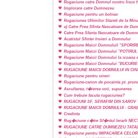
Rugaciune catre Domnul nostru Iisus H
Implorare catre Dumnezeu
Rugaciune pentru un bolnav
Rugaciunea Ultimilor Stareti de la Min
a) Catre Prea Sfinta Nascatoare de Du
Catre Prea Sfanta Nascatoare de Dum
Acatistul Sfintei Invieri a Domnului
Rugaciune Maicii DomnuluiI "SPORIR
Rugaciune Maicii Domnului "POTIRU
Rugaciune Maicii Domnului la icoan
Rugaciune Maicii Domnului "BUCURI
RUGACIUNE MAICII DOMNULUI IN CINSTE
Rugaciune pentru vineri
Rugaciune-canon de pocainta pt. prunci
Ascultarea, t�ierea voii, supunerea
Cum trebuie facuta rugaciunea?
RUGACIUNI SF. SERAFIM DIN SAROV
RUGACIUNE MAICII DOMNULUI - GRA
Credinta
Rug�ciune c�tre Sf�ntul Ierarh NEC
RUGACIUNE CATRE DUMNEZEU TATAL
Rugaciune pentru IMPACAREA CELOR