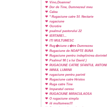
Vino,Doamne!
Dor de Tine, Dumnezeul meu
Calea
* Rugaciune catre Sf. Nectarie
rugaciune
Ocrotire
psalmul pastorului 22
IERTARE!...
ITI MULTUMESC
Rug�ciune c�tre Dumnezeu
Rugaciune de NOAPTE BUNA
Rugaciune pentru indeplinirea dorintel
Psalmul 90 ( a lui David )
RUGACIUNE CATRE SFANTUL ANTONI
IMNUL LUMINII
rugaciune pentru parinti
Rugaciune catre Hristos
Ruga catre Tine
Imparatul ceresc
RUGACIUNE MIRACULAOSA
O rugaciune simpla
iti multumesc!!!