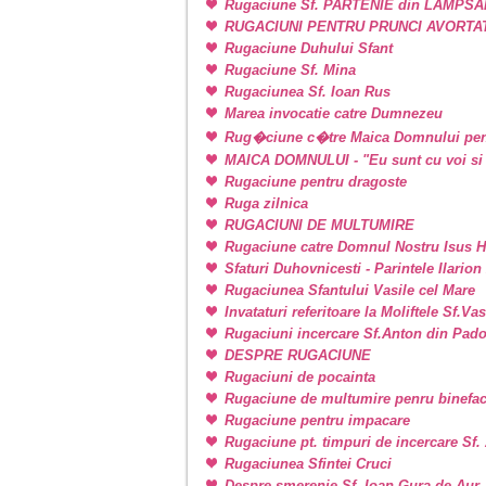
Rugaciune Sf. PARTENIE din LAMPSAKOS
RUGACIUNI PENTRU PRUNCI AVORTA
Rugaciune Duhului Sfant
Rugaciune Sf. Mina
Rugaciunea Sf. Ioan Rus
Marea invocatie catre Dumnezeu
Rug�ciune c�tre Maica Domnului pen
MAICA DOMNULUI - "Eu sunt cu voi si 
Rugaciune pentru dragoste
Ruga zilnica
RUGACIUNI DE MULTUMIRE
Rugaciune catre Domnul Nostru Isus H
Sfaturi Duhovnicesti - Parintele Ilarion
Rugaciunea Sfantului Vasile cel Mare
Invataturi referitoare la Moliftele Sf.Va
Rugaciuni incercare Sf.Anton din Pad
DESPRE RUGACIUNE
Rugaciuni de pocainta
Rugaciune de multumire penru binefac
Rugaciune pentru impacare
Rugaciune pt. timpuri de incercare Sf
Rugaciunea Sfintei Cruci
Despre smerenie Sf. Ioan Gura de Aur