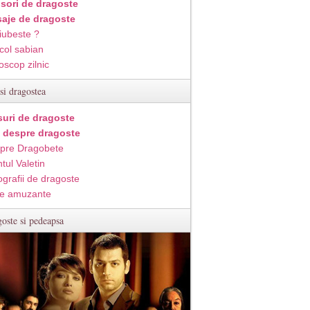
isori de dragoste
aje de dragoste
iubeste ?
col sabian
oscop zilnic
si dragostea
suri de dragoste
i despre dragoste
pre Dragobete
tul Valetin
ografii de dragoste
e amuzante
oste si pedeapsa