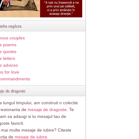
imba engleza
ous couples
e poems
e quotes
 letters
e advices
s for love
commandments
je de dragoste
 lungul timpului, am construit o colectie
resionanta de
mesaje de dragoste
. Te
itam sa adaugi si tu mesajul tau de
oste favorit.
i mai multe mesaje de iubire? Citeste
ectia de
mesaje de iubire.