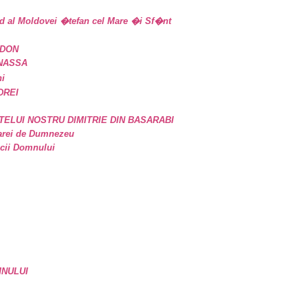
d al Moldovei �tefan cel Mare �i Sf�nt
IDON
ANASSA
ni
DREI
TELUI NOSTRU DIMITRIE DIN BASARABI
oarei de Dumnezeu
icii Domnului
MNULUI