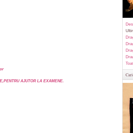
Des
Ult
Dra
Dra
Dra
Dra
Toa
or
Cari
E,PENTRU AJUTOR LA EXAMENE.