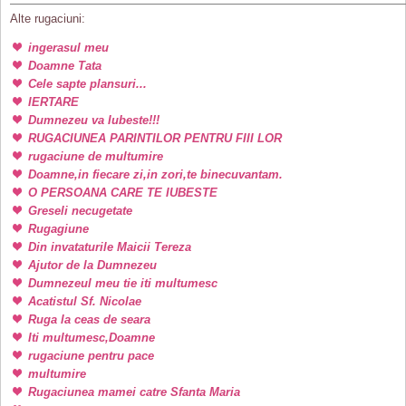
Alte rugaciuni:
ingerasul meu
Doamne Tata
Cele sapte plansuri...
IERTARE
Dumnezeu va Iubeste!!!
RUGACIUNEA PARINTILOR PENTRU FIII LOR
rugaciune de multumire
Doamne,in fiecare zi,in zori,te binecuvantam.
O PERSOANA CARE TE IUBESTE
Greseli necugetate
Rugagiune
Din invataturile Maicii Tereza
Ajutor de la Dumnezeu
Dumnezeul meu tie iti multumesc
Acatistul Sf. Nicolae
Ruga la ceas de seara
Iti multumesc,Doamne
rugaciune pentru pace
multumire
Rugaciunea mamei catre Sfanta Maria