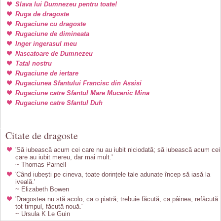
Slava lui Dumnezeu pentru toate!
Ruga de dragoste
Rugaciune cu dragoste
Rugaciune de dimineata
Inger ingerasul meu
Nascatoare de Dumnezeu
Tatal nostru
Rugaciune de iertare
Rugaciunea Sfantului Francisc din Assisi
Rugaciune catre Sfantul Mare Mucenic Mina
Rugaciune catre Sfantul Duh
Citate de dragoste
'Să iubească acum cei care nu au iubit niciodată; să iubească acum cei
care au iubit mereu, dar mai mult.'
~ Thomas Parnell
'Când iubești pe cineva, toate dorințele tale adunate încep să iasă la
iveală.'
~ Elizabeth Bowen
'Dragostea nu stă acolo, ca o piatră; trebuie făcută, ca pâinea, refăcută
tot timpul, făcută nouă.'
~ Ursula K Le Guin