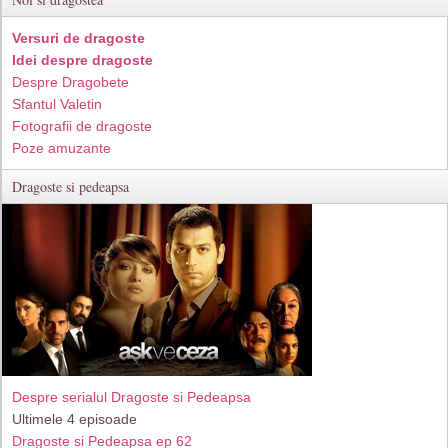
Versuri de dragoste
Idei despre dragoste
Despre Dragobete
Sfantul Valetin
Fotografii de dragoste
Poze amuzante
Dragoste si pedeapsa
Despre serialul Dragoste si Pedeapsa
Ultimele 4 episoade
Dragoste si Pedeapsa ep 62