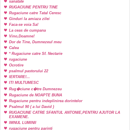
sanatate
RUGACIUNE PENTRU TINE
Rugaciune catre Tatal Ceresc
Ginduri la amiaza zilei
Faca-se voia Sa!
La ceas de cumpana
Vino,Doamne!
Dor de Tine, Dumnezeul meu
Calea
* Rugaciune catre Sf. Nectarie
rugaciune
Ocrotire
psalmul pastorului 22
IERTARE!...
ITI MULTUMESC
Rug�ciune c�tre Dumnezeu
Rugaciune de NOAPTE BUNA
Rugaciune pentru indeplinirea dorintelor
Psalmul 90 ( a lui David )
RUGACIUNE CATRE SFANTUL ANTONIE,PENTRU AJUTOR LA
EXAMENE.
IMNUL LUMINII
rugaciune pentru parinti