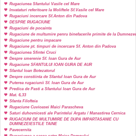
Rugaciunea Sfantului Vasile cel Mare
Invataturi referitoare la Moliftele Sf.Vasile cel Mare
Rugaciuni incercare Sf.Anton din Padova
DESPRE RUGACIUNE
Rugaciuni de pocainta
Rugaciune de multumire penru binefacerile primite de la Dumneze
Rugaciune pentru impacare
Rugaciune pt. timpuri de incercare Sf. Anton din Padova
Rugaciunea Sfintei Cruci
Despre smerenie Sf. Ioan Gura de Aur
Rugaciune SFANTULUI IOAN GURA DE AUR
Sfantul Ioan Botezatorul
Despre constiinta de Sfantul Ioan Gura de Aur
Puterea rugaciunii Sf. Ioan Gura de Aur
Predica de Pasti a Sfantului Ioan Gura de Aur
Mat. 6,33
Sfanta Filofteia
Rugaciune Cuvioasei Maici Parascheva
Saturi duhovnicesti ale Parintelui Argatu / Manastirea Cernica
RUGACIUNI DE MULTUMIRE DE DUPA IMPARTASANIE CU
DUMNEZEIESTILE TAINE
Pavecernita
Rugaciunea a sasea catre Maica Domnului