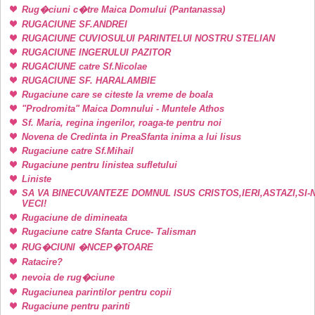
Rug�ciuni c�tre Maica Domului (Pantanassa)
RUGACIUNE SF.ANDREI
RUGACIUNE CUVIOSULUI PARINTELUI NOSTRU STELIAN
RUGACIUNE INGERULUI PAZITOR
RUGACIUNE catre Sf.Nicolae
RUGACIUNE SF. HARALAMBIE
Rugaciune care se citeste la vreme de boala
"Prodromita" Maica Domnului - Muntele Athos
Sf. Maria, regina ingerilor, roaga-te pentru noi
Novena de Credinta in PreaSfanta inima a lui Iisus
Rugaciune catre Sf.Mihail
Rugaciune pentru linistea sufletului
Liniste
SA VA BINECUVANTEZE DOMNUL ISUS CRISTOS,IERI,ASTAZI,SI-
VECI!
Rugaciune de dimineata
Rugaciune catre Sfanta Cruce- Talisman
RUG�CIUNI �NCEP�TOARE
Ratacire?
nevoia de rug�ciune
Rugaciunea parintilor pentru copii
Rugaciune pentru parinti