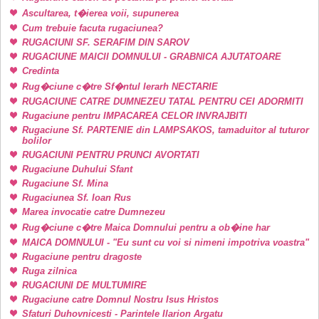
Ascultarea, t�ierea voii, supunerea
Cum trebuie facuta rugaciunea?
RUGACIUNI SF. SERAFIM DIN SAROV
RUGACIUNE MAICII DOMNULUI - GRABNICA AJUTATOARE
Credinta
Rug�ciune c�tre Sf�ntul Ierarh NECTARIE
RUGACIUNE CATRE DUMNEZEU TATAL PENTRU CEI ADORMITI
Rugaciune pentru IMPACAREA CELOR INVRAJBITI
Rugaciune Sf. PARTENIE din LAMPSAKOS, tamaduitor al tuturor
bolilor
RUGACIUNI PENTRU PRUNCI AVORTATI
Rugaciune Duhului Sfant
Rugaciune Sf. Mina
Rugaciunea Sf. Ioan Rus
Marea invocatie catre Dumnezeu
Rug�ciune c�tre Maica Domnului pentru a ob�ine har
MAICA DOMNULUI - "Eu sunt cu voi si nimeni impotriva voastra"
Rugaciune pentru dragoste
Ruga zilnica
RUGACIUNI DE MULTUMIRE
Rugaciune catre Domnul Nostru Isus Hristos
Sfaturi Duhovnicesti - Parintele Ilarion Argatu