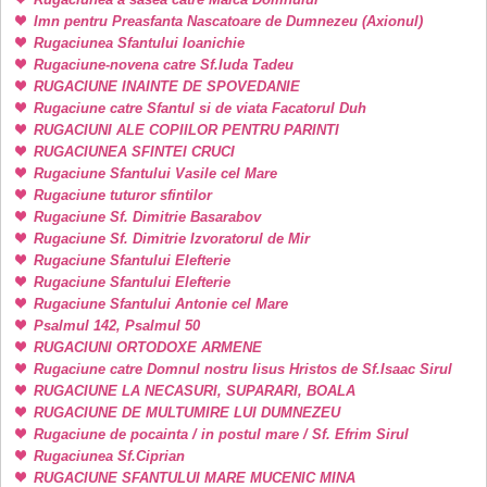
Imn pentru Preasfanta Nascatoare de Dumnezeu (Axionul)
Rugaciunea Sfantului Ioanichie
Rugaciune-novena catre Sf.Iuda Tadeu
RUGACIUNE INAINTE DE SPOVEDANIE
Rugaciune catre Sfantul si de viata Facatorul Duh
RUGACIUNI ALE COPIILOR PENTRU PARINTI
RUGACIUNEA SFINTEI CRUCI
Rugaciune Sfantului Vasile cel Mare
Rugaciune tuturor sfintilor
Rugaciune Sf. Dimitrie Basarabov
Rugaciune Sf. Dimitrie Izvoratorul de Mir
Rugaciune Sfantului Elefterie
Rugaciune Sfantului Elefterie
Rugaciune Sfantului Antonie cel Mare
Psalmul 142, Psalmul 50
RUGACIUNI ORTODOXE ARMENE
Rugaciune catre Domnul nostru Iisus Hristos de Sf.Isaac Sirul
RUGACIUNE LA NECASURI, SUPARARI, BOALA
RUGACIUNE DE MULTUMIRE LUI DUMNEZEU
Rugaciune de pocainta / in postul mare / Sf. Efrim Sirul
Rugaciunea Sf.Ciprian
RUGACIUNE SFANTULUI MARE MUCENIC MINA