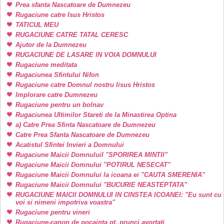
Prea sfanta Nascatoare de Dumnezeu
Rugaciune catre Isus Hristos
TATICUL MEU
RUGACIUNE CATRE TATAL CERESC
Ajutor de la Dumnezeu
RUGACIUNE DE LASARE IN VOIA DOMNULUI
Rugaciune meditata
Rugaciunea Sfintului Nifon
Rugaciune catre Domnul nostru Iisus Hristos
Implorare catre Dumnezeu
Rugaciune pentru un bolnav
Rugaciunea Ultimilor Stareti de la Minastirea Optina
a) Catre Prea Sfinta Nascatoare de Dumnezeu
Catre Prea Sfanta Nascatoare de Dumnezeu
Acatistul Sfintei Invieri a Domnului
Rugaciune Maicii DomnuluiI "SPORIREA MINTII"
Rugaciune Maicii Domnului "POTIRUL NESECAT"
Rugaciune Maicii Domnului la icoana ei "CAUTA SMERENIA"
Rugaciune Maicii Domnului "BUCURIE NEASTEPTATA"
RUGACIUNE MAICII DOMNULUI IN CINSTEA ICOANEI: "Eu sunt cu
voi si nimeni impotriva voastra"
Rugaciune pentru vineri
Rugaciune-canon de pocainta pt. prunci avortati