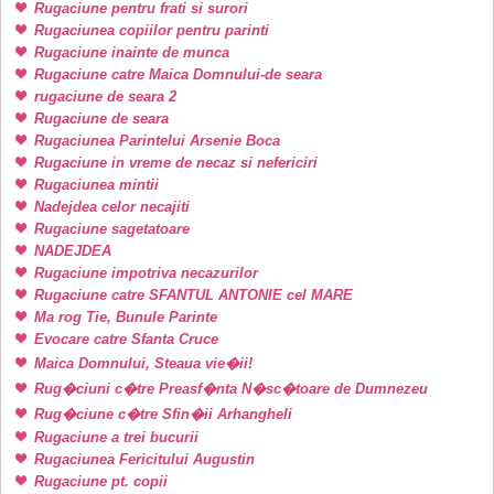
Rugaciune pentru frati si surori
Rugaciunea copiilor pentru parinti
Rugaciune inainte de munca
Rugaciune catre Maica Domnului-de seara
rugaciune de seara 2
Rugaciune de seara
Rugaciunea Parintelui Arsenie Boca
Rugaciune in vreme de necaz si nefericiri
Rugaciunea mintii
Nadejdea celor necajiti
Rugaciune sagetatoare
NADEJDEA
Rugaciune impotriva necazurilor
Rugaciune catre SFANTUL ANTONIE cel MARE
Ma rog Tie, Bunule Parinte
Evocare catre Sfanta Cruce
Maica Domnului, Steaua vie�ii!
Rug�ciuni c�tre Preasf�nta N�sc�toare de Dumnezeu
Rug�ciune c�tre Sfin�ii Arhangheli
Rugaciune a trei bucurii
Rugaciunea Fericitului Augustin
Rugaciune pt. copii