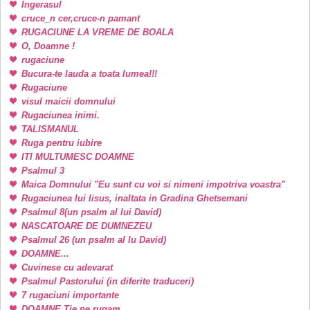
Ingerasul
cruce_n cer,cruce-n pamant
RUGACIUNE LA VREME DE BOALA
O, Doamne !
rugaciune
Bucura-te lauda a toata lumea!!!
Rugaciune
visul maicii domnului
Rugaciunea inimi.
TALISMANUL
Ruga pentru iubire
ITI MULTUMESC DOAMNE
Psalmul 3
Maica Domnului "Eu sunt cu voi si nimeni impotriva voastra"
Rugaciunea lui Iisus, inaltata in Gradina Ghetsemani
Psalmul 8(un psalm al lui David)
NASCATOARE DE DUMNEZEU
Psalmul 26 (un psalm al lu David)
DOAMNE...
Cuvinese cu adevarat
Psalmul Pastorului (in diferite traduceri)
7 rugaciuni importante
DOAMNE Tie ne rugam