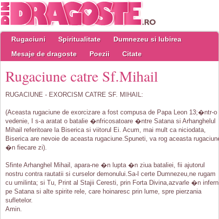
Rugaciuni
Spiritualitate
Dumnezeu si Iubirea
Mesaje de dragoste
Poezii
Citate
Rugaciune catre Sf.Mihail
RUGACIUNE - EXORCISM CATRE SF. MIHAIL:
(Aceasta rugaciune de exorcizare a fost compusa de Papa Leon 13;�ntr-o
vedenie, I s-a aratat o batalie �nfricosatoare �ntre Satana si Arhanghelul
Mihail referitoare la Biserica si viitorul Ei. Acum, mai mult ca niciodata,
Biserica are nevoie de aceasta rugaciune.Spuneti, va rog aceasta rugaciun
�n fiecare zi).
Sfinte Arhanghel Mihail, apara-ne �n lupta �n ziua bataliei, fii ajutorul
nostru contra rautatii si curselor demonului.Sa-l certe Dumnezeu,ne rugam
cu umilinta; si Tu, Print al Stajii Ceresti, prin Forta Divina,azvarle �n infern
pe Satana si alte spirite rele, care hoinaresc prin lume, spre pierzania
sufletelor.
Amin.