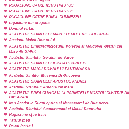
RUGACIUNE CATRE IISUS HRISTOS
RUGACIUNE CATRE IISUS HRISTOS
RUGACIUNE CATRE BUNUL DUMNEZEU
rugaciune din dragoste
Domnul iertarii
ACATISTUL SFANTULUI MARELUI MUCENIC GHEORGHE
Acatistul Maicii Domnului
ACATISTUL Binecredinciosului Voievod al Moldovei �tefan cel
Mare �i Sf�nt
Acatistul Sfantului Serafim de Sarov
ACATISTUL SFANTULUI IERARH SPIRIDON
ACATISTUL MAICII DOMNULUI PANTANASSA
Acatistul Sfintilor Mucenici Br�ncoveni
ACATISTUL SFANTULUI APOSTOL ANDREI
Acatistul Sfantului Antonie cel Mare
ACATISTUL PREA CUVIOSULUI PARINTELUI NOSTRU DIMITRIE DI
BASARABI
Imn Acatist la Rugul aprins al Nascatoarei de Dumnezeu
Acatistul Sfantului Acoperamant al Maicii Domnului
Rugaciune c[tre Iisus
Tatalui meu
Da-mi lacrimi