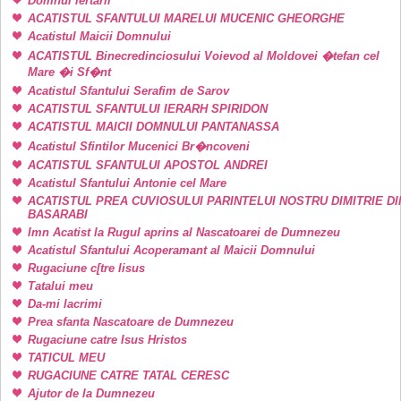
Domnul iertarii
ACATISTUL SFANTULUI MARELUI MUCENIC GHEORGHE
Acatistul Maicii Domnului
ACATISTUL Binecredinciosului Voievod al Moldovei �tefan cel
Mare �i Sf�nt
Acatistul Sfantului Serafim de Sarov
ACATISTUL SFANTULUI IERARH SPIRIDON
ACATISTUL MAICII DOMNULUI PANTANASSA
Acatistul Sfintilor Mucenici Br�ncoveni
ACATISTUL SFANTULUI APOSTOL ANDREI
Acatistul Sfantului Antonie cel Mare
ACATISTUL PREA CUVIOSULUI PARINTELUI NOSTRU DIMITRIE DI
BASARABI
Imn Acatist la Rugul aprins al Nascatoarei de Dumnezeu
Acatistul Sfantului Acoperamant al Maicii Domnului
Rugaciune c[tre Iisus
Tatalui meu
Da-mi lacrimi
Prea sfanta Nascatoare de Dumnezeu
Rugaciune catre Isus Hristos
TATICUL MEU
RUGACIUNE CATRE TATAL CERESC
Ajutor de la Dumnezeu