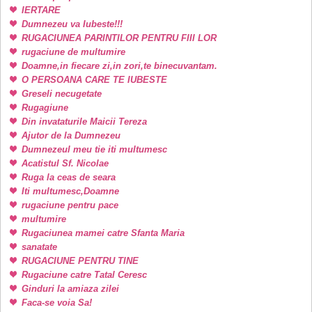
IERTARE
Dumnezeu va Iubeste!!!
RUGACIUNEA PARINTILOR PENTRU FIII LOR
rugaciune de multumire
Doamne,in fiecare zi,in zori,te binecuvantam.
O PERSOANA CARE TE IUBESTE
Greseli necugetate
Rugagiune
Din invataturile Maicii Tereza
Ajutor de la Dumnezeu
Dumnezeul meu tie iti multumesc
Acatistul Sf. Nicolae
Ruga la ceas de seara
Iti multumesc,Doamne
rugaciune pentru pace
multumire
Rugaciunea mamei catre Sfanta Maria
sanatate
RUGACIUNE PENTRU TINE
Rugaciune catre Tatal Ceresc
Ginduri la amiaza zilei
Faca-se voia Sa!