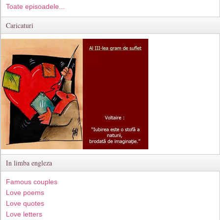
Toate episoadele...
Caricaturi
In limba engleza
Famous couples
Love poems
Love quotes
Love letters