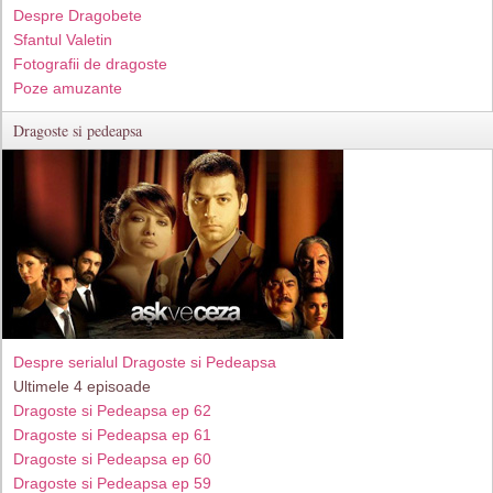
Despre Dragobete
Sfantul Valetin
Fotografii de dragoste
Poze amuzante
Dragoste si pedeapsa
Despre serialul Dragoste si Pedeapsa
Ultimele 4 episoade
Dragoste si Pedeapsa ep 62
Dragoste si Pedeapsa ep 61
Dragoste si Pedeapsa ep 60
Dragoste si Pedeapsa ep 59