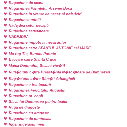
Rugaciune de seara
Rugaciunea Parintelui Arsenie Boca
Rugaciune in vreme de necaz si nefericiri
Rugaciunea mintii
Nadejdea celor necajiti
Rugaciune sagetatoare
NADEJDEA
Rugaciune impotriva necazurilor
Rugaciune catre SFANTUL ANTONIE cel MARE
Ma rog Tie, Bunule Parinte
Evocare catre Sfanta Cruce
Maica Domnului, Steaua vie�ii!
Rug�ciuni c�tre Preasf�nta N�sc�toare de Dumnezeu
Rug�ciune c�tre Sfin�ii Arhangheli
Rugaciune a trei bucurii
Rugaciunea Fericitului Augustin
Rugaciune pt. copii
Slava lui Dumnezeu pentru toate!
Ruga de dragoste
Rugaciune cu dragoste
Rugaciune de dimineata
Inger ingerasul meu