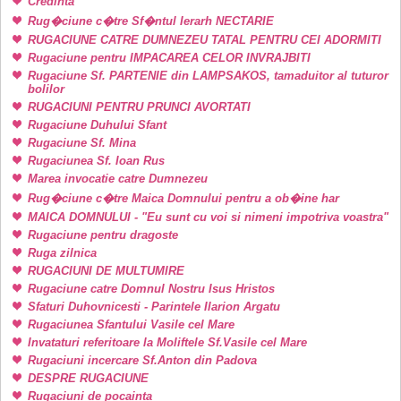
Credinta
Rug�ciune c�tre Sf�ntul Ierarh NECTARIE
RUGACIUNE CATRE DUMNEZEU TATAL PENTRU CEI ADORMITI
Rugaciune pentru IMPACAREA CELOR INVRAJBITI
Rugaciune Sf. PARTENIE din LAMPSAKOS, tamaduitor al tuturor
bolilor
RUGACIUNI PENTRU PRUNCI AVORTATI
Rugaciune Duhului Sfant
Rugaciune Sf. Mina
Rugaciunea Sf. Ioan Rus
Marea invocatie catre Dumnezeu
Rug�ciune c�tre Maica Domnului pentru a ob�ine har
MAICA DOMNULUI - "Eu sunt cu voi si nimeni impotriva voastra"
Rugaciune pentru dragoste
Ruga zilnica
RUGACIUNI DE MULTUMIRE
Rugaciune catre Domnul Nostru Isus Hristos
Sfaturi Duhovnicesti - Parintele Ilarion Argatu
Rugaciunea Sfantului Vasile cel Mare
Invataturi referitoare la Moliftele Sf.Vasile cel Mare
Rugaciuni incercare Sf.Anton din Padova
DESPRE RUGACIUNE
Rugaciuni de pocainta