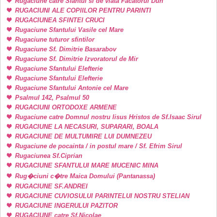
Rugaciune catre Sfantul si de viata Facatorul Duh
RUGACIUNI ALE COPIILOR PENTRU PARINTI
RUGACIUNEA SFINTEI CRUCI
Rugaciune Sfantului Vasile cel Mare
Rugaciune tuturor sfintilor
Rugaciune Sf. Dimitrie Basarabov
Rugaciune Sf. Dimitrie Izvoratorul de Mir
Rugaciune Sfantului Elefterie
Rugaciune Sfantului Elefterie
Rugaciune Sfantului Antonie cel Mare
Psalmul 142, Psalmul 50
RUGACIUNI ORTODOXE ARMENE
Rugaciune catre Domnul nostru Iisus Hristos de Sf.Isaac Sirul
RUGACIUNE LA NECASURI, SUPARARI, BOALA
RUGACIUNE DE MULTUMIRE LUI DUMNEZEU
Rugaciune de pocainta / in postul mare / Sf. Efrim Sirul
Rugaciunea Sf.Ciprian
RUGACIUNE SFANTULUI MARE MUCENIC MINA
Rug�ciuni c�tre Maica Domului (Pantanassa)
RUGACIUNE SF.ANDREI
RUGACIUNE CUVIOSULUI PARINTELUI NOSTRU STELIAN
RUGACIUNE INGERULUI PAZITOR
RUGACIUNE catre Sf.Nicolae