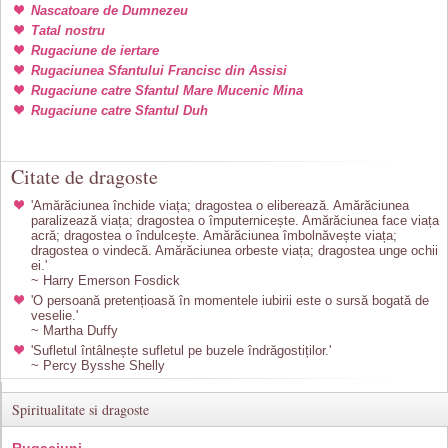
Nascatoare de Dumnezeu
Tatal nostru
Rugaciune de iertare
Rugaciunea Sfantului Francisc din Assisi
Rugaciune catre Sfantul Mare Mucenic Mina
Rugaciune catre Sfantul Duh
Citate de dragoste
'Amărăciunea închide viața; dragostea o eliberează. Amărăciunea
paralizează viața; dragostea o împuternicește. Amărăciunea face viața
acră; dragostea o îndulcește. Amărăciunea îmbolnăvește viața;
dragostea o vindecă. Amărăciunea orbeste viața; dragostea unge ochii
ei.'
~ Harry Emerson Fosdick
'O persoană pretențioasă în momentele iubirii este o sursă bogată de
veselie.'
~ Martha Duffy
'Sufletul întâlnește sufletul pe buzele îndrăgostiților.'
~ Percy Bysshe Shelly
Spiritualitate si dragoste
Rugaciuni