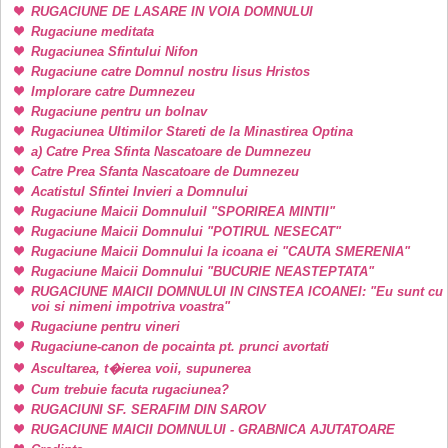
RUGACIUNE DE LASARE IN VOIA DOMNULUI
Rugaciune meditata
Rugaciunea Sfintului Nifon
Rugaciune catre Domnul nostru Iisus Hristos
Implorare catre Dumnezeu
Rugaciune pentru un bolnav
Rugaciunea Ultimilor Stareti de la Minastirea Optina
a) Catre Prea Sfinta Nascatoare de Dumnezeu
Catre Prea Sfanta Nascatoare de Dumnezeu
Acatistul Sfintei Invieri a Domnului
Rugaciune Maicii DomnuluiI "SPORIREA MINTII"
Rugaciune Maicii Domnului "POTIRUL NESECAT"
Rugaciune Maicii Domnului la icoana ei "CAUTA SMERENIA"
Rugaciune Maicii Domnului "BUCURIE NEASTEPTATA"
RUGACIUNE MAICII DOMNULUI IN CINSTEA ICOANEI: "Eu sunt cu
voi si nimeni impotriva voastra"
Rugaciune pentru vineri
Rugaciune-canon de pocainta pt. prunci avortati
Ascultarea, t�ierea voii, supunerea
Cum trebuie facuta rugaciunea?
RUGACIUNI SF. SERAFIM DIN SAROV
RUGACIUNE MAICII DOMNULUI - GRABNICA AJUTATOARE