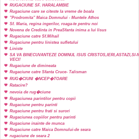
RUGACIUNE SF. HARALAMBIE
Rugaciune care se citeste la vreme de boala
"Prodromita" Maica Domnului - Muntele Athos
Sf. Maria, regina ingerilor, roaga-te pentru noi
Novena de Credinta in PreaSfanta inima a lui Iisus
Rugaciune catre Sf.Mihail
Rugaciune pentru linistea sufletului
Liniste
SA VA BINECUVANTEZE DOMNUL ISUS CRISTOS,IERI,ASTAZI,SI-
VECI!
Rugaciune de dimineata
Rugaciune catre Sfanta Cruce- Talisman
RUG�CIUNI �NCEP�TOARE
Ratacire?
nevoia de rug�ciune
Rugaciunea parintilor pentru copii
Rugaciune pentru parinti
Rugaciune pentru frati si surori
Rugaciunea copiilor pentru parinti
Rugaciune inainte de munca
Rugaciune catre Maica Domnului-de seara
rugaciune de seara 2