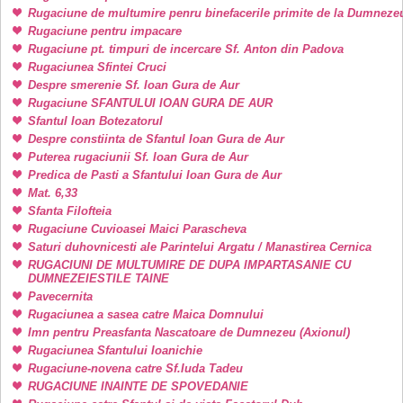
Rugaciune de multumire penru binefacerile primite de la Dumneze
Rugaciune pentru impacare
Rugaciune pt. timpuri de incercare Sf. Anton din Padova
Rugaciunea Sfintei Cruci
Despre smerenie Sf. Ioan Gura de Aur
Rugaciune SFANTULUI IOAN GURA DE AUR
Sfantul Ioan Botezatorul
Despre constiinta de Sfantul Ioan Gura de Aur
Puterea rugaciunii Sf. Ioan Gura de Aur
Predica de Pasti a Sfantului Ioan Gura de Aur
Mat. 6,33
Sfanta Filofteia
Rugaciune Cuvioasei Maici Parascheva
Saturi duhovnicesti ale Parintelui Argatu / Manastirea Cernica
RUGACIUNI DE MULTUMIRE DE DUPA IMPARTASANIE CU
DUMNEZEIESTILE TAINE
Pavecernita
Rugaciunea a sasea catre Maica Domnului
Imn pentru Preasfanta Nascatoare de Dumnezeu (Axionul)
Rugaciunea Sfantului Ioanichie
Rugaciune-novena catre Sf.Iuda Tadeu
RUGACIUNE INAINTE DE SPOVEDANIE