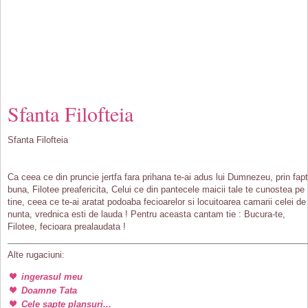
Sfanta Filofteia
Sfanta Filofteia
Ca ceea ce din pruncie jertfa fara prihana te-ai adus lui Dumnezeu, prin fap
buna, Filotee preafericita, Celui ce din pantecele maicii tale te cunostea pe
tine, ceea ce te-ai aratat podoaba fecioarelor si locuitoarea camarii celei de
nunta, vrednica esti de lauda ! Pentru aceasta cantam tie : Bucura-te,
Filotee, fecioara prealaudata !
Alte rugaciuni:
ingerasul meu
Doamne Tata
Cele sapte plansuri...