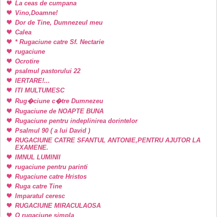
La ceas de cumpana
Vino,Doamne!
Dor de Tine, Dumnezeul meu
Calea
* Rugaciune catre Sf. Nectarie
rugaciune
Ocrotire
psalmul pastorului 22
IERTARE!...
ITI MULTUMESC
Rug�ciune c�tre Dumnezeu
Rugaciune de NOAPTE BUNA
Rugaciune pentru indeplinirea dorintelor
Psalmul 90 ( a lui David )
RUGACIUNE CATRE SFANTUL ANTONIE,PENTRU AJUTOR LA
EXAMENE.
IMNUL LUMINII
rugaciune pentru parinti
Rugaciune catre Hristos
Ruga catre Tine
Imparatul ceresc
RUGACIUNE MIRACULAOSA
O rugaciune simpla