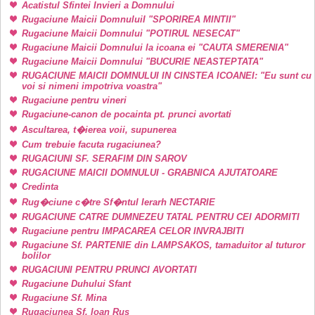
Acatistul Sfintei Invieri a Domnului
Rugaciune Maicii DomnuluiI "SPORIREA MINTII"
Rugaciune Maicii Domnului "POTIRUL NESECAT"
Rugaciune Maicii Domnului la icoana ei "CAUTA SMERENIA"
Rugaciune Maicii Domnului "BUCURIE NEASTEPTATA"
RUGACIUNE MAICII DOMNULUI IN CINSTEA ICOANEI: "Eu sunt cu
voi si nimeni impotriva voastra"
Rugaciune pentru vineri
Rugaciune-canon de pocainta pt. prunci avortati
Ascultarea, t�ierea voii, supunerea
Cum trebuie facuta rugaciunea?
RUGACIUNI SF. SERAFIM DIN SAROV
RUGACIUNE MAICII DOMNULUI - GRABNICA AJUTATOARE
Credinta
Rug�ciune c�tre Sf�ntul Ierarh NECTARIE
RUGACIUNE CATRE DUMNEZEU TATAL PENTRU CEI ADORMITI
Rugaciune pentru IMPACAREA CELOR INVRAJBITI
Rugaciune Sf. PARTENIE din LAMPSAKOS, tamaduitor al tuturor
bolilor
RUGACIUNI PENTRU PRUNCI AVORTATI
Rugaciune Duhului Sfant
Rugaciune Sf. Mina
Rugaciunea Sf. Ioan Rus