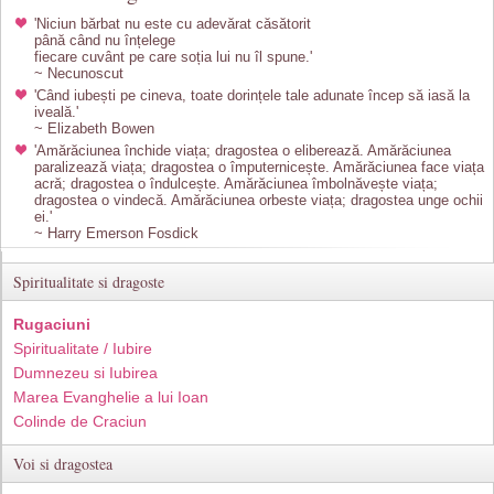
'Niciun bărbat nu este cu adevărat căsătorit
până când nu înțelege
fiecare cuvânt pe care soția lui nu îl spune.'
~ Necunoscut
'Când iubești pe cineva, toate dorințele tale adunate încep să iasă la
iveală.'
~ Elizabeth Bowen
'Amărăciunea închide viața; dragostea o eliberează. Amărăciunea
paralizează viața; dragostea o împuternicește. Amărăciunea face viața
acră; dragostea o îndulcește. Amărăciunea îmbolnăvește viața;
dragostea o vindecă. Amărăciunea orbeste viața; dragostea unge ochii
ei.'
~ Harry Emerson Fosdick
Spiritualitate si dragoste
Rugaciuni
Spiritualitate / Iubire
Dumnezeu si Iubirea
Marea Evanghelie a lui Ioan
Colinde de Craciun
Voi si dragostea