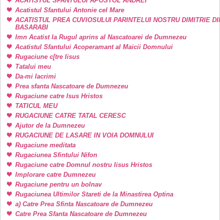
ACATISTUL SFANTULUI APOSTOL ANDREI
Acatistul Sfantului Antonie cel Mare
ACATISTUL PREA CUVIOSULUI PARINTELUI NOSTRU DIMITRIE DI
BASARABI
Imn Acatist la Rugul aprins al Nascatoarei de Dumnezeu
Acatistul Sfantului Acoperamant al Maicii Domnului
Rugaciune c[tre Iisus
Tatalui meu
Da-mi lacrimi
Prea sfanta Nascatoare de Dumnezeu
Rugaciune catre Isus Hristos
TATICUL MEU
RUGACIUNE CATRE TATAL CERESC
Ajutor de la Dumnezeu
RUGACIUNE DE LASARE IN VOIA DOMNULUI
Rugaciune meditata
Rugaciunea Sfintului Nifon
Rugaciune catre Domnul nostru Iisus Hristos
Implorare catre Dumnezeu
Rugaciune pentru un bolnav
Rugaciunea Ultimilor Stareti de la Minastirea Optina
a) Catre Prea Sfinta Nascatoare de Dumnezeu
Catre Prea Sfanta Nascatoare de Dumnezeu