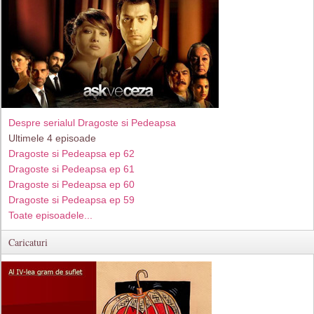
Despre serialul Dragoste si Pedeapsa
Ultimele 4 episoade
Dragoste si Pedeapsa ep 62
Dragoste si Pedeapsa ep 61
Dragoste si Pedeapsa ep 60
Dragoste si Pedeapsa ep 59
Toate episoadele...
Caricaturi