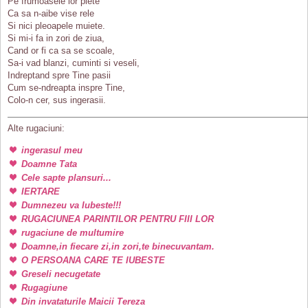
Pe frumoasele lor plete
Ca sa n-aibe vise rele
Si nici pleoapele muiete.
Si mi-i fa in zori de ziua,
Cand or fi ca sa se scoale,
Sa-i vad blanzi, cuminti si veseli,
Indreptand spre Tine pasii
Cum se-ndreapta inspre Tine,
Colo-n cer, sus ingerasii.
Alte rugaciuni:
ingerasul meu
Doamne Tata
Cele sapte plansuri...
IERTARE
Dumnezeu va Iubeste!!!
RUGACIUNEA PARINTILOR PENTRU FIII LOR
rugaciune de multumire
Doamne,in fiecare zi,in zori,te binecuvantam.
O PERSOANA CARE TE IUBESTE
Greseli necugetate
Rugagiune
Din invataturile Maicii Tereza