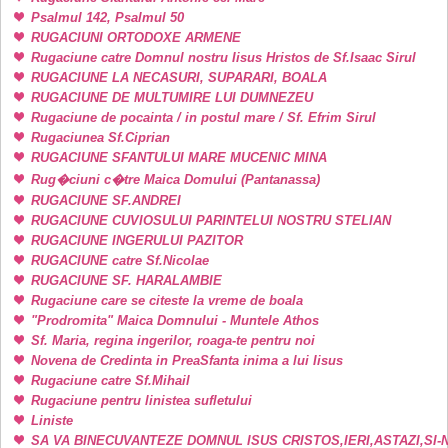
Psalmul 142, Psalmul 50
RUGACIUNI ORTODOXE ARMENE
Rugaciune catre Domnul nostru Iisus Hristos de Sf.Isaac Sirul
RUGACIUNE LA NECASURI, SUPARARI, BOALA
RUGACIUNE DE MULTUMIRE LUI DUMNEZEU
Rugaciune de pocainta / in postul mare / Sf. Efrim Sirul
Rugaciunea Sf.Ciprian
RUGACIUNE SFANTULUI MARE MUCENIC MINA
Rug�ciuni c�tre Maica Domului (Pantanassa)
RUGACIUNE SF.ANDREI
RUGACIUNE CUVIOSULUI PARINTELUI NOSTRU STELIAN
RUGACIUNE INGERULUI PAZITOR
RUGACIUNE catre Sf.Nicolae
RUGACIUNE SF. HARALAMBIE
Rugaciune care se citeste la vreme de boala
"Prodromita" Maica Domnului - Muntele Athos
Sf. Maria, regina ingerilor, roaga-te pentru noi
Novena de Credinta in PreaSfanta inima a lui Iisus
Rugaciune catre Sf.Mihail
Rugaciune pentru linistea sufletului
Liniste
SA VA BINECUVANTEZE DOMNUL ISUS CRISTOS,IERI,ASTAZI,SI-