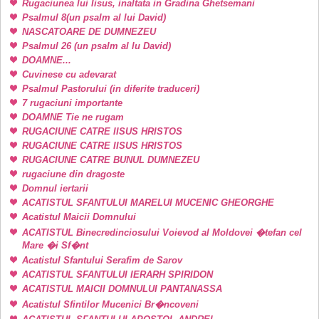
Rugaciunea lui Iisus, inaltata in Gradina Ghetsemani
Psalmul 8(un psalm al lui David)
NASCATOARE DE DUMNEZEU
Psalmul 26 (un psalm al lu David)
DOAMNE...
Cuvinese cu adevarat
Psalmul Pastorului (in diferite traduceri)
7 rugaciuni importante
DOAMNE Tie ne rugam
RUGACIUNE CATRE IISUS HRISTOS
RUGACIUNE CATRE IISUS HRISTOS
RUGACIUNE CATRE BUNUL DUMNEZEU
rugaciune din dragoste
Domnul iertarii
ACATISTUL SFANTULUI MARELUI MUCENIC GHEORGHE
Acatistul Maicii Domnului
ACATISTUL Binecredinciosului Voievod al Moldovei �tefan cel
Mare �i Sf�nt
Acatistul Sfantului Serafim de Sarov
ACATISTUL SFANTULUI IERARH SPIRIDON
ACATISTUL MAICII DOMNULUI PANTANASSA
Acatistul Sfintilor Mucenici Br�ncoveni