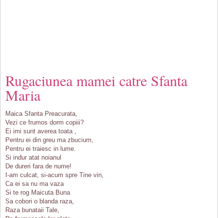
Rugaciunea mamei catre Sfanta
Maria
Maica Sfanta Preacurata,
Vezi ce frumos dorm copiii?
Ei imi sunt averea toata ,
Pentru ei din greu ma zbucium,
Pentru ei traiesc in lume.
Si indur atat noianul
De dureri fara de nume!
I-am culcat, si-acum spre Tine vin,
Ca ei sa nu ma vaza
Si te rog Maicuta Buna
Sa cobori o blanda raza,
Raza bunataii Tale,