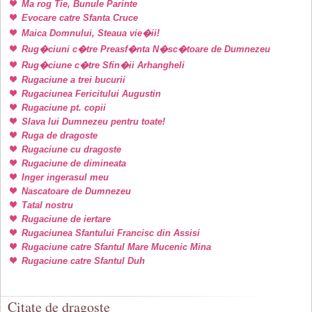
Ma rog Tie, Bunule Parinte
Evocare catre Sfanta Cruce
Maica Domnului, Steaua vie�ii!
Rug�ciuni c�tre Preasf�nta N�sc�toare de Dumnezeu
Rug�ciune c�tre Sfin�ii Arhangheli
Rugaciune a trei bucurii
Rugaciunea Fericitului Augustin
Rugaciune pt. copii
Slava lui Dumnezeu pentru toate!
Ruga de dragoste
Rugaciune cu dragoste
Rugaciune de dimineata
Inger ingerasul meu
Nascatoare de Dumnezeu
Tatal nostru
Rugaciune de iertare
Rugaciunea Sfantului Francisc din Assisi
Rugaciune catre Sfantul Mare Mucenic Mina
Rugaciune catre Sfantul Duh
Citate de dragoste