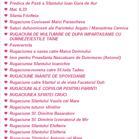
Predica de Pasti a Sfantului Ioan Gura de Aur
Mat. 6,33
Sfanta Filofteia
Rugaciune Cuvioasei Maici Parascheva
Saturi duhovnicesti ale Parintelui Argatu / Manastirea Cernica
RUGACIUNI DE MULTUMIRE DE DUPA IMPARTASANIE CU
DUMNEZEIESTILE TAINE
Pavecernita
Rugaciunea a sasea catre Maica Domnului
Imn pentru Preasfanta Nascatoare de Dumnezeu (Axionul)
Rugaciunea Sfantului Ioanichie
Rugaciune-novena catre Sf.Iuda Tadeu
RUGACIUNE INAINTE DE SPOVEDANIE
Rugaciune catre Sfantul si de viata Facatorul Duh
RUGACIUNI ALE COPIILOR PENTRU PARINTI
RUGACIUNEA SFINTEI CRUCI
Rugaciune Sfantului Vasile cel Mare
Rugaciune tuturor sfintilor
Rugaciune Sf. Dimitrie Basarabov
Rugaciune Sf. Dimitrie Izvoratorul de Mir
Rugaciune Sfantului Elefterie
Rugaciune Sfantului Elefterie
Rugaciune Sfantului Antonie cel Mare