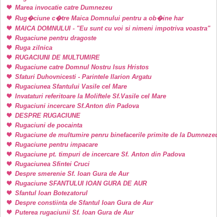
Marea invocatie catre Dumnezeu
Rug�ciune c�tre Maica Domnului pentru a ob�ine har
MAICA DOMNULUI - "Eu sunt cu voi si nimeni impotriva voastra"
Rugaciune pentru dragoste
Ruga zilnica
RUGACIUNI DE MULTUMIRE
Rugaciune catre Domnul Nostru Isus Hristos
Sfaturi Duhovnicesti - Parintele Ilarion Argatu
Rugaciunea Sfantului Vasile cel Mare
Invataturi referitoare la Moliftele Sf.Vasile cel Mare
Rugaciuni incercare Sf.Anton din Padova
DESPRE RUGACIUNE
Rugaciuni de pocainta
Rugaciune de multumire penru binefacerile primite de la Dumneze
Rugaciune pentru impacare
Rugaciune pt. timpuri de incercare Sf. Anton din Padova
Rugaciunea Sfintei Cruci
Despre smerenie Sf. Ioan Gura de Aur
Rugaciune SFANTULUI IOAN GURA DE AUR
Sfantul Ioan Botezatorul
Despre constiinta de Sfantul Ioan Gura de Aur
Puterea rugaciunii Sf. Ioan Gura de Aur