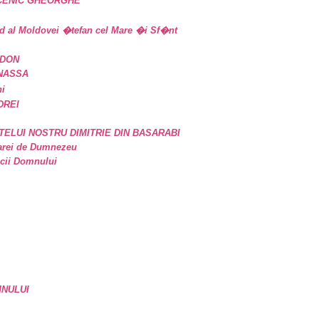
UCENIC GHEORGHE
d al Moldovei �tefan cel Mare �i Sf�nt
IDON
ANASSA
ni
DREI
TELUI NOSTRU DIMITRIE DIN BASARABI
oarei de Dumnezeu
icii Domnului
MNULUI