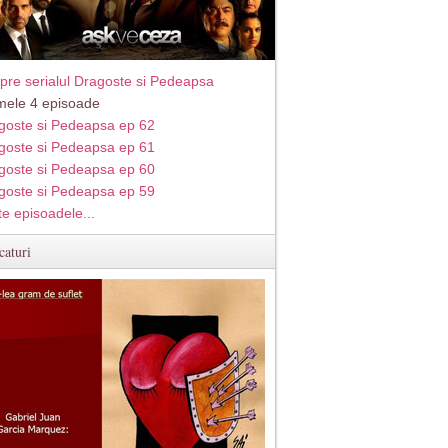
pre serialul Dragoste si Pedeapsa
imele 4 episoade
goste si Pedeapsa ep 62
goste si Pedeapsa ep 61
goste si Pedeapsa ep 60
goste si Pedeapsa ep 59
te episoadele...
caturi