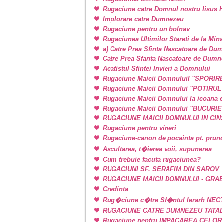
Rugaciune catre Domnul nostru Iisus H
Implorare catre Dumnezeu
Rugaciune pentru un bolnav
Rugaciunea Ultimilor Stareti de la Min
a) Catre Prea Sfinta Nascatoare de Du
Catre Prea Sfanta Nascatoare de Dum
Acatistul Sfintei Invieri a Domnului
Rugaciune Maicii DomnuluiI "SPORIR
Rugaciune Maicii Domnului "POTIRU
Rugaciune Maicii Domnului la icoan
Rugaciune Maicii Domnului "BUCURI
RUGACIUNE MAICII DOMNULUI IN CINSTE
Rugaciune pentru vineri
Rugaciune-canon de pocainta pt. prunci
Ascultarea, t�ierea voii, supunerea
Cum trebuie facuta rugaciunea?
RUGACIUNI SF. SERAFIM DIN SAROV
RUGACIUNE MAICII DOMNULUI - GRA
Credinta
Rug�ciune c�tre Sf�ntul Ierarh NEC
RUGACIUNE CATRE DUMNEZEU TATAL
Rugaciune pentru IMPACAREA CELOR