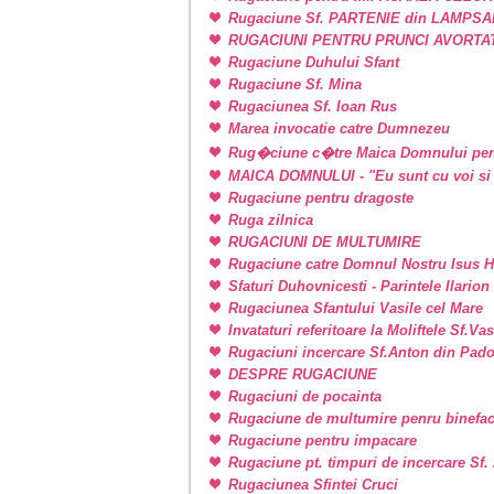
Rugaciune Sf. PARTENIE din LAMPSAKOS
RUGACIUNI PENTRU PRUNCI AVORTA
Rugaciune Duhului Sfant
Rugaciune Sf. Mina
Rugaciunea Sf. Ioan Rus
Marea invocatie catre Dumnezeu
Rug�ciune c�tre Maica Domnului pen
MAICA DOMNULUI - "Eu sunt cu voi si 
Rugaciune pentru dragoste
Ruga zilnica
RUGACIUNI DE MULTUMIRE
Rugaciune catre Domnul Nostru Isus H
Sfaturi Duhovnicesti - Parintele Ilarion
Rugaciunea Sfantului Vasile cel Mare
Invataturi referitoare la Moliftele Sf.Va
Rugaciuni incercare Sf.Anton din Pad
DESPRE RUGACIUNE
Rugaciuni de pocainta
Rugaciune de multumire penru binefac
Rugaciune pentru impacare
Rugaciune pt. timpuri de incercare Sf
Rugaciunea Sfintei Cruci