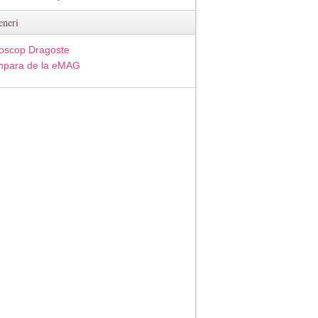
eneri
oscop Dragoste
para de la eMAG