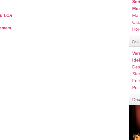
Scr
Mes
Ma 
II LOR
Ora
vantam.
Hor
Noi 
Ver
Ide
Des
Sfan
Fot
Poz
Drag