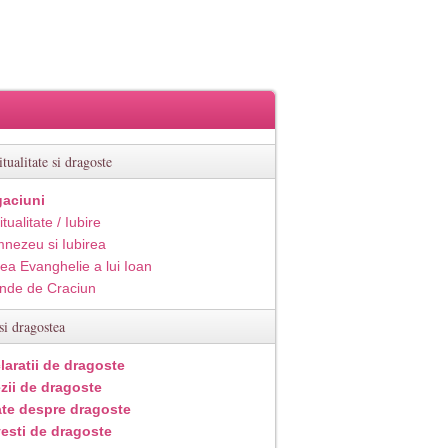
itualitate si dragoste
aciuni
itualitate / Iubire
nezeu si Iubirea
ea Evanghelie a lui Ioan
inde de Craciun
si dragostea
laratii de dragoste
zii de dragoste
ate despre dragoste
esti de dragoste