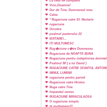
La ceas de cumpana
Vino,Doamne!
Dor de Tine, Dumnezeul meu
Calea
* Rugaciune catre Sf. Nectarie
rugaciune
Ocrotire
psalmul pastorului 22
IERTARE!...
ITI MULTUMESC
Rug�ciune c�tre Dumnezeu
Rugaciune de NOAPTE BUNA
Rugaciune pentru indeplinirea dorintel
Psalmul 90 ( a lui David )
RUGACIUNE CATRE SFANTUL ANTONI
IMNUL LUMINII
rugaciune pentru parinti
Rugaciune catre Hristos
Ruga catre Tine
Imparatul ceresc
RUGACIUNE MIRACULAOSA
O rugaciune simpla
iti multumesc!!!