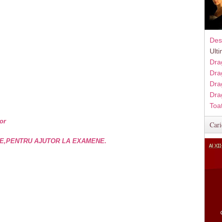
Des
Ult
Dra
Dra
Dra
Dra
Toa
or
Cari
E,PENTRU AJUTOR LA EXAMENE.