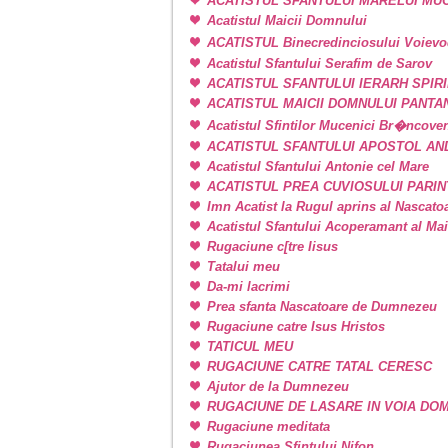
ACATISTUL SFANTULUI MARELUI M
Acatistul Maicii Domnului
ACATISTUL Binecredinciosului Voievo
Acatistul Sfantului Serafim de Sarov
ACATISTUL SFANTULUI IERARH SPIR
ACATISTUL MAICII DOMNULUI PANT
Acatistul Sfintilor Mucenici Br�ncove
ACATISTUL SFANTULUI APOSTOL AN
Acatistul Sfantului Antonie cel Mare
ACATISTUL PREA CUVIOSULUI PARIN
Imn Acatist la Rugul aprins al Nascat
Acatistul Sfantului Acoperamant al Ma
Rugaciune c[tre Iisus
Tatalui meu
Da-mi lacrimi
Prea sfanta Nascatoare de Dumnezeu
Rugaciune catre Isus Hristos
TATICUL MEU
RUGACIUNE CATRE TATAL CERESC
Ajutor de la Dumnezeu
RUGACIUNE DE LASARE IN VOIA DO
Rugaciune meditata
Rugaciunea Sfintului Nifon