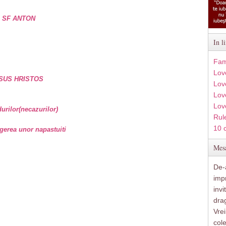
e SF ANTON
In l
Fam
Lov
SUS HRISTOS
Lov
Love
Lov
rilor(necazurilor)
Rule
10 
gerea unor napastuiti
Mesa
De-a
imp
inv
drag
Vre
col