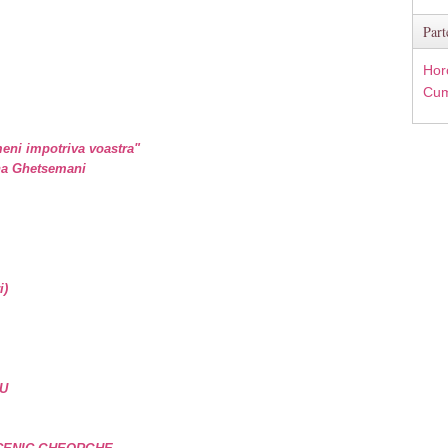
Part
Hor
Cum
eni impotriva voastra"
ina Ghetsemani
i)
U