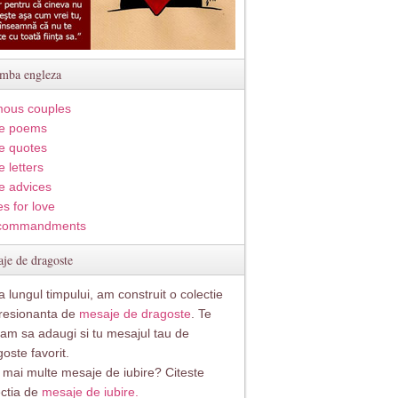
imba engleza
ous couples
e poems
e quotes
 letters
e advices
s for love
commandments
je de dragoste
 lungul timpului, am construit o colectie
resionanta de
mesaje de dragoste
. Te
itam sa adaugi si tu mesajul tau de
oste favorit.
i mai multe mesaje de iubire? Citeste
ectia de
mesaje de iubire.