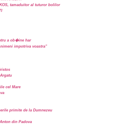
, tamaduitor al tuturor bolilor
TI
tru a ob�ine har
nimeni impotriva voastra"
ristos
 Argatu
sile cel Mare
ova
erile primite de la Dumnezeu
. Anton din Padova