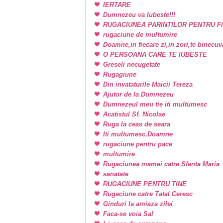
IERTARE
Dumnezeu va Iubeste!!!
RUGACIUNEA PARINTILOR PENTRU FI
rugaciune de multumire
Doamne,in fiecare zi,in zori,te binecu
O PERSOANA CARE TE IUBESTE
Greseli necugetate
Rugagiune
Din invataturile Maicii Tereza
Ajutor de la Dumnezeu
Dumnezeul meu tie iti multumesc
Acatistul Sf. Nicolae
Ruga la ceas de seara
Iti multumesc,Doamne
rugaciune pentru pace
multumire
Rugaciunea mamei catre Sfanta Maria
sanatate
RUGACIUNE PENTRU TINE
Rugaciune catre Tatal Ceresc
Ginduri la amiaza zilei
Faca-se voia Sa!