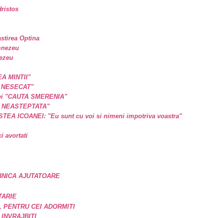
ristos
astirea Optina
mnezeu
nezeu
EA MINTII"
L NESECAT"
a ei "CAUTA SMERENIA"
E NEASTEPTATA"
A ICOANEI: "Eu sunt cu voi si nimeni impotriva voastra"
 avortati
BNICA AJUTATOARE
TARIE
 PENTRU CEI ADORMITI
 INVRAJBITI