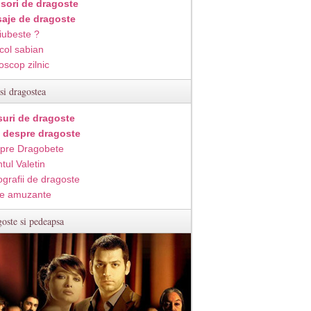
isori de dragoste
aje de dragoste
iubeste ?
col sabian
oscop zilnic
si dragostea
suri de dragoste
i despre dragoste
pre Dragobete
tul Valetin
ografii de dragoste
e amuzante
oste si pedeapsa