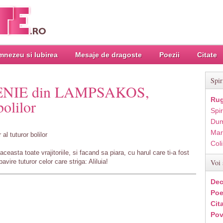
nezeu si Iubirea
Mesaje de dragoste
Poezii
Citate
Spir
TENIE din LAMPSAKOS,
Rug
bolilor
Spir
Dum
,
Mar
al tuturor bolilor
Col
ceasta toate vrajitoriile, si facand sa piara, cu harul care ti-a fost
avire tuturor celor care striga: Aliluia!
Voi 
Dec
Poe
Cit
Pov