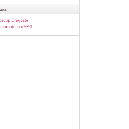
eneri
oscop Dragoste
para de la eMAG