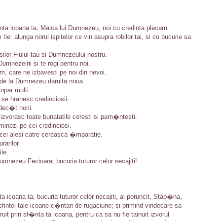
�nta icoana ta, Maica lui Dumnezeu, noi cu credinta plecam
ie: alunga norul ispitelor ce vin asupra robilor tai, si cu bucurie sa
silor Fiului tau si Dumnezeului nostru.
mnezeirii si te rogi pentru noi.
, care ne izbavesti pe noi din nevoi.
 de la Dumnezeu daruita noua.
opar multi.
se hranesc credinciosii.
dec�t norii.
izvorasc toate bunatatile ceresti si pam�ntesti.
inezi pe cei credinciosi.
 cei alesi catre cereasca �mparatie.
rarilor.
le.
mnezeu Fecioara, bucuria tuturor celor necajiti!
 icoana ta, bucuria tuturor celor necajiti, ai poruncit, Stap�na,
intei tale icoane c�ntari de rugaciune; si primind vindecare sa
ruit prin sf�nta ta icoana, pentru ca sa nu fie tainuit izvorul