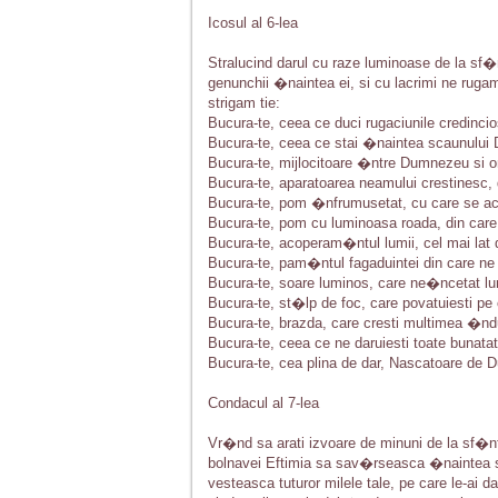
Icosul al 6-lea
Stralucind darul cu raze luminoase de la sf
genunchii �naintea ei, si cu lacrimi ne rugam t
strigam tie:
Bucura-te, ceea ce duci rugaciunile credincio
Bucura-te, ceea ce stai �naintea scaunului Du
Bucura-te, mijlocitoare �ntre Dumnezeu si om
Bucura-te, aparatoarea neamului crestinesc,
Bucura-te, pom �nfrumusetat, cu care se ac
Bucura-te, pom cu luminoasa roada, din care 
Bucura-te, acoperam�ntul lumii, cel mai lat 
Bucura-te, pam�ntul fagaduintei din care ne 
Bucura-te, soare luminos, care ne�ncetat lum
Bucura-te, st�lp de foc, care povatuiesti pe
Bucura-te, brazda, care cresti multimea �ndu
Bucura-te, ceea ce ne daruiesti toate bunatati
Bucura-te, cea plina de dar, Nascatoare de Du
Condacul al 7-lea
Vr�nd sa arati izvoare de minuni de la sf�nta
bolnavei Eftimia sa sav�rseasca �naintea sf
vesteasca tuturor milele tale, pe care le-ai da