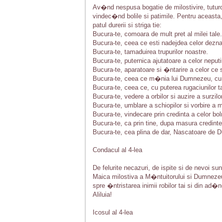
Av�nd nespusa bogatie de milostivire, tuturo
vindec�nd bolile si patimile. Pentru aceasta
patul durerii si striga tie:
Bucura-te, comoara de mult pret al milei tale.
Bucura-te, ceea ce esti nadejdea celor deznad
Bucura-te, tamaduirea trupurilor noastre.
Bucura-te, puternica ajutatoare a celor neputi
Bucura-te, aparatoare si �ntarire a celor ce
Bucura-te, ceea ce m�nia lui Dumnezeu, cu ru
Bucura-te, ceea ce, cu puterea rugaciunilor ta
Bucura-te, vedere a orbilor si auzire a surzilor
Bucura-te, umblare a schiopilor si vorbire a mu
Bucura-te, vindecare prin credinta a celor bol
Bucura-te, ca prin tine, dupa masura credinte
Bucura-te, cea plina de dar, Nascatoare de Du
Condacul al 4-lea
De felurite necazuri, de ispite si de nevoi sunt
Maica milostiva a M�ntuitorului si Dumnezeul
spre �ntristarea inimii robilor tai si din ad�
Aliluia!
Icosul al 4-lea