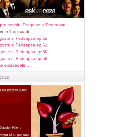
pre serialul Dragoste si Pedeapsa
imele 4 episoade
goste si Pedeapsa ep 62
goste si Pedeapsa ep 61
goste si Pedeapsa ep 60
goste si Pedeapsa ep 59
te episoadele...
caturi