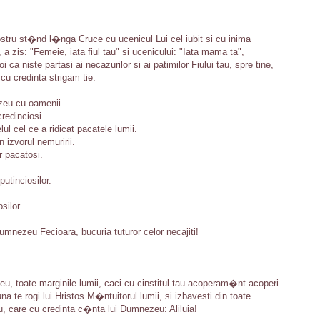
stru st�nd l�nga Cruce cu ucenicul Lui cel iubit si cu inima
a zis: "Femeie, iata fiul tau" si ucenicului: "Iata mama ta",
i ca niste partasi ai necazurilor si ai patimilor Fiului tau, spre tine,
cu credinta strigam tie:
eu cu oamenii.
redinciosi.
l cel ce a ridicat pacatele lumii.
 izvorul nemuririi.
r pacatosi.
utinciosilor.
silor.
mnezeu Fecioara, bucuria tuturor celor necajiti!
u, toate marginile lumii, caci cu cinstitul tau acoperam�nt acoperi
a te rogi lui Hristos M�ntuitorul lumii, si izbavesti din toate
u, care cu credinta c�nta lui Dumnezeu: Aliluia!