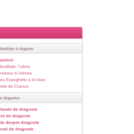
itualitate si dragoste
aciuni
itualitate / Iubire
nezeu si Iubirea
ea Evanghelie a lui Ioan
inde de Craciun
si dragostea
laratii de dragoste
zii de dragoste
ate despre dragoste
esti de dragoste