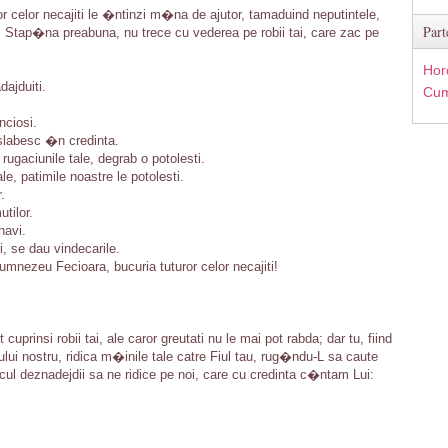
r celor necajiti le �ntinzi m�na de ajutor, tamaduind neputintele,
Part
, Stap�na preabuna, nu trece cu vederea pe robii tai, care zac pe
Hor
ajduiti.
Cum
nciosi.
 slabesc �n credinta.
gaciunile tale, degrab o potolesti.
le, patimile noastre le potolesti.
.
tilor.
navi.
i, se dau vindecarile.
mnezeu Fecioara, bucuria tuturor celor necajiti!
 cuprinsi robii tai, ale caror greutati nu le mai pot rabda; dar tu, fiind
ui nostru, ridica m�inile tale catre Fiul tau, rug�ndu-L sa caute
ncul deznadejdii sa ne ridice pe noi, care cu credinta c�ntam Lui: