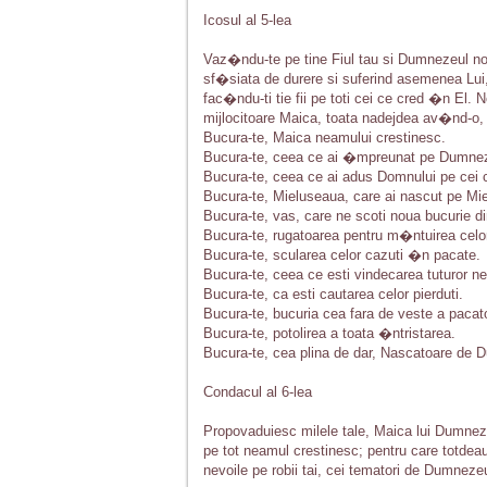
Icosul al 5-lea
Vaz�ndu-te pe tine Fiul tau si Dumnezeul no
sf�siata de durere si suferind asemenea Lui, 
fac�ndu-ti tie fii pe toti cei ce cred �n El. No
mijlocitoare Maica, toata nadejdea av�nd-o, 
Bucura-te, Maica neamului crestinesc.
Bucura-te, ceea ce ai �mpreunat pe Dumnez
Bucura-te, ceea ce ai adus Domnului pe cei c
Bucura-te, Mieluseaua, care ai nascut pe Mielu
Bucura-te, vas, care ne scoti noua bucurie din
Bucura-te, rugatoarea pentru m�ntuirea celo
Bucura-te, scularea celor cazuti �n pacate.
Bucura-te, ceea ce esti vindecarea tuturor nep
Bucura-te, ca esti cautarea celor pierduti.
Bucura-te, bucuria cea fara de veste a pacato
Bucura-te, potolirea a toata �ntristarea.
Bucura-te, cea plina de dar, Nascatoare de Du
Condacul al 6-lea
Propovaduiesc milele tale, Maica lui Dumneze
pe tot neamul crestinesc; pentru care totdeaun
nevoile pe robii tai, cei tematori de Dumneze