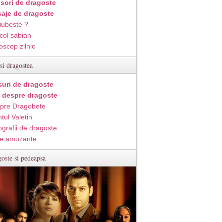
isori de dragoste
aje de dragoste
iubeste ?
col sabian
oscop zilnic
si dragostea
suri de dragoste
i despre dragoste
pre Dragobete
tul Valetin
ografii de dragoste
e amuzante
oste si pedeapsa