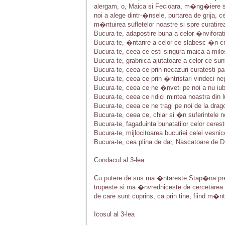
alergam, o, Maica si Fecioara, m�ng�iere s
noi a alege dintr-�nsele, purtarea de grija, c
m�ntuirea sufletelor noastre si spre curatirea
Bucura-te, adapostire buna a celor �nviforati
Bucura-te, �ntarire a celor ce slabesc �n cr
Bucura-te, ceea ce esti singura maica a milost
Bucura-te, grabnica ajutatoare a celor ce su
Bucura-te, ceea ce prin necazuri curatesti pa
Bucura-te, ceea ce prin �ntristari vindeci nepu
Bucura-te, ceea ce ne �nveti pe noi a nu iubi
Bucura-te, ceea ce ridici mintea noastra din
Bucura-te, ceea ce ne tragi pe noi de la d
Bucura-te, ceea ce, chiar si �n suferintele 
Bucura-te, fagaduinta bunatatilor celor cerest
Bucura-te, mijlocitoarea bucuriei celei vesnic
Bucura-te, cea plina de dar, Nascatoare de Du
Condacul al 3-lea
Cu putere de sus ma �ntareste Stap�na preab
trupeste si ma �nvredniceste de cercetarea s
de care sunt cuprins, ca prin tine, fiind m�n
Icosul al 3-lea