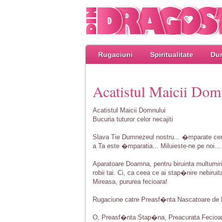
Rugaciuni
Spiritualitate
Dum
Acatistul Maicii Dom
Acatistul Maicii Domnului
Bucuria tuturor celor necajiti
Slava Tie Dumnezeul nostru... �mparate cere
a Ta este �mparatia... Miluieste-ne pe noi... 
Aparatoare Doamna, pentru biruinta multumir
robii tai. Ci, ca ceea ce ai stap�nire nebirui
Mireasa, pururea fecioara!
Rugaciune catre Preasf�nta Nascatoare d
O, Preasf�nta Stap�na, Preacurata Fecio