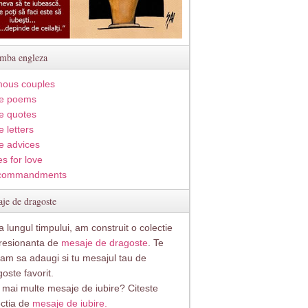
imba engleza
ous couples
e poems
e quotes
 letters
e advices
s for love
commandments
je de dragoste
 lungul timpului, am construit o colectie
resionanta de
mesaje de dragoste
. Te
itam sa adaugi si tu mesajul tau de
oste favorit.
i mai multe mesaje de iubire? Citeste
ectia de
mesaje de iubire.