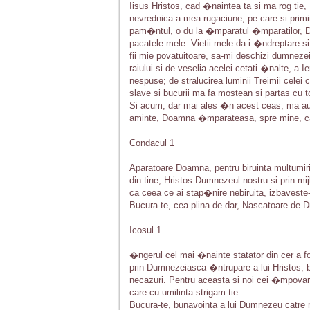
Iisus Hristos, cad �naintea ta si ma rog ti
nevrednica a mea rugaciune, pe care si prim
pam�ntul, o du la �mparatul �mparatilor, Dom
pacatele mele. Vietii mele da-i �ndreptare s
fii mie povatuitoare, sa-mi deschizi dumnez
raiului si de veselia acelei cetati �nalte, a 
nespuse; de stralucirea luminii Treimii celei c
slave si bucurii ma fa mostean si partas cu to
Si acum, dar mai ales �n acest ceas, ma auz
aminte, Doamna �mparateasa, spre mine, ca
Condacul 1
Aparatoare Doamna, pentru biruinta multumiri
din tine, Hristos Dumnezeul nostru si prin mij
ca ceea ce ai stap�nire nebiruita, izbaveste-ne
Bucura-te, cea plina de dar, Nascatoare de Du
Icosul 1
�ngerul cel mai �nainte statator din cer a f
prin Dumnezeiasca �ntrupare a lui Hristos, b
necazuri. Pentru aceasta si noi cei �mpovar
care cu umilinta strigam tie:
Bucura-te, bunavointa a lui Dumnezeu catre n