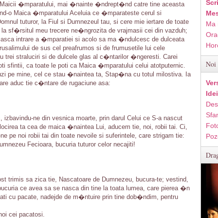
Scr
e, Maicii �mparatului, mai �nainte �ndrept�nd catre tine aceasta
ind-o Maica �mparatului Aceluia ce �mparateste cerul si
Mes
nul tuturor, la Fiul si Dumnezeul tau, si cere mie iertare de toate
Ma 
i la sf�rsitul meu trecere ne�ngrozita de vrajmasii cei din vazduh;
Ora
eiasca intrare a �mparatiei si acolo sa ma �ndulcesc de dulceata
Hor
Ierusalimului de sus cel preafrumos si de frumusetile lui cele
u trei straluciri si de dulcele glas al c�ntarilor �ngeresti. Carei
Noi 
ti sfintii, ca toate le poti ca Maica �mparatului celui atotputernic.
i pe mine, cel ce stau �naintea ta, Stap�na cu totul milostiva. Ia
Ver
re aduc tie c�ntare de rugaciune asa:
Ide
Des
Sfan
, izbavindu-ne din vesnica moarte, prin darul Celui ce S-a nascut
Fot
locirea ta cea de maica �naintea Lui, aducem tie, noi, robii tai. Ci,
 pe noi robii tai din toate nevoile si suferintele, care strigam tie:
Poz
mnezeu Fecioara, bucuria tuturor celor necajiti!
Drag
ost trimis sa zica tie, Nascatoare de Dumnezeu, bucura-te; vestind,
ucuria ce avea sa se nasca din tine la toata lumea, care pierea �n
ati cu pacate, nadejde de m�ntuire prin tine dob�ndim, pentru
oi cei pacatosi.