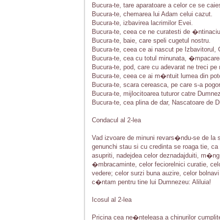
Bucura-te, tare aparatoare a celor ce se cai
Bucura-te, chemarea lui Adam celui cazut.
Bucura-te, izbavirea lacrimilor Evei.
Bucura-te, ceea ce ne curatesti de �ntinaciu
Bucura-te, baie, care speli cugetul nostru.
Bucura-te, ceea ce ai nascut pe Izbavitorul, 
Bucura-te, cea cu totul minunata, �mpacare
Bucura-te, pod, care cu adevarat ne treci pe n
Bucura-te, ceea ce ai m�ntuit lumea din poto
Bucura-te, scara cereasca, pe care s-a pogo
Bucura-te, mijlocitoarea tuturor catre Dumne
Bucura-te, cea plina de dar, Nascatoare de Du
Condacul al 2-lea
Vad izvoare de minuni revars�ndu-se de la 
genunchi stau si cu credinta se roaga tie, ca t
asupriti, nadejdea celor deznadajduiti, m�ng�
�mbracaminte, celor feciorelnici curatie, celor
vedere; celor surzi buna auzire, celor bolnav
c�ntam pentru tine lui Dumnezeu: Aliluia!
Icosul al 2-lea
Pricina cea ne�nteleasa a chinurilor cumplit