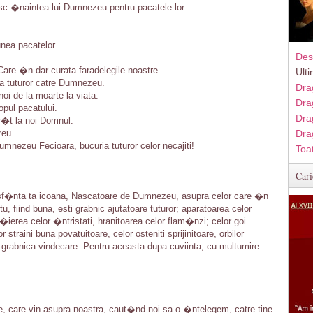
esc �naintea lui Dumnezeu pentru pacatele lor.
nea pacatelor.
Des
Care �n dar curata faradelegile noastre.
Ult
a tuturor catre Dumnezeu.
Dra
oi de la moarte la viata.
Dra
pul pacatului.
Dra
r�t la noi Domnul.
zeu.
Dra
mnezeu Fecioara, bucuria tuturor celor necajiti!
Toa
Cari
sf�nta ta icoana, Nascatoare de Dumnezeu, asupra celor care �n
u, fiind buna, esti grabnic ajutatoare tuturor; aparatoarea celor
ierea celor �ntristati, hranitoarea celor flam�nzi; celor goi
 straini buna povatuitoare, celor osteniti sprijinitoare, orbilor
i grabnica vindecare. Pentru aceasta dupa cuviinta, cu multumire
e, care vin asupra noastra, caut�nd noi sa o �ntelegem, catre tine