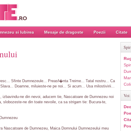
nezeu si Iubirea
Mesaje de dragoste
Poezii
Citate
Spir
nului
Rug
Spir
Dum
Mar
sc... Sfinte Dumnezeule... Preasf�nta Treime... Tatal nostru... Ca
Col
Slava... Doamne, miluieste-ne pe noi... Si acum... Usa milostivirii...
Voi 
i, izbavindu-ne din nevoi, aducem tie, Nascatoare de Dumnezeu noi
ta, slobozeste-ne din toate nevoile, ca sa strigam tie: Bucura-te,
Dec
Poe
e Dumnezeu
Cit
Pov
ara Nascatoare de Dumnezeu, Maica Domnului Dumnezeului meu