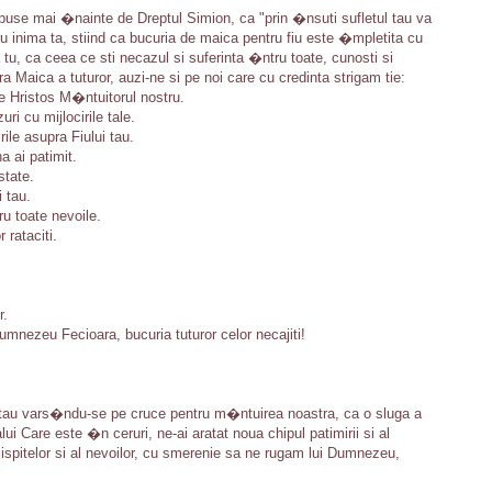
use mai �nainte de Dreptul Simion, ca "prin �nsuti sufletul tau va
u inima ta, stiind ca bucuria de maica pentru fiu este �mpletita cu
, ca ceea ce sti necazul si suferinta �ntru toate, cunosti si
a Maica a tuturor, auzi-ne si pe noi care cu credinta strigam tie:
e Hristos M�ntuitorul nostru.
i cu mijlocirile tale.
rile asupra Fiului tau.
a ai patimit.
state.
 tau.
u toate nevoile.
 rataciti.
r.
mnezeu Fecioara, bucuria tuturor celor necajiti!
au vars�ndu-se pe cruce pentru m�ntuirea noastra, ca o sluga a
i Care este �n ceruri, ne-ai aratat noua chipul patimirii si al
ispitelor si al nevoilor, cu smerenie sa ne rugam lui Dumnezeu,