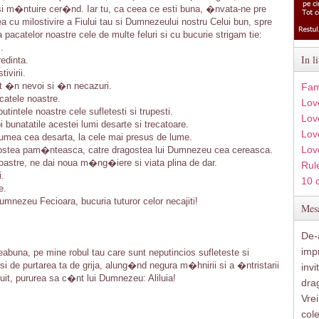
i m�ntuire cer�nd. Iar tu, ca ceea ce esti buna, �nvata-ne pre
ea cu milostivire a Fiului tau si Dumnezeului nostru Celui bun, spre
 pacatelor noastre cele de multe feluri si cu bucurie strigam tie:
.
In l
edinta.
ivirii.
nt �n nevoi si �n necazuri.
Fam
catele noastre.
Lov
tintele noastre cele sufletesti si trupesti.
Lov
 bunatatile acestei lumi desarte si trecatoare.
Love
 lumea cea desarta, la cele mai presus de lume.
Lov
ragostea pam�nteasca, catre dragostea lui Dumnezeu cea cereasca.
noastre, ne dai noua m�ng�iere si viata plina de dar.
Rule
i.
10 
e.
mnezeu Fecioara, bucuria tuturor celor necajiti!
Mesa
De-a
imp
una, pe mine robul tau care sunt neputincios sufleteste si
i de purtarea ta de grija, alung�nd negura m�hnirii si a �ntristarii
inv
tuit, pururea sa c�nt lui Dumnezeu: Aliluia!
drag
Vre
col