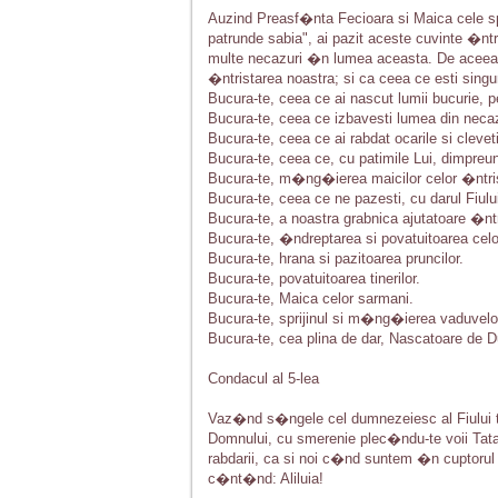
Auzind Preasf�nta Fecioara si Maica cele sp
patrunde sabia", ai pazit aceste cuvinte �ntr
multe necazuri �n lumea aceasta. De aceea tu
�ntristarea noastra; si ca ceea ce esti singur
Bucura-te, ceea ce ai nascut lumii bucurie, p
Bucura-te, ceea ce izbavesti lumea din necazur
Bucura-te, ceea ce ai rabdat ocarile si cleveti
Bucura-te, ceea ce, cu patimile Lui, dimpreun
Bucura-te, m�ng�ierea maicilor celor �ntri
Bucura-te, ceea ce ne pazesti, cu darul Fiului
Bucura-te, a noastra grabnica ajutatoare �ntr
Bucura-te, �ndreptarea si povatuitoarea celor
Bucura-te, hrana si pazitoarea pruncilor.
Bucura-te, povatuitoarea tinerilor.
Bucura-te, Maica celor sarmani.
Bucura-te, sprijinul si m�ng�ierea vaduvelo
Bucura-te, cea plina de dar, Nascatoare de Du
Condacul al 5-lea
Vaz�nd s�ngele cel dumnezeiesc al Fiului t
Domnului, cu smerenie plec�ndu-te voii Tatalu
rabdarii, ca si noi c�nd suntem �n cuptorul 
c�nt�nd: Aliluia!