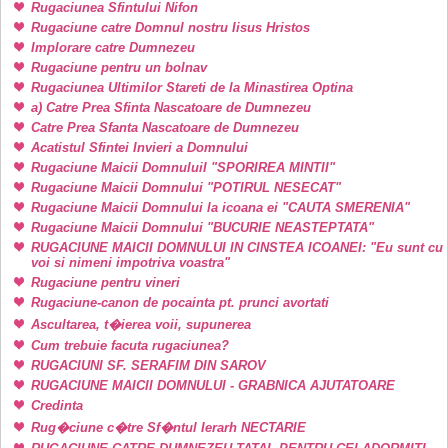
Rugaciunea Sfintului Nifon
Rugaciune catre Domnul nostru Iisus Hristos
Implorare catre Dumnezeu
Rugaciune pentru un bolnav
Rugaciunea Ultimilor Stareti de la Minastirea Optina
a) Catre Prea Sfinta Nascatoare de Dumnezeu
Catre Prea Sfanta Nascatoare de Dumnezeu
Acatistul Sfintei Invieri a Domnului
Rugaciune Maicii DomnuluiI "SPORIREA MINTII"
Rugaciune Maicii Domnului "POTIRUL NESECAT"
Rugaciune Maicii Domnului la icoana ei "CAUTA SMERENIA"
Rugaciune Maicii Domnului "BUCURIE NEASTEPTATA"
RUGACIUNE MAICII DOMNULUI IN CINSTEA ICOANEI: "Eu sunt cu
voi si nimeni impotriva voastra"
Rugaciune pentru vineri
Rugaciune-canon de pocainta pt. prunci avortati
Ascultarea, t�ierea voii, supunerea
Cum trebuie facuta rugaciunea?
RUGACIUNI SF. SERAFIM DIN SAROV
RUGACIUNE MAICII DOMNULUI - GRABNICA AJUTATOARE
Credinta
Rug�ciune c�tre Sf�ntul Ierarh NECTARIE