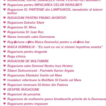
RUGACIUNE CATRE DUMNEZEU TATAL PENTRU CEI ADORMITI
Rugaciune pentru IMPACAREA CELOR INVRAJBITI
Rugaciune Sf. PARTENIE din LAMPSAKOS, tamaduitor al tuturor
bolilor
RUGACIUNI PENTRU PRUNCI AVORTATI
Rugaciune Duhului Sfant
Rugaciune Sf. Mina
Rugaciunea Sf. Ioan Rus
Marea invocatie catre Dumnezeu
Rug�ciune c�tre Maica Domnului pentru a ob�ine har
MAICA DOMNULUI - "Eu sunt cu voi si nimeni impotriva voastra"
Rugaciune pentru dragoste
Ruga zilnica
RUGACIUNI DE MULTUMIRE
Rugaciune catre Domnul Nostru Isus Hristos
Sfaturi Duhovnicesti - Parintele Ilarion Argatu
Rugaciunea Sfantului Vasile cel Mare
Invataturi referitoare la Moliftele Sf.Vasile cel Mare
Rugaciuni incercare Sf.Anton din Padova
DESPRE RUGACIUNE
Rugaciuni de pocainta
Rugaciune de multumire penru binefacerile primite de la Dumneze
Rugaciune pentru impacare