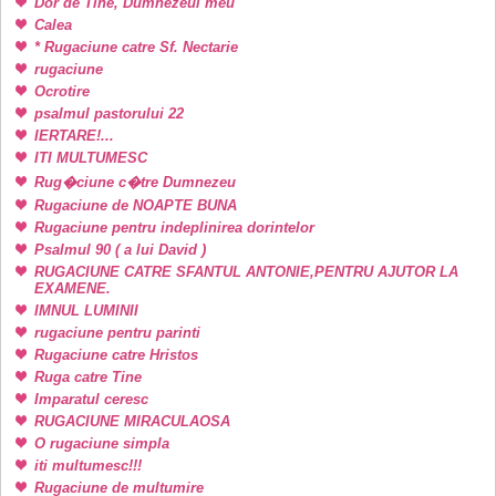
Dor de Tine, Dumnezeul meu
Calea
* Rugaciune catre Sf. Nectarie
rugaciune
Ocrotire
psalmul pastorului 22
IERTARE!...
ITI MULTUMESC
Rug�ciune c�tre Dumnezeu
Rugaciune de NOAPTE BUNA
Rugaciune pentru indeplinirea dorintelor
Psalmul 90 ( a lui David )
RUGACIUNE CATRE SFANTUL ANTONIE,PENTRU AJUTOR LA
EXAMENE.
IMNUL LUMINII
rugaciune pentru parinti
Rugaciune catre Hristos
Ruga catre Tine
Imparatul ceresc
RUGACIUNE MIRACULAOSA
O rugaciune simpla
iti multumesc!!!
Rugaciune de multumire