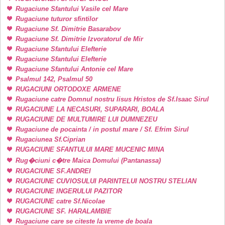
Rugaciune Sfantului Vasile cel Mare
Rugaciune tuturor sfintilor
Rugaciune Sf. Dimitrie Basarabov
Rugaciune Sf. Dimitrie Izvoratorul de Mir
Rugaciune Sfantului Elefterie
Rugaciune Sfantului Elefterie
Rugaciune Sfantului Antonie cel Mare
Psalmul 142, Psalmul 50
RUGACIUNI ORTODOXE ARMENE
Rugaciune catre Domnul nostru Iisus Hristos de Sf.Isaac Sirul
RUGACIUNE LA NECASURI, SUPARARI, BOALA
RUGACIUNE DE MULTUMIRE LUI DUMNEZEU
Rugaciune de pocainta / in postul mare / Sf. Efrim Sirul
Rugaciunea Sf.Ciprian
RUGACIUNE SFANTULUI MARE MUCENIC MINA
Rug�ciuni c�tre Maica Domului (Pantanassa)
RUGACIUNE SF.ANDREI
RUGACIUNE CUVIOSULUI PARINTELUI NOSTRU STELIAN
RUGACIUNE INGERULUI PAZITOR
RUGACIUNE catre Sf.Nicolae
RUGACIUNE SF. HARALAMBIE
Rugaciune care se citeste la vreme de boala