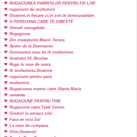
RUGACIUNEA PARINTILOR PENTRU FIII LOR
rugaciune de multumire
Doamne,in fiecare zi,in zori,te binecuvantam.
O PERSOANA CARE TE IUBESTE
Greseli necugetate
Rugagiune
Din invataturile Maicii Tereza
Ajutor de la Dumnezeu
Dumnezeul meu tie iti multumesc
Acatistul Sf. Nicolae
Ruga la ceas de seara
Iti multumesc,Doamne
rugaciune pentru pace
multumire
Rugaciunea mamei catre Sfanta Maria
sanatate
RUGACIUNE PENTRU TINE
Rugaciune catre Tatal Ceresc
Ginduri la amiaza zilei
Faca-se voia Sa!
La ceas de cumpana
Vino,Doamne!