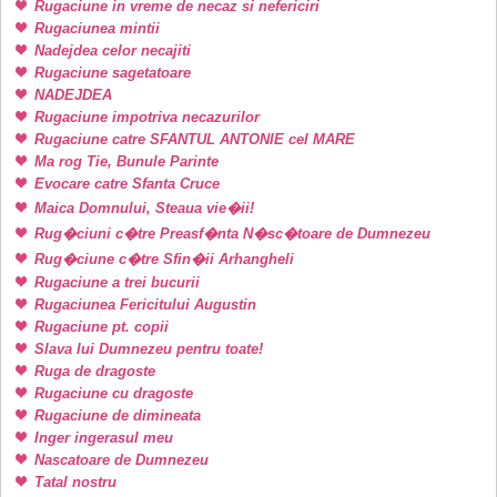
Rugaciune in vreme de necaz si nefericiri
Rugaciunea mintii
Nadejdea celor necajiti
Rugaciune sagetatoare
NADEJDEA
Rugaciune impotriva necazurilor
Rugaciune catre SFANTUL ANTONIE cel MARE
Ma rog Tie, Bunule Parinte
Evocare catre Sfanta Cruce
Maica Domnului, Steaua vie�ii!
Rug�ciuni c�tre Preasf�nta N�sc�toare de Dumnezeu
Rug�ciune c�tre Sfin�ii Arhangheli
Rugaciune a trei bucurii
Rugaciunea Fericitului Augustin
Rugaciune pt. copii
Slava lui Dumnezeu pentru toate!
Ruga de dragoste
Rugaciune cu dragoste
Rugaciune de dimineata
Inger ingerasul meu
Nascatoare de Dumnezeu
Tatal nostru