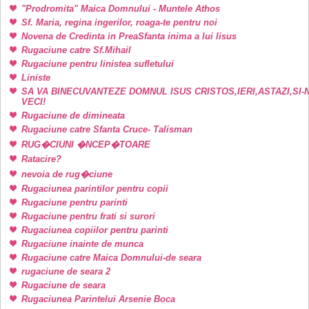
"Prodromita" Maica Domnului - Muntele Athos
Sf. Maria, regina ingerilor, roaga-te pentru noi
Novena de Credinta in PreaSfanta inima a lui Iisus
Rugaciune catre Sf.Mihail
Rugaciune pentru linistea sufletului
Liniste
SA VA BINECUVANTEZE DOMNUL ISUS CRISTOS,IERI,ASTAZI,SI-
VECI!
Rugaciune de dimineata
Rugaciune catre Sfanta Cruce- Talisman
RUG�CIUNI �NCEP�TOARE
Ratacire?
nevoia de rug�ciune
Rugaciunea parintilor pentru copii
Rugaciune pentru parinti
Rugaciune pentru frati si surori
Rugaciunea copiilor pentru parinti
Rugaciune inainte de munca
Rugaciune catre Maica Domnului-de seara
rugaciune de seara 2
Rugaciune de seara
Rugaciunea Parintelui Arsenie Boca