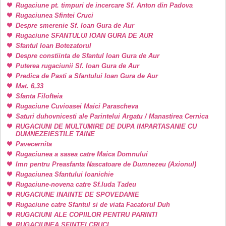
Rugaciune pt. timpuri de incercare Sf. Anton din Padova
Rugaciunea Sfintei Cruci
Despre smerenie Sf. Ioan Gura de Aur
Rugaciune SFANTULUI IOAN GURA DE AUR
Sfantul Ioan Botezatorul
Despre constiinta de Sfantul Ioan Gura de Aur
Puterea rugaciunii Sf. Ioan Gura de Aur
Predica de Pasti a Sfantului Ioan Gura de Aur
Mat. 6,33
Sfanta Filofteia
Rugaciune Cuvioasei Maici Parascheva
Saturi duhovnicesti ale Parintelui Argatu / Manastirea Cernica
RUGACIUNI DE MULTUMIRE DE DUPA IMPARTASANIE CU
DUMNEZEIESTILE TAINE
Pavecernita
Rugaciunea a sasea catre Maica Domnului
Imn pentru Preasfanta Nascatoare de Dumnezeu (Axionul)
Rugaciunea Sfantului Ioanichie
Rugaciune-novena catre Sf.Iuda Tadeu
RUGACIUNE INAINTE DE SPOVEDANIE
Rugaciune catre Sfantul si de viata Facatorul Duh
RUGACIUNI ALE COPIILOR PENTRU PARINTI
RUGACIUNEA SFINTEI CRUCI