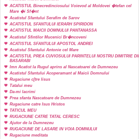
ACATISTUL Binecredinciosului Voievod al Moldovei �tefan cel
Mare �i Sf�nt
Acatistul Sfantului Serafim de Sarov
ACATISTUL SFANTULUI IERARH SPIRIDON
ACATISTUL MAICII DOMNULUI PANTANASSA
Acatistul Sfintilor Mucenici Br�ncoveni
ACATISTUL SFANTULUI APOSTOL ANDREI
Acatistul Sfantului Antonie cel Mare
ACATISTUL PREA CUVIOSULUI PARINTELUI NOSTRU DIMITRIE DI
BASARABI
Imn Acatist la Rugul aprins al Nascatoarei de Dumnezeu
Acatistul Sfantului Acoperamant al Maicii Domnului
Rugaciune c[tre Iisus
Tatalui meu
Da-mi lacrimi
Prea sfanta Nascatoare de Dumnezeu
Rugaciune catre Isus Hristos
TATICUL MEU
RUGACIUNE CATRE TATAL CERESC
Ajutor de la Dumnezeu
RUGACIUNE DE LASARE IN VOIA DOMNULUI
Rugaciune meditata