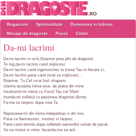
Rugaciuni
Spiritualitate
Dumnezeu si Iubirea
Mesaje de dragoste
Poezii
Citate
Da-mi lacrimi
Da-mi lacrimi in ochi,Doamne prea plin de dragoste,
Te rog,da-mi lacrimi cand mijlocesc
Da-mi lacrimi cand ingenunchez la tronul Tau in fiecare zi,
Da-mi lacrimi pana cand invat sa mijlocesc...
Doamne, Tu Cel ce-ai fost strapuns,
sfarma aceasta inima rece, de piatra din mine
Incalzeste-mi inima cu Focul Tau cel Sfant
Inunda-mi sufletul cu pasiunea dragostei divine;
Fa-ma sa tanjesc dupa voia Ta.
Nepasarea-mi din inima indeparteaz-o din nou,
Pana ce flamanzesc, insetez si tanjesc...
Pana cand dorinta dupa sufletele oamenilor ruinati de pacat,
Se va mistui in mine, facandu-ma sa ard...