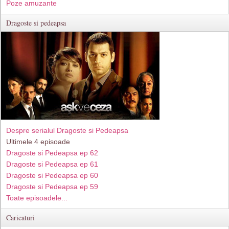
Poze amuzante
Dragoste si pedeapsa
Despre serialul Dragoste si Pedeapsa
Ultimele 4 episoade
Dragoste si Pedeapsa ep 62
Dragoste si Pedeapsa ep 61
Dragoste si Pedeapsa ep 60
Dragoste si Pedeapsa ep 59
Toate episoadele...
Caricaturi