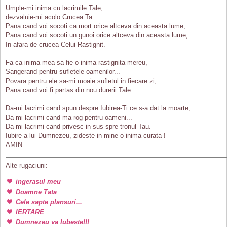
Umple-mi inima cu lacrimile Tale;
dezvaluie-mi acolo Crucea Ta
Pana cand voi socoti ca mort orice altceva din aceasta lume,
Pana cand voi socoti un gunoi orice altceva din aceasta lume,
In afara de crucea Celui Rastignit.
Fa ca inima mea sa fie o inima rastignita mereu,
Sangerand pentru sufletele oamenilor...
Povara pentru ele sa-mi moaie sufletul in fiecare zi,
Pana cand voi fi partas din nou durerii Tale...
Da-mi lacrimi cand spun despre Iubirea-Ti ce s-a dat la moarte;
Da-mi lacrimi cand ma rog pentru oameni...
Da-mi lacrimi cand privesc in sus spre tronul Tau.
Iubire a lui Dumnezeu, zideste in mine o inima curata !
AMIN
Alte rugaciuni:
ingerasul meu
Doamne Tata
Cele sapte plansuri...
IERTARE
Dumnezeu va Iubeste!!!