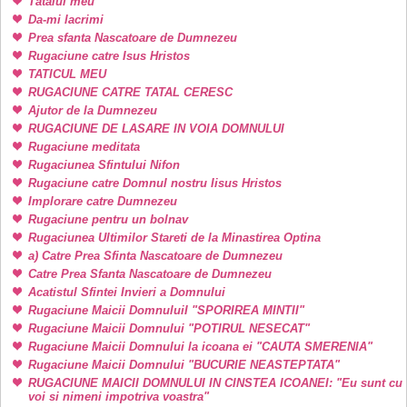
Tatalui meu
Da-mi lacrimi
Prea sfanta Nascatoare de Dumnezeu
Rugaciune catre Isus Hristos
TATICUL MEU
RUGACIUNE CATRE TATAL CERESC
Ajutor de la Dumnezeu
RUGACIUNE DE LASARE IN VOIA DOMNULUI
Rugaciune meditata
Rugaciunea Sfintului Nifon
Rugaciune catre Domnul nostru Iisus Hristos
Implorare catre Dumnezeu
Rugaciune pentru un bolnav
Rugaciunea Ultimilor Stareti de la Minastirea Optina
a) Catre Prea Sfinta Nascatoare de Dumnezeu
Catre Prea Sfanta Nascatoare de Dumnezeu
Acatistul Sfintei Invieri a Domnului
Rugaciune Maicii DomnuluiI "SPORIREA MINTII"
Rugaciune Maicii Domnului "POTIRUL NESECAT"
Rugaciune Maicii Domnului la icoana ei "CAUTA SMERENIA"
Rugaciune Maicii Domnului "BUCURIE NEASTEPTATA"
RUGACIUNE MAICII DOMNULUI IN CINSTEA ICOANEI: "Eu sunt cu
voi si nimeni impotriva voastra"