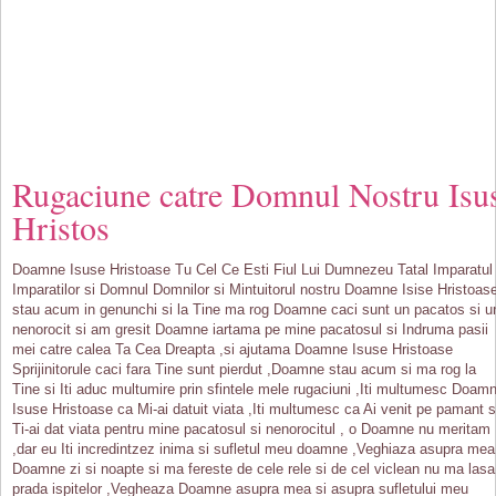
Rugaciune catre Domnul Nostru Isu
Hristos
Doamne Isuse Hristoase Tu Cel Ce Esti Fiul Lui Dumnezeu Tatal Imparatul
Imparatilor si Domnul Domnilor si Mintuitorul nostru Doamne Isise Hristoas
stau acum in genunchi si la Tine ma rog Doamne caci sunt un pacatos si u
nenorocit si am gresit Doamne iartama pe mine pacatosul si Indruma pasii
mei catre calea Ta Cea Dreapta ,si ajutama Doamne Isuse Hristoase
Sprijinitorule caci fara Tine sunt pierdut ,Doamne stau acum si ma rog la
Tine si Iti aduc multumire prin sfintele mele rugaciuni ,Iti multumesc Doam
Isuse Hristoase ca Mi-ai datuit viata ,Iti multumesc ca Ai venit pe pamant s
Ti-ai dat viata pentru mine pacatosul si nenorocitul , o Doamne nu meritam
,dar eu Iti incredintzez inima si sufletul meu doamne ,Veghiaza asupra mea
Doamne zi si noapte si ma fereste de cele rele si de cel viclean nu ma lasa
prada ispitelor ,Vegheaza Doamne asupra mea si asupra sufletului meu