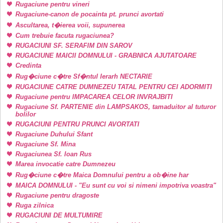
Rugaciune pentru vineri
Rugaciune-canon de pocainta pt. prunci avortati
Ascultarea, t�ierea voii, supunerea
Cum trebuie facuta rugaciunea?
RUGACIUNI SF. SERAFIM DIN SAROV
RUGACIUNE MAICII DOMNULUI - GRABNICA AJUTATOARE
Credinta
Rug�ciune c�tre Sf�ntul Ierarh NECTARIE
RUGACIUNE CATRE DUMNEZEU TATAL PENTRU CEI ADORMITI
Rugaciune pentru IMPACAREA CELOR INVRAJBITI
Rugaciune Sf. PARTENIE din LAMPSAKOS, tamaduitor al tuturor
bolilor
RUGACIUNI PENTRU PRUNCI AVORTATI
Rugaciune Duhului Sfant
Rugaciune Sf. Mina
Rugaciunea Sf. Ioan Rus
Marea invocatie catre Dumnezeu
Rug�ciune c�tre Maica Domnului pentru a ob�ine har
MAICA DOMNULUI - "Eu sunt cu voi si nimeni impotriva voastra"
Rugaciune pentru dragoste
Ruga zilnica
RUGACIUNI DE MULTUMIRE