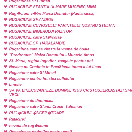
Rugaciunea Sf.Ciprian
RUGACIUNE SFANTULUI MARE MUCENIC MINA
Rug�ciuni c�tre Maica Domului (Pantanassa)
RUGACIUNE SF.ANDREI
RUGACIUNE CUVIOSULUI PARINTELUI NOSTRU STELIAN
RUGACIUNE INGERULUI PAZITOR
RUGACIUNE catre Sf.Nicolae
RUGACIUNE SF. HARALAMBIE
Rugaciune care se citeste la vreme de boala
"Prodromita" Maica Domnului - Muntele Athos
Sf. Maria, regina ingerilor, roaga-te pentru noi
Novena de Credinta in PreaSfanta inima a lui Iisus
Rugaciune catre Sf.Mihail
Rugaciune pentru linistea sufletului
Liniste
SA VA BINECUVANTEZE DOMNUL ISUS CRISTOS,IERI,ASTAZI,SI-
VECI!
Rugaciune de dimineata
Rugaciune catre Sfanta Cruce- Talisman
RUG�CIUNI �NCEP�TOARE
Ratacire?
nevoia de rug�ciune
Rugaciunea parintilor pentru copii