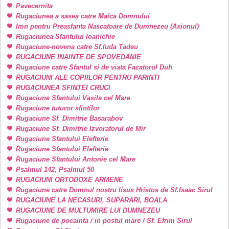
Pavecernita
Rugaciunea a sasea catre Maica Domnului
Imn pentru Preasfanta Nascatoare de Dumnezeu (Axionul)
Rugaciunea Sfantului Ioanichie
Rugaciune-novena catre Sf.Iuda Tadeu
RUGACIUNE INAINTE DE SPOVEDANIE
Rugaciune catre Sfantul si de viata Facatorul Duh
RUGACIUNI ALE COPIILOR PENTRU PARINTI
RUGACIUNEA SFINTEI CRUCI
Rugaciune Sfantului Vasile cel Mare
Rugaciune tuturor sfintilor
Rugaciune Sf. Dimitrie Basarabov
Rugaciune Sf. Dimitrie Izvoratorul de Mir
Rugaciune Sfantului Elefterie
Rugaciune Sfantului Elefterie
Rugaciune Sfantului Antonie cel Mare
Psalmul 142, Psalmul 50
RUGACIUNI ORTODOXE ARMENE
Rugaciune catre Domnul nostru Iisus Hristos de Sf.Isaac Sirul
RUGACIUNE LA NECASURI, SUPARARI, BOALA
RUGACIUNE DE MULTUMIRE LUI DUMNEZEU
Rugaciune de pocainta / in postul mare / Sf. Efrim Sirul