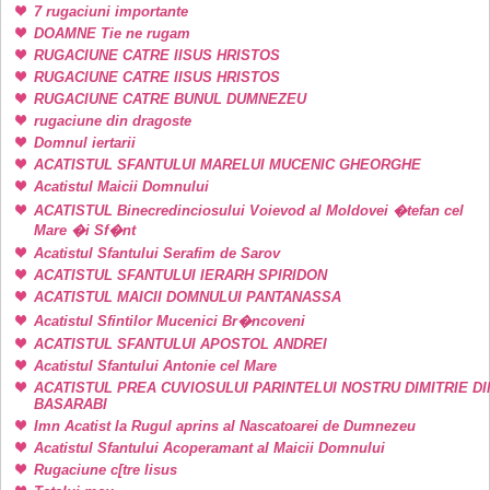
7 rugaciuni importante
DOAMNE Tie ne rugam
RUGACIUNE CATRE IISUS HRISTOS
RUGACIUNE CATRE IISUS HRISTOS
RUGACIUNE CATRE BUNUL DUMNEZEU
rugaciune din dragoste
Domnul iertarii
ACATISTUL SFANTULUI MARELUI MUCENIC GHEORGHE
Acatistul Maicii Domnului
ACATISTUL Binecredinciosului Voievod al Moldovei �tefan cel
Mare �i Sf�nt
Acatistul Sfantului Serafim de Sarov
ACATISTUL SFANTULUI IERARH SPIRIDON
ACATISTUL MAICII DOMNULUI PANTANASSA
Acatistul Sfintilor Mucenici Br�ncoveni
ACATISTUL SFANTULUI APOSTOL ANDREI
Acatistul Sfantului Antonie cel Mare
ACATISTUL PREA CUVIOSULUI PARINTELUI NOSTRU DIMITRIE DI
BASARABI
Imn Acatist la Rugul aprins al Nascatoarei de Dumnezeu
Acatistul Sfantului Acoperamant al Maicii Domnului
Rugaciune c[tre Iisus