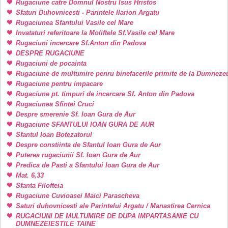
Rugaciune catre Domnul Nostru Isus Hristos
Sfaturi Duhovnicesti - Parintele Ilarion Argatu
Rugaciunea Sfantului Vasile cel Mare
Invataturi referitoare la Moliftele Sf.Vasile cel Mare
Rugaciuni incercare Sf.Anton din Padova
DESPRE RUGACIUNE
Rugaciuni de pocainta
Rugaciune de multumire penru binefacerile primite de la Dumneze
Rugaciune pentru impacare
Rugaciune pt. timpuri de incercare Sf. Anton din Padova
Rugaciunea Sfintei Cruci
Despre smerenie Sf. Ioan Gura de Aur
Rugaciune SFANTULUI IOAN GURA DE AUR
Sfantul Ioan Botezatorul
Despre constiinta de Sfantul Ioan Gura de Aur
Puterea rugaciunii Sf. Ioan Gura de Aur
Predica de Pasti a Sfantului Ioan Gura de Aur
Mat. 6,33
Sfanta Filofteia
Rugaciune Cuvioasei Maici Parascheva
Saturi duhovnicesti ale Parintelui Argatu / Manastirea Cernica
RUGACIUNI DE MULTUMIRE DE DUPA IMPARTASANIE CU
DUMNEZEIESTILE TAINE