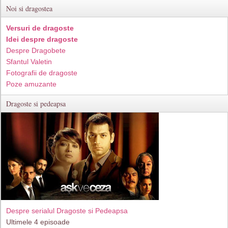
Noi si dragostea
Versuri de dragoste
Idei despre dragoste
Despre Dragobete
Sfantul Valetin
Fotografii de dragoste
Poze amuzante
Dragoste si pedeapsa
Despre serialul Dragoste si Pedeapsa
Ultimele 4 episoade