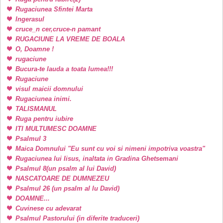
Rugaciunea Sfintei Marta
Ingerasul
cruce_n cer,cruce-n pamant
RUGACIUNE LA VREME DE BOALA
O, Doamne !
rugaciune
Bucura-te lauda a toata lumea!!!
Rugaciune
visul maicii domnului
Rugaciunea inimi.
TALISMANUL
Ruga pentru iubire
ITI MULTUMESC DOAMNE
Psalmul 3
Maica Domnului "Eu sunt cu voi si nimeni impotriva voastra"
Rugaciunea lui Iisus, inaltata in Gradina Ghetsemani
Psalmul 8(un psalm al lui David)
NASCATOARE DE DUMNEZEU
Psalmul 26 (un psalm al lu David)
DOAMNE...
Cuvinese cu adevarat
Psalmul Pastorului (in diferite traduceri)