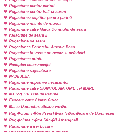
Rugaciune pentru parinti
Rugaciune pentru frati si surori
Rugaciunea copiilor pentru parinti
Rugaciune inainte de munca
Rugaciune catre Maica Domnului-de seara
rugaciune de seara 2
Rugaciune de seara
Rugaciunea Parintelui Arsenie Boca
Rugaciune in vreme de necaz si nefericiri
Rugaciunea mintii
Nadejdea celor necajiti
Rugaciune sagetatoare
NADEJDEA
Rugaciune impotriva necazurilor
Rugaciune catre SFANTUL ANTONIE cel MARE
Ma rog Tie, Bunule Parinte
Evocare catre Sfanta Cruce
Maica Domnului, Steaua vie�ii!
Rug�ciuni c�tre Preasf�nta N�sc�toare de Dumnezeu
Rug�ciune c�tre Sfin�ii Arhangheli
Rugaciune a trei bucurii