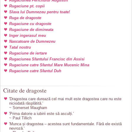
Rugaciunea Fericitului Augustin
Rugaciune pt. copii
Slava lui Dumnezeu pentru toate!
Ruga de dragoste
Rugaciune cu dragoste
Rugaciune de dimineata
Inger ingerasul meu
Nascatoare de Dumnezeu
Tatal nostru
Rugaciune de iertare
Rugaciunea Sfantului Francisc din Assisi
Rugaciune catre Sfantul Mare Mucenic Mina
Rugaciune catre Sfantul Duh
Citate de dragoste
'Dragostea care durează cel mai mult este dragostea care nu este
niciodată răsplătită.'
~ Somerset Maugham
'Prima datorie a iubirii este să asculți.'
~ Paul Tillich
'Munca și dragostea – acestea sunt fundamentale. Fără ele există
nevroză.'