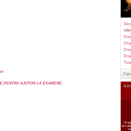
Des
Ult
Dra
Dra
Dra
Dra
Toa
or
Cari
E,PENTRU AJUTOR LA EXAMENE.