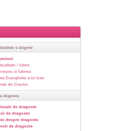
itualitate si dragoste
aciuni
itualitate / Iubire
nezeu si Iubirea
ea Evanghelie a lui Ioan
inde de Craciun
si dragostea
laratii de dragoste
zii de dragoste
ate despre dragoste
esti de dragoste