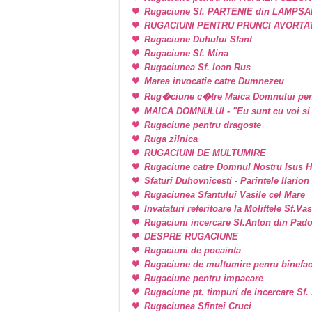
Rugaciune Sf. PARTENIE din LAMPSAKOS
RUGACIUNI PENTRU PRUNCI AVORTA
Rugaciune Duhului Sfant
Rugaciune Sf. Mina
Rugaciunea Sf. Ioan Rus
Marea invocatie catre Dumnezeu
Rug�ciune c�tre Maica Domnului pen
MAICA DOMNULUI - "Eu sunt cu voi si 
Rugaciune pentru dragoste
Ruga zilnica
RUGACIUNI DE MULTUMIRE
Rugaciune catre Domnul Nostru Isus H
Sfaturi Duhovnicesti - Parintele Ilarion
Rugaciunea Sfantului Vasile cel Mare
Invataturi referitoare la Moliftele Sf.Va
Rugaciuni incercare Sf.Anton din Pad
DESPRE RUGACIUNE
Rugaciuni de pocainta
Rugaciune de multumire penru binefac
Rugaciune pentru impacare
Rugaciune pt. timpuri de incercare Sf
Rugaciunea Sfintei Cruci