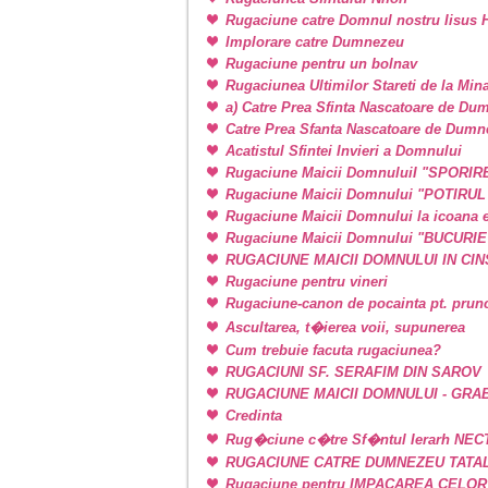
Rugaciune catre Domnul nostru Iisus H
Implorare catre Dumnezeu
Rugaciune pentru un bolnav
Rugaciunea Ultimilor Stareti de la Min
a) Catre Prea Sfinta Nascatoare de Du
Catre Prea Sfanta Nascatoare de Dum
Acatistul Sfintei Invieri a Domnului
Rugaciune Maicii DomnuluiI "SPORIR
Rugaciune Maicii Domnului "POTIRU
Rugaciune Maicii Domnului la icoan
Rugaciune Maicii Domnului "BUCURI
RUGACIUNE MAICII DOMNULUI IN CINSTE
Rugaciune pentru vineri
Rugaciune-canon de pocainta pt. prunci
Ascultarea, t�ierea voii, supunerea
Cum trebuie facuta rugaciunea?
RUGACIUNI SF. SERAFIM DIN SAROV
RUGACIUNE MAICII DOMNULUI - GRA
Credinta
Rug�ciune c�tre Sf�ntul Ierarh NEC
RUGACIUNE CATRE DUMNEZEU TATAL
Rugaciune pentru IMPACAREA CELOR