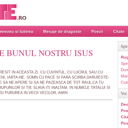
nezeu si Iubirea
Mesaje de dragoste
Poezii
Citate
Spir
E BUNUL NOSTRU ISUS
Rug
Spir
Dum
SIT IN ACEASTA ZI, CU CUVINTUL, CU LUCRUL SAU CU
Mar
ENI, IARTA-NE. SOMN CU PACE SI FARA SCIRBA DARUIESTE-
Col
TE SA NE APERE SI SA NE PAZEASCA DE TOT RAUL,CA TU
PURILOR SI TIE SLAVA ITI INALTAM, IN NUMELE TATALUI SI
 SI PURUREA IN VECII VECILOR, AMIN .
Voi 
Dec
Poe
Cit
Pov