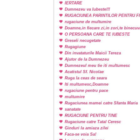
IERTARE
Dumnezeu va Iubeste!!!
RUGACIUNEA PARINTILOR PENTRU FI
rugaciune de multumire
Doamne,in fiecare zi,in zori,te binecu
O PERSOANA CARE TE IUBESTE
Greseli necugetate
Rugagiune
Din invataturile Maicii Tereza
Ajutor de la Dumnezeu
Dumnezeul meu tie iti multumesc
Acatistul Sf. Nicolae
Ruga la ceas de seara
Iti multumesc,Doamne
rugaciune pentru pace
multumire
Rugaciunea mamei catre Sfanta Maria
sanatate
RUGACIUNE PENTRU TINE
Rugaciune catre Tatal Ceresc
Ginduri la amiaza zilei
Faca-se voia Sa!