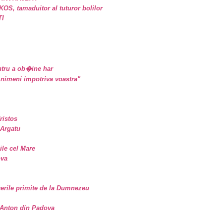
, tamaduitor al tuturor bolilor
TI
tru a ob�ine har
nimeni impotriva voastra"
ristos
 Argatu
sile cel Mare
ova
erile primite de la Dumnezeu
. Anton din Padova