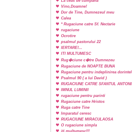
La ceas de cumpana
Vino,Doamne!
Dor de Tine, Dumnezeul meu
Calea
* Rugaciune catre Sf. Nectarie
rugaciune
Ocrotire
psalmul pastorului 22
IERTARE!...
ITI MULTUMESC
Rug�ciune c�tre Dumnezeu
Rugaciune de NOAPTE BUNA
Rugaciune pentru indeplinirea dorintel
Psalmul 90 ( a lui David )
RUGACIUNE CATRE SFANTUL ANTONI
IMNUL LUMINII
rugaciune pentru parinti
Rugaciune catre Hristos
Ruga catre Tine
Imparatul ceresc
RUGACIUNE MIRACULAOSA
O rugaciune simpla
iti multumesc!!!