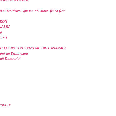
UCENIC GHEORGHE
d al Moldovei �tefan cel Mare �i Sf�nt
IDON
ANASSA
ni
DREI
TELUI NOSTRU DIMITRIE DIN BASARABI
oarei de Dumnezeu
icii Domnului
MNULUI