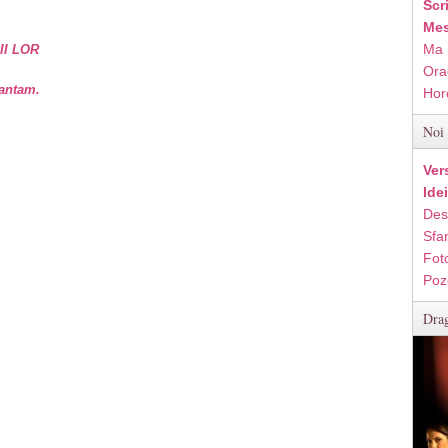
Scr
Mes
Ma 
II LOR
Ora
vantam.
Hor
Noi 
Ver
Ide
Des
Sfan
Fot
Poz
Drag