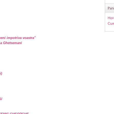
Part
Hor
Cum
eni impotriva voastra"
ina Ghetsemani
i)
U