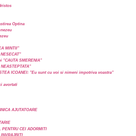
ristos
astirea Optina
mnezeu
nezeu
EA MINTII"
L NESECAT"
a ei "CAUTA SMERENIA"
E NEASTEPTATA"
A ICOANEI: "Eu sunt cu voi si nimeni impotriva voastra"
 avortati
BNICA AJUTATOARE
TARIE
 PENTRU CEI ADORMITI
 INVRAJBITI