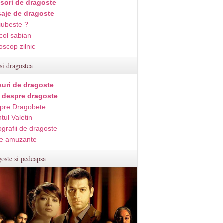
isori de dragoste
aje de dragoste
iubeste ?
col sabian
oscop zilnic
si dragostea
suri de dragoste
i despre dragoste
pre Dragobete
tul Valetin
ografii de dragoste
e amuzante
oste si pedeapsa