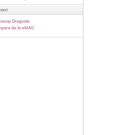
eneri
oscop Dragoste
para de la eMAG