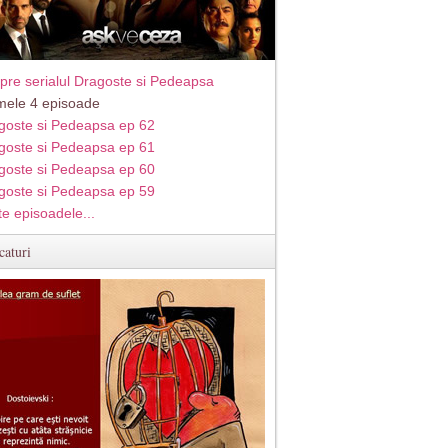
pre serialul Dragoste si Pedeapsa
imele 4 episoade
goste si Pedeapsa ep 62
goste si Pedeapsa ep 61
goste si Pedeapsa ep 60
goste si Pedeapsa ep 59
te episoadele...
caturi