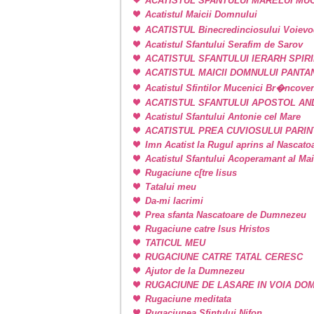
ACATISTUL SFANTULUI MARELUI M
Acatistul Maicii Domnului
ACATISTUL Binecredinciosului Voievo
Acatistul Sfantului Serafim de Sarov
ACATISTUL SFANTULUI IERARH SPIR
ACATISTUL MAICII DOMNULUI PANT
Acatistul Sfintilor Mucenici Br�ncove
ACATISTUL SFANTULUI APOSTOL AN
Acatistul Sfantului Antonie cel Mare
ACATISTUL PREA CUVIOSULUI PARIN
Imn Acatist la Rugul aprins al Nascat
Acatistul Sfantului Acoperamant al Ma
Rugaciune c[tre Iisus
Tatalui meu
Da-mi lacrimi
Prea sfanta Nascatoare de Dumnezeu
Rugaciune catre Isus Hristos
TATICUL MEU
RUGACIUNE CATRE TATAL CERESC
Ajutor de la Dumnezeu
RUGACIUNE DE LASARE IN VOIA DO
Rugaciune meditata
Rugaciunea Sfintului Nifon