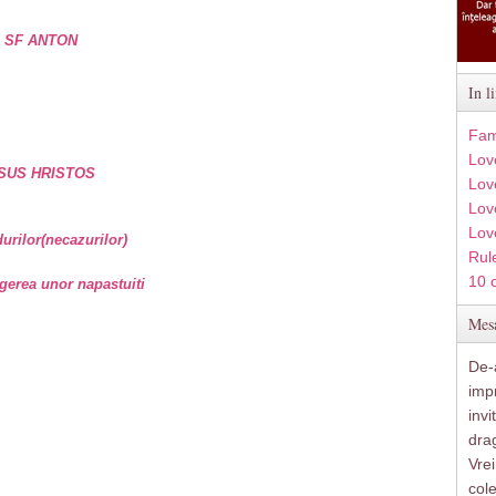
e SF ANTON
In l
Fam
Lov
SUS HRISTOS
Lov
Love
Lov
rilor(necazurilor)
Rule
10 
gerea unor napastuiti
Mesa
De-a
imp
inv
drag
Vre
col