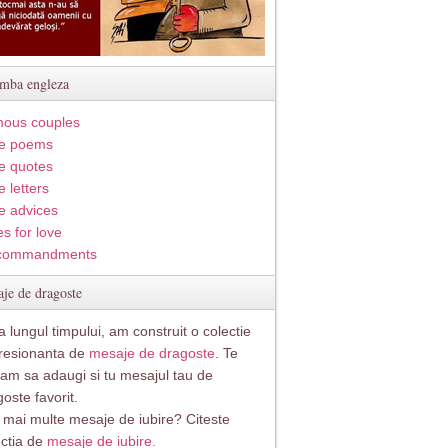
imba engleza
ous couples
e poems
e quotes
 letters
e advices
s for love
commandments
je de dragoste
 lungul timpului, am construit o colectie
resionanta de
mesaje de dragoste
. Te
itam sa adaugi si tu mesajul tau de
oste favorit.
i mai multe mesaje de iubire? Citeste
ectia de
mesaje de iubire.