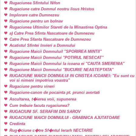
Rugaciunea Sfintului Nifon
Rugaciune catre Domnul nostru Iisus Hristos
Implorare catre Dumnezeu
Rugaciune pentru un bolnav
Rugaciunea Ultimilor Stareti de la Minastirea Optina
a) Catre Prea Sfinta Nascatoare de Dumnezeu
Catre Prea Sfanta Nascatoare de Dumnezeu
Acatistul Sfintei Invieri a Domnului
Rugaciune Maicii DomnuluiI "SPORIREA MINTII"
Rugaciune Maicii Domnului "POTIRUL NESECAT"
Rugaciune Maicii Domnului la icoana ei "CAUTA SMERENIA"
Rugaciune Maicii Domnului "BUCURIE NEASTEPTATA"
RUGACIUNE MAICII DOMNULUI IN CINSTEA ICOANEI: "Eu sunt cu
voi si nimeni impotriva voastra"
Rugaciune pentru vineri
Rugaciune-canon de pocainta pt. prunci avortati
Ascultarea, t�ierea voii, supunerea
Cum trebuie facuta rugaciunea?
RUGACIUNI SF. SERAFIM DIN SAROV
RUGACIUNE MAICII DOMNULUI - GRABNICA AJUTATOARE
Credinta
Rug�ciune c�tre Sf�ntul Ierarh NECTARIE