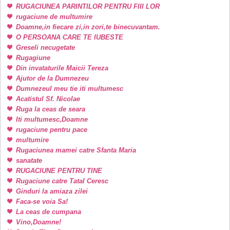
RUGACIUNEA PARINTILOR PENTRU FIII LOR
rugaciune de multumire
Doamne,in fiecare zi,in zori,te binecuvantam.
O PERSOANA CARE TE IUBESTE
Greseli necugetate
Rugagiune
Din invataturile Maicii Tereza
Ajutor de la Dumnezeu
Dumnezeul meu tie iti multumesc
Acatistul Sf. Nicolae
Ruga la ceas de seara
Iti multumesc,Doamne
rugaciune pentru pace
multumire
Rugaciunea mamei catre Sfanta Maria
sanatate
RUGACIUNE PENTRU TINE
Rugaciune catre Tatal Ceresc
Ginduri la amiaza zilei
Faca-se voia Sa!
La ceas de cumpana
Vino,Doamne!