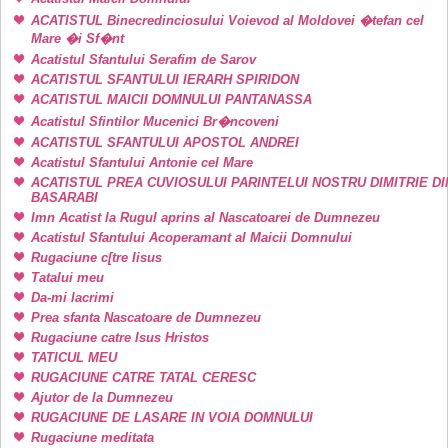
ACATISTUL Binecredinciosului Voievod al Moldovei �tefan cel
Mare �i Sf�nt
Acatistul Sfantului Serafim de Sarov
ACATISTUL SFANTULUI IERARH SPIRIDON
ACATISTUL MAICII DOMNULUI PANTANASSA
Acatistul Sfintilor Mucenici Br�ncoveni
ACATISTUL SFANTULUI APOSTOL ANDREI
Acatistul Sfantului Antonie cel Mare
ACATISTUL PREA CUVIOSULUI PARINTELUI NOSTRU DIMITRIE DI
BASARABI
Imn Acatist la Rugul aprins al Nascatoarei de Dumnezeu
Acatistul Sfantului Acoperamant al Maicii Domnului
Rugaciune c[tre Iisus
Tatalui meu
Da-mi lacrimi
Prea sfanta Nascatoare de Dumnezeu
Rugaciune catre Isus Hristos
TATICUL MEU
RUGACIUNE CATRE TATAL CERESC
Ajutor de la Dumnezeu
RUGACIUNE DE LASARE IN VOIA DOMNULUI
Rugaciune meditata