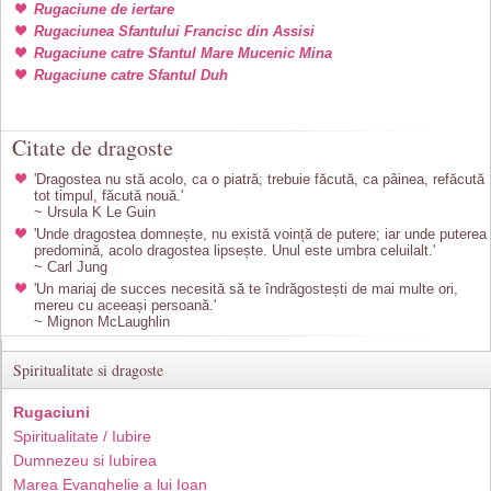
Rugaciune de iertare
Rugaciunea Sfantului Francisc din Assisi
Rugaciune catre Sfantul Mare Mucenic Mina
Rugaciune catre Sfantul Duh
Citate de dragoste
'Dragostea nu stă acolo, ca o piatră; trebuie făcută, ca pâinea, refăcută
tot timpul, făcută nouă.'
~ Ursula K Le Guin
'Unde dragostea domnește, nu există voință de putere; iar unde puterea
predomină, acolo dragostea lipsește. Unul este umbra celuilalt.'
~ Carl Jung
'Un mariaj de succes necesită să te îndrăgostești de mai multe ori,
mereu cu aceeași persoană.'
~ Mignon McLaughlin
Spiritualitate si dragoste
Rugaciuni
Spiritualitate / Iubire
Dumnezeu si Iubirea
Marea Evanghelie a lui Ioan