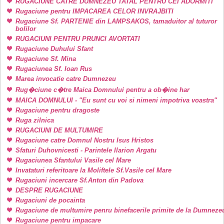
RUGACIUNE CATRE DUMNEZEU TATAL PENTRU CEI ADORMITI
Rugaciune pentru IMPACAREA CELOR INVRAJBITI
Rugaciune Sf. PARTENIE din LAMPSAKOS, tamaduitor al tuturor
bolilor
RUGACIUNI PENTRU PRUNCI AVORTATI
Rugaciune Duhului Sfant
Rugaciune Sf. Mina
Rugaciunea Sf. Ioan Rus
Marea invocatie catre Dumnezeu
Rug�ciune c�tre Maica Domnului pentru a ob�ine har
MAICA DOMNULUI - "Eu sunt cu voi si nimeni impotriva voastra"
Rugaciune pentru dragoste
Ruga zilnica
RUGACIUNI DE MULTUMIRE
Rugaciune catre Domnul Nostru Isus Hristos
Sfaturi Duhovnicesti - Parintele Ilarion Argatu
Rugaciunea Sfantului Vasile cel Mare
Invataturi referitoare la Moliftele Sf.Vasile cel Mare
Rugaciuni incercare Sf.Anton din Padova
DESPRE RUGACIUNE
Rugaciuni de pocainta
Rugaciune de multumire penru binefacerile primite de la Dumneze
Rugaciune pentru impacare