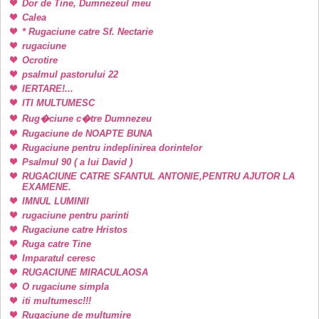
Dor de Tine, Dumnezeul meu
Calea
* Rugaciune catre Sf. Nectarie
rugaciune
Ocrotire
psalmul pastorului 22
IERTARE!...
ITI MULTUMESC
Rug�ciune c�tre Dumnezeu
Rugaciune de NOAPTE BUNA
Rugaciune pentru indeplinirea dorintelor
Psalmul 90 ( a lui David )
RUGACIUNE CATRE SFANTUL ANTONIE,PENTRU AJUTOR LA
EXAMENE.
IMNUL LUMINII
rugaciune pentru parinti
Rugaciune catre Hristos
Ruga catre Tine
Imparatul ceresc
RUGACIUNE MIRACULAOSA
O rugaciune simpla
iti multumesc!!!
Rugaciune de multumire