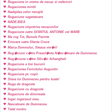
Rugaciune in vreme de necaz si nefericiri
Rugaciunea mintii
Nadejdea celor necajiti
Rugaciune sagetatoare
NADEJDEA
Rugaciune impotriva necazurilor
Rugaciune catre SFANTUL ANTONIE cel MARE
Ma rog Tie, Bunule Parinte
Evocare catre Sfanta Cruce
Maica Domnului, Steaua vie�ii!
Rug�ciuni c�tre Preasf�nta N�sc�toare de Dumnezeu
Rug�ciune c�tre Sfin�ii Arhangheli
Rugaciune a trei bucurii
Rugaciunea Fericitului Augustin
Rugaciune pt. copii
Slava lui Dumnezeu pentru toate!
Ruga de dragoste
Rugaciune cu dragoste
Rugaciune de dimineata
Inger ingerasul meu
Nascatoare de Dumnezeu
Tatal nostru