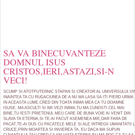
SA VA BINECUVANTEZE
DOMNUL ISUS
CRISTOS,IERI,ASTAZI,SI-N
VECI!
SCUMP SI ATOTPUTERNIC STAPAN SI CREATOR AL UNIVERSULUI,VI
INAINTEA TA CU RUGACIUNEA DE A NU MA LASA SA ITI PIERD URMA
IN ACEASTA LUME,CRED DIN TOATA INIMA MEA CA TU DOAMNE
ISUSE, MA ASCULTI SI IMI VEZI INIMA,TU MA CUNOSTI CEL MAI
BINE,TU IESTI PRIETENUL MEU CARE DE BUNA VOIE AI VENIT DIN
SLAVA TA ETERNA,SI TE-AI FACUT ASEMENEA MIE,DAR FARA DE
PACAT,TE-AI DUS CU PACATELE MELE SI ALE INTREGII UMANITATII 
CRUCE,PRIN MOARTEA SI INVIEREA TA, EU DACA MA SUPUN
CUVANTULUI TAU,CRED CA AM VIATA ETERNA,EU MA ROG CA TU SA