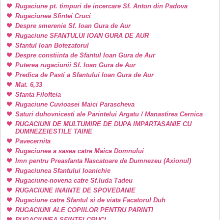
Rugaciune pt. timpuri de incercare Sf. Anton din Padova
Rugaciunea Sfintei Cruci
Despre smerenie Sf. Ioan Gura de Aur
Rugaciune SFANTULUI IOAN GURA DE AUR
Sfantul Ioan Botezatorul
Despre constiinta de Sfantul Ioan Gura de Aur
Puterea rugaciunii Sf. Ioan Gura de Aur
Predica de Pasti a Sfantului Ioan Gura de Aur
Mat. 6,33
Sfanta Filofteia
Rugaciune Cuvioasei Maici Parascheva
Saturi duhovnicesti ale Parintelui Argatu / Manastirea Cernica
RUGACIUNI DE MULTUMIRE DE DUPA IMPARTASANIE CU
DUMNEZEIESTILE TAINE
Pavecernita
Rugaciunea a sasea catre Maica Domnului
Imn pentru Preasfanta Nascatoare de Dumnezeu (Axionul)
Rugaciunea Sfantului Ioanichie
Rugaciune-novena catre Sf.Iuda Tadeu
RUGACIUNE INAINTE DE SPOVEDANIE
Rugaciune catre Sfantul si de viata Facatorul Duh
RUGACIUNI ALE COPIILOR PENTRU PARINTI
RUGACIUNEA SFINTEI CRUCI