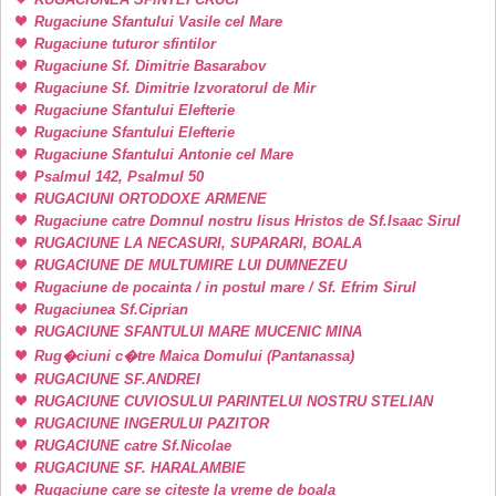
Rugaciune Sfantului Vasile cel Mare
Rugaciune tuturor sfintilor
Rugaciune Sf. Dimitrie Basarabov
Rugaciune Sf. Dimitrie Izvoratorul de Mir
Rugaciune Sfantului Elefterie
Rugaciune Sfantului Elefterie
Rugaciune Sfantului Antonie cel Mare
Psalmul 142, Psalmul 50
RUGACIUNI ORTODOXE ARMENE
Rugaciune catre Domnul nostru Iisus Hristos de Sf.Isaac Sirul
RUGACIUNE LA NECASURI, SUPARARI, BOALA
RUGACIUNE DE MULTUMIRE LUI DUMNEZEU
Rugaciune de pocainta / in postul mare / Sf. Efrim Sirul
Rugaciunea Sf.Ciprian
RUGACIUNE SFANTULUI MARE MUCENIC MINA
Rug�ciuni c�tre Maica Domului (Pantanassa)
RUGACIUNE SF.ANDREI
RUGACIUNE CUVIOSULUI PARINTELUI NOSTRU STELIAN
RUGACIUNE INGERULUI PAZITOR
RUGACIUNE catre Sf.Nicolae
RUGACIUNE SF. HARALAMBIE
Rugaciune care se citeste la vreme de boala