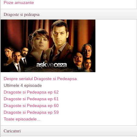
Poze amuzante
Dragoste si pedeapsa
Despre serialul Dragoste si Pedeapsa
Ultimele 4 episoade
Dragoste si Pedeapsa ep 62
Dragoste si Pedeapsa ep 61
Dragoste si Pedeapsa ep 60
Dragoste si Pedeapsa ep 59
Toate episoadele...
Caricaturi