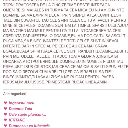
TORNI DRAGOSTEA DE LA CINCIZECIME PESTE INTREAGA
OMENIRE,SI MAI ALES IN TURMA TA CEA MICA,EU NU AM CUVINTE
DOAMNE,SA MA EXPRIM DECAT PRIN SIMPLITATEA CUVINTELOR
TALE,DIN CUVANTUL TAU CEL SFINT,CEEA CE TU AI FACUT PENTRU
MINE,SI CEI ALESI,DOAMNE SUNTEM LA TIMPUL SFARSITULUI,AJUT
MA SA CRED MAI MULT,PENTRU CA TU LA INTOARCEREA TA CERI
CREDINTA,DARUIESTEMI-O DOAMNE,EU MA ROG CA TU SA ASCULTI
RUGA MEA,SA BINECUVANTEZI PE TOTI CEI CE SUNT IN NEVOI
DIFERITE,DAR IN SPECIAL PE CEI CE AU CEA MAI GRAVA
BOALA,BOALA SPIRITUALA,CEI CE SUNT RANDUITI,DOAMNE,ADUI T
PRIN METODELE TALE,EU ITI ADUC TOATA GLORIA ,CINSTEA SI
ONOAREA,ATOTPUTERNICULE DUMNEZEU,IN NUMELE FIULUI TAU
PREAIUBIT ISUS CRISTOS,IAR CEEA CE AM OMIS SA ITI SPUN,EU T
ROG SA O REZOLVI CUM VREI TU,CER CA ISRAELUL SA FIE
BINECUVANTAT,TU ASA AI ZIS:SA NE RUGAM PENTRU PACEA
IERUSALIMULUI,ISUSE,PRIMESTE-MI RUGACIUNEA,AMIN.
Alte rugaciuni:
ingerasul meu
Doamne Tata
Cele sapte plansuri...
IERTARE
Dumnezeu va Iubeste!!!