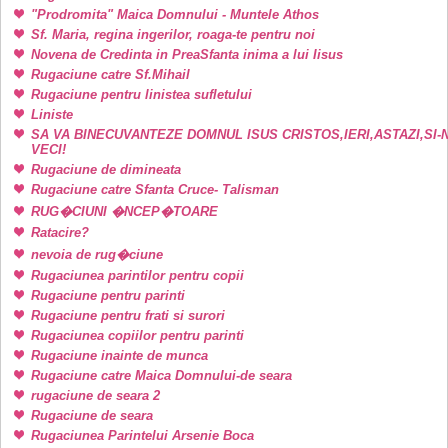
"Prodromita" Maica Domnului - Muntele Athos
Sf. Maria, regina ingerilor, roaga-te pentru noi
Novena de Credinta in PreaSfanta inima a lui Iisus
Rugaciune catre Sf.Mihail
Rugaciune pentru linistea sufletului
Liniste
SA VA BINECUVANTEZE DOMNUL ISUS CRISTOS,IERI,ASTAZI,SI-
VECI!
Rugaciune de dimineata
Rugaciune catre Sfanta Cruce- Talisman
RUG�CIUNI �NCEP�TOARE
Ratacire?
nevoia de rug�ciune
Rugaciunea parintilor pentru copii
Rugaciune pentru parinti
Rugaciune pentru frati si surori
Rugaciunea copiilor pentru parinti
Rugaciune inainte de munca
Rugaciune catre Maica Domnului-de seara
rugaciune de seara 2
Rugaciune de seara
Rugaciunea Parintelui Arsenie Boca