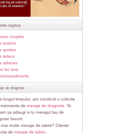
imba engleza
ous couples
e poems
e quotes
 letters
e advices
s for love
commandments
je de dragoste
 lungul timpului, am construit o colectie
resionanta de
mesaje de dragoste
. Te
itam sa adaugi si tu mesajul tau de
oste favorit.
i mai multe mesaje de iubire? Citeste
ectia de
mesaje de iubire.