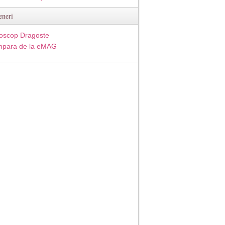
eneri
oscop Dragoste
para de la eMAG