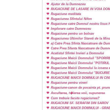
Ajutor de la Dumnezeu
RUGACIUNE DE LASARE IN VOIA DO
Rugaciune meditata
Rugaciunea Sfintului Nifon
Rugaciune catre Domnul nostru Iisus H
Implorare catre Dumnezeu
Rugaciune pentru un bolnav
Rugaciunea Ultimilor Stareti de la Min
a) Catre Prea Sfinta Nascatoare de Du
Catre Prea Sfanta Nascatoare de Dum
Acatistul Sfintei Invieri a Domnului
Rugaciune Maicii DomnuluiI "SPORIR
Rugaciune Maicii Domnului "POTIRU
Rugaciune Maicii Domnului la icoan
Rugaciune Maicii Domnului "BUCURI
RUGACIUNE MAICII DOMNULUI IN CINSTE
Rugaciune pentru vineri
Rugaciune-canon de pocainta pt. prunci
Ascultarea, t�ierea voii, supunerea
Cum trebuie facuta rugaciunea?
RUGACIUNI SF. SERAFIM DIN SAROV
RUGACIUNE MAICII DOMNULUI - GRA