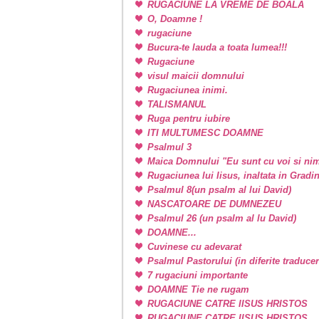
RUGACIUNE LA VREME DE BOALA
O, Doamne !
rugaciune
Bucura-te lauda a toata lumea!!!
Rugaciune
visul maicii domnului
Rugaciunea inimi.
TALISMANUL
Ruga pentru iubire
ITI MULTUMESC DOAMNE
Psalmul 3
Maica Domnului "Eu sunt cu voi si nim
Rugaciunea lui Iisus, inaltata in Grad
Psalmul 8(un psalm al lui David)
NASCATOARE DE DUMNEZEU
Psalmul 26 (un psalm al lu David)
DOAMNE...
Cuvinese cu adevarat
Psalmul Pastorului (in diferite traducer
7 rugaciuni importante
DOAMNE Tie ne rugam
RUGACIUNE CATRE IISUS HRISTOS
RUGACIUNE CATRE IISUS HRISTOS