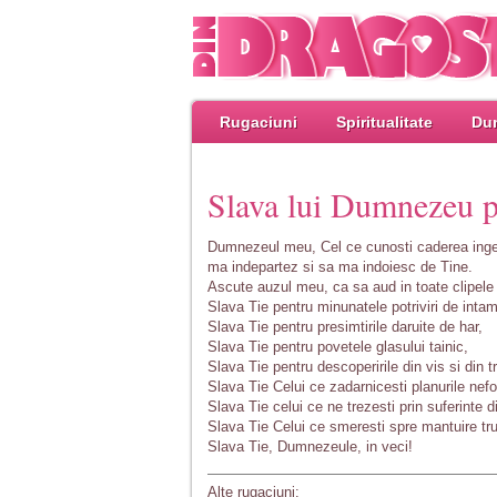
Rugaciuni
Spiritualitate
Dum
Slava lui Dumnezeu p
Dumnezeul meu, Cel ce cunosti caderea ingeru
ma indepartez si sa ma indoiesc de Tine.
Ascute auzul meu, ca sa aud in toate clipele vi
Slava Tie pentru minunatele potriviri de intam
Slava Tie pentru presimtirile daruite de har,
Slava Tie pentru povetele glasului tainic,
Slava Tie pentru descoperirile din vis si din tr
Slava Tie Celui ce zadarnicesti planurile nefo
Slava Tie celui ce ne trezesti prin suferinte di
Slava Tie Celui ce smeresti spre mantuire truf
Slava Tie, Dumnezeule, in veci!
Alte rugaciuni: