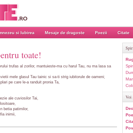
nezeu si Iubirea
Mesaje de dragoste
Poezii
Citate
Spir
entru toate!
Rug
Spir
lui trufas al zorilor, mantuieste-ma cu harul Tau, nu ma lasa sa
Dum
etii mele glasul Tau tainic si sa-ti strig iubitorule de oameni;
Mar
plari pe care le-a randuit pronia Ta,
Col
Voi 
ezie ale cuviosilor Tai,
lositoare,
Dec
n betia patimilor,
ia inimii,
Poe
Cit
Pov