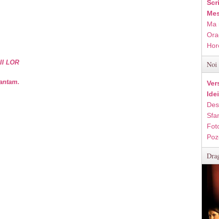
Scr
Mes
Ma 
Ora
Hor
II LOR
Noi 
vantam.
Ver
Ide
Des
Sfan
Fot
Poz
Drag