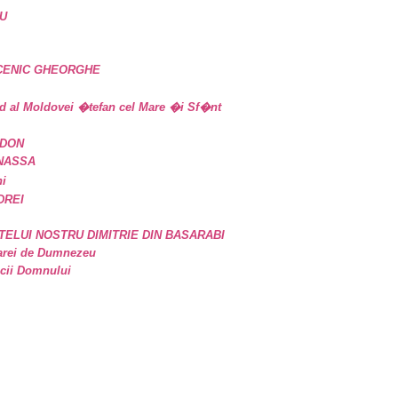
U
UCENIC GHEORGHE
d al Moldovei �tefan cel Mare �i Sf�nt
IDON
ANASSA
ni
DREI
TELUI NOSTRU DIMITRIE DIN BASARABI
oarei de Dumnezeu
icii Domnului