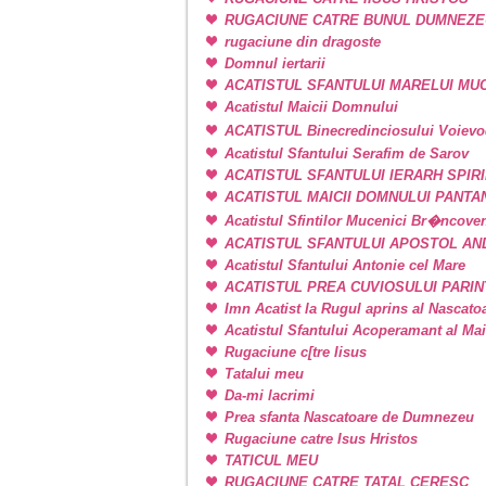
RUGACIUNE CATRE BUNUL DUMNEZE
rugaciune din dragoste
Domnul iertarii
ACATISTUL SFANTULUI MARELUI M
Acatistul Maicii Domnului
ACATISTUL Binecredinciosului Voievo
Acatistul Sfantului Serafim de Sarov
ACATISTUL SFANTULUI IERARH SPIR
ACATISTUL MAICII DOMNULUI PANT
Acatistul Sfintilor Mucenici Br�ncove
ACATISTUL SFANTULUI APOSTOL AN
Acatistul Sfantului Antonie cel Mare
ACATISTUL PREA CUVIOSULUI PARIN
Imn Acatist la Rugul aprins al Nascat
Acatistul Sfantului Acoperamant al Ma
Rugaciune c[tre Iisus
Tatalui meu
Da-mi lacrimi
Prea sfanta Nascatoare de Dumnezeu
Rugaciune catre Isus Hristos
TATICUL MEU
RUGACIUNE CATRE TATAL CERESC