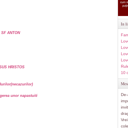
In l
e SF ANTON
Fam
Lov
Lov
Love
Lov
Rule
SUS HRISTOS
10 
Mesa
rilor(necazurilor)
De-a
gerea unor napastuiti
imp
inv
drag
Vre
col