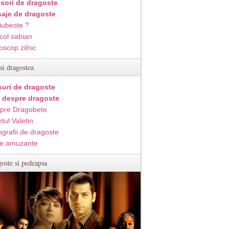
isori de dragoste
aje de dragoste
iubeste ?
col sabian
oscop zilnic
si dragostea
suri de dragoste
i despre dragoste
pre Dragobete
tul Valetin
ografii de dragoste
e amuzante
oste si pedeapsa