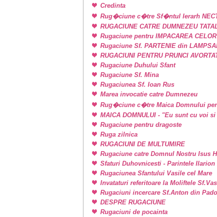
Credinta
Rug�ciune c�tre Sf�ntul Ierarh NEC
RUGACIUNE CATRE DUMNEZEU TATAL
Rugaciune pentru IMPACAREA CELOR
Rugaciune Sf. PARTENIE din LAMPSAKOS
RUGACIUNI PENTRU PRUNCI AVORTA
Rugaciune Duhului Sfant
Rugaciune Sf. Mina
Rugaciunea Sf. Ioan Rus
Marea invocatie catre Dumnezeu
Rug�ciune c�tre Maica Domnului pen
MAICA DOMNULUI - "Eu sunt cu voi si 
Rugaciune pentru dragoste
Ruga zilnica
RUGACIUNI DE MULTUMIRE
Rugaciune catre Domnul Nostru Isus H
Sfaturi Duhovnicesti - Parintele Ilarion
Rugaciunea Sfantului Vasile cel Mare
Invataturi referitoare la Moliftele Sf.Va
Rugaciuni incercare Sf.Anton din Pad
DESPRE RUGACIUNE
Rugaciuni de pocainta