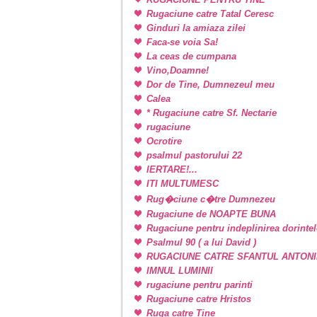
Rugaciune catre Tatal Ceresc
Ginduri la amiaza zilei
Faca-se voia Sa!
La ceas de cumpana
Vino,Doamne!
Dor de Tine, Dumnezeul meu
Calea
* Rugaciune catre Sf. Nectarie
rugaciune
Ocrotire
psalmul pastorului 22
IERTARE!...
ITI MULTUMESC
Rug�ciune c�tre Dumnezeu
Rugaciune de NOAPTE BUNA
Rugaciune pentru indeplinirea dorintel
Psalmul 90 ( a lui David )
RUGACIUNE CATRE SFANTUL ANTONI
IMNUL LUMINII
rugaciune pentru parinti
Rugaciune catre Hristos
Ruga catre Tine