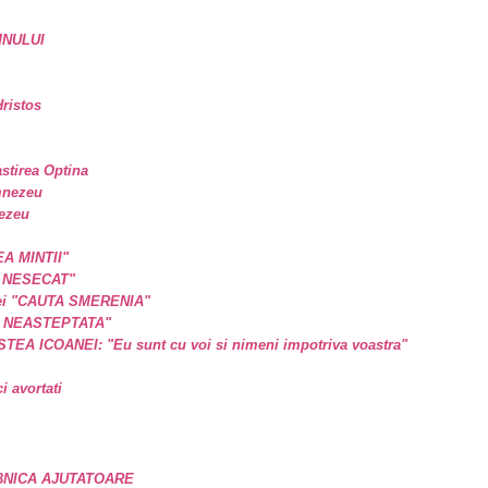
MNULUI
ristos
astirea Optina
mnezeu
nezeu
EA MINTII"
L NESECAT"
a ei "CAUTA SMERENIA"
E NEASTEPTATA"
A ICOANEI: "Eu sunt cu voi si nimeni impotriva voastra"
 avortati
BNICA AJUTATOARE