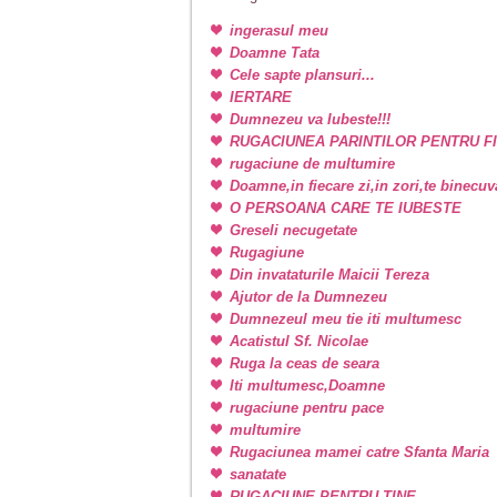
ingerasul meu
Doamne Tata
Cele sapte plansuri...
IERTARE
Dumnezeu va Iubeste!!!
RUGACIUNEA PARINTILOR PENTRU FI
rugaciune de multumire
Doamne,in fiecare zi,in zori,te binecu
O PERSOANA CARE TE IUBESTE
Greseli necugetate
Rugagiune
Din invataturile Maicii Tereza
Ajutor de la Dumnezeu
Dumnezeul meu tie iti multumesc
Acatistul Sf. Nicolae
Ruga la ceas de seara
Iti multumesc,Doamne
rugaciune pentru pace
multumire
Rugaciunea mamei catre Sfanta Maria
sanatate
RUGACIUNE PENTRU TINE