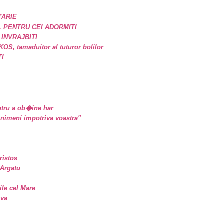
TARIE
 PENTRU CEI ADORMITI
 INVRAJBITI
, tamaduitor al tuturor bolilor
TI
tru a ob�ine har
nimeni impotriva voastra"
ristos
 Argatu
sile cel Mare
ova