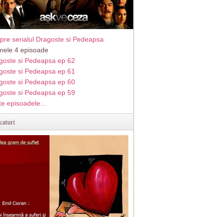
pre serialul Dragoste si Pedeapsa
imele 4 episoade
goste si Pedeapsa ep 62
goste si Pedeapsa ep 61
goste si Pedeapsa ep 60
goste si Pedeapsa ep 59
te episoadele...
caturi