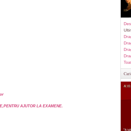
Des
Ult
Dra
Dra
Dra
Dra
Toa
Cari
or
E,PENTRU AJUTOR LA EXAMENE.