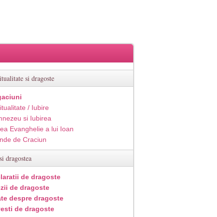
itualitate si dragoste
aciuni
itualitate / Iubire
nezeu si Iubirea
ea Evanghelie a lui Ioan
inde de Craciun
si dragostea
laratii de dragoste
zii de dragoste
ate despre dragoste
esti de dragoste