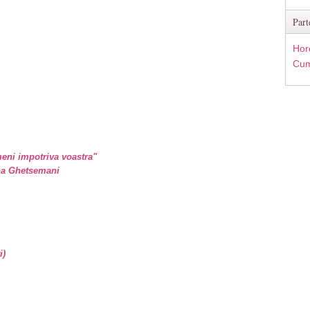
Part
Hor
Cum
eni impotriva voastra"
ina Ghetsemani
i)