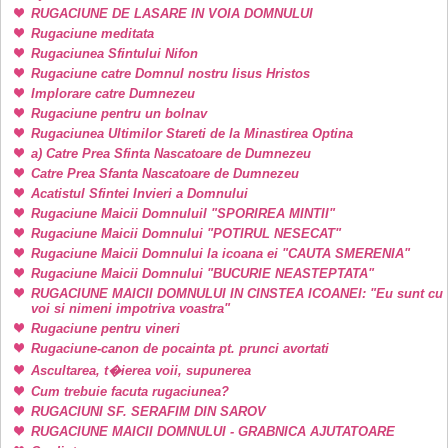
RUGACIUNE DE LASARE IN VOIA DOMNULUI
Rugaciune meditata
Rugaciunea Sfintului Nifon
Rugaciune catre Domnul nostru Iisus Hristos
Implorare catre Dumnezeu
Rugaciune pentru un bolnav
Rugaciunea Ultimilor Stareti de la Minastirea Optina
a) Catre Prea Sfinta Nascatoare de Dumnezeu
Catre Prea Sfanta Nascatoare de Dumnezeu
Acatistul Sfintei Invieri a Domnului
Rugaciune Maicii DomnuluiI "SPORIREA MINTII"
Rugaciune Maicii Domnului "POTIRUL NESECAT"
Rugaciune Maicii Domnului la icoana ei "CAUTA SMERENIA"
Rugaciune Maicii Domnului "BUCURIE NEASTEPTATA"
RUGACIUNE MAICII DOMNULUI IN CINSTEA ICOANEI: "Eu sunt cu
voi si nimeni impotriva voastra"
Rugaciune pentru vineri
Rugaciune-canon de pocainta pt. prunci avortati
Ascultarea, t�ierea voii, supunerea
Cum trebuie facuta rugaciunea?
RUGACIUNI SF. SERAFIM DIN SAROV
RUGACIUNE MAICII DOMNULUI - GRABNICA AJUTATOARE