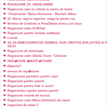
RUGACIUNE SF. HARALAMBIE
Rugaciune care se citeste la vreme de boala
"Prodromita" Maica Domnului - Muntele Athos
Sf. Maria, regina ingerilor, roaga-te pentru noi
Novena de Credinta in PreaSfanta inima a lui Iisus
Rugaciune catre Sf.Mihail
Rugaciune pentru linistea sufletului
Liniste
SA VA BINECUVANTEZE DOMNUL ISUS CRISTOS,IERI,ASTAZI,SI-
VECI!
Rugaciune de dimineata
Rugaciune catre Sfanta Cruce- Talisman
RUG�CIUNI �NCEP�TOARE
Ratacire?
nevoia de rug�ciune
Rugaciunea parintilor pentru copii
Rugaciune pentru parinti
Rugaciune pentru frati si surori
Rugaciunea copiilor pentru parinti
Rugaciune inainte de munca
Rugaciune catre Maica Domnului-de seara
rugaciune de seara 2