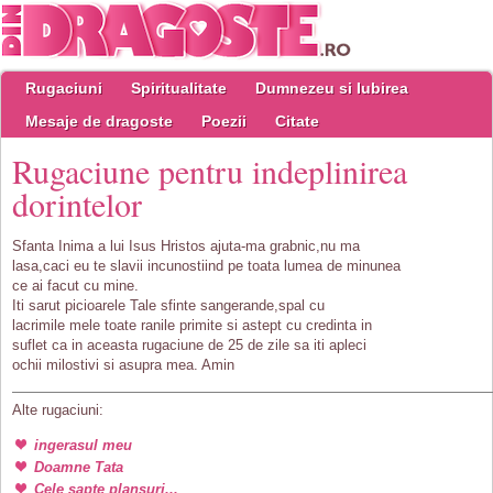
Rugaciuni
Spiritualitate
Dumnezeu si Iubirea
Mesaje de dragoste
Poezii
Citate
Rugaciune pentru indeplinirea
dorintelor
Sfanta Inima a lui Isus Hristos ajuta-ma grabnic,nu ma
lasa,caci eu te slavii incunostiind pe toata lumea de minunea
ce ai facut cu mine.
Iti sarut picioarele Tale sfinte sangerande,spal cu
lacrimile mele toate ranile primite si astept cu credinta in
suflet ca in aceasta rugaciune de 25 de zile sa iti apleci
ochii milostivi si asupra mea. Amin
Alte rugaciuni:
ingerasul meu
Doamne Tata
Cele sapte plansuri...