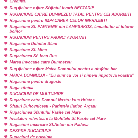
Credinta
Rug�ciune c�tre Sf�ntul Ierarh NECTARIE
RUGACIUNE CATRE DUMNEZEU TATAL PENTRU CEI ADORMITI
Rugaciune pentru IMPACAREA CELOR INVRAJBITI
Rugaciune Sf. PARTENIE din LAMPSAKOS, tamaduitor al tuturor
bolilor
RUGACIUNI PENTRU PRUNCI AVORTATI
Rugaciune Duhului Sfant
Rugaciune Sf. Mina
Rugaciunea Sf. Ioan Rus
Marea invocatie catre Dumnezeu
Rug�ciune c�tre Maica Domnului pentru a ob�ine har
MAICA DOMNULUI - "Eu sunt cu voi si nimeni impotriva voastra"
Rugaciune pentru dragoste
Ruga zilnica
RUGACIUNI DE MULTUMIRE
Rugaciune catre Domnul Nostru Isus Hristos
Sfaturi Duhovnicesti - Parintele Ilarion Argatu
Rugaciunea Sfantului Vasile cel Mare
Invataturi referitoare la Moliftele Sf.Vasile cel Mare
Rugaciuni incercare Sf.Anton din Padova
DESPRE RUGACIUNE
Rugaciuni de pocainta