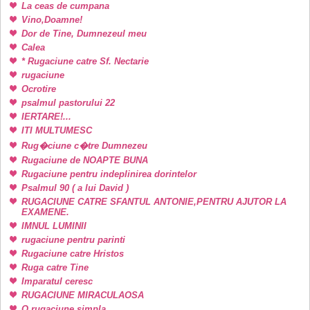
La ceas de cumpana
Vino,Doamne!
Dor de Tine, Dumnezeul meu
Calea
* Rugaciune catre Sf. Nectarie
rugaciune
Ocrotire
psalmul pastorului 22
IERTARE!...
ITI MULTUMESC
Rug�ciune c�tre Dumnezeu
Rugaciune de NOAPTE BUNA
Rugaciune pentru indeplinirea dorintelor
Psalmul 90 ( a lui David )
RUGACIUNE CATRE SFANTUL ANTONIE,PENTRU AJUTOR LA
EXAMENE.
IMNUL LUMINII
rugaciune pentru parinti
Rugaciune catre Hristos
Ruga catre Tine
Imparatul ceresc
RUGACIUNE MIRACULAOSA
O rugaciune simpla