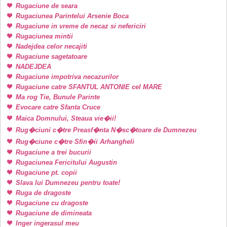
Rugaciune de seara
Rugaciunea Parintelui Arsenie Boca
Rugaciune in vreme de necaz si nefericiri
Rugaciunea mintii
Nadejdea celor necajiti
Rugaciune sagetatoare
NADEJDEA
Rugaciune impotriva necazurilor
Rugaciune catre SFANTUL ANTONIE cel MARE
Ma rog Tie, Bunule Parinte
Evocare catre Sfanta Cruce
Maica Domnului, Steaua vie�ii!
Rug�ciuni c�tre Preasf�nta N�sc�toare de Dumnezeu
Rug�ciune c�tre Sfin�ii Arhangheli
Rugaciune a trei bucurii
Rugaciunea Fericitului Augustin
Rugaciune pt. copii
Slava lui Dumnezeu pentru toate!
Ruga de dragoste
Rugaciune cu dragoste
Rugaciune de dimineata
Inger ingerasul meu