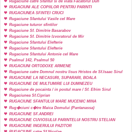
Rugaciune catre Sfantul si de viata Facatorul Duh
RUGACIUNI ALE COPIILOR PENTRU PARINTI
RUGACIUNEA SFINTEI CRUCI
Rugaciune Sfantului Vasile cel Mare
Rugaciune tuturor sfintilor
Rugaciune Sf. Dimitrie Basarabov
Rugaciune Sf. Dimitrie Izvoratorul de Mir
Rugaciune Sfantului Elefterie
Rugaciune Sfantului Elefterie
Rugaciune Sfantului Antonie cel Mare
Psalmul 142, Psalmul 50
RUGACIUNI ORTODOXE ARMENE
Rugaciune catre Domnul nostru Iisus Hristos de Sf.Isaac Sirul
RUGACIUNE LA NECASURI, SUPARARI, BOALA
RUGACIUNE DE MULTUMIRE LUI DUMNEZEU
Rugaciune de pocainta / in postul mare / Sf. Efrim Sirul
Rugaciunea Sf.Ciprian
RUGACIUNE SFANTULUI MARE MUCENIC MINA
Rug�ciuni c�tre Maica Domului (Pantanassa)
RUGACIUNE SF.ANDREI
RUGACIUNE CUVIOSULUI PARINTELUI NOSTRU STELIAN
RUGACIUNE INGERULUI PAZITOR
RUGACIUNE catre Sf.Nicolae