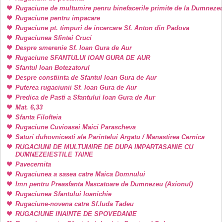
Rugaciune de multumire penru binefacerile primite de la Dumneze
Rugaciune pentru impacare
Rugaciune pt. timpuri de incercare Sf. Anton din Padova
Rugaciunea Sfintei Cruci
Despre smerenie Sf. Ioan Gura de Aur
Rugaciune SFANTULUI IOAN GURA DE AUR
Sfantul Ioan Botezatorul
Despre constiinta de Sfantul Ioan Gura de Aur
Puterea rugaciunii Sf. Ioan Gura de Aur
Predica de Pasti a Sfantului Ioan Gura de Aur
Mat. 6,33
Sfanta Filofteia
Rugaciune Cuvioasei Maici Parascheva
Saturi duhovnicesti ale Parintelui Argatu / Manastirea Cernica
RUGACIUNI DE MULTUMIRE DE DUPA IMPARTASANIE CU
DUMNEZEIESTILE TAINE
Pavecernita
Rugaciunea a sasea catre Maica Domnului
Imn pentru Preasfanta Nascatoare de Dumnezeu (Axionul)
Rugaciunea Sfantului Ioanichie
Rugaciune-novena catre Sf.Iuda Tadeu
RUGACIUNE INAINTE DE SPOVEDANIE