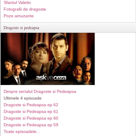
Sfantul Valetin
Fotografii de dragoste
Poze amuzante
Dragoste si pedeapsa
Despre serialul Dragoste si Pedeapsa
Ultimele 4 episoade
Dragoste si Pedeapsa ep 62
Dragoste si Pedeapsa ep 61
Dragoste si Pedeapsa ep 60
Dragoste si Pedeapsa ep 59
Toate episoadele...