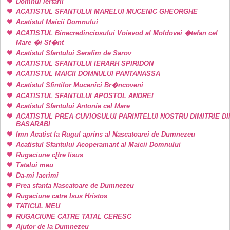
Domnul iertarii
ACATISTUL SFANTULUI MARELUI MUCENIC GHEORGHE
Acatistul Maicii Domnului
ACATISTUL Binecredinciosului Voievod al Moldovei �tefan cel
Mare �i Sf�nt
Acatistul Sfantului Serafim de Sarov
ACATISTUL SFANTULUI IERARH SPIRIDON
ACATISTUL MAICII DOMNULUI PANTANASSA
Acatistul Sfintilor Mucenici Br�ncoveni
ACATISTUL SFANTULUI APOSTOL ANDREI
Acatistul Sfantului Antonie cel Mare
ACATISTUL PREA CUVIOSULUI PARINTELUI NOSTRU DIMITRIE DI
BASARABI
Imn Acatist la Rugul aprins al Nascatoarei de Dumnezeu
Acatistul Sfantului Acoperamant al Maicii Domnului
Rugaciune c[tre Iisus
Tatalui meu
Da-mi lacrimi
Prea sfanta Nascatoare de Dumnezeu
Rugaciune catre Isus Hristos
TATICUL MEU
RUGACIUNE CATRE TATAL CERESC
Ajutor de la Dumnezeu