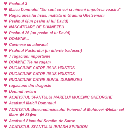
Psalmul 3
Maica Domnului "Eu sunt cu voi si nimeni impotriva voastra"
Rugaciunea lui Iisus, inaltata in Gradina Ghetsemani
Psalmul 8(un psalm al lui David)
NASCATOARE DE DUMNEZEU
Psalmul 26 (un psalm al lu David)
DOAMNE...
Cuvinese cu adevarat
Psalmul Pastorului (in diferite traduceri)
7 rugaciuni importante
DOAMNE Tie ne rugam
RUGACIUNE CATRE IISUS HRISTOS
RUGACIUNE CATRE IISUS HRISTOS
RUGACIUNE CATRE BUNUL DUMNEZEU
rugaciune din dragoste
Domnul iertarii
ACATISTUL SFANTULUI MARELUI MUCENIC GHEORGHE
Acatistul Maicii Domnului
ACATISTUL Binecredinciosului Voievod al Moldovei �tefan cel
Mare �i Sf�nt
Acatistul Sfantului Serafim de Sarov
ACATISTUL SFANTULUI IERARH SPIRIDON