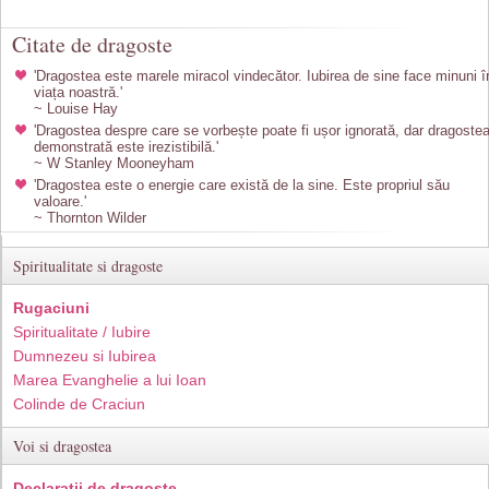
Citate de dragoste
'Dragostea este marele miracol vindecător. Iubirea de sine face minuni î
viața noastră.'
~ Louise Hay
'Dragostea despre care se vorbește poate fi ușor ignorată, dar dragoste
demonstrată este irezistibilă.'
~ W Stanley Mooneyham
'Dragostea este o energie care există de la sine. Este propriul său
valoare.'
~ Thornton Wilder
Spiritualitate si dragoste
Rugaciuni
Spiritualitate / Iubire
Dumnezeu si Iubirea
Marea Evanghelie a lui Ioan
Colinde de Craciun
Voi si dragostea
Declaratii de dragoste