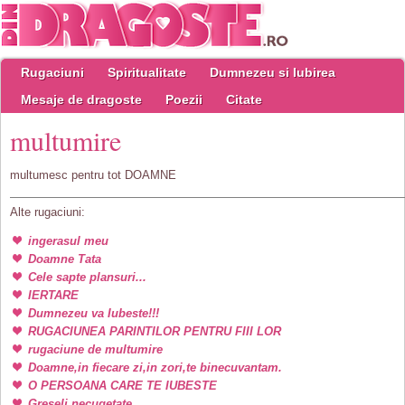
Rugaciuni
Spiritualitate
Dumnezeu si Iubirea
Mesaje de dragoste
Poezii
Citate
multumire
multumesc pentru tot DOAMNE
Alte rugaciuni:
ingerasul meu
Doamne Tata
Cele sapte plansuri...
IERTARE
Dumnezeu va Iubeste!!!
RUGACIUNEA PARINTILOR PENTRU FIII LOR
rugaciune de multumire
Doamne,in fiecare zi,in zori,te binecuvantam.
O PERSOANA CARE TE IUBESTE
Greseli necugetate