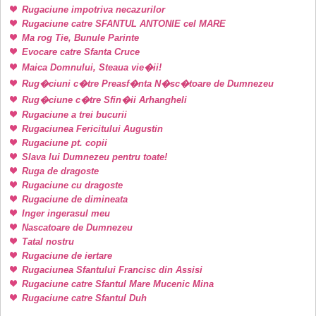
Rugaciune impotriva necazurilor
Rugaciune catre SFANTUL ANTONIE cel MARE
Ma rog Tie, Bunule Parinte
Evocare catre Sfanta Cruce
Maica Domnului, Steaua vie�ii!
Rug�ciuni c�tre Preasf�nta N�sc�toare de Dumnezeu
Rug�ciune c�tre Sfin�ii Arhangheli
Rugaciune a trei bucurii
Rugaciunea Fericitului Augustin
Rugaciune pt. copii
Slava lui Dumnezeu pentru toate!
Ruga de dragoste
Rugaciune cu dragoste
Rugaciune de dimineata
Inger ingerasul meu
Nascatoare de Dumnezeu
Tatal nostru
Rugaciune de iertare
Rugaciunea Sfantului Francisc din Assisi
Rugaciune catre Sfantul Mare Mucenic Mina
Rugaciune catre Sfantul Duh