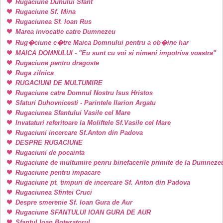
Rugaciune Duhului Sfant
Rugaciune Sf. Mina
Rugaciunea Sf. Ioan Rus
Marea invocatie catre Dumnezeu
Rug�ciune c�tre Maica Domnului pentru a ob�ine har
MAICA DOMNULUI - "Eu sunt cu voi si nimeni impotriva voastra"
Rugaciune pentru dragoste
Ruga zilnica
RUGACIUNI DE MULTUMIRE
Rugaciune catre Domnul Nostru Isus Hristos
Sfaturi Duhovnicesti - Parintele Ilarion Argatu
Rugaciunea Sfantului Vasile cel Mare
Invataturi referitoare la Moliftele Sf.Vasile cel Mare
Rugaciuni incercare Sf.Anton din Padova
DESPRE RUGACIUNE
Rugaciuni de pocainta
Rugaciune de multumire penru binefacerile primite de la Dumneze
Rugaciune pentru impacare
Rugaciune pt. timpuri de incercare Sf. Anton din Padova
Rugaciunea Sfintei Cruci
Despre smerenie Sf. Ioan Gura de Aur
Rugaciune SFANTULUI IOAN GURA DE AUR
Sfantul Ioan Botezatorul