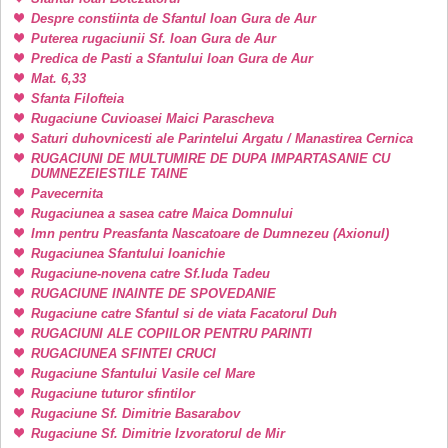
Despre constiinta de Sfantul Ioan Gura de Aur
Puterea rugaciunii Sf. Ioan Gura de Aur
Predica de Pasti a Sfantului Ioan Gura de Aur
Mat. 6,33
Sfanta Filofteia
Rugaciune Cuvioasei Maici Parascheva
Saturi duhovnicesti ale Parintelui Argatu / Manastirea Cernica
RUGACIUNI DE MULTUMIRE DE DUPA IMPARTASANIE CU
DUMNEZEIESTILE TAINE
Pavecernita
Rugaciunea a sasea catre Maica Domnului
Imn pentru Preasfanta Nascatoare de Dumnezeu (Axionul)
Rugaciunea Sfantului Ioanichie
Rugaciune-novena catre Sf.Iuda Tadeu
RUGACIUNE INAINTE DE SPOVEDANIE
Rugaciune catre Sfantul si de viata Facatorul Duh
RUGACIUNI ALE COPIILOR PENTRU PARINTI
RUGACIUNEA SFINTEI CRUCI
Rugaciune Sfantului Vasile cel Mare
Rugaciune tuturor sfintilor
Rugaciune Sf. Dimitrie Basarabov
Rugaciune Sf. Dimitrie Izvoratorul de Mir