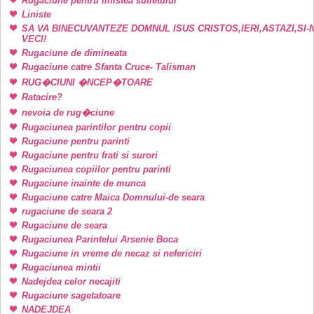
Rugaciune pentru linistea sufletului
Liniste
SA VA BINECUVANTEZE DOMNUL ISUS CRISTOS,IERI,ASTAZI,SI-
VECI!
Rugaciune de dimineata
Rugaciune catre Sfanta Cruce- Talisman
RUG�CIUNI �NCEP�TOARE
Ratacire?
nevoia de rug�ciune
Rugaciunea parintilor pentru copii
Rugaciune pentru parinti
Rugaciune pentru frati si surori
Rugaciunea copiilor pentru parinti
Rugaciune inainte de munca
Rugaciune catre Maica Domnului-de seara
rugaciune de seara 2
Rugaciune de seara
Rugaciunea Parintelui Arsenie Boca
Rugaciune in vreme de necaz si nefericiri
Rugaciunea mintii
Nadejdea celor necajiti
Rugaciune sagetatoare
NADEJDEA