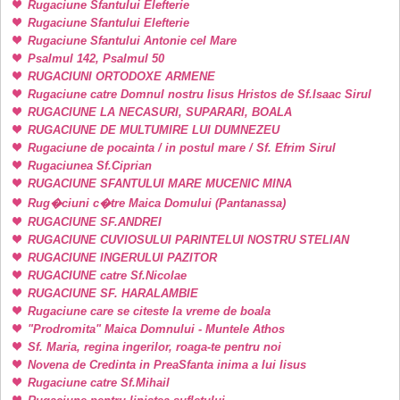
Rugaciune Sfantului Elefterie
Rugaciune Sfantului Elefterie
Rugaciune Sfantului Antonie cel Mare
Psalmul 142, Psalmul 50
RUGACIUNI ORTODOXE ARMENE
Rugaciune catre Domnul nostru Iisus Hristos de Sf.Isaac Sirul
RUGACIUNE LA NECASURI, SUPARARI, BOALA
RUGACIUNE DE MULTUMIRE LUI DUMNEZEU
Rugaciune de pocainta / in postul mare / Sf. Efrim Sirul
Rugaciunea Sf.Ciprian
RUGACIUNE SFANTULUI MARE MUCENIC MINA
Rug�ciuni c�tre Maica Domului (Pantanassa)
RUGACIUNE SF.ANDREI
RUGACIUNE CUVIOSULUI PARINTELUI NOSTRU STELIAN
RUGACIUNE INGERULUI PAZITOR
RUGACIUNE catre Sf.Nicolae
RUGACIUNE SF. HARALAMBIE
Rugaciune care se citeste la vreme de boala
"Prodromita" Maica Domnului - Muntele Athos
Sf. Maria, regina ingerilor, roaga-te pentru noi
Novena de Credinta in PreaSfanta inima a lui Iisus
Rugaciune catre Sf.Mihail