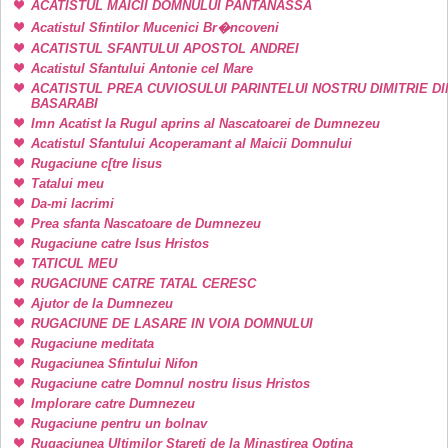
ACATISTUL MAICII DOMNULUI PANTANASSA
Acatistul Sfintilor Mucenici Br�ncoveni
ACATISTUL SFANTULUI APOSTOL ANDREI
Acatistul Sfantului Antonie cel Mare
ACATISTUL PREA CUVIOSULUI PARINTELUI NOSTRU DIMITRIE DI
BASARABI
Imn Acatist la Rugul aprins al Nascatoarei de Dumnezeu
Acatistul Sfantului Acoperamant al Maicii Domnului
Rugaciune c[tre Iisus
Tatalui meu
Da-mi lacrimi
Prea sfanta Nascatoare de Dumnezeu
Rugaciune catre Isus Hristos
TATICUL MEU
RUGACIUNE CATRE TATAL CERESC
Ajutor de la Dumnezeu
RUGACIUNE DE LASARE IN VOIA DOMNULUI
Rugaciune meditata
Rugaciunea Sfintului Nifon
Rugaciune catre Domnul nostru Iisus Hristos
Implorare catre Dumnezeu
Rugaciune pentru un bolnav
Rugaciunea Ultimilor Stareti de la Minastirea Optina