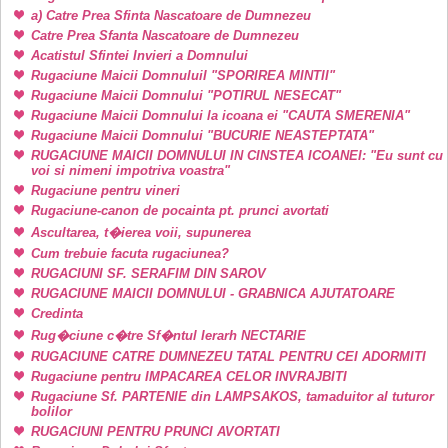
a) Catre Prea Sfinta Nascatoare de Dumnezeu
Catre Prea Sfanta Nascatoare de Dumnezeu
Acatistul Sfintei Invieri a Domnului
Rugaciune Maicii DomnuluiI "SPORIREA MINTII"
Rugaciune Maicii Domnului "POTIRUL NESECAT"
Rugaciune Maicii Domnului la icoana ei "CAUTA SMERENIA"
Rugaciune Maicii Domnului "BUCURIE NEASTEPTATA"
RUGACIUNE MAICII DOMNULUI IN CINSTEA ICOANEI: "Eu sunt cu
voi si nimeni impotriva voastra"
Rugaciune pentru vineri
Rugaciune-canon de pocainta pt. prunci avortati
Ascultarea, t�ierea voii, supunerea
Cum trebuie facuta rugaciunea?
RUGACIUNI SF. SERAFIM DIN SAROV
RUGACIUNE MAICII DOMNULUI - GRABNICA AJUTATOARE
Credinta
Rug�ciune c�tre Sf�ntul Ierarh NECTARIE
RUGACIUNE CATRE DUMNEZEU TATAL PENTRU CEI ADORMITI
Rugaciune pentru IMPACAREA CELOR INVRAJBITI
Rugaciune Sf. PARTENIE din LAMPSAKOS, tamaduitor al tuturor
bolilor
RUGACIUNI PENTRU PRUNCI AVORTATI