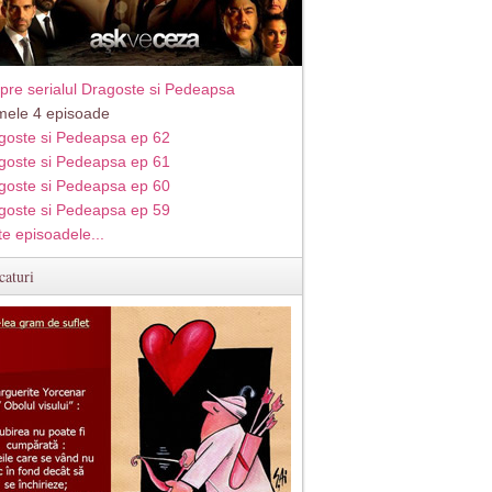
pre serialul Dragoste si Pedeapsa
imele 4 episoade
goste si Pedeapsa ep 62
goste si Pedeapsa ep 61
goste si Pedeapsa ep 60
goste si Pedeapsa ep 59
te episoadele...
caturi