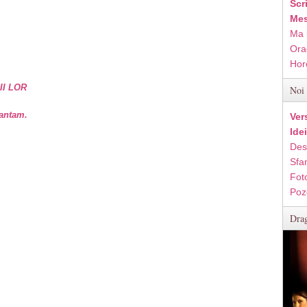
Scr
Mes
Ma 
Ora
Hor
II LOR
Noi 
vantam.
Ver
Ide
Des
Sfan
Fot
Poz
Drag