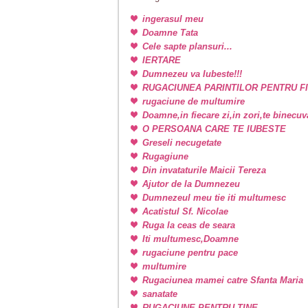
ingerasul meu
Doamne Tata
Cele sapte plansuri...
IERTARE
Dumnezeu va Iubeste!!!
RUGACIUNEA PARINTILOR PENTRU FI
rugaciune de multumire
Doamne,in fiecare zi,in zori,te binecu
O PERSOANA CARE TE IUBESTE
Greseli necugetate
Rugagiune
Din invataturile Maicii Tereza
Ajutor de la Dumnezeu
Dumnezeul meu tie iti multumesc
Acatistul Sf. Nicolae
Ruga la ceas de seara
Iti multumesc,Doamne
rugaciune pentru pace
multumire
Rugaciunea mamei catre Sfanta Maria
sanatate
RUGACIUNE PENTRU TINE