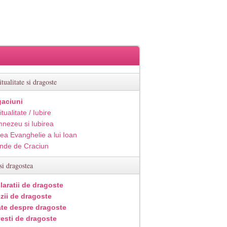
itualitate si dragoste
aciuni
itualitate / Iubire
nezeu si Iubirea
ea Evanghelie a lui Ioan
inde de Craciun
si dragostea
laratii de dragoste
zii de dragoste
ate despre dragoste
esti de dragoste