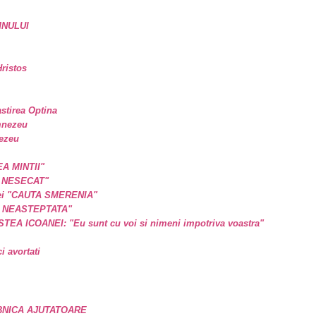
MNULUI
ristos
astirea Optina
mnezeu
nezeu
EA MINTII"
L NESECAT"
a ei "CAUTA SMERENIA"
E NEASTEPTATA"
A ICOANEI: "Eu sunt cu voi si nimeni impotriva voastra"
 avortati
BNICA AJUTATOARE