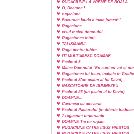
RUGACIUNE LA VREME DE BOALA
O, Doamne !
rugaciune
Bucura-te lauda a toata lumea!!!
Rugaciune
visul maicii domnului
Rugaciunea inimi.
TALISMANUL
Ruga pentru iubire
ITI MULTUMESC DOAMNE
Psalmul 3
Maica Domnului "Eu sunt cu voi si nim
Rugaciunea lui Iisus, inaltata in Grad
Psalmul 8(un psalm al lui David)
NASCATOARE DE DUMNEZEU
Psalmul 26 (un psalm al lu David)
DOAMNE...
Cuvinese cu adevarat
Psalmul Pastorului (in diferite traducer
7 rugaciuni importante
DOAMNE Tie ne rugam
RUGACIUNE CATRE IISUS HRISTOS
RUGACIUNE CATRE IISUS HRISTOS