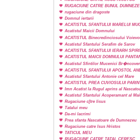
RUGACIUNE CATRE BUNUL DUMNEZE
rugaciune din dragoste
Domnul iertarii
ACATISTUL SFANTULUI MARELUI M
Acatistul Maicii Domnului
ACATISTUL Binecredinciosului Voievo
Acatistul Sfantului Serafim de Sarov
ACATISTUL SFANTULUI IERARH SPIR
ACATISTUL MAICII DOMNULUI PANT
Acatistul Sfintilor Mucenici Br�ncove
ACATISTUL SFANTULUI APOSTOL AN
Acatistul Sfantului Antonie cel Mare
ACATISTUL PREA CUVIOSULUI PARIN
Imn Acatist la Rugul aprins al Nascat
Acatistul Sfantului Acoperamant al Ma
Rugaciune c[tre Iisus
Tatalui meu
Da-mi lacrimi
Prea sfanta Nascatoare de Dumnezeu
Rugaciune catre Isus Hristos
TATICUL MEU
RUGACIUNE CATRE TATAL CERESC