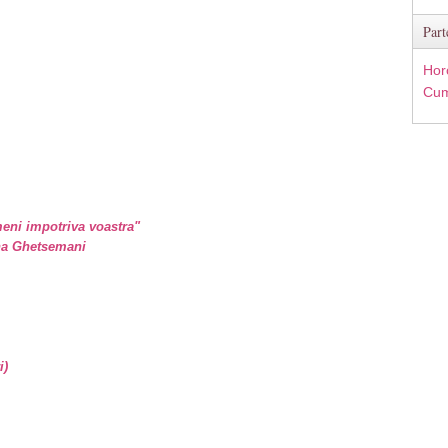
Part
Hor
Cum
eni impotriva voastra"
ina Ghetsemani
i)