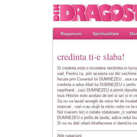
Rugaciuni
Spiritualitate
Dum
credinta ti-e slaba!
Si credinta este o incredere neclintita in lucr
vad. Pentru ca, prin aceasta cei din vechime
facuta prin Cuvantul lui DUMNEZEU , asa ca to
credinta a adus Abel lui DUMNEZEU o jertfa m
neprihanit , caci DUMNEZEU a primit darurile 
Isus Hristos este acelasi de ieri si azi si in ve
Sa nu va lasati amagiti de orice fel de invatatu
mancari , cari n-au slujit la nimic celor ce le-
Noi n-avem nici o cetate statatoare ,ci sante
DUMNEZEU o jertfa de lauda, adica rodul buz
Si sa nu dati uitarii binefacerea si darnicia 
Alte rugaciuni: