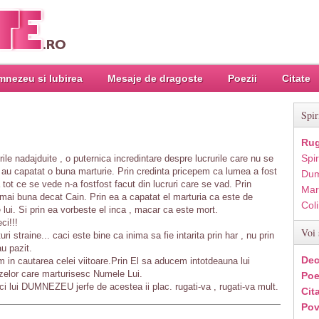
nezeu si Iubirea
Mesaje de dragoste
Poezii
Citate
Spir
Rug
Spir
urile nadajduite , o puternica incredintare despre lucrurile care nu se
 au capatat o buna marturie. Prin credinta pricepem ca lumea a fost
Dum
t ce se vede n-a fostfost facut din lucruri care se vad. Prin
Mar
ai buna decat Cain. Prin ea a capatat el marturia ca este de
Col
lui. Si prin ea vorbeste el inca , macar ca este mort.
ci!!!
Voi 
ri straine... caci este bine ca inima sa fie intarita prin har , nu prin
au pazit.
Dec
m in cautarea celei viitoare.Prin El sa aducem intotdeauna lui
elor care marturisesc Numele Lui.
Poe
caci lui DUMNEZEU jerfe de acestea ii plac. rugati-va , rugati-va mult.
Cit
Pov