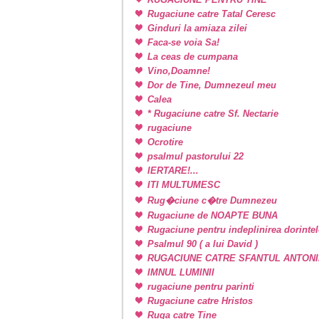
Rugaciune catre Tatal Ceresc
Ginduri la amiaza zilei
Faca-se voia Sa!
La ceas de cumpana
Vino,Doamne!
Dor de Tine, Dumnezeul meu
Calea
* Rugaciune catre Sf. Nectarie
rugaciune
Ocrotire
psalmul pastorului 22
IERTARE!...
ITI MULTUMESC
Rug�ciune c�tre Dumnezeu
Rugaciune de NOAPTE BUNA
Rugaciune pentru indeplinirea dorintel
Psalmul 90 ( a lui David )
RUGACIUNE CATRE SFANTUL ANTONI
IMNUL LUMINII
rugaciune pentru parinti
Rugaciune catre Hristos
Ruga catre Tine