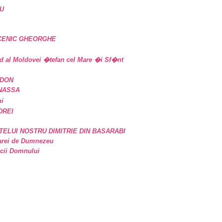
U
UCENIC GHEORGHE
d al Moldovei �tefan cel Mare �i Sf�nt
IDON
ANASSA
ni
DREI
TELUI NOSTRU DIMITRIE DIN BASARABI
oarei de Dumnezeu
icii Domnului