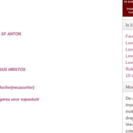
In l
e SF ANTON
Fam
Lov
Lov
Love
Lov
Rule
SUS HRISTOS
10 
Mesa
rilor(necazurilor)
De-a
gerea unor napastuiti
imp
inv
drag
Vre
col