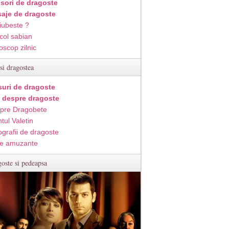
isori de dragoste
aje de dragoste
iubeste ?
col sabian
oscop zilnic
si dragostea
suri de dragoste
i despre dragoste
pre Dragobete
tul Valetin
ografii de dragoste
e amuzante
oste si pedeapsa