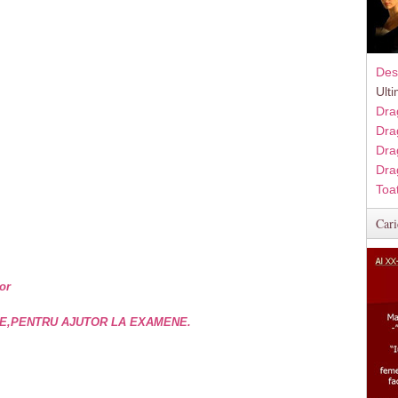
Des
Ult
Dra
Dra
Dra
Dra
Toa
Cari
or
E,PENTRU AJUTOR LA EXAMENE.