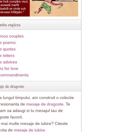
imba engleza
ous couples
e poems
e quotes
 letters
e advices
s for love
commandments
je de dragoste
 lungul timpului, am construit o colectie
resionanta de
mesaje de dragoste
. Te
itam sa adaugi si tu mesajul tau de
oste favorit.
i mai multe mesaje de iubire? Citeste
ectia de
mesaje de iubire.