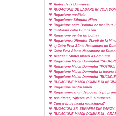
Ajutor de la Dumnezeu
RUGACIUNE DE LASARE IN VOIA DO
Rugaciune meditata
Rugaciunea Sfintului Nifon
Rugaciune catre Domnul nostru Iisus H
Implorare catre Dumnezeu
Rugaciune pentru un bolnav
Rugaciunea Ultimilor Stareti de la Min
a) Catre Prea Sfinta Nascatoare de Du
Catre Prea Sfanta Nascatoare de Dum
Acatistul Sfintei Invieri a Domnului
Rugaciune Maicii DomnuluiI "SPORIR
Rugaciune Maicii Domnului "POTIRU
Rugaciune Maicii Domnului la icoan
Rugaciune Maicii Domnului "BUCURI
RUGACIUNE MAICII DOMNULUI IN CINSTE
Rugaciune pentru vineri
Rugaciune-canon de pocainta pt. prunci
Ascultarea, t�ierea voii, supunerea
Cum trebuie facuta rugaciunea?
RUGACIUNI SF. SERAFIM DIN SAROV
RUGACIUNE MAICII DOMNULUI - GRA