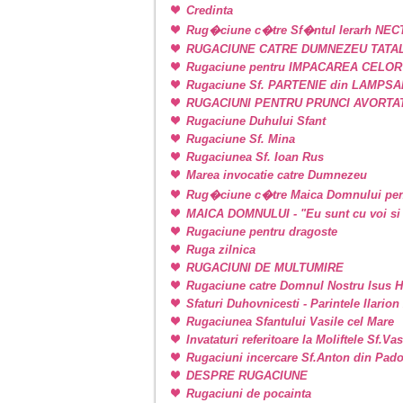
Credinta
Rug�ciune c�tre Sf�ntul Ierarh NEC
RUGACIUNE CATRE DUMNEZEU TATAL
Rugaciune pentru IMPACAREA CELOR
Rugaciune Sf. PARTENIE din LAMPSAKOS
RUGACIUNI PENTRU PRUNCI AVORTA
Rugaciune Duhului Sfant
Rugaciune Sf. Mina
Rugaciunea Sf. Ioan Rus
Marea invocatie catre Dumnezeu
Rug�ciune c�tre Maica Domnului pen
MAICA DOMNULUI - "Eu sunt cu voi si 
Rugaciune pentru dragoste
Ruga zilnica
RUGACIUNI DE MULTUMIRE
Rugaciune catre Domnul Nostru Isus H
Sfaturi Duhovnicesti - Parintele Ilarion
Rugaciunea Sfantului Vasile cel Mare
Invataturi referitoare la Moliftele Sf.Va
Rugaciuni incercare Sf.Anton din Pad
DESPRE RUGACIUNE
Rugaciuni de pocainta