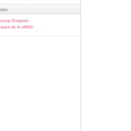
eneri
oscop Dragoste
para de la eMAG