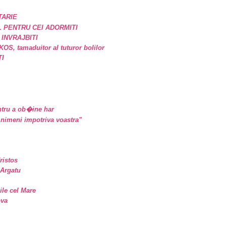
TARIE
 PENTRU CEI ADORMITI
 INVRAJBITI
, tamaduitor al tuturor bolilor
TI
tru a ob�ine har
nimeni impotriva voastra"
ristos
 Argatu
sile cel Mare
ova