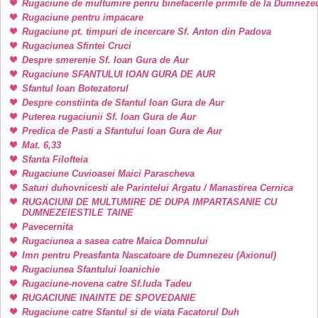
Rugaciune de multumire penru binefacerile primite de la Dumneze
Rugaciune pentru impacare
Rugaciune pt. timpuri de incercare Sf. Anton din Padova
Rugaciunea Sfintei Cruci
Despre smerenie Sf. Ioan Gura de Aur
Rugaciune SFANTULUI IOAN GURA DE AUR
Sfantul Ioan Botezatorul
Despre constiinta de Sfantul Ioan Gura de Aur
Puterea rugaciunii Sf. Ioan Gura de Aur
Predica de Pasti a Sfantului Ioan Gura de Aur
Mat. 6,33
Sfanta Filofteia
Rugaciune Cuvioasei Maici Parascheva
Saturi duhovnicesti ale Parintelui Argatu / Manastirea Cernica
RUGACIUNI DE MULTUMIRE DE DUPA IMPARTASANIE CU
DUMNEZEIESTILE TAINE
Pavecernita
Rugaciunea a sasea catre Maica Domnului
Imn pentru Preasfanta Nascatoare de Dumnezeu (Axionul)
Rugaciunea Sfantului Ioanichie
Rugaciune-novena catre Sf.Iuda Tadeu
RUGACIUNE INAINTE DE SPOVEDANIE
Rugaciune catre Sfantul si de viata Facatorul Duh