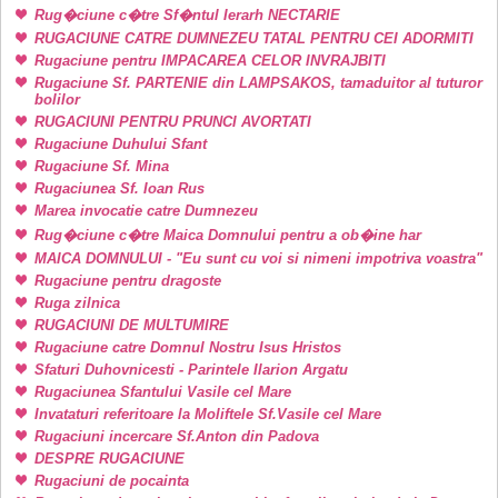
Rug�ciune c�tre Sf�ntul Ierarh NECTARIE
RUGACIUNE CATRE DUMNEZEU TATAL PENTRU CEI ADORMITI
Rugaciune pentru IMPACAREA CELOR INVRAJBITI
Rugaciune Sf. PARTENIE din LAMPSAKOS, tamaduitor al tuturor
bolilor
RUGACIUNI PENTRU PRUNCI AVORTATI
Rugaciune Duhului Sfant
Rugaciune Sf. Mina
Rugaciunea Sf. Ioan Rus
Marea invocatie catre Dumnezeu
Rug�ciune c�tre Maica Domnului pentru a ob�ine har
MAICA DOMNULUI - "Eu sunt cu voi si nimeni impotriva voastra"
Rugaciune pentru dragoste
Ruga zilnica
RUGACIUNI DE MULTUMIRE
Rugaciune catre Domnul Nostru Isus Hristos
Sfaturi Duhovnicesti - Parintele Ilarion Argatu
Rugaciunea Sfantului Vasile cel Mare
Invataturi referitoare la Moliftele Sf.Vasile cel Mare
Rugaciuni incercare Sf.Anton din Padova
DESPRE RUGACIUNE
Rugaciuni de pocainta