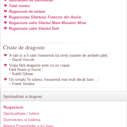
Nascatoare de Dumnezeu
Tatal nostru
Rugaciune de iertare
Rugaciunea Sfantului Francisc din Assisi
Rugaciune catre Sfantul Mare Mucenic Mina
Rugaciune catre Sfantul Duh
Citate de dragoste
'A iubi și a fi iubit înseamnă să simți soarele de ambele părți.'
~ David Viscott
'Viața fără dragoste este ca un copac
Fără floare și fructe.'
~ Kahlil Gibran
'Un simplu Te iubesc înseamnă mai mult decât bani ...'
~ Frank Sinatra
Spiritualitate si dragoste
Rugaciuni
Spiritualitate / Iubire
Dumnezeu si Iubirea
Marea Evanghelie a lui Ioan