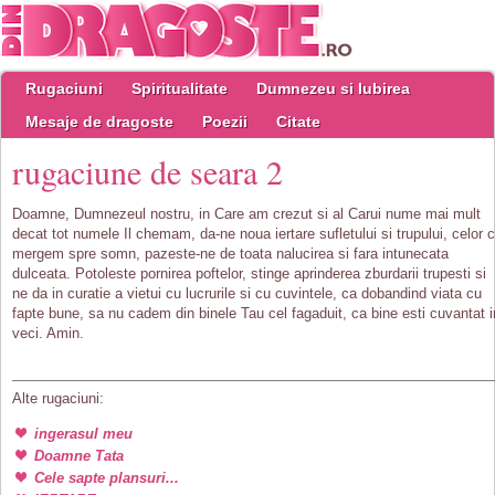
Rugaciuni
Spiritualitate
Dumnezeu si Iubirea
Mesaje de dragoste
Poezii
Citate
rugaciune de seara 2
Doamne, Dumnezeul nostru, in Care am crezut si al Carui nume mai mult
decat tot numele Il chemam, da-ne noua iertare sufletului si trupului, celor 
mergem spre somn, pazeste-ne de toata nalucirea si fara intunecata
dulceata. Potoleste pornirea poftelor, stinge aprinderea zburdarii trupesti si
ne da in curatie a vietui cu lucrurile si cu cuvintele, ca dobandind viata cu
fapte bune, sa nu cadem din binele Tau cel fagaduit, ca bine esti cuvantat i
veci. Amin.
Alte rugaciuni:
ingerasul meu
Doamne Tata
Cele sapte plansuri...