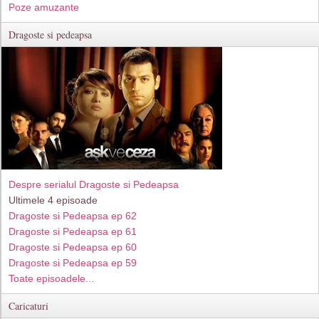
Poze amuzante
Dragoste si pedeapsa
Despre serialul Dragoste si Pedeapsa
Ultimele 4 episoade
Dragoste si Pedeapsa ep 62
Dragoste si Pedeapsa ep 61
Dragoste si Pedeapsa ep 60
Dragoste si Pedeapsa ep 59
Toate episoadele...
Caricaturi