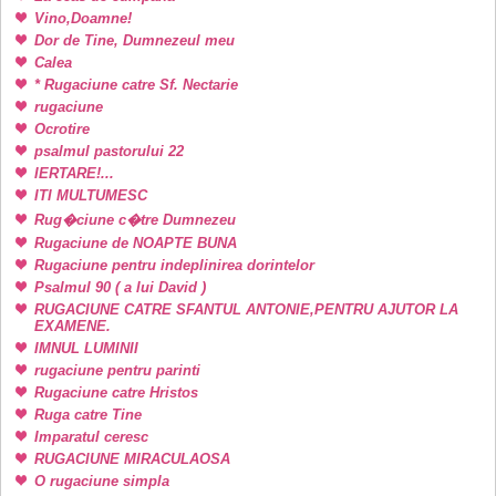
Vino,Doamne!
Dor de Tine, Dumnezeul meu
Calea
* Rugaciune catre Sf. Nectarie
rugaciune
Ocrotire
psalmul pastorului 22
IERTARE!...
ITI MULTUMESC
Rug�ciune c�tre Dumnezeu
Rugaciune de NOAPTE BUNA
Rugaciune pentru indeplinirea dorintelor
Psalmul 90 ( a lui David )
RUGACIUNE CATRE SFANTUL ANTONIE,PENTRU AJUTOR LA
EXAMENE.
IMNUL LUMINII
rugaciune pentru parinti
Rugaciune catre Hristos
Ruga catre Tine
Imparatul ceresc
RUGACIUNE MIRACULAOSA
O rugaciune simpla