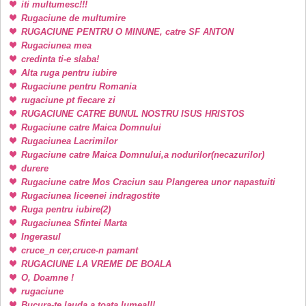
iti multumesc!!!
Rugaciune de multumire
RUGACIUNE PENTRU O MINUNE, catre SF ANTON
Rugaciunea mea
credinta ti-e slaba!
Alta ruga pentru iubire
Rugaciune pentru Romania
rugaciune pt fiecare zi
RUGACIUNE CATRE BUNUL NOSTRU ISUS HRISTOS
Rugaciune catre Maica Domnului
Rugaciunea Lacrimilor
Rugaciune catre Maica Domnului,a nodurilor(necazurilor)
durere
Rugaciune catre Mos Craciun sau Plangerea unor napastuiti
Rugaciunea liceenei indragostite
Ruga pentru iubire(2)
Rugaciunea Sfintei Marta
Ingerasul
cruce_n cer,cruce-n pamant
RUGACIUNE LA VREME DE BOALA
O, Doamne !
rugaciune
Bucura-te lauda a toata lumea!!!