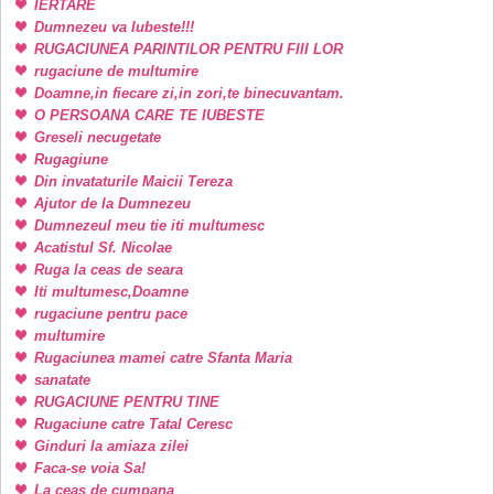
IERTARE
Dumnezeu va Iubeste!!!
RUGACIUNEA PARINTILOR PENTRU FIII LOR
rugaciune de multumire
Doamne,in fiecare zi,in zori,te binecuvantam.
O PERSOANA CARE TE IUBESTE
Greseli necugetate
Rugagiune
Din invataturile Maicii Tereza
Ajutor de la Dumnezeu
Dumnezeul meu tie iti multumesc
Acatistul Sf. Nicolae
Ruga la ceas de seara
Iti multumesc,Doamne
rugaciune pentru pace
multumire
Rugaciunea mamei catre Sfanta Maria
sanatate
RUGACIUNE PENTRU TINE
Rugaciune catre Tatal Ceresc
Ginduri la amiaza zilei
Faca-se voia Sa!
La ceas de cumpana