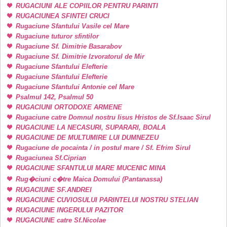
RUGACIUNI ALE COPIILOR PENTRU PARINTI
RUGACIUNEA SFINTEI CRUCI
Rugaciune Sfantului Vasile cel Mare
Rugaciune tuturor sfintilor
Rugaciune Sf. Dimitrie Basarabov
Rugaciune Sf. Dimitrie Izvoratorul de Mir
Rugaciune Sfantului Elefterie
Rugaciune Sfantului Elefterie
Rugaciune Sfantului Antonie cel Mare
Psalmul 142, Psalmul 50
RUGACIUNI ORTODOXE ARMENE
Rugaciune catre Domnul nostru Iisus Hristos de Sf.Isaac Sirul
RUGACIUNE LA NECASURI, SUPARARI, BOALA
RUGACIUNE DE MULTUMIRE LUI DUMNEZEU
Rugaciune de pocainta / in postul mare / Sf. Efrim Sirul
Rugaciunea Sf.Ciprian
RUGACIUNE SFANTULUI MARE MUCENIC MINA
Rug�ciuni c�tre Maica Domului (Pantanassa)
RUGACIUNE SF.ANDREI
RUGACIUNE CUVIOSULUI PARINTELUI NOSTRU STELIAN
RUGACIUNE INGERULUI PAZITOR
RUGACIUNE catre Sf.Nicolae