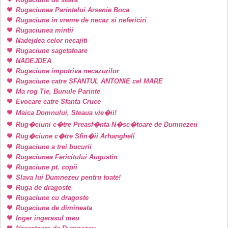
Rugaciunea Parintelui Arsenie Boca
Rugaciune in vreme de necaz si nefericiri
Rugaciunea mintii
Nadejdea celor necajiti
Rugaciune sagetatoare
NADEJDEA
Rugaciune impotriva necazurilor
Rugaciune catre SFANTUL ANTONIE cel MARE
Ma rog Tie, Bunule Parinte
Evocare catre Sfanta Cruce
Maica Domnului, Steaua vie�ii!
Rug�ciuni c�tre Preasf�nta N�sc�toare de Dumnezeu
Rug�ciune c�tre Sfin�ii Arhangheli
Rugaciune a trei bucurii
Rugaciunea Fericitului Augustin
Rugaciune pt. copii
Slava lui Dumnezeu pentru toate!
Ruga de dragoste
Rugaciune cu dragoste
Rugaciune de dimineata
Inger ingerasul meu