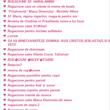
RUGACIUNE SF. HARALAMBIE
Rugaciune care se citeste la vreme de boala
"Prodromita" Maica Domnului - Muntele Athos
Sf. Maria, regina ingerilor, roaga-te pentru noi
Novena de Credinta in PreaSfanta inima a lui Iisus
Rugaciune catre Sf.Mihail
Rugaciune pentru linistea sufletului
Liniste
SA VA BINECUVANTEZE DOMNUL ISUS CRISTOS,IERI,ASTAZI,SI-
VECI!
Rugaciune de dimineata
Rugaciune catre Sfanta Cruce- Talisman
RUG�CIUNI �NCEP�TOARE
Ratacire?
nevoia de rug�ciune
Rugaciunea parintilor pentru copii
Rugaciune pentru parinti
Rugaciune pentru frati si surori
Rugaciunea copiilor pentru parinti
Rugaciune inainte de munca
Rugaciune catre Maica Domnului-de seara
rugaciune de seara 2
Rugaciune de seara