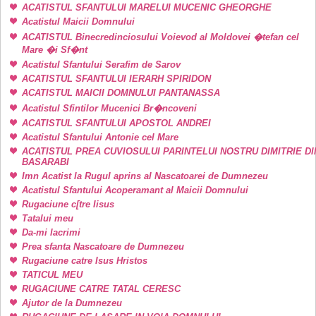
ACATISTUL SFANTULUI MARELUI MUCENIC GHEORGHE
Acatistul Maicii Domnului
ACATISTUL Binecredinciosului Voievod al Moldovei �tefan cel
Mare �i Sf�nt
Acatistul Sfantului Serafim de Sarov
ACATISTUL SFANTULUI IERARH SPIRIDON
ACATISTUL MAICII DOMNULUI PANTANASSA
Acatistul Sfintilor Mucenici Br�ncoveni
ACATISTUL SFANTULUI APOSTOL ANDREI
Acatistul Sfantului Antonie cel Mare
ACATISTUL PREA CUVIOSULUI PARINTELUI NOSTRU DIMITRIE DI
BASARABI
Imn Acatist la Rugul aprins al Nascatoarei de Dumnezeu
Acatistul Sfantului Acoperamant al Maicii Domnului
Rugaciune c[tre Iisus
Tatalui meu
Da-mi lacrimi
Prea sfanta Nascatoare de Dumnezeu
Rugaciune catre Isus Hristos
TATICUL MEU
RUGACIUNE CATRE TATAL CERESC
Ajutor de la Dumnezeu