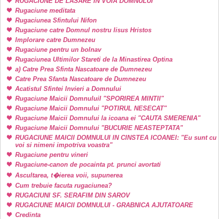
RUGACIUNE DE LASARE IN VOIA DOMNULUI
Rugaciune meditata
Rugaciunea Sfintului Nifon
Rugaciune catre Domnul nostru Iisus Hristos
Implorare catre Dumnezeu
Rugaciune pentru un bolnav
Rugaciunea Ultimilor Stareti de la Minastirea Optina
a) Catre Prea Sfinta Nascatoare de Dumnezeu
Catre Prea Sfanta Nascatoare de Dumnezeu
Acatistul Sfintei Invieri a Domnului
Rugaciune Maicii DomnuluiI "SPORIREA MINTII"
Rugaciune Maicii Domnului "POTIRUL NESECAT"
Rugaciune Maicii Domnului la icoana ei "CAUTA SMERENIA"
Rugaciune Maicii Domnului "BUCURIE NEASTEPTATA"
RUGACIUNE MAICII DOMNULUI IN CINSTEA ICOANEI: "Eu sunt cu
voi si nimeni impotriva voastra"
Rugaciune pentru vineri
Rugaciune-canon de pocainta pt. prunci avortati
Ascultarea, t�ierea voii, supunerea
Cum trebuie facuta rugaciunea?
RUGACIUNI SF. SERAFIM DIN SAROV
RUGACIUNE MAICII DOMNULUI - GRABNICA AJUTATOARE
Credinta