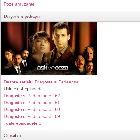
Poze amuzante
Dragoste si pedeapsa
Despre serialul Dragoste si Pedeapsa
Ultimele 4 episoade
Dragoste si Pedeapsa ep 62
Dragoste si Pedeapsa ep 61
Dragoste si Pedeapsa ep 60
Dragoste si Pedeapsa ep 59
Toate episoadele...
Caricaturi