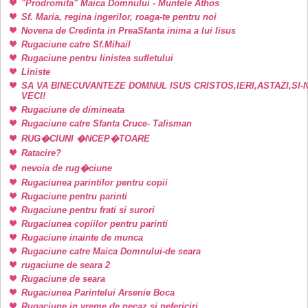
"Prodromita" Maica Domnului - Muntele Athos
Sf. Maria, regina ingerilor, roaga-te pentru noi
Novena de Credinta in PreaSfanta inima a lui Iisus
Rugaciune catre Sf.Mihail
Rugaciune pentru linistea sufletului
Liniste
SA VA BINECUVANTEZE DOMNUL ISUS CRISTOS,IERI,ASTAZI,SI-
VECI!
Rugaciune de dimineata
Rugaciune catre Sfanta Cruce- Talisman
RUG�CIUNI �NCEP�TOARE
Ratacire?
nevoia de rug�ciune
Rugaciunea parintilor pentru copii
Rugaciune pentru parinti
Rugaciune pentru frati si surori
Rugaciunea copiilor pentru parinti
Rugaciune inainte de munca
Rugaciune catre Maica Domnului-de seara
rugaciune de seara 2
Rugaciune de seara
Rugaciunea Parintelui Arsenie Boca
Rugaciune in vreme de necaz si nefericiri