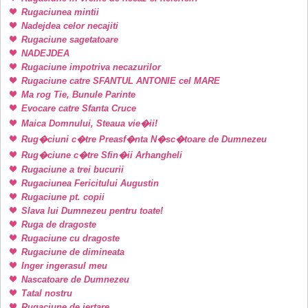
Rugaciunea mintii
Nadejdea celor necajiti
Rugaciune sagetatoare
NADEJDEA
Rugaciune impotriva necazurilor
Rugaciune catre SFANTUL ANTONIE cel MARE
Ma rog Tie, Bunule Parinte
Evocare catre Sfanta Cruce
Maica Domnului, Steaua vie�ii!
Rug�ciuni c�tre Preasf�nta N�sc�toare de Dumnezeu
Rug�ciune c�tre Sfin�ii Arhangheli
Rugaciune a trei bucurii
Rugaciunea Fericitului Augustin
Rugaciune pt. copii
Slava lui Dumnezeu pentru toate!
Ruga de dragoste
Rugaciune cu dragoste
Rugaciune de dimineata
Inger ingerasul meu
Nascatoare de Dumnezeu
Tatal nostru
Rugaciune de iertare