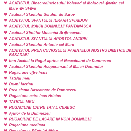
ACATISTUL Binecredinciosului Voievod al Moldovei �tefan cel
Mare �i Sf�nt
Acatistul Sfantului Serafim de Sarov
ACATISTUL SFANTULUI IERARH SPIRIDON
ACATISTUL MAICII DOMNULUI PANTANASSA
Acatistul Sfintilor Mucenici Br�ncoveni
ACATISTUL SFANTULUI APOSTOL ANDREI
Acatistul Sfantului Antonie cel Mare
ACATISTUL PREA CUVIOSULUI PARINTELUI NOSTRU DIMITRIE DI
BASARABI
Imn Acatist la Rugul aprins al Nascatoarei de Dumnezeu
Acatistul Sfantului Acoperamant al Maicii Domnului
Rugaciune c[tre Iisus
Tatalui meu
Da-mi lacrimi
Prea sfanta Nascatoare de Dumnezeu
Rugaciune catre Isus Hristos
TATICUL MEU
RUGACIUNE CATRE TATAL CERESC
Ajutor de la Dumnezeu
RUGACIUNE DE LASARE IN VOIA DOMNULUI
Rugaciune meditata
Rugaciunea Sfintului Nifon