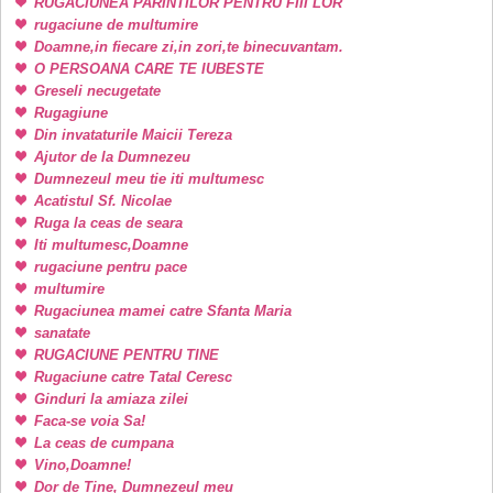
RUGACIUNEA PARINTILOR PENTRU FIII LOR
rugaciune de multumire
Doamne,in fiecare zi,in zori,te binecuvantam.
O PERSOANA CARE TE IUBESTE
Greseli necugetate
Rugagiune
Din invataturile Maicii Tereza
Ajutor de la Dumnezeu
Dumnezeul meu tie iti multumesc
Acatistul Sf. Nicolae
Ruga la ceas de seara
Iti multumesc,Doamne
rugaciune pentru pace
multumire
Rugaciunea mamei catre Sfanta Maria
sanatate
RUGACIUNE PENTRU TINE
Rugaciune catre Tatal Ceresc
Ginduri la amiaza zilei
Faca-se voia Sa!
La ceas de cumpana
Vino,Doamne!
Dor de Tine, Dumnezeul meu