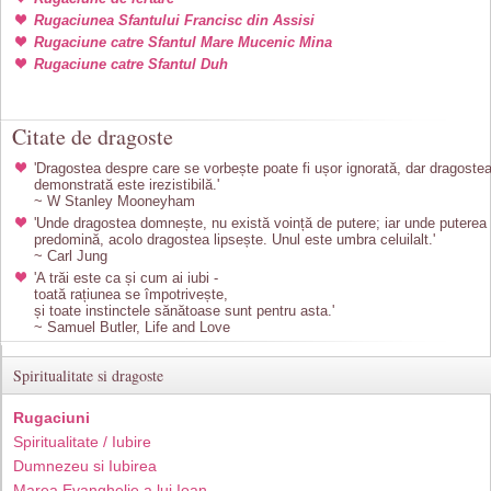
Rugaciunea Sfantului Francisc din Assisi
Rugaciune catre Sfantul Mare Mucenic Mina
Rugaciune catre Sfantul Duh
Citate de dragoste
'Dragostea despre care se vorbește poate fi ușor ignorată, dar dragoste
demonstrată este irezistibilă.'
~ W Stanley Mooneyham
'Unde dragostea domnește, nu există voință de putere; iar unde puterea
predomină, acolo dragostea lipsește. Unul este umbra celuilalt.'
~ Carl Jung
'A trăi este ca și cum ai iubi -
toată rațiunea se împotrivește,
și toate instinctele sănătoase sunt pentru asta.'
~ Samuel Butler, Life and Love
Spiritualitate si dragoste
Rugaciuni
Spiritualitate / Iubire
Dumnezeu si Iubirea
Marea Evanghelie a lui Ioan