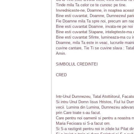
Tinde mila Ta celor ce te cunosc pe tine.
Invredniceste-ne, Doamne, in noaptea aceast
Bine esti cuvantat, Doamne, Dumnezeul parinti
Fie Doamne mila Ta spre noi, precum am nadaj
Bine esti cuvantat Doamne, invata-ne pe noi i
Bine esti cuvantat Stapane, intelepteste-ma c
Bine esti cuvantat Sfinte, lumineaza-ma cu in
Doamne, mila Ta este in veac, lucrurile mainil
cuvine cantare, Tie Ti se cuvine slava : Tatalu
Amin.
SIMBOLUL CREDINTEI
CRED
Intr-Unul Dumnezeu, Tatal Atottiitorul, Facator
Si intru Unul Domn Iisus Hristos, Fiul lui Du
vecii. Lumina din Lumina, Dumnezeu adevarat
prin Care toate s-au facut.
Care pentru noi oamenii si pentru a noastra ma
Maria Fecioara si S-a facut om.
Si S-a rastignit pentru noi in zilele lui Pilat d