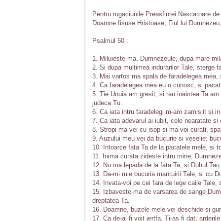
Pentru rugaciunile Preasfintei Nascatoare de Du
Doamne Iisuse Hristoase, Fiul lui Dumnezeu,
Psalmul 50 :
1. Miluieste-ma, Dumnezeule, dupa mare mil
2. Si dupa multimea indurarilor Tale, sterge 
3. Mai vartos ma spala de faradelegea mea, 
4. Ca faradelegea mea eu o cunosc, si pacat
5. Tie Unuia am gresit, si rau inaintea Ta am f
judeca Tu.
6. Ca iata intru faradelegi m-am zamislit si
7. Ca iata adevarul ai iubit, cele nearatate si
8. Stropi-ma-vei cu isop si ma voi curati, sp
9. Auzului meu vei da bucurie si veselie; bu
10. Intoarce fata Ta de la pacatele mele, si t
11. Inima curata zideste intru mine, Dumnezeu
12. Nu ma lepada de la fata Ta, si Duhul Tau 
13. Da-mi mie bucuria mantuirii Tale, si cu D
14. Invata-voi pe cei fara de lege caile Tale, 
15. Izbaveste-ma de varsarea de sange Dum
dreptatea Ta.
16. Doamne, buzele mele vei deschide si gur
17. Ca de-ai fi voit jertfa, Ti-as fi dat; arderil