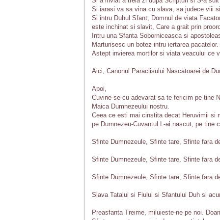
Si a inviat a treia zi dupa Scripturi si S-a sui
Si iarasi va sa vina cu slava, sa judece viii s
Si intru Duhul Sfant, Domnul de viata Facator
este inchinat si slavit, Care a grait prin proor
Intru una Sfanta Soborniceasca si apostolea
Marturisesc un botez intru iertarea pacatelor.
Astept invierea mortilor si viata veacului ce v
Aici, Canonul Paraclisului Nascatoarei de 
Apoi,
Cuvine-se cu adevarat sa te fericim pe tine 
Maica Dumnezeului nostru.
Ceea ce esti mai cinstita decat Heruvimii si 
pe Dumnezeu-Cuvantul L-ai nascut, pe tine
Sfinte Dumnezeule, Sfinte tare, Sfinte fara d
Sfinte Dumnezeule, Sfinte tare, Sfinte fara d
Sfinte Dumnezeule, Sfinte tare, Sfinte fara d
Slava Tatalui si Fiului si Sfantului Duh si acu
Preasfanta Treime, miluieste-ne pe noi. Doam