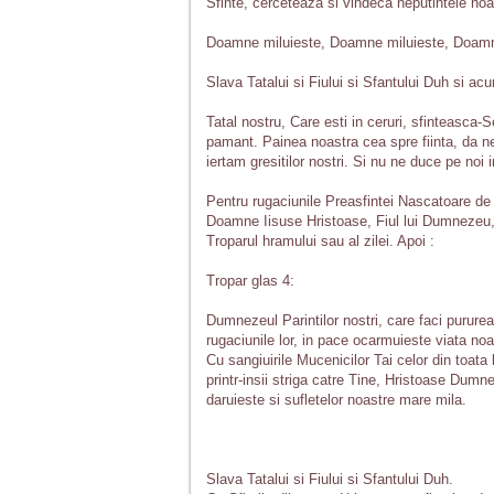
Sfinte, cerceteaza si vindeca neputintele no
Doamne miluieste, Doamne miluieste, Doamn
Slava Tatalui si Fiului si Sfantului Duh si acu
Tatal nostru, Care esti in ceruri, sfinteasca-
pamant. Painea noastra cea spre fiinta, da ne
iertam gresitilor nostri. Si nu ne duce pe noi i
Pentru rugaciunile Preasfintei Nascatoare de Du
Doamne Iisuse Hristoase, Fiul lui Dumnezeu,
Troparul hramului sau al zilei. Apoi :
Tropar glas 4:
Dumnezeul Parintilor nostri, care faci pururea
rugaciunile lor, in pace ocarmuieste viata noa
Cu sangiuirile Mucenicilor Tai celor din toata
printr-insii striga catre Tine, Hristoase Dumne
daruieste si sufletelor noastre mare mila.
Slava Tatalui si Fiului si Sfantului Duh.