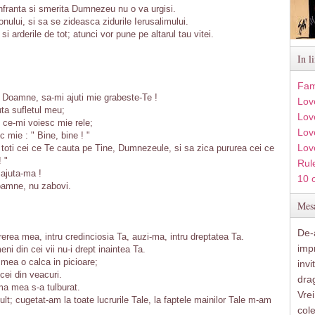
infranta si smerita Dumnezeu nu o va urgisi.
nului, si sa se zideasca zidurile Ierusalimului.
 si arderile de tot; atunci vor pune pe altarul tau vitei.
In l
Fam
 Doamne, sa-mi ajuti mie grabeste-Te !
Lov
uta sufletul meu;
Lov
i ce-mi voiesc mie rele;
Love
c mie : " Bine, bine ! "
Lov
toti cei ce Te cauta pe Tine, Dumnezeule, si sa zica pururea cei ce
 "
Rule
ajuta-ma !
10 
Doamne, nu zabovi.
Mesa
De-a
rea mea, intru credinciosia Ta, auzi-ma, intru dreptatea Ta.
imp
eni din cei vii nu-i drept inaintea Ta.
 mea o calca in picioare;
inv
cei din veacuri.
drag
ma mea s-a tulburat.
Vre
t; cugetat-am la toate lucrurile Tale, la faptele mainilor Tale m-am
col