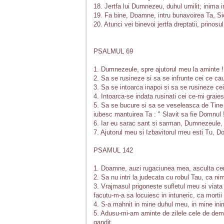
18. Jertfa lui Dumnezeu, duhul umilit; inima 
19. Fa bine, Doamne, intru bunavoirea Ta, Sio
20. Atunci vei binevoi jertfa dreptatii, prinosul
PSALMUL 69
1. Dumnezeule, spre ajutorul meu la aminte !
2. Sa se rusineze si sa se infrunte cei ce ca
3. Sa se intoarca inapoi si sa se rusineze ce
4. Intoarca-se indata rusinati cei ce-mi graies
5. Sa se bucure si sa se veseleasca de Tine 
iubesc mantuirea Ta : " Slavit sa fie Domnul !
6. Iar eu sarac sant si sarman, Dumnezeule, 
7. Ajutorul meu si Izbavitorul meu esti Tu, 
PSAMUL 142
1. Doamne, auzi rugaciunea mea, asculta cere
2. Sa nu intri la judecata cu robul Tau, ca nim
3. Vrajmasul prigoneste sufletul meu si viata
facutu-m-a sa locuiesc in intuneric, ca mortii 
4. S-a mahnit in mine duhul meu, in mine ini
5. Adusu-mi-am aminte de zilele cele de demul
gandit.