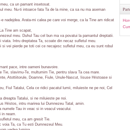
l meu, ca un pamant insetosat.
Part
ul meu. Nu-ti intoarce fata Ta de la mine, ca sa nu ma aseman
-e nadejdea. Arata-mi calea pe care voi merge, ca la Tine am ridicat
Hor
Cum
 La Tine am scapat,
mnezeul meu. Duhul Tau cel bun ma va povatui la pamantul dreptatii.
viata. Intru dreptatea Ta, scoate din necaz sufletul meu.
ei si vei pierde pe toti cei ce necajesc sufletul meu, ca eu sunt robul
amant pace, intre oameni bunavoire.
 Tie, slavimu-Te, multumim Tie, pentru slava Ta cea mare.
, Atottiitorule, Doamne, Fiule, Unule-Nascut, Iisuse Hristoase si
iul Tatalui, Cela ce ridici pacatul lumii, miluieste ne pe noi, Cel
 dreapta Tatalui, si ne miluieste pe noi.
us Hristos, intru marirea lui Dumnezeu Tatal, amin.
da numele Tau in veac si in veacul veacului.
i in neam.
ufletul meu, ca am gresit Tie.
c voia Ta, ca Tu esti Dumnezeul Meu.
a vom vedea lumina.