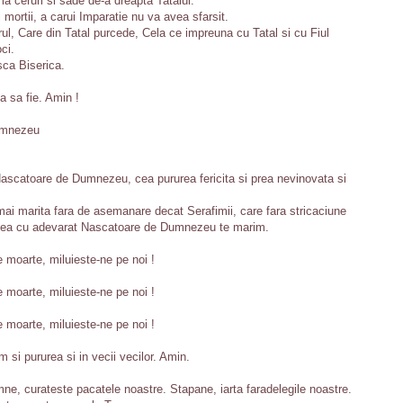
t la ceruri si sade de-a dreapta Tatalui.
i mortii, a carui Imparatie nu va avea sfarsit.
ul, Care din Tatal purcede, Cela ce impreuna cu Tatal si cu Fiul
oci.
sca Biserica.
a sa fie. Amin !
Dumnezeu
Nascatoare de Dumnezeu, cea pururea fericita si prea nevinovata si
mai marita fara de asemanare decat Serafimii, care fara stricaciune
 cea cu adevarat Nascatoare de Dumnezeu te marim.
e moarte, miluieste-ne pe noi !
e moarte, miluieste-ne pe noi !
e moarte, miluieste-ne pe noi !
m si pururea si in vecii vecilor. Amin.
ne, curateste pacatele noastre. Stapane, iarta faradelegile noastre.