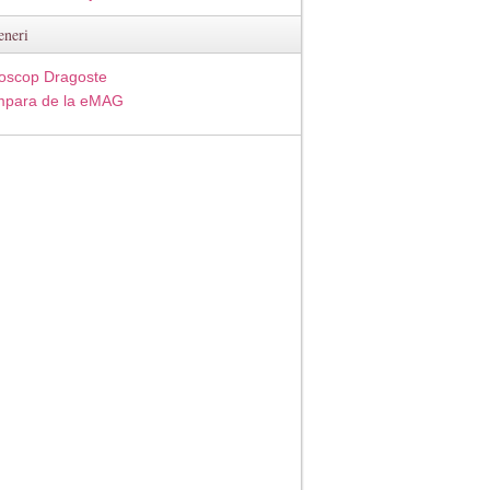
eneri
oscop Dragoste
para de la eMAG