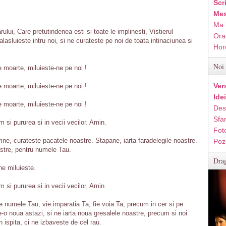
Scr
Mes
Ma 
ui, Care pretutindenea esti si toate le implinesti, Vistierul
Ora
salasluieste intru noi, si ne curateste pe noi de toata intinaciunea si
Hor
Noi 
e moarte, miluieste-ne pe noi !
Ver
e moarte, miluieste-ne pe noi !
Ide
e moarte, miluieste-ne pe noi !
Des
Sfan
m si pururea si in vecii vecilor. Amin.
Fot
ne, curateste pacatele noastre. Stapane, iarta faradelegile noastre.
Poz
astre, pentru numele Tau.
Drag
e miluieste.
m si pururea si in vecii vecilor. Amin.
Se numele Tau, vie imparatia Ta, fie voia Ta, precum in cer si pe
-o noua astazi, si ne iarta noua gresalele noastre, precum si noi
n ispita, ci ne izbaveste de cel rau.