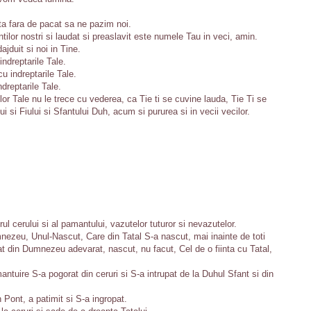
a fara de pacat sa ne pazim noi.
lor nostri si laudat si preaslavit este numele Tau in veci, amin.
duit si noi in Tine.
ndreptarile Tale.
u indreptarile Tale.
dreptarile Tale.
or Tale nu le trece cu vederea, ca Tie ti se cuvine lauda, Tie Ti se
i si Fiului si Sfantului Duh, acum si pururea si in vecii vecilor.
ul cerului si al pamantului, vazutelor tuturor si nevazutelor.
mnezeu, Unul-Nascut, Care din Tatal S-a nascut, mai inainte de toti
 din Dumnezeu adevarat, nascut, nu facut, Cel de o fiinta cu Tatal,
ntuire S-a pogorat din ceruri si S-a intrupat de la Duhul Sfant si din
in Pont, a patimit si S-a ingropat.