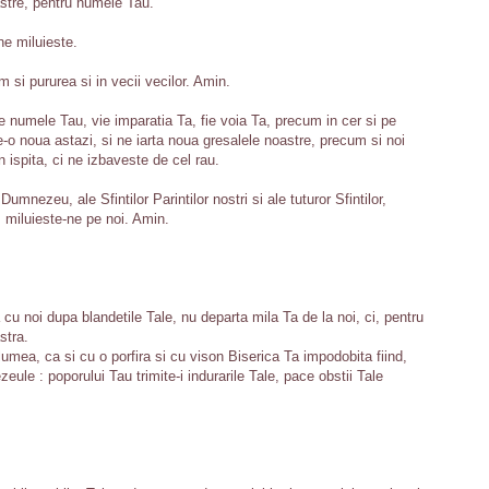
astre, pentru numele Tau.
e miluieste.
m si pururea si in vecii vecilor. Amin.
Se numele Tau, vie imparatia Ta, fie voia Ta, precum in cer si pe
-o noua astazi, si ne iarta noua gresalele noastre, precum si noi
n ispita, ci ne izbaveste de cel rau.
mnezeu, ale Sfintilor Parintilor nostri si ale tuturor Sfintilor,
 miluieste-ne pe noi. Amin.
 cu noi dupa blandetile Tale, nu departa mila Ta de la noi, ci, pentru
stra.
 lumea, ca si cu o porfira si cu vison Biserica Ta impodobita fiind,
zeule : poporului Tau trimite-i indurarile Tale, pace obstii Tale