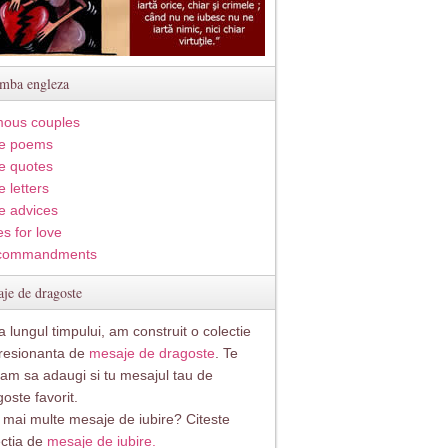
imba engleza
ous couples
e poems
e quotes
 letters
e advices
s for love
commandments
je de dragoste
 lungul timpului, am construit o colectie
resionanta de
mesaje de dragoste
. Te
itam sa adaugi si tu mesajul tau de
oste favorit.
i mai multe mesaje de iubire? Citeste
ectia de
mesaje de iubire.