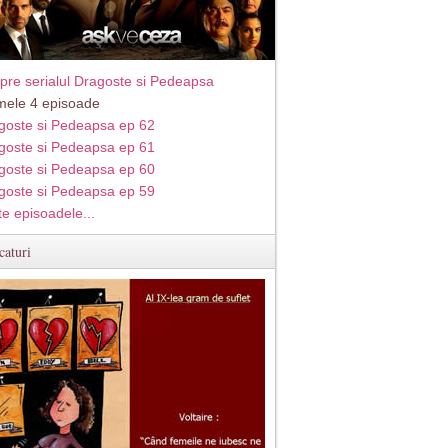
pre serialul Dragoste si Pedeapsa
imele 4 episoade
goste si Pedeapsa ep 62
goste si Pedeapsa ep 61
goste si Pedeapsa ep 60
goste si Pedeapsa ep 59
te episoadele...
caturi