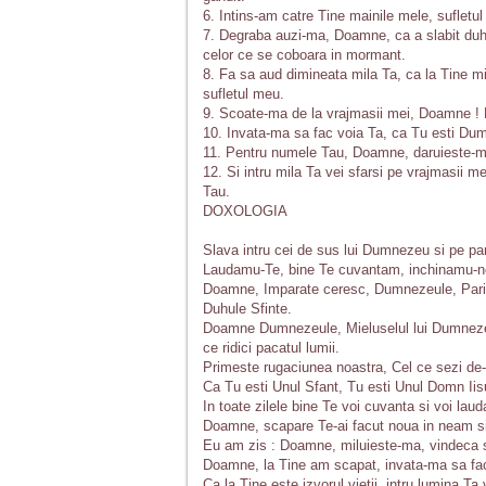
6. Intins-am catre Tine mainile mele, sufletu
7. Degraba auzi-ma, Doamne, ca a slabit duh
celor ce se coboara in mormant.
8. Fa sa aud dimineata mila Ta, ca la Tine mi
sufletul meu.
9. Scoate-ma de la vrajmasii mei, Doamne !
10. Invata-ma sa fac voia Ta, ca Tu esti Du
11. Pentru numele Tau, Doamne, daruieste-mi 
12. Si intru mila Ta vei sfarsi pe vrajmasii m
Tau.
DOXOLOGIA
Slava intru cei de sus lui Dumnezeu si pe p
Laudamu-Te, bine Te cuvantam, inchinamu-ne
Doamne, Imparate ceresc, Dumnezeule, Parinte
Duhule Sfinte.
Doamne Dumnezeule, Mieluselul lui Dumnezeu, F
ce ridici pacatul lumii.
Primeste rugaciunea noastra, Cel ce sezi de-a
Ca Tu esti Unul Sfant, Tu esti Unul Domn Iis
In toate zilele bine Te voi cuvanta si voi lau
Doamne, scapare Te-ai facut noua in neam s
Eu am zis : Doamne, miluieste-ma, vindeca s
Doamne, la Tine am scapat, invata-ma sa fa
Ca la Tine este izvorul vietii, intru lumina T