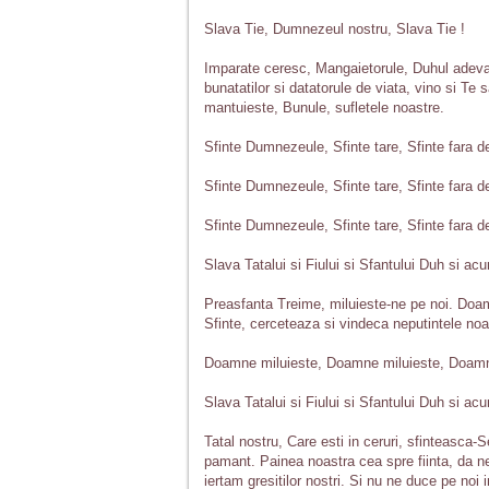
Slava Tie, Dumnezeul nostru, Slava Tie !
Imparate ceresc, Mangaietorule, Duhul adevarul
bunatatilor si datatorule de viata, vino si Te 
mantuieste, Bunule, sufletele noastre.
Sfinte Dumnezeule, Sfinte tare, Sfinte fara d
Sfinte Dumnezeule, Sfinte tare, Sfinte fara d
Sfinte Dumnezeule, Sfinte tare, Sfinte fara d
Slava Tatalui si Fiului si Sfantului Duh si acu
Preasfanta Treime, miluieste-ne pe noi. Doam
Sfinte, cerceteaza si vindeca neputintele no
Doamne miluieste, Doamne miluieste, Doamn
Slava Tatalui si Fiului si Sfantului Duh si acu
Tatal nostru, Care esti in ceruri, sfinteasca-
pamant. Painea noastra cea spre fiinta, da ne
iertam gresitilor nostri. Si nu ne duce pe noi i