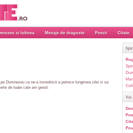
nezeu si Iubirea
Mesaje de dragoste
Poezii
Citate
Spir
Rug
Spir
Dum
Mar
pe Dumnezeu ca ne-a invrednicit a petrece lungimea zilei si sa
Col
ierte de toate cate am gresit.
Voi 
Dec
Poe
Cit
Pov