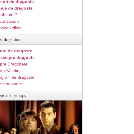
isori de dragoste
aje de dragoste
iubeste ?
col sabian
oscop zilnic
si dragostea
suri de dragoste
i despre dragoste
pre Dragobete
tul Valetin
ografii de dragoste
e amuzante
oste si pedeapsa