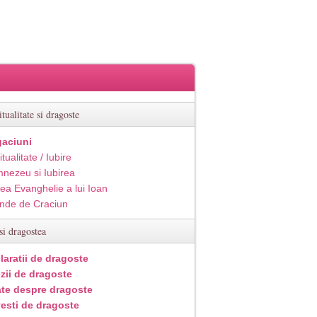
itualitate si dragoste
aciuni
itualitate / Iubire
nezeu si Iubirea
ea Evanghelie a lui Ioan
inde de Craciun
si dragostea
laratii de dragoste
zii de dragoste
ate despre dragoste
esti de dragoste