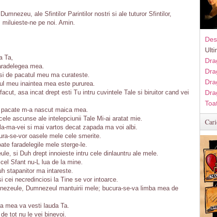
mnezeu, ale Sfintilor Parintilor nostri si ale tuturor Sfintilor,
 miluieste-ne pe noi. Amin.
Des
Ult
a Ta,
Dra
faradelegea mea.
Dra
si de pacatul meu ma curateste.
Dra
ul meu inaintea mea este pururea.
acut, asa incat drept esti Tu intru cuvintele Tale si biruitor cand vei
Dra
Toa
 in pacate m-a nascut maica mea.
 cele ascunse ale intelepciunii Tale Mi-ai aratat mie.
Cari
ala-ma-vei si mai vartos decat zapada ma voi albi.
cura-se-vor oasele mele cele smerite.
oate faradelegile mele sterge-le.
le, si Duh drept innoieste intru cele dinlauntru ale mele.
cel Sfant nu-L lua de la mine.
uh stapanitor ma intareste.
si cei necredinciosi la Tine se vor intoarce.
nezeule, Dumnezeul mantuirii mele; bucura-se-va limba mea de
a mea va vesti lauda Ta.
e de tot nu le vei binevoi.