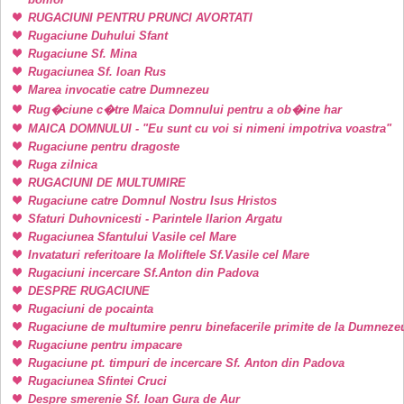
RUGACIUNI PENTRU PRUNCI AVORTATI
Rugaciune Duhului Sfant
Rugaciune Sf. Mina
Rugaciunea Sf. Ioan Rus
Marea invocatie catre Dumnezeu
Rug�ciune c�tre Maica Domnului pentru a ob�ine har
MAICA DOMNULUI - "Eu sunt cu voi si nimeni impotriva voastra"
Rugaciune pentru dragoste
Ruga zilnica
RUGACIUNI DE MULTUMIRE
Rugaciune catre Domnul Nostru Isus Hristos
Sfaturi Duhovnicesti - Parintele Ilarion Argatu
Rugaciunea Sfantului Vasile cel Mare
Invataturi referitoare la Moliftele Sf.Vasile cel Mare
Rugaciuni incercare Sf.Anton din Padova
DESPRE RUGACIUNE
Rugaciuni de pocainta
Rugaciune de multumire penru binefacerile primite de la Dumneze
Rugaciune pentru impacare
Rugaciune pt. timpuri de incercare Sf. Anton din Padova
Rugaciunea Sfintei Cruci
Despre smerenie Sf. Ioan Gura de Aur