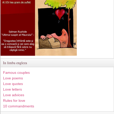
In limba engleza
Famous couples
Love poems
Love quotes
Love letters
Love advices
Rules for love
10 commandments