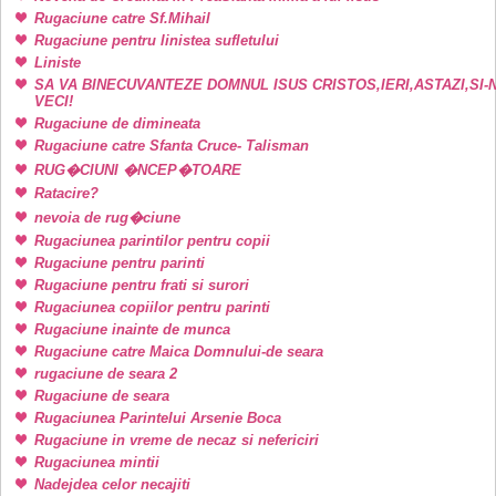
Rugaciune catre Sf.Mihail
Rugaciune pentru linistea sufletului
Liniste
SA VA BINECUVANTEZE DOMNUL ISUS CRISTOS,IERI,ASTAZI,SI-
VECI!
Rugaciune de dimineata
Rugaciune catre Sfanta Cruce- Talisman
RUG�CIUNI �NCEP�TOARE
Ratacire?
nevoia de rug�ciune
Rugaciunea parintilor pentru copii
Rugaciune pentru parinti
Rugaciune pentru frati si surori
Rugaciunea copiilor pentru parinti
Rugaciune inainte de munca
Rugaciune catre Maica Domnului-de seara
rugaciune de seara 2
Rugaciune de seara
Rugaciunea Parintelui Arsenie Boca
Rugaciune in vreme de necaz si nefericiri
Rugaciunea mintii
Nadejdea celor necajiti