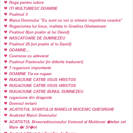
Ruga pentru iubire
ITI MULTUMESC DOAMNE
Psalmul 3
Maica Domnului "Eu sunt cu voi si nimeni impotriva voastra"
Rugaciunea lui Iisus, inaltata in Gradina Ghetsemani
Psalmul 8(un psalm al lui David)
NASCATOARE DE DUMNEZEU
Psalmul 26 (un psalm al lu David)
DOAMNE...
Cuvinese cu adevarat
Psalmul Pastorului (in diferite traduceri)
7 rugaciuni importante
DOAMNE Tie ne rugam
RUGACIUNE CATRE IISUS HRISTOS
RUGACIUNE CATRE IISUS HRISTOS
RUGACIUNE CATRE BUNUL DUMNEZEU
rugaciune din dragoste
Domnul iertarii
ACATISTUL SFANTULUI MARELUI MUCENIC GHEORGHE
Acatistul Maicii Domnului
ACATISTUL Binecredinciosului Voievod al Moldovei �tefan cel
Mare �i Sf�nt