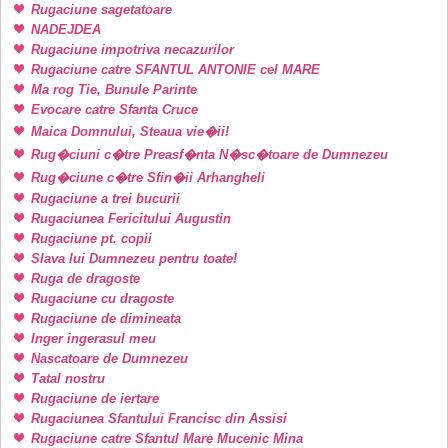
Rugaciune sagetatoare
NADEJDEA
Rugaciune impotriva necazurilor
Rugaciune catre SFANTUL ANTONIE cel MARE
Ma rog Tie, Bunule Parinte
Evocare catre Sfanta Cruce
Maica Domnului, Steaua vie�ii!
Rug�ciuni c�tre Preasf�nta N�sc�toare de Dumnezeu
Rug�ciune c�tre Sfin�ii Arhangheli
Rugaciune a trei bucurii
Rugaciunea Fericitului Augustin
Rugaciune pt. copii
Slava lui Dumnezeu pentru toate!
Ruga de dragoste
Rugaciune cu dragoste
Rugaciune de dimineata
Inger ingerasul meu
Nascatoare de Dumnezeu
Tatal nostru
Rugaciune de iertare
Rugaciunea Sfantului Francisc din Assisi
Rugaciune catre Sfantul Mare Mucenic Mina