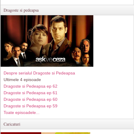
Dragoste si pedeapsa
Despre serialul Dragoste si Pedeapsa
Ultimele 4 episoade
Dragoste si Pedeapsa ep 62
Dragoste si Pedeapsa ep 61
Dragoste si Pedeapsa ep 60
Dragoste si Pedeapsa ep 59
Toate episoadele...
Caricaturi