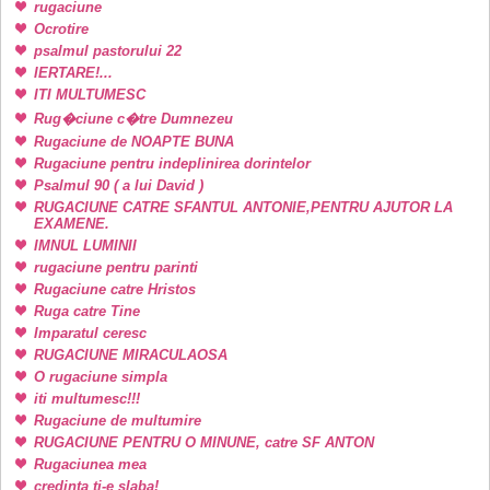
rugaciune
Ocrotire
psalmul pastorului 22
IERTARE!...
ITI MULTUMESC
Rug�ciune c�tre Dumnezeu
Rugaciune de NOAPTE BUNA
Rugaciune pentru indeplinirea dorintelor
Psalmul 90 ( a lui David )
RUGACIUNE CATRE SFANTUL ANTONIE,PENTRU AJUTOR LA
EXAMENE.
IMNUL LUMINII
rugaciune pentru parinti
Rugaciune catre Hristos
Ruga catre Tine
Imparatul ceresc
RUGACIUNE MIRACULAOSA
O rugaciune simpla
iti multumesc!!!
Rugaciune de multumire
RUGACIUNE PENTRU O MINUNE, catre SF ANTON
Rugaciunea mea
credinta ti-e slaba!