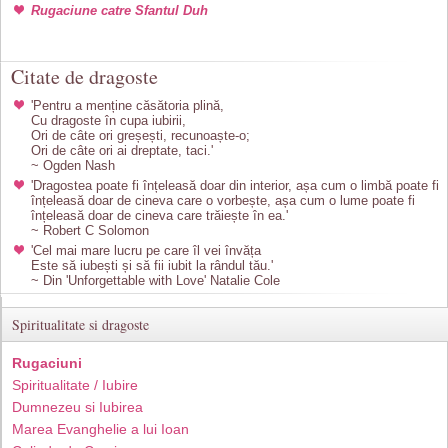
Rugaciune catre Sfantul Duh
Citate de dragoste
'Pentru a menține căsătoria plină,
Cu dragoste în cupa iubirii,
Ori de câte ori greșești, recunoaște-o;
Ori de câte ori ai dreptate, taci.'
~ Ogden Nash
'Dragostea poate fi înțeleasă doar din interior, așa cum o limbă poate fi
înțeleasă doar de cineva care o vorbește, așa cum o lume poate fi
înțeleasă doar de cineva care trăiește în ea.'
~ Robert C Solomon
'Cel mai mare lucru pe care îl vei învăța
Este să iubești și să fii iubit la rândul tău.'
~ Din 'Unforgettable with Love' Natalie Cole
Spiritualitate si dragoste
Rugaciuni
Spiritualitate / Iubire
Dumnezeu si Iubirea
Marea Evanghelie a lui Ioan