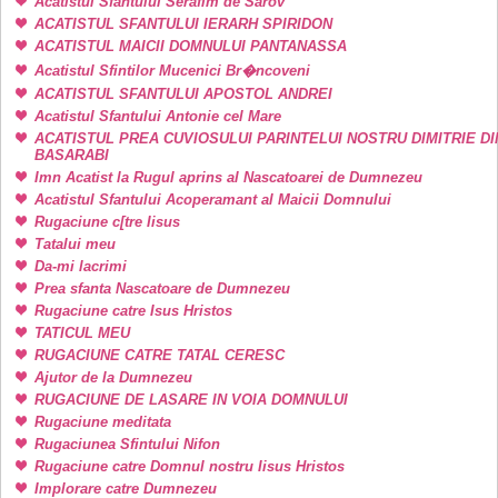
Acatistul Sfantului Serafim de Sarov
ACATISTUL SFANTULUI IERARH SPIRIDON
ACATISTUL MAICII DOMNULUI PANTANASSA
Acatistul Sfintilor Mucenici Br�ncoveni
ACATISTUL SFANTULUI APOSTOL ANDREI
Acatistul Sfantului Antonie cel Mare
ACATISTUL PREA CUVIOSULUI PARINTELUI NOSTRU DIMITRIE DI
BASARABI
Imn Acatist la Rugul aprins al Nascatoarei de Dumnezeu
Acatistul Sfantului Acoperamant al Maicii Domnului
Rugaciune c[tre Iisus
Tatalui meu
Da-mi lacrimi
Prea sfanta Nascatoare de Dumnezeu
Rugaciune catre Isus Hristos
TATICUL MEU
RUGACIUNE CATRE TATAL CERESC
Ajutor de la Dumnezeu
RUGACIUNE DE LASARE IN VOIA DOMNULUI
Rugaciune meditata
Rugaciunea Sfintului Nifon
Rugaciune catre Domnul nostru Iisus Hristos
Implorare catre Dumnezeu