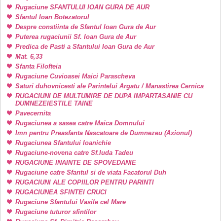
Rugaciune SFANTULUI IOAN GURA DE AUR
Sfantul Ioan Botezatorul
Despre constiinta de Sfantul Ioan Gura de Aur
Puterea rugaciunii Sf. Ioan Gura de Aur
Predica de Pasti a Sfantului Ioan Gura de Aur
Mat. 6,33
Sfanta Filofteia
Rugaciune Cuvioasei Maici Parascheva
Saturi duhovnicesti ale Parintelui Argatu / Manastirea Cernica
RUGACIUNI DE MULTUMIRE DE DUPA IMPARTASANIE CU
DUMNEZEIESTILE TAINE
Pavecernita
Rugaciunea a sasea catre Maica Domnului
Imn pentru Preasfanta Nascatoare de Dumnezeu (Axionul)
Rugaciunea Sfantului Ioanichie
Rugaciune-novena catre Sf.Iuda Tadeu
RUGACIUNE INAINTE DE SPOVEDANIE
Rugaciune catre Sfantul si de viata Facatorul Duh
RUGACIUNI ALE COPIILOR PENTRU PARINTI
RUGACIUNEA SFINTEI CRUCI
Rugaciune Sfantului Vasile cel Mare
Rugaciune tuturor sfintilor