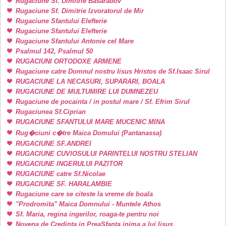
Rugaciune Sf. Dimitrie Basarabov
Rugaciune Sf. Dimitrie Izvoratorul de Mir
Rugaciune Sfantului Elefterie
Rugaciune Sfantului Elefterie
Rugaciune Sfantului Antonie cel Mare
Psalmul 142, Psalmul 50
RUGACIUNI ORTODOXE ARMENE
Rugaciune catre Domnul nostru Iisus Hristos de Sf.Isaac Sirul
RUGACIUNE LA NECASURI, SUPARARI, BOALA
RUGACIUNE DE MULTUMIRE LUI DUMNEZEU
Rugaciune de pocainta / in postul mare / Sf. Efrim Sirul
Rugaciunea Sf.Ciprian
RUGACIUNE SFANTULUI MARE MUCENIC MINA
Rug�ciuni c�tre Maica Domului (Pantanassa)
RUGACIUNE SF.ANDREI
RUGACIUNE CUVIOSULUI PARINTELUI NOSTRU STELIAN
RUGACIUNE INGERULUI PAZITOR
RUGACIUNE catre Sf.Nicolae
RUGACIUNE SF. HARALAMBIE
Rugaciune care se citeste la vreme de boala
"Prodromita" Maica Domnului - Muntele Athos
Sf. Maria, regina ingerilor, roaga-te pentru noi
Novena de Credinta in PreaSfanta inima a lui Iisus