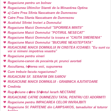
Rugaciune pentru un bolnav
Rugaciunea Ultimilor Stareti de la Minastirea Optina
a) Catre Prea Sfinta Nascatoare de Dumnezeu
Catre Prea Sfanta Nascatoare de Dumnezeu
Acatistul Sfintei Invieri a Domnului
Rugaciune Maicii DomnuluiI "SPORIREA MINTII"
Rugaciune Maicii Domnului "POTIRUL NESECAT"
Rugaciune Maicii Domnului la icoana ei "CAUTA SMERENIA"
Rugaciune Maicii Domnului "BUCURIE NEASTEPTATA"
RUGACIUNE MAICII DOMNULUI IN CINSTEA ICOANEI: "Eu sunt cu
voi si nimeni impotriva voastra"
Rugaciune pentru vineri
Rugaciune-canon de pocainta pt. prunci avortati
Ascultarea, t�ierea voii, supunerea
Cum trebuie facuta rugaciunea?
RUGACIUNI SF. SERAFIM DIN SAROV
RUGACIUNE MAICII DOMNULUI - GRABNICA AJUTATOARE
Credinta
Rug�ciune c�tre Sf�ntul Ierarh NECTARIE
RUGACIUNE CATRE DUMNEZEU TATAL PENTRU CEI ADORMITI
Rugaciune pentru IMPACAREA CELOR INVRAJBITI
Rugaciune Sf. PARTENIE din LAMPSAKOS, tamaduitor al tuturor
bolilor