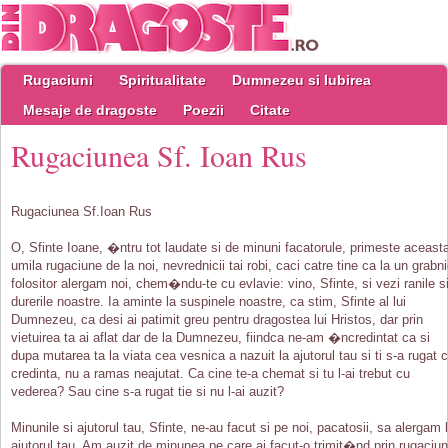
Rugaciuni
Spiritualitate
Dumnezeu si Iubirea
Mesaje de dragoste
Poezii
Citate
Rugaciunea Sf. Ioan Rus
Rugaciunea Sf.Ioan Rus
O, Sfinte Ioane, �ntru tot laudate si de minuni facatorule, primeste aceast
umila rugaciune de la noi, nevrednicii tai robi, caci catre tine ca la un grabn
folositor alergam noi, chem�ndu-te cu evlavie: vino, Sfinte, si vezi ranile s
durerile noastre. Ia aminte la suspinele noastre, ca stim, Sfinte al lui
Dumnezeu, ca desi ai patimit greu pentru dragostea lui Hristos, dar prin
vietuirea ta ai aflat dar de la Dumnezeu, fiindca ne-am �ncredintat ca si
dupa mutarea ta la viata cea vesnica a nazuit la ajutorul tau si ti s-a rugat 
credinta, nu a ramas neajutat. Ca cine te-a chemat si tu l-ai trebut cu
vederea? Sau cine s-a rugat tie si nu l-ai auzit?
Minunile si ajutorul tau, Sfinte, ne-au facut si pe noi, pacatosii, sa alergam 
ajutorul tau. Am auzit de minunea pe care ai facut-o trimit�nd prin rugaciu