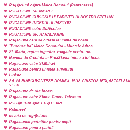
Rug�ciuni c�tre Maica Domului (Pantanassa)
RUGACIUNE SF.ANDREI
RUGACIUNE CUVIOSULUI PARINTELUI NOSTRU STELIAN
RUGACIUNE INGERULUI PAZITOR
RUGACIUNE catre Sf.Nicolae
RUGACIUNE SF. HARALAMBIE
Rugaciune care se citeste la vreme de boala
"Prodromita" Maica Domnului - Muntele Athos
Sf. Maria, regina ingerilor, roaga-te pentru noi
Novena de Credinta in PreaSfanta inima a lui Iisus
Rugaciune catre Sf.Mihail
Rugaciune pentru linistea sufletului
Liniste
SA VA BINECUVANTEZE DOMNUL ISUS CRISTOS,IERI,ASTAZI,SI-
VECI!
Rugaciune de dimineata
Rugaciune catre Sfanta Cruce- Talisman
RUG�CIUNI �NCEP�TOARE
Ratacire?
nevoia de rug�ciune
Rugaciunea parintilor pentru copii
Rugaciune pentru parinti