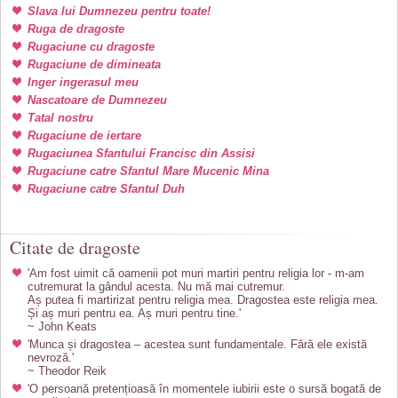
Slava lui Dumnezeu pentru toate!
Ruga de dragoste
Rugaciune cu dragoste
Rugaciune de dimineata
Inger ingerasul meu
Nascatoare de Dumnezeu
Tatal nostru
Rugaciune de iertare
Rugaciunea Sfantului Francisc din Assisi
Rugaciune catre Sfantul Mare Mucenic Mina
Rugaciune catre Sfantul Duh
Citate de dragoste
'Am fost uimit că oamenii pot muri martiri pentru religia lor - m-am
cutremurat la gândul acesta. Nu mă mai cutremur.
Aș putea fi martirizat pentru religia mea. Dragostea este religia mea.
Și aș muri pentru ea. Aș muri pentru tine.'
~ John Keats
'Munca și dragostea – acestea sunt fundamentale. Fără ele există
nevroză.'
~ Theodor Reik
'O persoană pretențioasă în momentele iubirii este o sursă bogată de