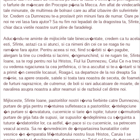
o farfurie de m�ncare din Procopie p�na la Mecca. Am aflat de vindecaril
tale minunate, de multimea de bolnavi care au aflat izbavire din suferintele
lor. Credem ca Dumnezeu te-a proslavit prin minuni fara de numar. Oare pe
noi ne vei lasa fara ajutor? Sa nu fim noi lepadati de la dragostea ta, Sfinte,
chiar daca vietile noastre sunt pline de faradelegi.
Aduc�ndu-ne aminte de mijlocirile tale binecuv�ntate, credem ca tu acela
esti, Sfinte, astazi ca si atunci, si ca nimeni din cei ce se roaga tie nu
ram�ne fara ajutor. Pentru aceea si noi, fiind sc�rbiti si �n pagube,
alergam la tine cu credinta si lacrimi, �ngenunchind, si ne rugam tie, Sfint
Ioane, sa te rogi pentru noi lui Hristos, Fiul lui Dumnezeu, Celui Ce n-a trec
cu vederea rugaciunea ta cea jertfelnica, ci te-a ascultat si te-a �ntarit si t
a primit �n cerestile locasuri, Roaga-L sa departeze de la noi dreapta Sa
m�nie, sa apere orasele, satele si toata tara noastra de seceta, de foamet
de furtuni napraznice, de cutremur, de boli si rani aducatoare de moarte, de
navalirea asupra noastra a altor neamuri si de razboiul cel dintre noi.
Mijloceste, Sfinte Ioane, pastoritilor nostri r�vna fierbinte catre Dumnezeu,
purtare de grija pentru m�ntuirea sufleteasca a pastoritilor, �ntelepciune
�n purtare si �nvatatura, cucernicie si tarie �n ispite; tuturor c�rmuitoril
purtare de grija fata de supusi, iar supusilor �ndeplinirea cu s�rguinta a
tuturor �ndatoririlor lor, ca astfel, �n pace si cu cucernicie, sa petrecem
veacul acesta. Sa ne �nvrednicim de �mpartasirea bunatatilor celor
vesnice �n �mparatia M�ntuitorului nostru Iisus Hristos, Caruia I se
cuvine cinste si �nchinaciune, �mpreuna cu Tatal cel fara de �nceput si