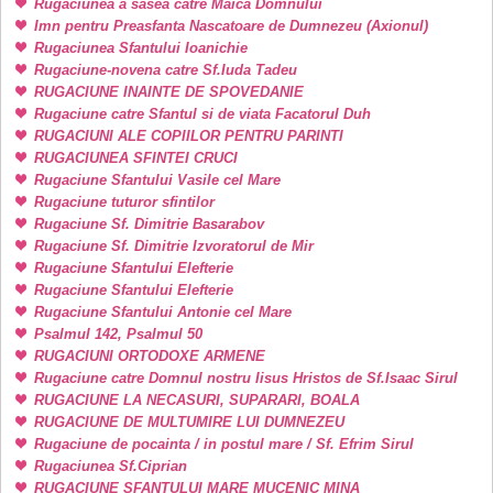
Rugaciunea a sasea catre Maica Domnului
Imn pentru Preasfanta Nascatoare de Dumnezeu (Axionul)
Rugaciunea Sfantului Ioanichie
Rugaciune-novena catre Sf.Iuda Tadeu
RUGACIUNE INAINTE DE SPOVEDANIE
Rugaciune catre Sfantul si de viata Facatorul Duh
RUGACIUNI ALE COPIILOR PENTRU PARINTI
RUGACIUNEA SFINTEI CRUCI
Rugaciune Sfantului Vasile cel Mare
Rugaciune tuturor sfintilor
Rugaciune Sf. Dimitrie Basarabov
Rugaciune Sf. Dimitrie Izvoratorul de Mir
Rugaciune Sfantului Elefterie
Rugaciune Sfantului Elefterie
Rugaciune Sfantului Antonie cel Mare
Psalmul 142, Psalmul 50
RUGACIUNI ORTODOXE ARMENE
Rugaciune catre Domnul nostru Iisus Hristos de Sf.Isaac Sirul
RUGACIUNE LA NECASURI, SUPARARI, BOALA
RUGACIUNE DE MULTUMIRE LUI DUMNEZEU
Rugaciune de pocainta / in postul mare / Sf. Efrim Sirul
Rugaciunea Sf.Ciprian
RUGACIUNE SFANTULUI MARE MUCENIC MINA