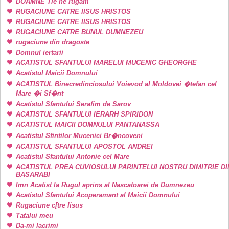
DOAMNE Tie ne rugam
RUGACIUNE CATRE IISUS HRISTOS
RUGACIUNE CATRE IISUS HRISTOS
RUGACIUNE CATRE BUNUL DUMNEZEU
rugaciune din dragoste
Domnul iertarii
ACATISTUL SFANTULUI MARELUI MUCENIC GHEORGHE
Acatistul Maicii Domnului
ACATISTUL Binecredinciosului Voievod al Moldovei �tefan cel
Mare �i Sf�nt
Acatistul Sfantului Serafim de Sarov
ACATISTUL SFANTULUI IERARH SPIRIDON
ACATISTUL MAICII DOMNULUI PANTANASSA
Acatistul Sfintilor Mucenici Br�ncoveni
ACATISTUL SFANTULUI APOSTOL ANDREI
Acatistul Sfantului Antonie cel Mare
ACATISTUL PREA CUVIOSULUI PARINTELUI NOSTRU DIMITRIE DI
BASARABI
Imn Acatist la Rugul aprins al Nascatoarei de Dumnezeu
Acatistul Sfantului Acoperamant al Maicii Domnului
Rugaciune c[tre Iisus
Tatalui meu
Da-mi lacrimi