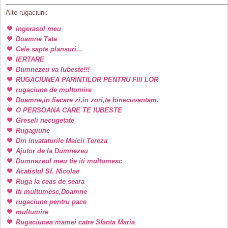
Alte rugaciuni:
ingerasul meu
Doamne Tata
Cele sapte plansuri...
IERTARE
Dumnezeu va Iubeste!!!
RUGACIUNEA PARINTILOR PENTRU FIII LOR
rugaciune de multumire
Doamne,in fiecare zi,in zori,te binecuvantam.
O PERSOANA CARE TE IUBESTE
Greseli necugetate
Rugagiune
Din invataturile Maicii Tereza
Ajutor de la Dumnezeu
Dumnezeul meu tie iti multumesc
Acatistul Sf. Nicolae
Ruga la ceas de seara
Iti multumesc,Doamne
rugaciune pentru pace
multumire
Rugaciunea mamei catre Sfanta Maria