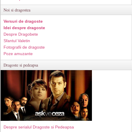
Noi si dragostea
Versuri de dragoste
Idei despre dragoste
Despre Dragobete
Sfantul Valetin
Fotografii de dragoste
Poze amuzante
Dragoste si pedeapsa
Despre serialul Dragoste si Pedeapsa