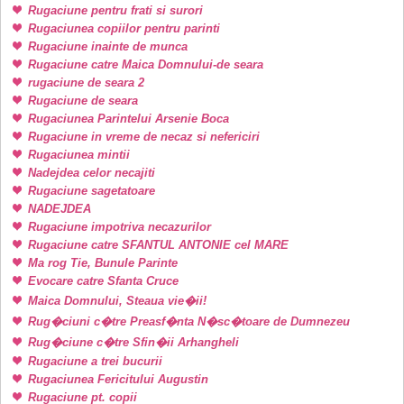
Rugaciune pentru frati si surori
Rugaciunea copiilor pentru parinti
Rugaciune inainte de munca
Rugaciune catre Maica Domnului-de seara
rugaciune de seara 2
Rugaciune de seara
Rugaciunea Parintelui Arsenie Boca
Rugaciune in vreme de necaz si nefericiri
Rugaciunea mintii
Nadejdea celor necajiti
Rugaciune sagetatoare
NADEJDEA
Rugaciune impotriva necazurilor
Rugaciune catre SFANTUL ANTONIE cel MARE
Ma rog Tie, Bunule Parinte
Evocare catre Sfanta Cruce
Maica Domnului, Steaua vie�ii!
Rug�ciuni c�tre Preasf�nta N�sc�toare de Dumnezeu
Rug�ciune c�tre Sfin�ii Arhangheli
Rugaciune a trei bucurii
Rugaciunea Fericitului Augustin
Rugaciune pt. copii