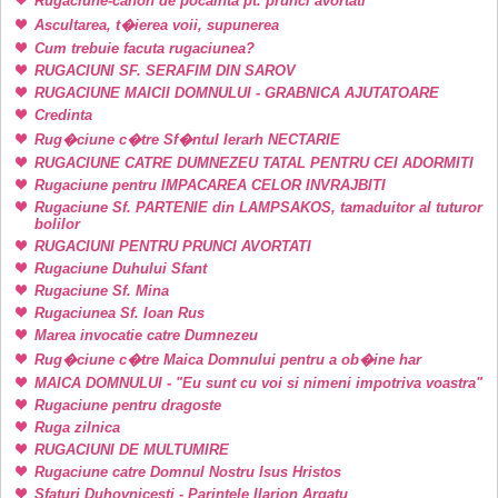
Rugaciune-canon de pocainta pt. prunci avortati
Ascultarea, t�ierea voii, supunerea
Cum trebuie facuta rugaciunea?
RUGACIUNI SF. SERAFIM DIN SAROV
RUGACIUNE MAICII DOMNULUI - GRABNICA AJUTATOARE
Credinta
Rug�ciune c�tre Sf�ntul Ierarh NECTARIE
RUGACIUNE CATRE DUMNEZEU TATAL PENTRU CEI ADORMITI
Rugaciune pentru IMPACAREA CELOR INVRAJBITI
Rugaciune Sf. PARTENIE din LAMPSAKOS, tamaduitor al tuturor
bolilor
RUGACIUNI PENTRU PRUNCI AVORTATI
Rugaciune Duhului Sfant
Rugaciune Sf. Mina
Rugaciunea Sf. Ioan Rus
Marea invocatie catre Dumnezeu
Rug�ciune c�tre Maica Domnului pentru a ob�ine har
MAICA DOMNULUI - "Eu sunt cu voi si nimeni impotriva voastra"
Rugaciune pentru dragoste
Ruga zilnica
RUGACIUNI DE MULTUMIRE
Rugaciune catre Domnul Nostru Isus Hristos
Sfaturi Duhovnicesti - Parintele Ilarion Argatu