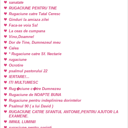
sanatate
RUGACIUNE PENTRU TINE
Rugaciune catre Tatal Ceresc
Ginduri la amiaza zilei
Faca-se voia Sa!
La ceas de cumpana
Vino,Doamne!
Dor de Tine, Dumnezeul meu
Calea
* Rugaciune catre Sf. Nectarie
rugaciune
Ocrotire
psalmul pastorului 22
IERTARE!...
ITI MULTUMESC
Rug�ciune c�tre Dumnezeu
Rugaciune de NOAPTE BUNA
Rugaciune pentru indeplinirea dorintelor
Psalmul 90 ( a lui David )
RUGACIUNE CATRE SFANTUL ANTONIE,PENTRU AJUTOR LA
EXAMENE.
IMNUL LUMINII
rugaciune pentru parinti