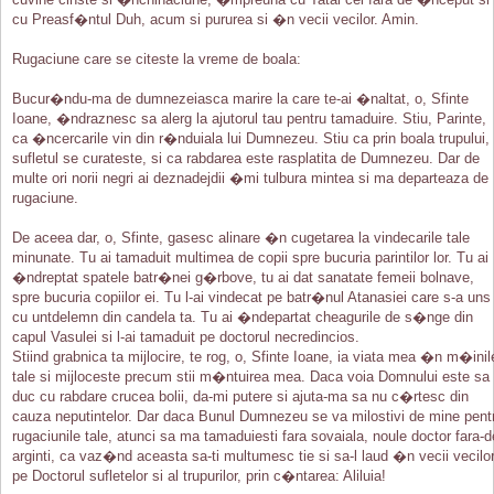
cu Preasf�ntul Duh, acum si pururea si �n vecii vecilor. Amin.
Rugaciune care se citeste la vreme de boala:
Bucur�ndu-ma de dumnezeiasca marire la care te-ai �naltat, o, Sfinte
Ioane, �ndraznesc sa alerg la ajutorul tau pentru tamaduire. Stiu, Parinte,
ca �ncercarile vin din r�nduiala lui Dumnezeu. Stiu ca prin boala trupului,
sufletul se curateste, si ca rabdarea este rasplatita de Dumnezeu. Dar de
multe ori norii negri ai deznadejdii �mi tulbura mintea si ma departeaza de
rugaciune.
De aceea dar, o, Sfinte, gasesc alinare �n cugetarea la vindecarile tale
minunate. Tu ai tamaduit multimea de copii spre bucuria parintilor lor. Tu ai
�ndreptat spatele batr�nei g�rbove, tu ai dat sanatate femeii bolnave,
spre bucuria copiilor ei. Tu l-ai vindecat pe batr�nul Atanasiei care s-a uns
cu untdelemn din candela ta. Tu ai �ndepartat cheagurile de s�nge din
capul Vasulei si l-ai tamaduit pe doctorul necredincios.
Stiind grabnica ta mijlocire, te rog, o, Sfinte Ioane, ia viata mea �n m�inil
tale si mijloceste precum stii m�ntuirea mea. Daca voia Domnului este sa
duc cu rabdare crucea bolii, da-mi putere si ajuta-ma sa nu c�rtesc din
cauza neputintelor. Dar daca Bunul Dumnezeu se va milostivi de mine pent
rugaciunile tale, atunci sa ma tamaduiesti fara sovaiala, noule doctor fara-d
arginti, ca vaz�nd aceasta sa-ti multumesc tie si sa-l laud �n vecii vecilo
pe Doctorul sufletelor si al trupurilor, prin c�ntarea: Aliluia!