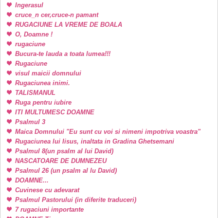
Ingerasul
cruce_n cer,cruce-n pamant
RUGACIUNE LA VREME DE BOALA
O, Doamne !
rugaciune
Bucura-te lauda a toata lumea!!!
Rugaciune
visul maicii domnului
Rugaciunea inimi.
TALISMANUL
Ruga pentru iubire
ITI MULTUMESC DOAMNE
Psalmul 3
Maica Domnului "Eu sunt cu voi si nimeni impotriva voastra"
Rugaciunea lui Iisus, inaltata in Gradina Ghetsemani
Psalmul 8(un psalm al lui David)
NASCATOARE DE DUMNEZEU
Psalmul 26 (un psalm al lu David)
DOAMNE...
Cuvinese cu adevarat
Psalmul Pastorului (in diferite traduceri)
7 rugaciuni importante