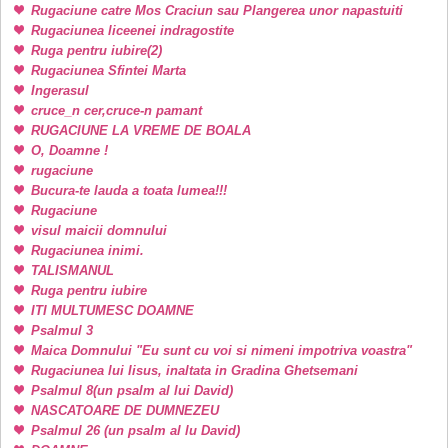
Rugaciune catre Mos Craciun sau Plangerea unor napastuiti
Rugaciunea liceenei indragostite
Ruga pentru iubire(2)
Rugaciunea Sfintei Marta
Ingerasul
cruce_n cer,cruce-n pamant
RUGACIUNE LA VREME DE BOALA
O, Doamne !
rugaciune
Bucura-te lauda a toata lumea!!!
Rugaciune
visul maicii domnului
Rugaciunea inimi.
TALISMANUL
Ruga pentru iubire
ITI MULTUMESC DOAMNE
Psalmul 3
Maica Domnului "Eu sunt cu voi si nimeni impotriva voastra"
Rugaciunea lui Iisus, inaltata in Gradina Ghetsemani
Psalmul 8(un psalm al lui David)
NASCATOARE DE DUMNEZEU
Psalmul 26 (un psalm al lu David)