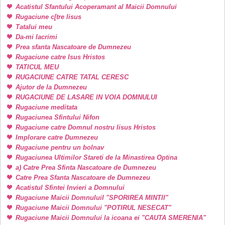
Acatistul Sfantului Acoperamant al Maicii Domnului
Rugaciune c[tre Iisus
Tatalui meu
Da-mi lacrimi
Prea sfanta Nascatoare de Dumnezeu
Rugaciune catre Isus Hristos
TATICUL MEU
RUGACIUNE CATRE TATAL CERESC
Ajutor de la Dumnezeu
RUGACIUNE DE LASARE IN VOIA DOMNULUI
Rugaciune meditata
Rugaciunea Sfintului Nifon
Rugaciune catre Domnul nostru Iisus Hristos
Implorare catre Dumnezeu
Rugaciune pentru un bolnav
Rugaciunea Ultimilor Stareti de la Minastirea Optina
a) Catre Prea Sfinta Nascatoare de Dumnezeu
Catre Prea Sfanta Nascatoare de Dumnezeu
Acatistul Sfintei Invieri a Domnului
Rugaciune Maicii DomnuluiI "SPORIREA MINTII"
Rugaciune Maicii Domnului "POTIRUL NESECAT"
Rugaciune Maicii Domnului la icoana ei "CAUTA SMERENIA"