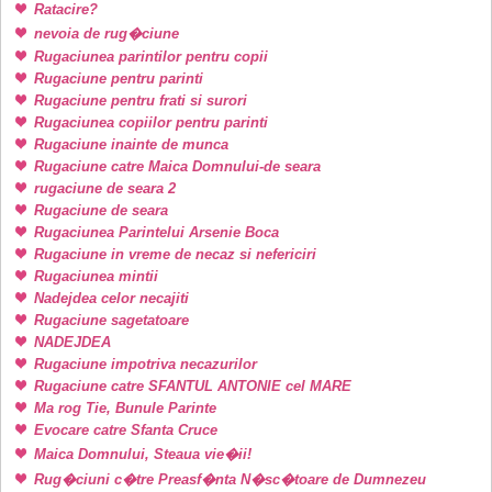
Ratacire?
nevoia de rug�ciune
Rugaciunea parintilor pentru copii
Rugaciune pentru parinti
Rugaciune pentru frati si surori
Rugaciunea copiilor pentru parinti
Rugaciune inainte de munca
Rugaciune catre Maica Domnului-de seara
rugaciune de seara 2
Rugaciune de seara
Rugaciunea Parintelui Arsenie Boca
Rugaciune in vreme de necaz si nefericiri
Rugaciunea mintii
Nadejdea celor necajiti
Rugaciune sagetatoare
NADEJDEA
Rugaciune impotriva necazurilor
Rugaciune catre SFANTUL ANTONIE cel MARE
Ma rog Tie, Bunule Parinte
Evocare catre Sfanta Cruce
Maica Domnului, Steaua vie�ii!
Rug�ciuni c�tre Preasf�nta N�sc�toare de Dumnezeu