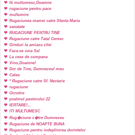
Iti multumesc,Doamne
rugaciune pentru pace
multumire
Rugaciunea mamei catre Sfanta Maria
sanatate
RUGACIUNE PENTRU TINE
Rugaciune catre Tatal Ceresc
Ginduri la amiaza zilei
Faca-se voia Sa!
La ceas de cumpana
Vino,Doamne!
Dor de Tine, Dumnezeul meu
Calea
* Rugaciune catre Sf. Nectarie
rugaciune
Ocrotire
psalmul pastorului 22
IERTARE!...
ITI MULTUMESC
Rug�ciune c�tre Dumnezeu
Rugaciune de NOAPTE BUNA
Rugaciune pentru indeplinirea dorintelor