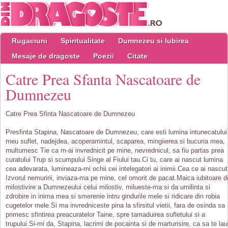
Rugaciuni
Spiritualitate
Dumnezeu si Iubirea
Mesaje de dragoste
Poezii
Citate
Catre Prea Sfanta Nascatoare de
Dumnezeu
Catre Prea Sfinta Nascatoare de Dumnezeu
Presfinta Stapina, Nascatoare de Dumnezeu, care esti lumina intunecatului
meu suflet, nadejdea, acoperamintul, scaparea, mingiierea si bucuria mea,
multumesc Tie ca m-ai invrednicit pe mine, nevrednicul, sa fiu partas prea
curatului Trup si scumpului Singe al Fiului tau.Ci tu, care ai nascut lumina
cea adevarata, lumineaza-mi ochii cei intelegatori ai inimii.Cea ce ai nascut
Izvorul nemuririi, inviaza-ma pe mine, cel omorit de pacat.Maica iubitoare d
milostivire a Dumnezeului celui milostiv, milueste-ma si da umilinta si
zdrobire in inima mea si smerenie intru gindurile mele si ridicare din robia
cugetelor mele.Si ma invredniceste pina la sfirsitul vietii, fara de osinda sa
primesc sfintirea preacuratelor Taine, spre tamaduirea sufletului si a
trupului.Si-mi da, Stapina, lacrimi de pocainta si de marturisire, ca sa te la