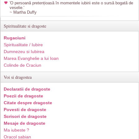
'O persoană pretențioasă în momentele iubirii este o sursă bogată de
veselie.'
~ Martha Duffy
Spiritualitate si dragoste
Rugaciuni
Spiritualitate / Iubire
Dumnezeu si Iubirea
Marea Evanghelie a lui Ioan
Colinde de Craciun
Voi si dragostea
Declaratii de dragoste
Poezii de dragoste
Citate despre dragoste
Povesti de dragoste
Scrisori de dragoste
Mesaje de dragoste
Ma iubeste ?
Oracol sabian