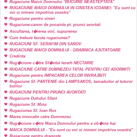
Rugaciune Maicii Domnului "BUCURIE NEASTEPTATA"
RUGACIUNE MAICII DOMNULUI IN CINSTEA ICOANEI: "Eu sunt cu
voi si nimeni impotriva voastra"
Rugaciune pentru vineri
Rugaciune-canon de pocainta pt. prunci avortati
Ascultarea, t�ierea voii, supunerea
Cum trebuie facuta rugaciunea?
RUGACIUNI SF. SERAFIM DIN SAROV
RUGACIUNE MAICII DOMNULUI - GRABNICA AJUTATOARE
Credinta
Rug�ciune c�tre Sf�ntul Ierarh NECTARIE
RUGACIUNE CATRE DUMNEZEU TATAL PENTRU CEI ADORMITI
Rugaciune pentru IMPACAREA CELOR INVRAJBITI
Rugaciune Sf. PARTENIE din LAMPSAKOS, tamaduitor al tuturor
bolilor
RUGACIUNI PENTRU PRUNCI AVORTATI
Rugaciune Duhului Sfant
Rugaciune Sf. Mina
Rugaciunea Sf. Ioan Rus
Marea invocatie catre Dumnezeu
Rug�ciune c�tre Maica Domnului pentru a ob�ine har
MAICA DOMNULUI - "Eu sunt cu voi si nimeni impotriva voastra"
Rugaciune pentru dragoste