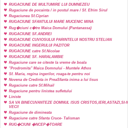
RUGACIUNE DE MULTUMIRE LUI DUMNEZEU
Rugaciune de pocainta / in postul mare / Sf. Efrim Sirul
Rugaciunea Sf.Ciprian
RUGACIUNE SFANTULUI MARE MUCENIC MINA
Rug�ciuni c�tre Maica Domului (Pantanassa)
RUGACIUNE SF.ANDREI
RUGACIUNE CUVIOSULUI PARINTELUI NOSTRU STELIAN
RUGACIUNE INGERULUI PAZITOR
RUGACIUNE catre Sf.Nicolae
RUGACIUNE SF. HARALAMBIE
Rugaciune care se citeste la vreme de boala
"Prodromita" Maica Domnului - Muntele Athos
Sf. Maria, regina ingerilor, roaga-te pentru noi
Novena de Credinta in PreaSfanta inima a lui Iisus
Rugaciune catre Sf.Mihail
Rugaciune pentru linistea sufletului
Liniste
SA VA BINECUVANTEZE DOMNUL ISUS CRISTOS,IERI,ASTAZI,SI-
VECI!
Rugaciune de dimineata
Rugaciune catre Sfanta Cruce- Talisman
RUG�CIUNI �NCEP�TOARE