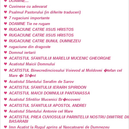
DOAMNE...
Cuvinese cu adevarat
Psalmul Pastorului (in diferite traduceri)
7 rugaciuni importante
DOAMNE Tie ne rugam
RUGACIUNE CATRE IISUS HRISTOS
RUGACIUNE CATRE IISUS HRISTOS
RUGACIUNE CATRE BUNUL DUMNEZEU
rugaciune din dragoste
Domnul iertarii
ACATISTUL SFANTULUI MARELUI MUCENIC GHEORGHE
Acatistul Maicii Domnului
ACATISTUL Binecredinciosului Voievod al Moldovei �tefan cel
Mare �i Sf�nt
Acatistul Sfantului Serafim de Sarov
ACATISTUL SFANTULUI IERARH SPIRIDON
ACATISTUL MAICII DOMNULUI PANTANASSA
Acatistul Sfintilor Mucenici Br�ncoveni
ACATISTUL SFANTULUI APOSTOL ANDREI
Acatistul Sfantului Antonie cel Mare
ACATISTUL PREA CUVIOSULUI PARINTELUI NOSTRU DIMITRIE DI
BASARABI
Imn Acatist la Rugul aprins al Nascatoarei de Dumnezeu