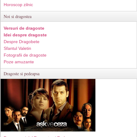
Horoscop zilnic
Noi si dragostea
Versuri de dragoste
Idei despre dragoste
Despre Dragobete
Sfantul Valetin
Fotografii de dragoste
Poze amuzante
Dragoste si pedeapsa