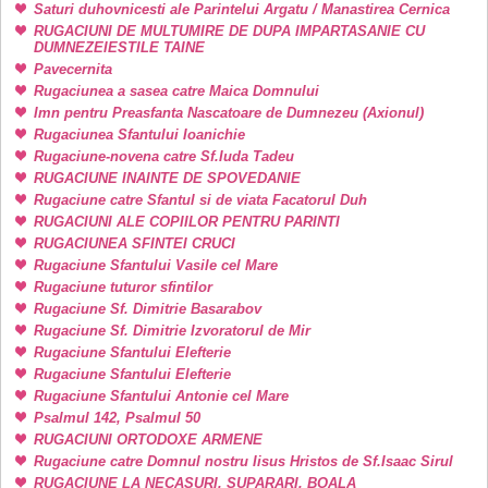
Saturi duhovnicesti ale Parintelui Argatu / Manastirea Cernica
RUGACIUNI DE MULTUMIRE DE DUPA IMPARTASANIE CU
DUMNEZEIESTILE TAINE
Pavecernita
Rugaciunea a sasea catre Maica Domnului
Imn pentru Preasfanta Nascatoare de Dumnezeu (Axionul)
Rugaciunea Sfantului Ioanichie
Rugaciune-novena catre Sf.Iuda Tadeu
RUGACIUNE INAINTE DE SPOVEDANIE
Rugaciune catre Sfantul si de viata Facatorul Duh
RUGACIUNI ALE COPIILOR PENTRU PARINTI
RUGACIUNEA SFINTEI CRUCI
Rugaciune Sfantului Vasile cel Mare
Rugaciune tuturor sfintilor
Rugaciune Sf. Dimitrie Basarabov
Rugaciune Sf. Dimitrie Izvoratorul de Mir
Rugaciune Sfantului Elefterie
Rugaciune Sfantului Elefterie
Rugaciune Sfantului Antonie cel Mare
Psalmul 142, Psalmul 50
RUGACIUNI ORTODOXE ARMENE
Rugaciune catre Domnul nostru Iisus Hristos de Sf.Isaac Sirul
RUGACIUNE LA NECASURI, SUPARARI, BOALA