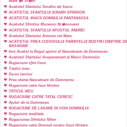
Mare �i Sf�nt
Acatistul Sfantului Serafim de Sarov
ACATISTUL SFANTULUI IERARH SPIRIDON
ACATISTUL MAICII DOMNULUI PANTANASSA
Acatistul Sfintilor Mucenici Br�ncoveni
ACATISTUL SFANTULUI APOSTOL ANDREI
Acatistul Sfantului Antonie cel Mare
ACATISTUL PREA CUVIOSULUI PARINTELUI NOSTRU DIMITRIE DI
BASARABI
Imn Acatist la Rugul aprins al Nascatoarei de Dumnezeu
Acatistul Sfantului Acoperamant al Maicii Domnului
Rugaciune c[tre Iisus
Tatalui meu
Da-mi lacrimi
Prea sfanta Nascatoare de Dumnezeu
Rugaciune catre Isus Hristos
TATICUL MEU
RUGACIUNE CATRE TATAL CERESC
Ajutor de la Dumnezeu
RUGACIUNE DE LASARE IN VOIA DOMNULUI
Rugaciune meditata
Rugaciunea Sfintului Nifon
Rugaciune catre Domnul nostru Iisus Hristos