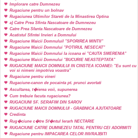
Implorare catre Dumnezeu
Rugaciune pentru un bolnav
Rugaciunea Ultimilor Stareti de la Minastirea Optina
a) Catre Prea Sfinta Nascatoare de Dumnezeu
Catre Prea Sfanta Nascatoare de Dumnezeu
Acatistul Sfintei Invieri a Domnului
Rugaciune Maicii DomnuluiI "SPORIREA MINTII"
Rugaciune Maicii Domnului "POTIRUL NESECAT"
Rugaciune Maicii Domnului la icoana ei "CAUTA SMERENIA"
Rugaciune Maicii Domnului "BUCURIE NEASTEPTATA"
RUGACIUNE MAICII DOMNULUI IN CINSTEA ICOANEI: "Eu sunt cu
voi si nimeni impotriva voastra"
Rugaciune pentru vineri
Rugaciune-canon de pocainta pt. prunci avortati
Ascultarea, t�ierea voii, supunerea
Cum trebuie facuta rugaciunea?
RUGACIUNI SF. SERAFIM DIN SAROV
RUGACIUNE MAICII DOMNULUI - GRABNICA AJUTATOARE
Credinta
Rug�ciune c�tre Sf�ntul Ierarh NECTARIE
RUGACIUNE CATRE DUMNEZEU TATAL PENTRU CEI ADORMITI
Rugaciune pentru IMPACAREA CELOR INVRAJBITI