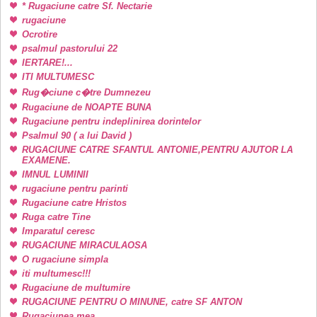
* Rugaciune catre Sf. Nectarie
rugaciune
Ocrotire
psalmul pastorului 22
IERTARE!...
ITI MULTUMESC
Rug�ciune c�tre Dumnezeu
Rugaciune de NOAPTE BUNA
Rugaciune pentru indeplinirea dorintelor
Psalmul 90 ( a lui David )
RUGACIUNE CATRE SFANTUL ANTONIE,PENTRU AJUTOR LA
EXAMENE.
IMNUL LUMINII
rugaciune pentru parinti
Rugaciune catre Hristos
Ruga catre Tine
Imparatul ceresc
RUGACIUNE MIRACULAOSA
O rugaciune simpla
iti multumesc!!!
Rugaciune de multumire
RUGACIUNE PENTRU O MINUNE, catre SF ANTON
Rugaciunea mea