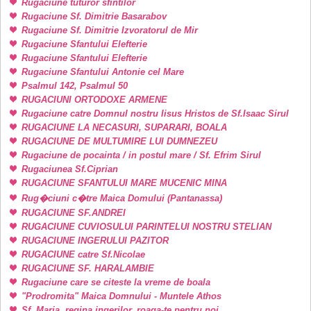
Rugaciune tuturor sfintilor
Rugaciune Sf. Dimitrie Basarabov
Rugaciune Sf. Dimitrie Izvoratorul de Mir
Rugaciune Sfantului Elefterie
Rugaciune Sfantului Elefterie
Rugaciune Sfantului Antonie cel Mare
Psalmul 142, Psalmul 50
RUGACIUNI ORTODOXE ARMENE
Rugaciune catre Domnul nostru Iisus Hristos de Sf.Isaac Sirul
RUGACIUNE LA NECASURI, SUPARARI, BOALA
RUGACIUNE DE MULTUMIRE LUI DUMNEZEU
Rugaciune de pocainta / in postul mare / Sf. Efrim Sirul
Rugaciunea Sf.Ciprian
RUGACIUNE SFANTULUI MARE MUCENIC MINA
Rug�ciuni c�tre Maica Domului (Pantanassa)
RUGACIUNE SF.ANDREI
RUGACIUNE CUVIOSULUI PARINTELUI NOSTRU STELIAN
RUGACIUNE INGERULUI PAZITOR
RUGACIUNE catre Sf.Nicolae
RUGACIUNE SF. HARALAMBIE
Rugaciune care se citeste la vreme de boala
"Prodromita" Maica Domnului - Muntele Athos
Sf. Maria, regina ingerilor, roaga-te pentru noi