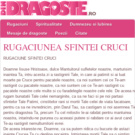
Rugaciuni
Spiritualitate
Dumnezeu si Iubirea
Mesaje de dragoste
Poezii
Citate
RUGACIUNEA SFINTEI CRUCI
RUGACIUNE SFINTEI CRUCI
Doamne Iisuse Hristoase, dulce Mantuitorul sufletelor noastre, marturisim
inaintea Ta, intru acesta zi a rastignirii Tale, in care ai patimit si ai luat
moarte pe Cruce pentru pacatele noastre, ca noi suntem cei ce Te-am
rastignit cu pacatele noastre, ca noi suntem cei ce Te-am rastignit cu
pacatele noastre cele multe si cu faradelegile noastre cele rele. De aceea 
rugam bunatatii Tale celei nemarginite, ca sa ne faci si pe noi partasi
sfintelor Tale Patimi, cinstitelor rani si mortii Tale celei de viata facatoare,
pentru ca sa ne invrednicim, prin Darul Tau, sa castigam si noi asemnea Ti
pentru dragostea Ta, precum Tu cel milostiv le-ai rabdat pentru mantuirea
noastra, intarindu-ne pururea cu aceeasi putere si rabdare ce ai avut cand
Te-au rastignit nemultumitorii evrei.
De aceea intareste-ne, Doamne, ca sa putem ridica cu bucurie de astazi
inainte Crucea Ta cu deplina pocainta. Intristarea mortii Tale sa o simtim,