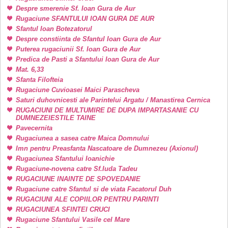
Despre smerenie Sf. Ioan Gura de Aur
Rugaciune SFANTULUI IOAN GURA DE AUR
Sfantul Ioan Botezatorul
Despre constiinta de Sfantul Ioan Gura de Aur
Puterea rugaciunii Sf. Ioan Gura de Aur
Predica de Pasti a Sfantului Ioan Gura de Aur
Mat. 6,33
Sfanta Filofteia
Rugaciune Cuvioasei Maici Parascheva
Saturi duhovnicesti ale Parintelui Argatu / Manastirea Cernica
RUGACIUNI DE MULTUMIRE DE DUPA IMPARTASANIE CU
DUMNEZEIESTILE TAINE
Pavecernita
Rugaciunea a sasea catre Maica Domnului
Imn pentru Preasfanta Nascatoare de Dumnezeu (Axionul)
Rugaciunea Sfantului Ioanichie
Rugaciune-novena catre Sf.Iuda Tadeu
RUGACIUNE INAINTE DE SPOVEDANIE
Rugaciune catre Sfantul si de viata Facatorul Duh
RUGACIUNI ALE COPIILOR PENTRU PARINTI
RUGACIUNEA SFINTEI CRUCI
Rugaciune Sfantului Vasile cel Mare