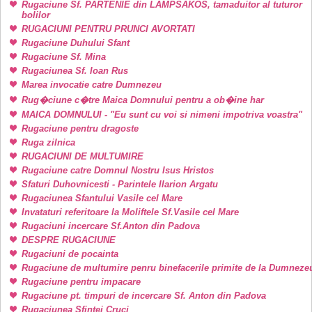
Rugaciune Sf. PARTENIE din LAMPSAKOS, tamaduitor al tuturor
bolilor
RUGACIUNI PENTRU PRUNCI AVORTATI
Rugaciune Duhului Sfant
Rugaciune Sf. Mina
Rugaciunea Sf. Ioan Rus
Marea invocatie catre Dumnezeu
Rug�ciune c�tre Maica Domnului pentru a ob�ine har
MAICA DOMNULUI - "Eu sunt cu voi si nimeni impotriva voastra"
Rugaciune pentru dragoste
Ruga zilnica
RUGACIUNI DE MULTUMIRE
Rugaciune catre Domnul Nostru Isus Hristos
Sfaturi Duhovnicesti - Parintele Ilarion Argatu
Rugaciunea Sfantului Vasile cel Mare
Invataturi referitoare la Moliftele Sf.Vasile cel Mare
Rugaciuni incercare Sf.Anton din Padova
DESPRE RUGACIUNE
Rugaciuni de pocainta
Rugaciune de multumire penru binefacerile primite de la Dumneze
Rugaciune pentru impacare
Rugaciune pt. timpuri de incercare Sf. Anton din Padova
Rugaciunea Sfintei Cruci