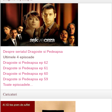
Despre serialul Dragoste si Pedeapsa
Ultimele 4 episoade
Dragoste si Pedeapsa ep 62
Dragoste si Pedeapsa ep 61
Dragoste si Pedeapsa ep 60
Dragoste si Pedeapsa ep 59
Toate episoadele...
Caricaturi