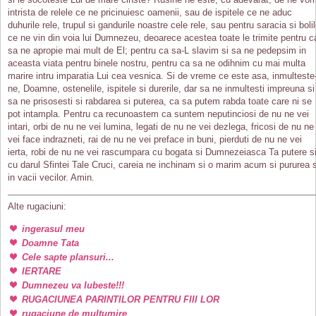
intrista de relele ce ne pricinuiesc oamenii, sau de ispitele ce ne aduc
duhurile rele, trupul si gandurile noastre cele rele, sau pentru saracia si boli
ce ne vin din voia lui Dumnezeu, deoarece acestea toate le trimite pentru c
sa ne apropie mai mult de El; pentru ca sa-L slavim si sa ne pedepsim in
aceasta viata pentru binele nostru, pentru ca sa ne odihnim cu mai multa
marire intru imparatia Lui cea vesnica. Si de vreme ce este asa, inmulteste
ne, Doamne, ostenelile, ispitele si durerile, dar sa ne inmultesti impreuna si
sa ne prisosesti si rabdarea si puterea, ca sa putem rabda toate care ni se
pot intampla. Pentru ca recunoastem ca suntem neputinciosi de nu ne vei
intari, orbi de nu ne vei lumina, legati de nu ne vei dezlega, fricosi de nu ne
vei face indrazneti, rai de nu ne vei preface in buni, pierduti de nu ne vei
ierta, robi de nu ne vei rascumpara cu bogata si Dumnezeiasca Ta putere s
cu darul Sfintei Tale Cruci, careia ne inchinam si o marim acum si pururea s
in vacii vecilor. Amin.
Alte rugaciuni:
ingerasul meu
Doamne Tata
Cele sapte plansuri...
IERTARE
Dumnezeu va Iubeste!!!
RUGACIUNEA PARINTILOR PENTRU FIII LOR
rugaciune de multumire