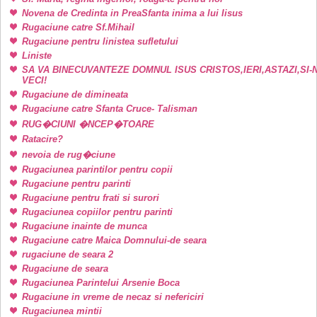
Novena de Credinta in PreaSfanta inima a lui Iisus
Rugaciune catre Sf.Mihail
Rugaciune pentru linistea sufletului
Liniste
SA VA BINECUVANTEZE DOMNUL ISUS CRISTOS,IERI,ASTAZI,SI-
VECI!
Rugaciune de dimineata
Rugaciune catre Sfanta Cruce- Talisman
RUG�CIUNI �NCEP�TOARE
Ratacire?
nevoia de rug�ciune
Rugaciunea parintilor pentru copii
Rugaciune pentru parinti
Rugaciune pentru frati si surori
Rugaciunea copiilor pentru parinti
Rugaciune inainte de munca
Rugaciune catre Maica Domnului-de seara
rugaciune de seara 2
Rugaciune de seara
Rugaciunea Parintelui Arsenie Boca
Rugaciune in vreme de necaz si nefericiri
Rugaciunea mintii