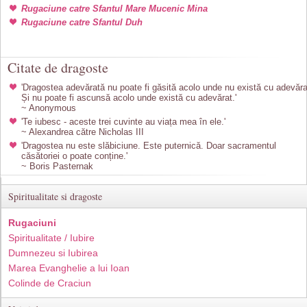
Rugaciune catre Sfantul Mare Mucenic Mina
Rugaciune catre Sfantul Duh
Citate de dragoste
'Dragostea adevărată nu poate fi găsită acolo unde nu există cu adevăra
Și nu poate fi ascunsă acolo unde există cu adevărat.'
~ Anonymous
'Te iubesc - aceste trei cuvinte au viața mea în ele.'
~ Alexandrea către Nicholas III
'Dragostea nu este slăbiciune. Este puternică. Doar sacramentul
căsătoriei o poate conține.'
~ Boris Pasternak
Spiritualitate si dragoste
Rugaciuni
Spiritualitate / Iubire
Dumnezeu si Iubirea
Marea Evanghelie a lui Ioan
Colinde de Craciun