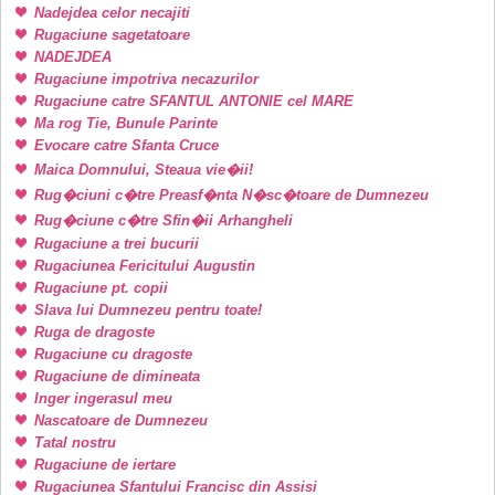
Nadejdea celor necajiti
Rugaciune sagetatoare
NADEJDEA
Rugaciune impotriva necazurilor
Rugaciune catre SFANTUL ANTONIE cel MARE
Ma rog Tie, Bunule Parinte
Evocare catre Sfanta Cruce
Maica Domnului, Steaua vie�ii!
Rug�ciuni c�tre Preasf�nta N�sc�toare de Dumnezeu
Rug�ciune c�tre Sfin�ii Arhangheli
Rugaciune a trei bucurii
Rugaciunea Fericitului Augustin
Rugaciune pt. copii
Slava lui Dumnezeu pentru toate!
Ruga de dragoste
Rugaciune cu dragoste
Rugaciune de dimineata
Inger ingerasul meu
Nascatoare de Dumnezeu
Tatal nostru
Rugaciune de iertare
Rugaciunea Sfantului Francisc din Assisi