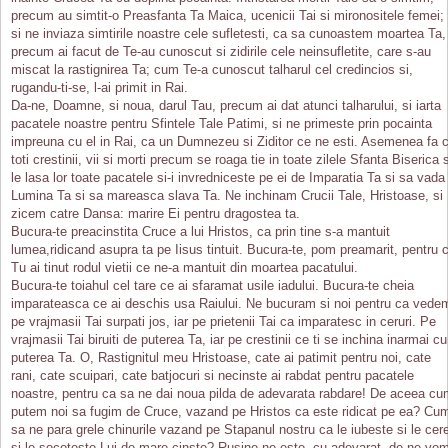
precum au simtit-o Preasfanta Ta Maica, ucenicii Tai si mironositele femei;
si ne inviaza simtirile noastre cele sufletesti, ca sa cunoastem moartea Ta,
precum ai facut de Te-au cunoscut si zidirile cele neinsufletite, care s-au
miscat la rastignirea Ta; cum Te-a cunoscut talharul cel credincios si,
rugandu-ti-se, l-ai primit in Rai.
Da-ne, Doamne, si noua, darul Tau, precum ai dat atunci talharului, si iarta
pacatele noastre pentru Sfintele Tale Patimi, si ne primeste prin pocainta
impreuna cu el in Rai, ca un Dumnezeu si Ziditor ce ne esti. Asemenea fa 
toti crestinii, vii si morti precum se roaga tie in toate zilele Sfanta Biserica s
le lasa lor toate pacatele si-i invredniceste pe ei de Imparatia Ta si sa vada
Lumina Ta si sa mareasca slava Ta. Ne inchinam Crucii Tale, Hristoase, si
zicem catre Dansa: marire Ei pentru dragostea ta.
Bucura-te preacinstita Cruce a lui Hristos, ca prin tine s-a mantuit
lumea,ridicand asupra ta pe Iisus tintuit. Bucura-te, pom preamarit, pentru 
Tu ai tinut rodul vietii ce ne-a mantuit din moartea pacatului.
Bucura-te toiahul cel tare ce ai sfaramat usile iadului. Bucura-te cheia
imparateasca ce ai deschis usa Raiului. Ne bucuram si noi pentru ca vede
pe vrajmasii Tai surpati jos, iar pe prietenii Tai ca imparatesc in ceruri. Pe
vrajmasii Tai biruiti de puterea Ta, iar pe crestinii ce ti se inchina inarmai cu
puterea Ta. O, Rastignitul meu Hristoase, cate ai patimit pentru noi, cate
rani, cate scuipari, cate batjocuri si necinste ai rabdat pentru pacatele
noastre, pentru ca sa ne dai noua pilda de adevarata rabdare! De aceea c
putem noi sa fugim de Cruce, vazand pe Hristos ca este ridicat pe ea? Cu
sa ne para grele chinurile vazand pe Stapanul nostru ca le iubeste si le cer
si le socoteste Lui de mare cinste? Rusine ne este, cu adevarat, de ne vo