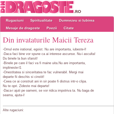
Rugaciuni
Spiritualitate
Dumnezeu si Iubirea
Mesaje de dragoste
Poezii
Citate
Din invataturile Maicii Tereza
-Omul este irational, egoist. Nu are importanta, iubeste-l!
-Daca faci bine vor spune ca ai interese ascunse. Nu-i asculta!
Du binele la bun sfarsit!
-Binele pe care il faci va fi maine uita.Nu are importanta,
implineste-l1
-Onestitatea si sinceritatea te fac vulnerabil. Mergi mai
departe fii deschis si cinstit!
-Ceea ce ai construit ani in sir poate fi distrus intr-o clipa.
Nu te opri. Zideste mai departe!
-Daca-i ajuti pe oameni, se vor ridica impotriva ta. Nu baga de
seama, ajuta-i!
Alte rugaciuni: