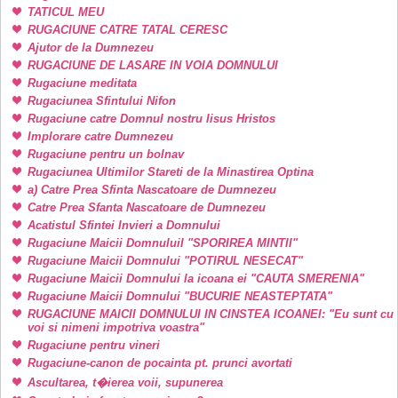
TATICUL MEU
RUGACIUNE CATRE TATAL CERESC
Ajutor de la Dumnezeu
RUGACIUNE DE LASARE IN VOIA DOMNULUI
Rugaciune meditata
Rugaciunea Sfintului Nifon
Rugaciune catre Domnul nostru Iisus Hristos
Implorare catre Dumnezeu
Rugaciune pentru un bolnav
Rugaciunea Ultimilor Stareti de la Minastirea Optina
a) Catre Prea Sfinta Nascatoare de Dumnezeu
Catre Prea Sfanta Nascatoare de Dumnezeu
Acatistul Sfintei Invieri a Domnului
Rugaciune Maicii DomnuluiI "SPORIREA MINTII"
Rugaciune Maicii Domnului "POTIRUL NESECAT"
Rugaciune Maicii Domnului la icoana ei "CAUTA SMERENIA"
Rugaciune Maicii Domnului "BUCURIE NEASTEPTATA"
RUGACIUNE MAICII DOMNULUI IN CINSTEA ICOANEI: "Eu sunt cu
voi si nimeni impotriva voastra"
Rugaciune pentru vineri
Rugaciune-canon de pocainta pt. prunci avortati
Ascultarea, t�ierea voii, supunerea