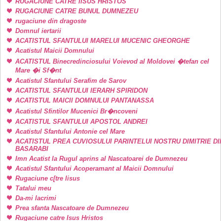
RUGACIUNE CATRE IISUS HRISTOS
RUGACIUNE CATRE BUNUL DUMNEZEU
rugaciune din dragoste
Domnul iertarii
ACATISTUL SFANTULUI MARELUI MUCENIC GHEORGHE
Acatistul Maicii Domnului
ACATISTUL Binecredinciosului Voievod al Moldovei �tefan cel
Mare �i Sf�nt
Acatistul Sfantului Serafim de Sarov
ACATISTUL SFANTULUI IERARH SPIRIDON
ACATISTUL MAICII DOMNULUI PANTANASSA
Acatistul Sfintilor Mucenici Br�ncoveni
ACATISTUL SFANTULUI APOSTOL ANDREI
Acatistul Sfantului Antonie cel Mare
ACATISTUL PREA CUVIOSULUI PARINTELUI NOSTRU DIMITRIE DI
BASARABI
Imn Acatist la Rugul aprins al Nascatoarei de Dumnezeu
Acatistul Sfantului Acoperamant al Maicii Domnului
Rugaciune c[tre Iisus
Tatalui meu
Da-mi lacrimi
Prea sfanta Nascatoare de Dumnezeu
Rugaciune catre Isus Hristos