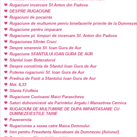
Rugaciuni incercare Sf.Anton din Padova
DESPRE RUGACIUNE
Rugaciuni de pocainta
Rugaciune de multumire penru binefacerile primite de la Dumneze
Rugaciune pentru impacare
Rugaciune pt. timpuri de incercare Sf. Anton din Padova
Rugaciunea Sfintei Cruci
Despre smerenie Sf. Ioan Gura de Aur
Rugaciune SFANTULUI IOAN GURA DE AUR
Sfantul Ioan Botezatorul
Despre constiinta de Sfantul Ioan Gura de Aur
Puterea rugaciunii Sf. Ioan Gura de Aur
Predica de Pasti a Sfantului Ioan Gura de Aur
Mat. 6,33
Sfanta Filofteia
Rugaciune Cuvioasei Maici Parascheva
Saturi duhovnicesti ale Parintelui Argatu / Manastirea Cernica
RUGACIUNI DE MULTUMIRE DE DUPA IMPARTASANIE CU
DUMNEZEIESTILE TAINE
Pavecernita
Rugaciunea a sasea catre Maica Domnului
Imn pentru Preasfanta Nascatoare de Dumnezeu (Axionul)