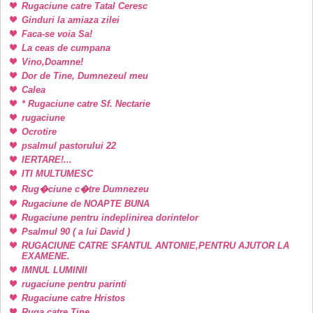
Rugaciune catre Tatal Ceresc
Ginduri la amiaza zilei
Faca-se voia Sa!
La ceas de cumpana
Vino,Doamne!
Dor de Tine, Dumnezeul meu
Calea
* Rugaciune catre Sf. Nectarie
rugaciune
Ocrotire
psalmul pastorului 22
IERTARE!...
ITI MULTUMESC
Rug�ciune c�tre Dumnezeu
Rugaciune de NOAPTE BUNA
Rugaciune pentru indeplinirea dorintelor
Psalmul 90 ( a lui David )
RUGACIUNE CATRE SFANTUL ANTONIE,PENTRU AJUTOR LA
EXAMENE.
IMNUL LUMINII
rugaciune pentru parinti
Rugaciune catre Hristos
Ruga catre Tine