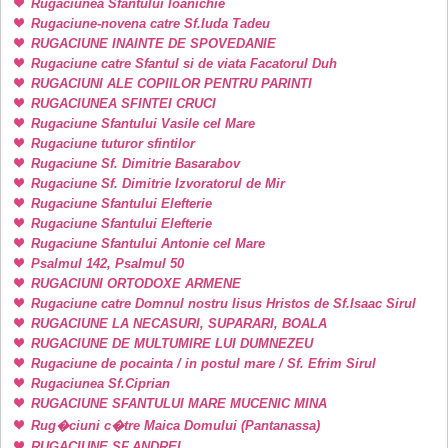
Rugaciunea Sfantului Ioanichie
Rugaciune-novena catre Sf.Iuda Tadeu
RUGACIUNE INAINTE DE SPOVEDANIE
Rugaciune catre Sfantul si de viata Facatorul Duh
RUGACIUNI ALE COPIILOR PENTRU PARINTI
RUGACIUNEA SFINTEI CRUCI
Rugaciune Sfantului Vasile cel Mare
Rugaciune tuturor sfintilor
Rugaciune Sf. Dimitrie Basarabov
Rugaciune Sf. Dimitrie Izvoratorul de Mir
Rugaciune Sfantului Elefterie
Rugaciune Sfantului Elefterie
Rugaciune Sfantului Antonie cel Mare
Psalmul 142, Psalmul 50
RUGACIUNI ORTODOXE ARMENE
Rugaciune catre Domnul nostru Iisus Hristos de Sf.Isaac Sirul
RUGACIUNE LA NECASURI, SUPARARI, BOALA
RUGACIUNE DE MULTUMIRE LUI DUMNEZEU
Rugaciune de pocainta / in postul mare / Sf. Efrim Sirul
Rugaciunea Sf.Ciprian
RUGACIUNE SFANTULUI MARE MUCENIC MINA
Rug�ciuni c�tre Maica Domului (Pantanassa)
RUGACIUNE SF.ANDREI