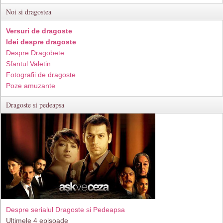
Noi si dragostea
Versuri de dragoste
Idei despre dragoste
Despre Dragobete
Sfantul Valetin
Fotografii de dragoste
Poze amuzante
Dragoste si pedeapsa
Despre serialul Dragoste si Pedeapsa
Ultimele 4 episoade