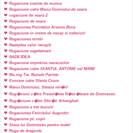
Rugaciune inainte de munca
Rugaciune catre Maica Domnului-de seara
rugaciune de seara 2
Rugaciune de seara
Rugaciunea Parintelui Arsenie Boca
Rugaciune in vreme de necaz si nefericiri
Rugaciunea mintii
Nadejdea celor necajiti
Rugaciune sagetatoare
NADEJDEA
Rugaciune impotriva necazurilor
Rugaciune catre SFANTUL ANTONIE cel MARE
Ma rog Tie, Bunule Parinte
Evocare catre Sfanta Cruce
Maica Domnului, Steaua vie�ii!
Rug�ciuni c�tre Preasf�nta N�sc�toare de Dumnezeu
Rug�ciune c�tre Sfin�ii Arhangheli
Rugaciune a trei bucurii
Rugaciunea Fericitului Augustin
Rugaciune pt. copii
Slava lui Dumnezeu pentru toate!
Ruga de dragoste