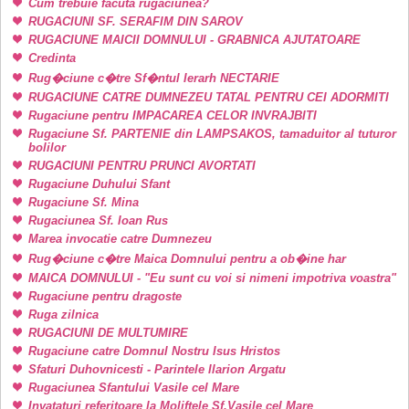
Cum trebuie facuta rugaciunea?
RUGACIUNI SF. SERAFIM DIN SAROV
RUGACIUNE MAICII DOMNULUI - GRABNICA AJUTATOARE
Credinta
Rug�ciune c�tre Sf�ntul Ierarh NECTARIE
RUGACIUNE CATRE DUMNEZEU TATAL PENTRU CEI ADORMITI
Rugaciune pentru IMPACAREA CELOR INVRAJBITI
Rugaciune Sf. PARTENIE din LAMPSAKOS, tamaduitor al tuturor
bolilor
RUGACIUNI PENTRU PRUNCI AVORTATI
Rugaciune Duhului Sfant
Rugaciune Sf. Mina
Rugaciunea Sf. Ioan Rus
Marea invocatie catre Dumnezeu
Rug�ciune c�tre Maica Domnului pentru a ob�ine har
MAICA DOMNULUI - "Eu sunt cu voi si nimeni impotriva voastra"
Rugaciune pentru dragoste
Ruga zilnica
RUGACIUNI DE MULTUMIRE
Rugaciune catre Domnul Nostru Isus Hristos
Sfaturi Duhovnicesti - Parintele Ilarion Argatu
Rugaciunea Sfantului Vasile cel Mare
Invataturi referitoare la Moliftele Sf.Vasile cel Mare