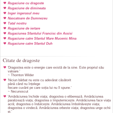
Rugaciune cu dragoste
Rugaciune de dimineata
Inger ingerasul meu
Nascatoare de Dumnezeu
Tatal nostru
Rugaciune de iertare
Rugaciunea Sfantului Francisc din Assisi
Rugaciune catre Sfantul Mare Mucenic Mina
Rugaciune catre Sfantul Duh
Citate de dragoste
'Dragostea este o energie care există de la sine. Este propriul său
valoare.'
~ Thornton Wilder
'Niciun bărbat nu este cu adevărat căsătorit
până când nu înțelege
fiecare cuvânt pe care soția lui nu îl spune.'
~ Necunoscut
'Amărăciunea închide viața; dragostea o eliberează. Amărăciunea
paralizează viața; dragostea o împuternicește. Amărăciunea face viața
acră; dragostea o îndulcește. Amărăciunea îmbolnăvește viața;
dragostea o vindecă. Amărăciunea orbeste viața; dragostea unge ochii
ei.'