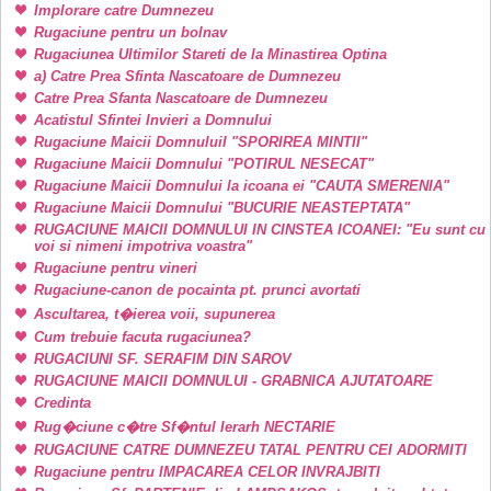
Implorare catre Dumnezeu
Rugaciune pentru un bolnav
Rugaciunea Ultimilor Stareti de la Minastirea Optina
a) Catre Prea Sfinta Nascatoare de Dumnezeu
Catre Prea Sfanta Nascatoare de Dumnezeu
Acatistul Sfintei Invieri a Domnului
Rugaciune Maicii DomnuluiI "SPORIREA MINTII"
Rugaciune Maicii Domnului "POTIRUL NESECAT"
Rugaciune Maicii Domnului la icoana ei "CAUTA SMERENIA"
Rugaciune Maicii Domnului "BUCURIE NEASTEPTATA"
RUGACIUNE MAICII DOMNULUI IN CINSTEA ICOANEI: "Eu sunt cu
voi si nimeni impotriva voastra"
Rugaciune pentru vineri
Rugaciune-canon de pocainta pt. prunci avortati
Ascultarea, t�ierea voii, supunerea
Cum trebuie facuta rugaciunea?
RUGACIUNI SF. SERAFIM DIN SAROV
RUGACIUNE MAICII DOMNULUI - GRABNICA AJUTATOARE
Credinta
Rug�ciune c�tre Sf�ntul Ierarh NECTARIE
RUGACIUNE CATRE DUMNEZEU TATAL PENTRU CEI ADORMITI
Rugaciune pentru IMPACAREA CELOR INVRAJBITI