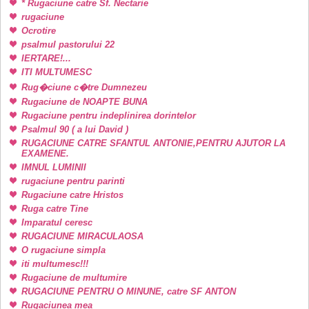
* Rugaciune catre Sf. Nectarie
rugaciune
Ocrotire
psalmul pastorului 22
IERTARE!...
ITI MULTUMESC
Rug�ciune c�tre Dumnezeu
Rugaciune de NOAPTE BUNA
Rugaciune pentru indeplinirea dorintelor
Psalmul 90 ( a lui David )
RUGACIUNE CATRE SFANTUL ANTONIE,PENTRU AJUTOR LA
EXAMENE.
IMNUL LUMINII
rugaciune pentru parinti
Rugaciune catre Hristos
Ruga catre Tine
Imparatul ceresc
RUGACIUNE MIRACULAOSA
O rugaciune simpla
iti multumesc!!!
Rugaciune de multumire
RUGACIUNE PENTRU O MINUNE, catre SF ANTON
Rugaciunea mea