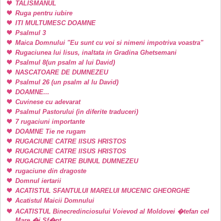
TALISMANUL
Ruga pentru iubire
ITI MULTUMESC DOAMNE
Psalmul 3
Maica Domnului "Eu sunt cu voi si nimeni impotriva voastra"
Rugaciunea lui Iisus, inaltata in Gradina Ghetsemani
Psalmul 8(un psalm al lui David)
NASCATOARE DE DUMNEZEU
Psalmul 26 (un psalm al lu David)
DOAMNE...
Cuvinese cu adevarat
Psalmul Pastorului (in diferite traduceri)
7 rugaciuni importante
DOAMNE Tie ne rugam
RUGACIUNE CATRE IISUS HRISTOS
RUGACIUNE CATRE IISUS HRISTOS
RUGACIUNE CATRE BUNUL DUMNEZEU
rugaciune din dragoste
Domnul iertarii
ACATISTUL SFANTULUI MARELUI MUCENIC GHEORGHE
Acatistul Maicii Domnului
ACATISTUL Binecredinciosului Voievod al Moldovei �tefan cel
Mare �i Sf�nt