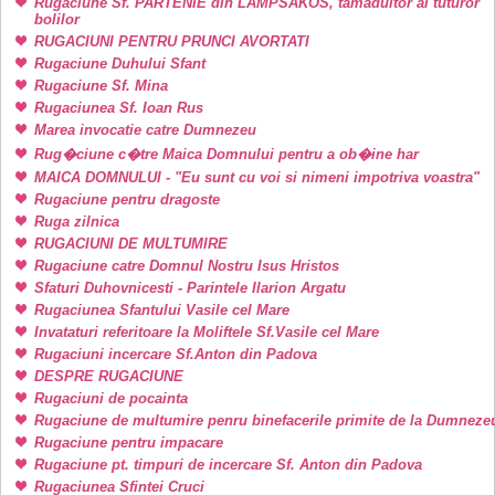
Rugaciune Sf. PARTENIE din LAMPSAKOS, tamaduitor al tuturor
bolilor
RUGACIUNI PENTRU PRUNCI AVORTATI
Rugaciune Duhului Sfant
Rugaciune Sf. Mina
Rugaciunea Sf. Ioan Rus
Marea invocatie catre Dumnezeu
Rug�ciune c�tre Maica Domnului pentru a ob�ine har
MAICA DOMNULUI - "Eu sunt cu voi si nimeni impotriva voastra"
Rugaciune pentru dragoste
Ruga zilnica
RUGACIUNI DE MULTUMIRE
Rugaciune catre Domnul Nostru Isus Hristos
Sfaturi Duhovnicesti - Parintele Ilarion Argatu
Rugaciunea Sfantului Vasile cel Mare
Invataturi referitoare la Moliftele Sf.Vasile cel Mare
Rugaciuni incercare Sf.Anton din Padova
DESPRE RUGACIUNE
Rugaciuni de pocainta
Rugaciune de multumire penru binefacerile primite de la Dumneze
Rugaciune pentru impacare
Rugaciune pt. timpuri de incercare Sf. Anton din Padova
Rugaciunea Sfintei Cruci