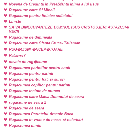
Novena de Credinta in PreaSfanta inima a lui Iisus
Rugaciune catre Sf.Mihail
Rugaciune pentru linistea sufletului
Liniste
SA VA BINECUVANTEZE DOMNUL ISUS CRISTOS,IERI,ASTAZI,SI-
VECI!
Rugaciune de dimineata
Rugaciune catre Sfanta Cruce- Talisman
RUG�CIUNI �NCEP�TOARE
Ratacire?
nevoia de rug�ciune
Rugaciunea parintilor pentru copii
Rugaciune pentru parinti
Rugaciune pentru frati si surori
Rugaciunea copiilor pentru parinti
Rugaciune inainte de munca
Rugaciune catre Maica Domnului-de seara
rugaciune de seara 2
Rugaciune de seara
Rugaciunea Parintelui Arsenie Boca
Rugaciune in vreme de necaz si nefericiri
Rugaciunea mintii