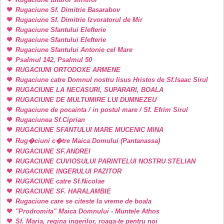
Rugaciune Sf. Dimitrie Basarabov
Rugaciune Sf. Dimitrie Izvoratorul de Mir
Rugaciune Sfantului Elefterie
Rugaciune Sfantului Elefterie
Rugaciune Sfantului Antonie cel Mare
Psalmul 142, Psalmul 50
RUGACIUNI ORTODOXE ARMENE
Rugaciune catre Domnul nostru Iisus Hristos de Sf.Isaac Sirul
RUGACIUNE LA NECASURI, SUPARARI, BOALA
RUGACIUNE DE MULTUMIRE LUI DUMNEZEU
Rugaciune de pocainta / in postul mare / Sf. Efrim Sirul
Rugaciunea Sf.Ciprian
RUGACIUNE SFANTULUI MARE MUCENIC MINA
Rug�ciuni c�tre Maica Domului (Pantanassa)
RUGACIUNE SF.ANDREI
RUGACIUNE CUVIOSULUI PARINTELUI NOSTRU STELIAN
RUGACIUNE INGERULUI PAZITOR
RUGACIUNE catre Sf.Nicolae
RUGACIUNE SF. HARALAMBIE
Rugaciune care se citeste la vreme de boala
"Prodromita" Maica Domnului - Muntele Athos
Sf. Maria, regina ingerilor, roaga-te pentru noi