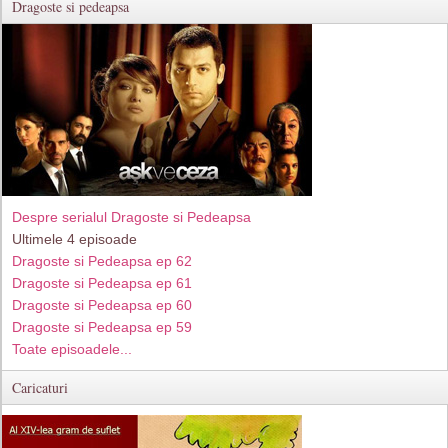
Dragoste si pedeapsa
Despre serialul Dragoste si Pedeapsa
Ultimele 4 episoade
Dragoste si Pedeapsa ep 62
Dragoste si Pedeapsa ep 61
Dragoste si Pedeapsa ep 60
Dragoste si Pedeapsa ep 59
Toate episoadele...
Caricaturi