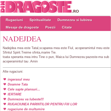
Rugaciuni
Spiritualitate
Dumnezeu si Iubirea
Mesaje de dragoste
Poezii
Citate
NADEJDEA
Nadejdea mea este Tatal,scaparea mea este Fiul, acoperamintul meu este
Sfintul Spirit.Treime sfinta,marire Tie.
toata speranta mea intru Tine o pun, Maica lui Dumnezeu:pazeste-ma sub
acoperamintul tau .Amin
Alte rugaciuni:
ingerasul meu
Doamne Tata
Cele sapte plansuri...
IERTARE
Dumnezeu va Iubeste!!!
RUGACIUNEA PARINTILOR PENTRU FIII LOR
rugaciune de multumire