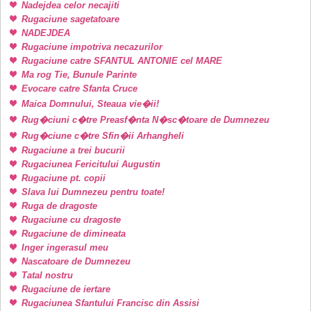
Nadejdea celor necajiti
Rugaciune sagetatoare
NADEJDEA
Rugaciune impotriva necazurilor
Rugaciune catre SFANTUL ANTONIE cel MARE
Ma rog Tie, Bunule Parinte
Evocare catre Sfanta Cruce
Maica Domnului, Steaua vie�ii!
Rug�ciuni c�tre Preasf�nta N�sc�toare de Dumnezeu
Rug�ciune c�tre Sfin�ii Arhangheli
Rugaciune a trei bucurii
Rugaciunea Fericitului Augustin
Rugaciune pt. copii
Slava lui Dumnezeu pentru toate!
Ruga de dragoste
Rugaciune cu dragoste
Rugaciune de dimineata
Inger ingerasul meu
Nascatoare de Dumnezeu
Tatal nostru
Rugaciune de iertare
Rugaciunea Sfantului Francisc din Assisi