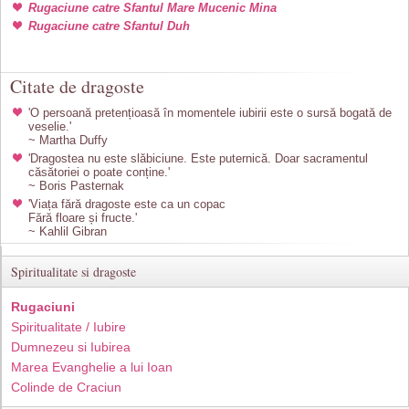
Rugaciune catre Sfantul Mare Mucenic Mina
Rugaciune catre Sfantul Duh
Citate de dragoste
'O persoană pretențioasă în momentele iubirii este o sursă bogată de
veselie.'
~ Martha Duffy
'Dragostea nu este slăbiciune. Este puternică. Doar sacramentul
căsătoriei o poate conține.'
~ Boris Pasternak
'Viața fără dragoste este ca un copac
Fără floare și fructe.'
~ Kahlil Gibran
Spiritualitate si dragoste
Rugaciuni
Spiritualitate / Iubire
Dumnezeu si Iubirea
Marea Evanghelie a lui Ioan
Colinde de Craciun