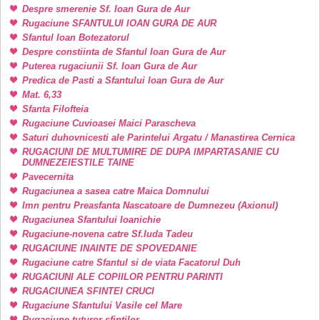
Despre smerenie Sf. Ioan Gura de Aur
Rugaciune SFANTULUI IOAN GURA DE AUR
Sfantul Ioan Botezatorul
Despre constiinta de Sfantul Ioan Gura de Aur
Puterea rugaciunii Sf. Ioan Gura de Aur
Predica de Pasti a Sfantului Ioan Gura de Aur
Mat. 6,33
Sfanta Filofteia
Rugaciune Cuvioasei Maici Parascheva
Saturi duhovnicesti ale Parintelui Argatu / Manastirea Cernica
RUGACIUNI DE MULTUMIRE DE DUPA IMPARTASANIE CU
DUMNEZEIESTILE TAINE
Pavecernita
Rugaciunea a sasea catre Maica Domnului
Imn pentru Preasfanta Nascatoare de Dumnezeu (Axionul)
Rugaciunea Sfantului Ioanichie
Rugaciune-novena catre Sf.Iuda Tadeu
RUGACIUNE INAINTE DE SPOVEDANIE
Rugaciune catre Sfantul si de viata Facatorul Duh
RUGACIUNI ALE COPIILOR PENTRU PARINTI
RUGACIUNEA SFINTEI CRUCI
Rugaciune Sfantului Vasile cel Mare
Rugaciune tuturor sfintilor