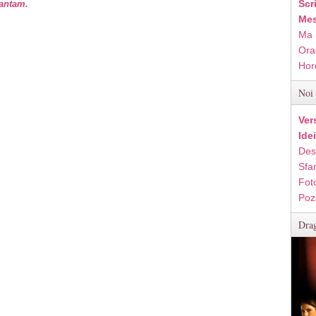
Scr
vantam.
Mes
Ma 
Ora
Hor
Noi 
Ver
Ide
Des
Sfan
Fot
Poz
Drag