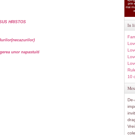
SUS HRISTOS
In l
Fam
rilor(necazurilor)
Lov
Lov
gerea unor napastuiti
Love
Lov
Rule
10 
Mesa
De-a
imp
inv
drag
Vre
col