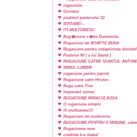
rugaciune
Ocrotire
psalmul pastorului 22
IERTARE!...
ITI MULTUMESC
Rug�ciune c�tre Dumnezeu
Rugaciune de NOAPTE BUNA
Rugaciune pentru indeplinirea dorintel
Psalmul 90 ( a lui David )
RUGACIUNE CATRE SFANTUL ANTONI
IMNUL LUMINII
rugaciune pentru parinti
Rugaciune catre Hristos
Ruga catre Tine
Imparatul ceresc
RUGACIUNE MIRACULAOSA
O rugaciune simpla
iti multumesc!!!
Rugaciune de multumire
RUGACIUNE PENTRU O MINUNE, catr
Rugaciunea mea
credinta ti-e slaba!