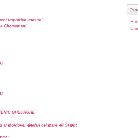
Part
eni impotriva voastra"
Hor
ina Ghetsemani
Cum
i)
U
UCENIC GHEORGHE
d al Moldovei �tefan cel Mare �i Sf�nt
IDON