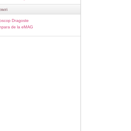
eneri
oscop Dragoste
para de la eMAG