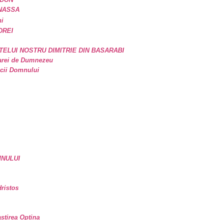
ANASSA
ni
DREI
TELUI NOSTRU DIMITRIE DIN BASARABI
oarei de Dumnezeu
icii Domnului
MNULUI
ristos
astirea Optina