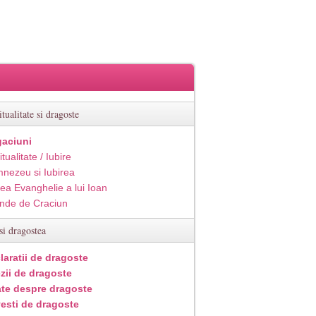
itualitate si dragoste
aciuni
itualitate / Iubire
nezeu si Iubirea
ea Evanghelie a lui Ioan
inde de Craciun
si dragostea
laratii de dragoste
zii de dragoste
ate despre dragoste
esti de dragoste