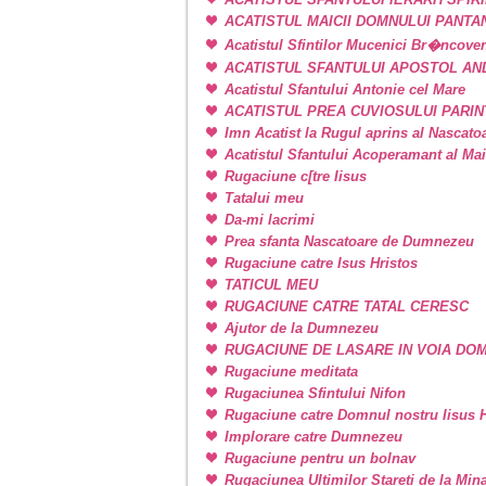
ACATISTUL MAICII DOMNULUI PANT
Acatistul Sfintilor Mucenici Br�ncove
ACATISTUL SFANTULUI APOSTOL AN
Acatistul Sfantului Antonie cel Mare
ACATISTUL PREA CUVIOSULUI PARIN
Imn Acatist la Rugul aprins al Nascat
Acatistul Sfantului Acoperamant al Ma
Rugaciune c[tre Iisus
Tatalui meu
Da-mi lacrimi
Prea sfanta Nascatoare de Dumnezeu
Rugaciune catre Isus Hristos
TATICUL MEU
RUGACIUNE CATRE TATAL CERESC
Ajutor de la Dumnezeu
RUGACIUNE DE LASARE IN VOIA DO
Rugaciune meditata
Rugaciunea Sfintului Nifon
Rugaciune catre Domnul nostru Iisus H
Implorare catre Dumnezeu
Rugaciune pentru un bolnav
Rugaciunea Ultimilor Stareti de la Min