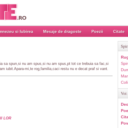
nezeu si Iubirea
Mesaje de dragoste
Poezii
Citate
Spir
Rug
Spir
a sa spun,si nu am spus,si nu am spus,pt tot ce trebuia sa fac,si
am iubit.Apara-mi,te rog,familia,caci restu nu e decat praf si vant.
Dum
Mar
Col
Voi 
Dec
Poe
Cit
II LOR
Pov