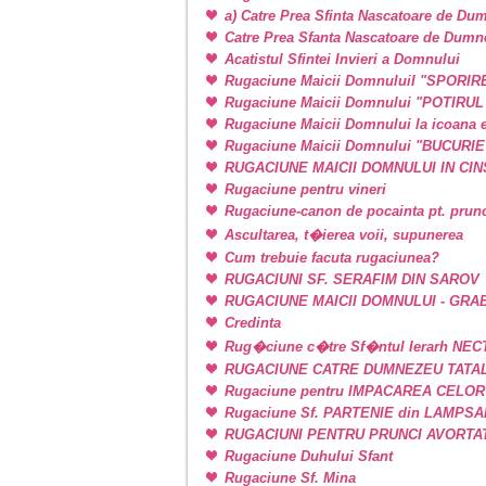
a) Catre Prea Sfinta Nascatoare de Du
Catre Prea Sfanta Nascatoare de Dum
Acatistul Sfintei Invieri a Domnului
Rugaciune Maicii DomnuluiI "SPORIR
Rugaciune Maicii Domnului "POTIRU
Rugaciune Maicii Domnului la icoan
Rugaciune Maicii Domnului "BUCURI
RUGACIUNE MAICII DOMNULUI IN CINSTE
Rugaciune pentru vineri
Rugaciune-canon de pocainta pt. prunci
Ascultarea, t�ierea voii, supunerea
Cum trebuie facuta rugaciunea?
RUGACIUNI SF. SERAFIM DIN SAROV
RUGACIUNE MAICII DOMNULUI - GRA
Credinta
Rug�ciune c�tre Sf�ntul Ierarh NEC
RUGACIUNE CATRE DUMNEZEU TATAL
Rugaciune pentru IMPACAREA CELOR
Rugaciune Sf. PARTENIE din LAMPSAKOS
RUGACIUNI PENTRU PRUNCI AVORTA
Rugaciune Duhului Sfant
Rugaciune Sf. Mina