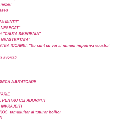
mnezeu
nezeu
EA MINTII"
L NESECAT"
a ei "CAUTA SMERENIA"
E NEASTEPTATA"
A ICOANEI: "Eu sunt cu voi si nimeni impotriva voastra"
 avortati
BNICA AJUTATOARE
TARIE
 PENTRU CEI ADORMITI
 INVRAJBITI
, tamaduitor al tuturor bolilor
TI