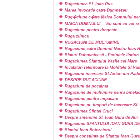
Rugaciunea Sf. Ioan Rus
Marea invocatie catre Dumnezeu
Rug�ciune c�tre Maica Domnului pen
MAICA DOMNULUI - "Eu sunt cu voi si 
Rugaciune pentru dragoste
Ruga zilnica
RUGACIUNI DE MULTUMIRE
Rugaciune catre Domnul Nostru Isus H
Sfaturi Duhovnicesti - Parintele Ilarion
Rugaciunea Sfantului Vasile cel Mare
Invataturi referitoare la Moliftele Sf.Va
Rugaciuni incercare Sf.Anton din Pad
DESPRE RUGACIUNE
Rugaciuni de pocainta
Rugaciune de multumire penru binefac
Rugaciune pentru impacare
Rugaciune pt. timpuri de incercare Sf
Rugaciunea Sfintei Cruci
Despre smerenie Sf. Ioan Gura de Aur
Rugaciune SFANTULUI IOAN GURA D
Sfantul Ioan Botezatorul
Despre constiinta de Sfantul Ioan Gura