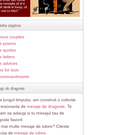
imba engleza
ous couples
e poems
e quotes
 letters
e advices
s for love
commandments
je de dragoste
 lungul timpului, am construit o colectie
resionanta de
mesaje de dragoste
. Te
itam sa adaugi si tu mesajul tau de
oste favorit.
i mai multe mesaje de iubire? Citeste
ectia de
mesaje de iubire.