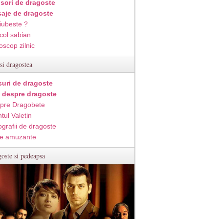
isori de dragoste
aje de dragoste
iubeste ?
col sabian
oscop zilnic
si dragostea
suri de dragoste
i despre dragoste
pre Dragobete
tul Valetin
ografii de dragoste
e amuzante
oste si pedeapsa