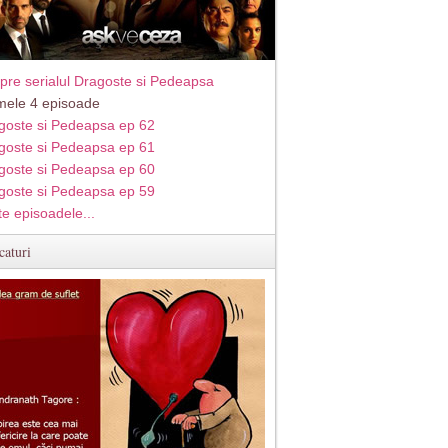
pre serialul Dragoste si Pedeapsa
imele 4 episoade
goste si Pedeapsa ep 62
goste si Pedeapsa ep 61
goste si Pedeapsa ep 60
goste si Pedeapsa ep 59
te episoadele...
caturi