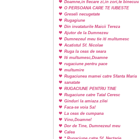
Doamne,in fiecare zi,in zori,te binecu
O PERSOANA CARE TE IUBESTE
Greseli necugetate
Rugagiune
Din invataturile Maicii Tereza
Ajutor de la Dumnezeu
Dumnezeul meu tie iti multumesc
Acatistul Sf. Nicolae
Ruga la ceas de seara
Iti multumesc,Doamne
rugaciune pentru pace
multumire
Rugaciunea mamei catre Sfanta Maria
sanatate
RUGACIUNE PENTRU TINE
Rugaciune catre Tatal Ceresc
Ginduri la amiaza zilei
Faca-se voia Sa!
La ceas de cumpana
Vino,Doamne!
Dor de Tine, Dumnezeul meu
Calea
* Rugaciune catre Sf. Nectarie