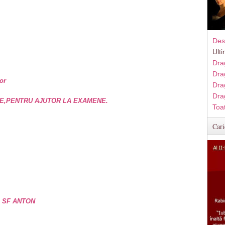
Des
Ult
Dra
Dra
or
Dra
Dra
E,PENTRU AJUTOR LA EXAMENE.
Toa
Cari
e SF ANTON