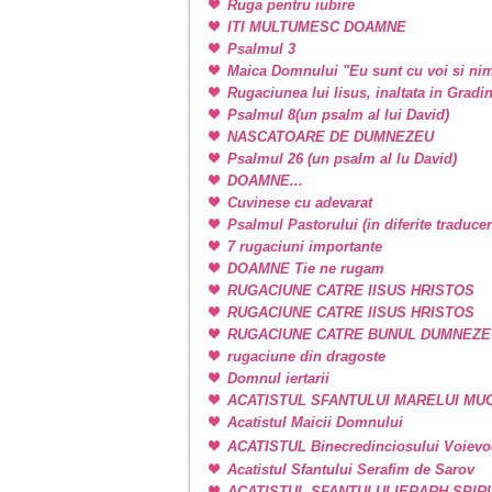
Ruga pentru iubire
ITI MULTUMESC DOAMNE
Psalmul 3
Maica Domnului "Eu sunt cu voi si nim
Rugaciunea lui Iisus, inaltata in Grad
Psalmul 8(un psalm al lui David)
NASCATOARE DE DUMNEZEU
Psalmul 26 (un psalm al lu David)
DOAMNE...
Cuvinese cu adevarat
Psalmul Pastorului (in diferite traducer
7 rugaciuni importante
DOAMNE Tie ne rugam
RUGACIUNE CATRE IISUS HRISTOS
RUGACIUNE CATRE IISUS HRISTOS
RUGACIUNE CATRE BUNUL DUMNEZE
rugaciune din dragoste
Domnul iertarii
ACATISTUL SFANTULUI MARELUI M
Acatistul Maicii Domnului
ACATISTUL Binecredinciosului Voievo
Acatistul Sfantului Serafim de Sarov
ACATISTUL SFANTULUI IERARH SPIR