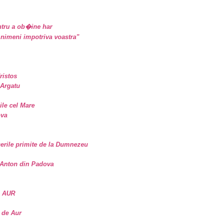
tru a ob�ine har
nimeni impotriva voastra"
ristos
 Argatu
sile cel Mare
ova
erile primite de la Dumnezeu
. Anton din Padova
E AUR
 de Aur