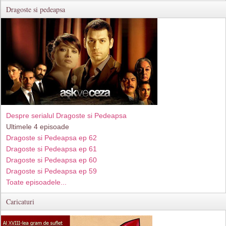
Dragoste si pedeapsa
Despre serialul Dragoste si Pedeapsa
Ultimele 4 episoade
Dragoste si Pedeapsa ep 62
Dragoste si Pedeapsa ep 61
Dragoste si Pedeapsa ep 60
Dragoste si Pedeapsa ep 59
Toate episoadele...
Caricaturi