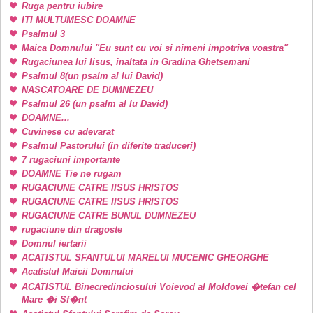
Ruga pentru iubire
ITI MULTUMESC DOAMNE
Psalmul 3
Maica Domnului "Eu sunt cu voi si nimeni impotriva voastra"
Rugaciunea lui Iisus, inaltata in Gradina Ghetsemani
Psalmul 8(un psalm al lui David)
NASCATOARE DE DUMNEZEU
Psalmul 26 (un psalm al lu David)
DOAMNE...
Cuvinese cu adevarat
Psalmul Pastorului (in diferite traduceri)
7 rugaciuni importante
DOAMNE Tie ne rugam
RUGACIUNE CATRE IISUS HRISTOS
RUGACIUNE CATRE IISUS HRISTOS
RUGACIUNE CATRE BUNUL DUMNEZEU
rugaciune din dragoste
Domnul iertarii
ACATISTUL SFANTULUI MARELUI MUCENIC GHEORGHE
Acatistul Maicii Domnului
ACATISTUL Binecredinciosului Voievod al Moldovei �tefan cel
Mare �i Sf�nt