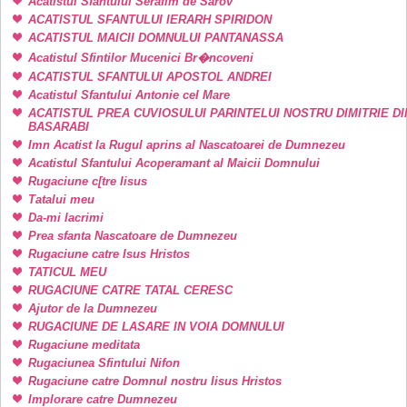
Acatistul Sfantului Serafim de Sarov
ACATISTUL SFANTULUI IERARH SPIRIDON
ACATISTUL MAICII DOMNULUI PANTANASSA
Acatistul Sfintilor Mucenici Br�ncoveni
ACATISTUL SFANTULUI APOSTOL ANDREI
Acatistul Sfantului Antonie cel Mare
ACATISTUL PREA CUVIOSULUI PARINTELUI NOSTRU DIMITRIE DI
BASARABI
Imn Acatist la Rugul aprins al Nascatoarei de Dumnezeu
Acatistul Sfantului Acoperamant al Maicii Domnului
Rugaciune c[tre Iisus
Tatalui meu
Da-mi lacrimi
Prea sfanta Nascatoare de Dumnezeu
Rugaciune catre Isus Hristos
TATICUL MEU
RUGACIUNE CATRE TATAL CERESC
Ajutor de la Dumnezeu
RUGACIUNE DE LASARE IN VOIA DOMNULUI
Rugaciune meditata
Rugaciunea Sfintului Nifon
Rugaciune catre Domnul nostru Iisus Hristos
Implorare catre Dumnezeu