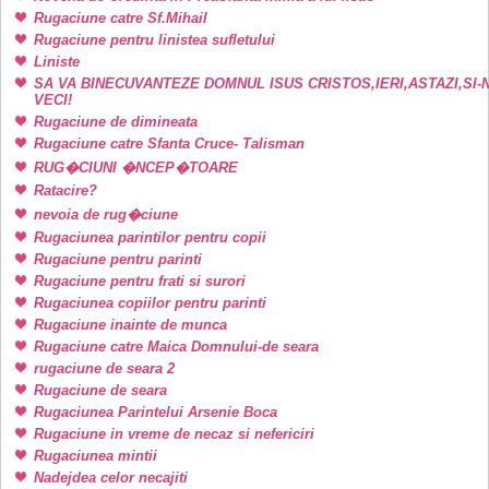
Rugaciune catre Sf.Mihail
Rugaciune pentru linistea sufletului
Liniste
SA VA BINECUVANTEZE DOMNUL ISUS CRISTOS,IERI,ASTAZI,SI-
VECI!
Rugaciune de dimineata
Rugaciune catre Sfanta Cruce- Talisman
RUG�CIUNI �NCEP�TOARE
Ratacire?
nevoia de rug�ciune
Rugaciunea parintilor pentru copii
Rugaciune pentru parinti
Rugaciune pentru frati si surori
Rugaciunea copiilor pentru parinti
Rugaciune inainte de munca
Rugaciune catre Maica Domnului-de seara
rugaciune de seara 2
Rugaciune de seara
Rugaciunea Parintelui Arsenie Boca
Rugaciune in vreme de necaz si nefericiri
Rugaciunea mintii
Nadejdea celor necajiti