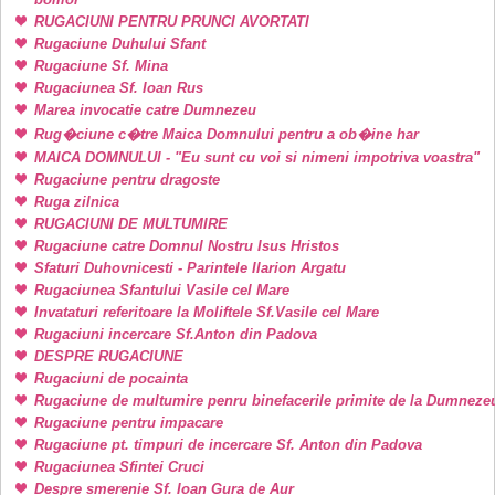
RUGACIUNI PENTRU PRUNCI AVORTATI
Rugaciune Duhului Sfant
Rugaciune Sf. Mina
Rugaciunea Sf. Ioan Rus
Marea invocatie catre Dumnezeu
Rug�ciune c�tre Maica Domnului pentru a ob�ine har
MAICA DOMNULUI - "Eu sunt cu voi si nimeni impotriva voastra"
Rugaciune pentru dragoste
Ruga zilnica
RUGACIUNI DE MULTUMIRE
Rugaciune catre Domnul Nostru Isus Hristos
Sfaturi Duhovnicesti - Parintele Ilarion Argatu
Rugaciunea Sfantului Vasile cel Mare
Invataturi referitoare la Moliftele Sf.Vasile cel Mare
Rugaciuni incercare Sf.Anton din Padova
DESPRE RUGACIUNE
Rugaciuni de pocainta
Rugaciune de multumire penru binefacerile primite de la Dumneze
Rugaciune pentru impacare
Rugaciune pt. timpuri de incercare Sf. Anton din Padova
Rugaciunea Sfintei Cruci
Despre smerenie Sf. Ioan Gura de Aur