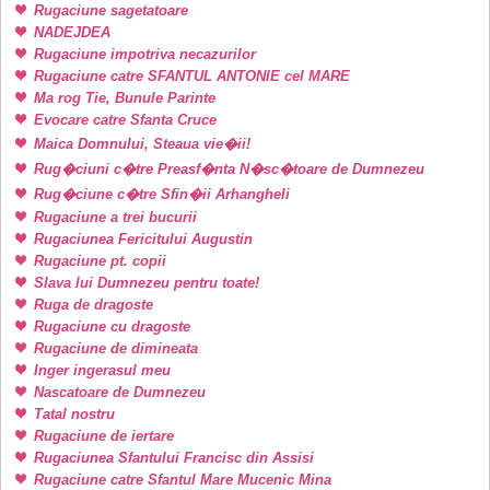
Rugaciune sagetatoare
NADEJDEA
Rugaciune impotriva necazurilor
Rugaciune catre SFANTUL ANTONIE cel MARE
Ma rog Tie, Bunule Parinte
Evocare catre Sfanta Cruce
Maica Domnului, Steaua vie�ii!
Rug�ciuni c�tre Preasf�nta N�sc�toare de Dumnezeu
Rug�ciune c�tre Sfin�ii Arhangheli
Rugaciune a trei bucurii
Rugaciunea Fericitului Augustin
Rugaciune pt. copii
Slava lui Dumnezeu pentru toate!
Ruga de dragoste
Rugaciune cu dragoste
Rugaciune de dimineata
Inger ingerasul meu
Nascatoare de Dumnezeu
Tatal nostru
Rugaciune de iertare
Rugaciunea Sfantului Francisc din Assisi
Rugaciune catre Sfantul Mare Mucenic Mina