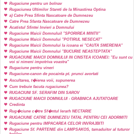
Rugaciune pentru un bolnav
Rugaciunea Ultimilor Stareti de la Minastirea Optina
a) Catre Prea Sfinta Nascatoare de Dumnezeu
Catre Prea Sfanta Nascatoare de Dumnezeu
Acatistul Sfintei Invieri a Domnului
Rugaciune Maicii DomnuluiI "SPORIREA MINTII"
Rugaciune Maicii Domnului "POTIRUL NESECAT"
Rugaciune Maicii Domnului la icoana ei "CAUTA SMERENIA"
Rugaciune Maicii Domnului "BUCURIE NEASTEPTATA"
RUGACIUNE MAICII DOMNULUI IN CINSTEA ICOANEI: "Eu sunt cu
voi si nimeni impotriva voastra"
Rugaciune pentru vineri
Rugaciune-canon de pocainta pt. prunci avortati
Ascultarea, t�ierea voii, supunerea
Cum trebuie facuta rugaciunea?
RUGACIUNI SF. SERAFIM DIN SAROV
RUGACIUNE MAICII DOMNULUI - GRABNICA AJUTATOARE
Credinta
Rug�ciune c�tre Sf�ntul Ierarh NECTARIE
RUGACIUNE CATRE DUMNEZEU TATAL PENTRU CEI ADORMITI
Rugaciune pentru IMPACAREA CELOR INVRAJBITI
Rugaciune Sf. PARTENIE din LAMPSAKOS, tamaduitor al tuturor
bolilor