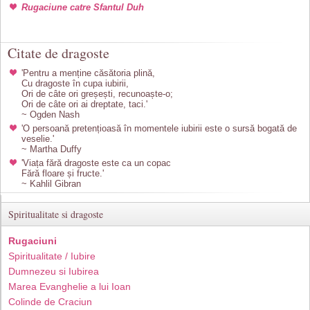
Rugaciune catre Sfantul Duh
Citate de dragoste
'Pentru a menține căsătoria plină,
Cu dragoste în cupa iubirii,
Ori de câte ori greșești, recunoaște-o;
Ori de câte ori ai dreptate, taci.'
~ Ogden Nash
'O persoană pretențioasă în momentele iubirii este o sursă bogată de
veselie.'
~ Martha Duffy
'Viața fără dragoste este ca un copac
Fără floare și fructe.'
~ Kahlil Gibran
Spiritualitate si dragoste
Rugaciuni
Spiritualitate / Iubire
Dumnezeu si Iubirea
Marea Evanghelie a lui Ioan
Colinde de Craciun