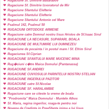
Rugaciune Sf. Dimitrie Basarabov
Rugaciune Sf. Dimitrie Izvoratorul de Mir
Rugaciune Sfantului Elefterie
Rugaciune Sfantului Elefterie
Rugaciune Sfantului Antonie cel Mare
Psalmul 142, Psalmul 50
RUGACIUNI ORTODOXE ARMENE
Rugaciune catre Domnul nostru Iisus Hristos de Sf.Isaac Sirul
RUGACIUNE LA NECASURI, SUPARARI, BOALA
RUGACIUNE DE MULTUMIRE LUI DUMNEZEU
Rugaciune de pocainta / in postul mare / Sf. Efrim Sirul
Rugaciunea Sf.Ciprian
RUGACIUNE SFANTULUI MARE MUCENIC MINA
Rug�ciuni c�tre Maica Domului (Pantanassa)
RUGACIUNE SF.ANDREI
RUGACIUNE CUVIOSULUI PARINTELUI NOSTRU STELIAN
RUGACIUNE INGERULUI PAZITOR
RUGACIUNE catre Sf.Nicolae
RUGACIUNE SF. HARALAMBIE
Rugaciune care se citeste la vreme de boala
"Prodromita" Maica Domnului - Muntele Athos
Sf. Maria, regina ingerilor, roaga-te pentru noi
Novena de Credinta in PreaSfanta inima a lui Iisus