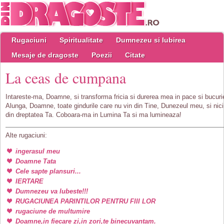
Rugaciuni
Spiritualitate
Dumnezeu si Iubirea
Mesaje de dragoste
Poezii
Citate
La ceas de cumpana
Intareste-ma, Doamne, si transforma fricia si durerea mea in pace si bucuri
Alunga, Doamne, toate gindurile care nu vin din Tine, Dunezeul meu, si nici
din dreptatea Ta. Coboara-ma in Lumina Ta si ma lumineaza!
Alte rugaciuni:
ingerasul meu
Doamne Tata
Cele sapte plansuri...
IERTARE
Dumnezeu va Iubeste!!!
RUGACIUNEA PARINTILOR PENTRU FIII LOR
rugaciune de multumire
Doamne,in fiecare zi,in zori,te binecuvantam.