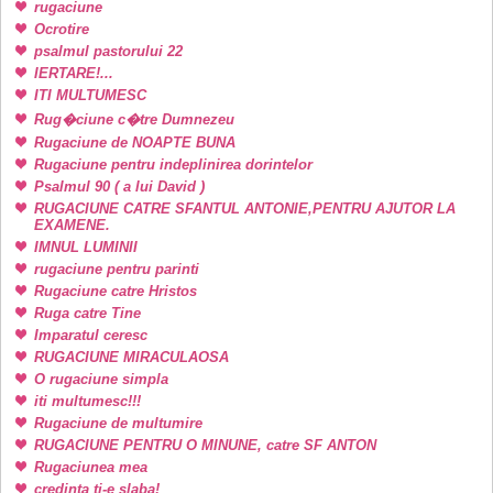
rugaciune
Ocrotire
psalmul pastorului 22
IERTARE!...
ITI MULTUMESC
Rug�ciune c�tre Dumnezeu
Rugaciune de NOAPTE BUNA
Rugaciune pentru indeplinirea dorintelor
Psalmul 90 ( a lui David )
RUGACIUNE CATRE SFANTUL ANTONIE,PENTRU AJUTOR LA
EXAMENE.
IMNUL LUMINII
rugaciune pentru parinti
Rugaciune catre Hristos
Ruga catre Tine
Imparatul ceresc
RUGACIUNE MIRACULAOSA
O rugaciune simpla
iti multumesc!!!
Rugaciune de multumire
RUGACIUNE PENTRU O MINUNE, catre SF ANTON
Rugaciunea mea
credinta ti-e slaba!