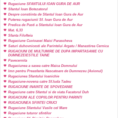
Rugaciune SFANTULUI IOAN GURA DE AUR
Sfantul Ioan Botezatorul
Despre constiinta de Sfantul Ioan Gura de Aur
Puterea rugaciunii Sf. Ioan Gura de Aur
Predica de Pasti a Sfantului Ioan Gura de Aur
Mat. 6,33
Sfanta Filofteia
Rugaciune Cuvioasei Maici Parascheva
Saturi duhovnicesti ale Parintelui Argatu / Manastirea Cernica
RUGACIUNI DE MULTUMIRE DE DUPA IMPARTASANIE CU
DUMNEZEIESTILE TAINE
Pavecernita
Rugaciunea a sasea catre Maica Domnului
Imn pentru Preasfanta Nascatoare de Dumnezeu (Axionul)
Rugaciunea Sfantului Ioanichie
Rugaciune-novena catre Sf.Iuda Tadeu
RUGACIUNE INAINTE DE SPOVEDANIE
Rugaciune catre Sfantul si de viata Facatorul Duh
RUGACIUNI ALE COPIILOR PENTRU PARINTI
RUGACIUNEA SFINTEI CRUCI
Rugaciune Sfantului Vasile cel Mare
Rugaciune tuturor sfintilor