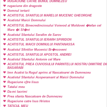
RUGACIUNE CATRE BUNUL DUMNEZEU
rugaciune din dragoste
Domnul iertarii
ACATISTUL SFANTULUI MARELUI MUCENIC GHEORGHE
Acatistul Maicii Domnului
ACATISTUL Binecredinciosului Voievod al Moldovei �tefan cel
Mare �i Sf�nt
Acatistul Sfantului Serafim de Sarov
ACATISTUL SFANTULUI IERARH SPIRIDON
ACATISTUL MAICII DOMNULUI PANTANASSA
Acatistul Sfintilor Mucenici Br�ncoveni
ACATISTUL SFANTULUI APOSTOL ANDREI
Acatistul Sfantului Antonie cel Mare
ACATISTUL PREA CUVIOSULUI PARINTELUI NOSTRU DIMITRIE DI
BASARABI
Imn Acatist la Rugul aprins al Nascatoarei de Dumnezeu
Acatistul Sfantului Acoperamant al Maicii Domnului
Rugaciune c[tre Iisus
Tatalui meu
Da-mi lacrimi
Prea sfanta Nascatoare de Dumnezeu
Rugaciune catre Isus Hristos
TATICUL MEU