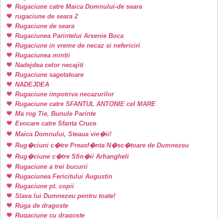
Rugaciune catre Maica Domnului-de seara
rugaciune de seara 2
Rugaciune de seara
Rugaciunea Parintelui Arsenie Boca
Rugaciune in vreme de necaz si nefericiri
Rugaciunea mintii
Nadejdea celor necajiti
Rugaciune sagetatoare
NADEJDEA
Rugaciune impotriva necazurilor
Rugaciune catre SFANTUL ANTONIE cel MARE
Ma rog Tie, Bunule Parinte
Evocare catre Sfanta Cruce
Maica Domnului, Steaua vie�ii!
Rug�ciuni c�tre Preasf�nta N�sc�toare de Dumnezeu
Rug�ciune c�tre Sfin�ii Arhangheli
Rugaciune a trei bucurii
Rugaciunea Fericitului Augustin
Rugaciune pt. copii
Slava lui Dumnezeu pentru toate!
Ruga de dragoste
Rugaciune cu dragoste