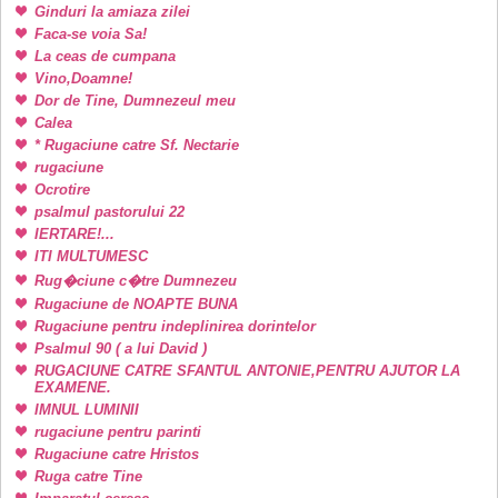
Ginduri la amiaza zilei
Faca-se voia Sa!
La ceas de cumpana
Vino,Doamne!
Dor de Tine, Dumnezeul meu
Calea
* Rugaciune catre Sf. Nectarie
rugaciune
Ocrotire
psalmul pastorului 22
IERTARE!...
ITI MULTUMESC
Rug�ciune c�tre Dumnezeu
Rugaciune de NOAPTE BUNA
Rugaciune pentru indeplinirea dorintelor
Psalmul 90 ( a lui David )
RUGACIUNE CATRE SFANTUL ANTONIE,PENTRU AJUTOR LA
EXAMENE.
IMNUL LUMINII
rugaciune pentru parinti
Rugaciune catre Hristos
Ruga catre Tine