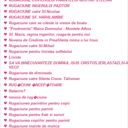
RUGACIUNE CUVIOSULUI PARINTELUI NOSTRU STELIAN
RUGACIUNE INGERULUI PAZITOR
RUGACIUNE catre Sf.Nicolae
RUGACIUNE SF. HARALAMBIE
Rugaciune care se citeste la vreme de boala
"Prodromita" Maica Domnului - Muntele Athos
Sf. Maria, regina ingerilor, roaga-te pentru noi
Novena de Credinta in PreaSfanta inima a lui Iisus
Rugaciune catre Sf.Mihail
Rugaciune pentru linistea sufletului
Liniste
SA VA BINECUVANTEZE DOMNUL ISUS CRISTOS,IERI,ASTAZI,SI-
VECI!
Rugaciune de dimineata
Rugaciune catre Sfanta Cruce- Talisman
RUG�CIUNI �NCEP�TOARE
Ratacire?
nevoia de rug�ciune
Rugaciunea parintilor pentru copii
Rugaciune pentru parinti
Rugaciune pentru frati si surori
Rugaciunea copiilor pentru parinti
Rugaciune inainte de munca