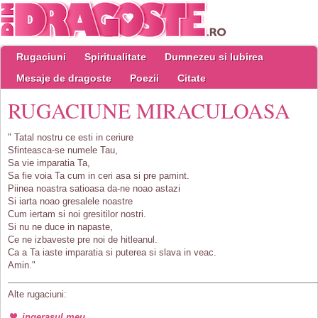
Rugaciuni
Spiritualitate
Dumnezeu si Iubirea
Mesaje de dragoste
Poezii
Citate
RUGACIUNE MIRACULOASA
" Tatal nostru ce esti in ceriure
Sfinteasca-se numele Tau,
Sa vie imparatia Ta,
Sa fie voia Ta cum in ceri asa si pre pamint.
Piinea noastra satioasa da-ne noao astazi
Si iarta noao gresalele noastre
Cum iertam si noi gresitilor nostri.
Si nu ne duce in napaste,
Ce ne izbaveste pre noi de hitleanul.
Ca a Ta iaste imparatia si puterea si slava in veac.
Amin."
Alte rugaciuni:
ingerasul meu