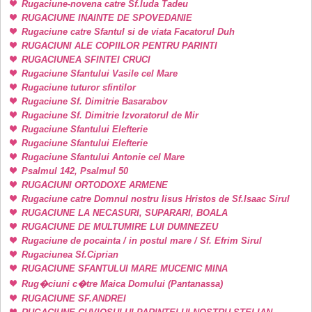
Rugaciune-novena catre Sf.Iuda Tadeu
RUGACIUNE INAINTE DE SPOVEDANIE
Rugaciune catre Sfantul si de viata Facatorul Duh
RUGACIUNI ALE COPIILOR PENTRU PARINTI
RUGACIUNEA SFINTEI CRUCI
Rugaciune Sfantului Vasile cel Mare
Rugaciune tuturor sfintilor
Rugaciune Sf. Dimitrie Basarabov
Rugaciune Sf. Dimitrie Izvoratorul de Mir
Rugaciune Sfantului Elefterie
Rugaciune Sfantului Elefterie
Rugaciune Sfantului Antonie cel Mare
Psalmul 142, Psalmul 50
RUGACIUNI ORTODOXE ARMENE
Rugaciune catre Domnul nostru Iisus Hristos de Sf.Isaac Sirul
RUGACIUNE LA NECASURI, SUPARARI, BOALA
RUGACIUNE DE MULTUMIRE LUI DUMNEZEU
Rugaciune de pocainta / in postul mare / Sf. Efrim Sirul
Rugaciunea Sf.Ciprian
RUGACIUNE SFANTULUI MARE MUCENIC MINA
Rug�ciuni c�tre Maica Domului (Pantanassa)
RUGACIUNE SF.ANDREI