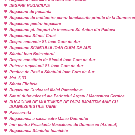
DESPRE RUGACIUNE
Rugaciuni de pocainta
Rugaciune de multumire penru binefacerile primite de la Dumneze
Rugaciune pentru impacare
Rugaciune pt. timpuri de incercare Sf. Anton din Padova
Rugaciunea Sfintei Cruci
Despre smerenie Sf. Ioan Gura de Aur
Rugaciune SFANTULUI IOAN GURA DE AUR
Sfantul Ioan Botezatorul
Despre constiinta de Sfantul Ioan Gura de Aur
Puterea rugaciunii Sf. Ioan Gura de Aur
Predica de Pasti a Sfantului Ioan Gura de Aur
Mat. 6,33
Sfanta Filofteia
Rugaciune Cuvioasei Maici Parascheva
Saturi duhovnicesti ale Parintelui Argatu / Manastirea Cernica
RUGACIUNI DE MULTUMIRE DE DUPA IMPARTASANIE CU
DUMNEZEIESTILE TAINE
Pavecernita
Rugaciunea a sasea catre Maica Domnului
Imn pentru Preasfanta Nascatoare de Dumnezeu (Axionul)
Rugaciunea Sfantului Ioanichie