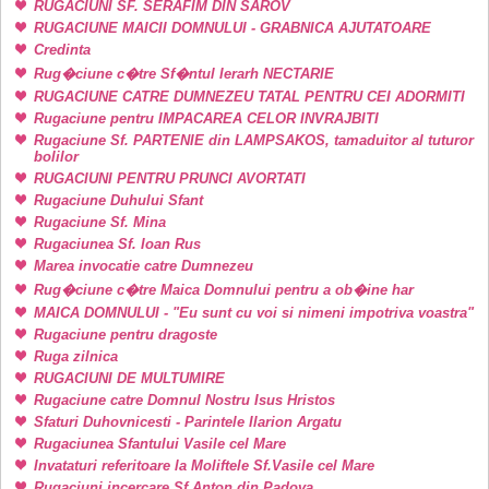
RUGACIUNI SF. SERAFIM DIN SAROV
RUGACIUNE MAICII DOMNULUI - GRABNICA AJUTATOARE
Credinta
Rug�ciune c�tre Sf�ntul Ierarh NECTARIE
RUGACIUNE CATRE DUMNEZEU TATAL PENTRU CEI ADORMITI
Rugaciune pentru IMPACAREA CELOR INVRAJBITI
Rugaciune Sf. PARTENIE din LAMPSAKOS, tamaduitor al tuturor
bolilor
RUGACIUNI PENTRU PRUNCI AVORTATI
Rugaciune Duhului Sfant
Rugaciune Sf. Mina
Rugaciunea Sf. Ioan Rus
Marea invocatie catre Dumnezeu
Rug�ciune c�tre Maica Domnului pentru a ob�ine har
MAICA DOMNULUI - "Eu sunt cu voi si nimeni impotriva voastra"
Rugaciune pentru dragoste
Ruga zilnica
RUGACIUNI DE MULTUMIRE
Rugaciune catre Domnul Nostru Isus Hristos
Sfaturi Duhovnicesti - Parintele Ilarion Argatu
Rugaciunea Sfantului Vasile cel Mare
Invataturi referitoare la Moliftele Sf.Vasile cel Mare
Rugaciuni incercare Sf.Anton din Padova