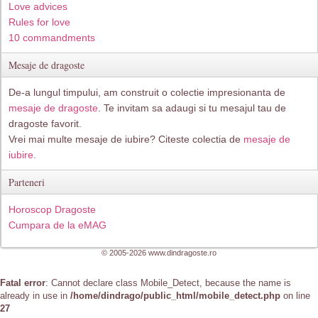
Love advices
Rules for love
10 commandments
Mesaje de dragoste
De-a lungul timpului, am construit o colectie impresionanta de
mesaje de dragoste
. Te invitam sa adaugi si tu mesajul tau de
dragoste favorit.
Vrei mai multe mesaje de iubire? Citeste colectia de
mesaje de
iubire.
Parteneri
Horoscop Dragoste
Cumpara de la eMAG
© 2005-2026 www.dindragoste.ro
Fatal error
: Cannot declare class Mobile_Detect, because the name is
already in use in
/home/dindrago/public_html/mobile_detect.php
on line
27