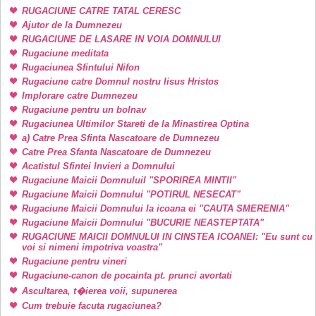
RUGACIUNE CATRE TATAL CERESC
Ajutor de la Dumnezeu
RUGACIUNE DE LASARE IN VOIA DOMNULUI
Rugaciune meditata
Rugaciunea Sfintului Nifon
Rugaciune catre Domnul nostru Iisus Hristos
Implorare catre Dumnezeu
Rugaciune pentru un bolnav
Rugaciunea Ultimilor Stareti de la Minastirea Optina
a) Catre Prea Sfinta Nascatoare de Dumnezeu
Catre Prea Sfanta Nascatoare de Dumnezeu
Acatistul Sfintei Invieri a Domnului
Rugaciune Maicii DomnuluiI "SPORIREA MINTII"
Rugaciune Maicii Domnului "POTIRUL NESECAT"
Rugaciune Maicii Domnului la icoana ei "CAUTA SMERENIA"
Rugaciune Maicii Domnului "BUCURIE NEASTEPTATA"
RUGACIUNE MAICII DOMNULUI IN CINSTEA ICOANEI: "Eu sunt cu
voi si nimeni impotriva voastra"
Rugaciune pentru vineri
Rugaciune-canon de pocainta pt. prunci avortati
Ascultarea, t�ierea voii, supunerea
Cum trebuie facuta rugaciunea?