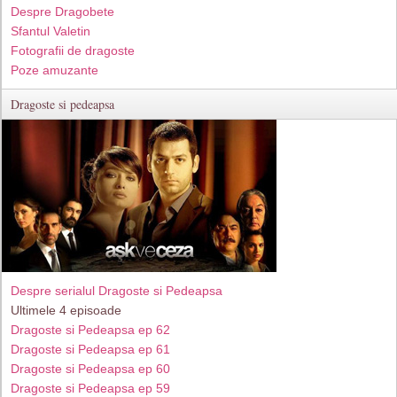
Despre Dragobete
Sfantul Valetin
Fotografii de dragoste
Poze amuzante
Dragoste si pedeapsa
Despre serialul Dragoste si Pedeapsa
Ultimele 4 episoade
Dragoste si Pedeapsa ep 62
Dragoste si Pedeapsa ep 61
Dragoste si Pedeapsa ep 60
Dragoste si Pedeapsa ep 59