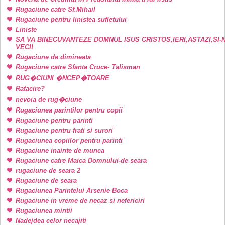
Rugaciune catre Sf.Mihail
Rugaciune pentru linistea sufletului
Liniste
SA VA BINECUVANTEZE DOMNUL ISUS CRISTOS,IERI,ASTAZI,SI-
VECI!
Rugaciune de dimineata
Rugaciune catre Sfanta Cruce- Talisman
RUG�CIUNI �NCEP�TOARE
Ratacire?
nevoia de rug�ciune
Rugaciunea parintilor pentru copii
Rugaciune pentru parinti
Rugaciune pentru frati si surori
Rugaciunea copiilor pentru parinti
Rugaciune inainte de munca
Rugaciune catre Maica Domnului-de seara
rugaciune de seara 2
Rugaciune de seara
Rugaciunea Parintelui Arsenie Boca
Rugaciune in vreme de necaz si nefericiri
Rugaciunea mintii
Nadejdea celor necajiti