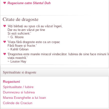
Rugaciune catre Sfantul Duh
Citate de dragoste
'Alți bărbați au spus că au văzut îngeri,
Dar eu te-am văzut pe tine
Și ești suficient.'
~ G. Moore
'Viața fără dragoste este ca un copac
Fără floare și fructe.'
~ Kahlil Gibran
'Dragostea este marele miracol vindecător. Iubirea de sine face minuni î
viața noastră.'
~ Louise Hay
Spiritualitate si dragoste
Rugaciuni
Spiritualitate / Iubire
Dumnezeu si Iubirea
Marea Evanghelie a lui Ioan
Colinde de Craciun