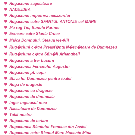
Rugaciune sagetatoare
NADEJDEA
Rugaciune impotriva necazurilor
Rugaciune catre SFANTUL ANTONIE cel MARE
Ma rog Tie, Bunule Parinte
Evocare catre Sfanta Cruce
Maica Domnului, Steaua vie�ii!
Rug�ciuni c�tre Preasf�nta N�sc�toare de Dumnezeu
Rug�ciune c�tre Sfin�ii Arhangheli
Rugaciune a trei bucurii
Rugaciunea Fericitului Augustin
Rugaciune pt. copii
Slava lui Dumnezeu pentru toate!
Ruga de dragoste
Rugaciune cu dragoste
Rugaciune de dimineata
Inger ingerasul meu
Nascatoare de Dumnezeu
Tatal nostru
Rugaciune de iertare
Rugaciunea Sfantului Francisc din Assisi
Rugaciune catre Sfantul Mare Mucenic Mina