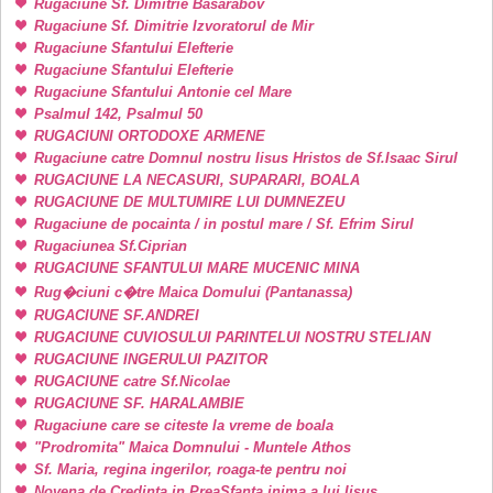
Rugaciune Sf. Dimitrie Basarabov
Rugaciune Sf. Dimitrie Izvoratorul de Mir
Rugaciune Sfantului Elefterie
Rugaciune Sfantului Elefterie
Rugaciune Sfantului Antonie cel Mare
Psalmul 142, Psalmul 50
RUGACIUNI ORTODOXE ARMENE
Rugaciune catre Domnul nostru Iisus Hristos de Sf.Isaac Sirul
RUGACIUNE LA NECASURI, SUPARARI, BOALA
RUGACIUNE DE MULTUMIRE LUI DUMNEZEU
Rugaciune de pocainta / in postul mare / Sf. Efrim Sirul
Rugaciunea Sf.Ciprian
RUGACIUNE SFANTULUI MARE MUCENIC MINA
Rug�ciuni c�tre Maica Domului (Pantanassa)
RUGACIUNE SF.ANDREI
RUGACIUNE CUVIOSULUI PARINTELUI NOSTRU STELIAN
RUGACIUNE INGERULUI PAZITOR
RUGACIUNE catre Sf.Nicolae
RUGACIUNE SF. HARALAMBIE
Rugaciune care se citeste la vreme de boala
"Prodromita" Maica Domnului - Muntele Athos
Sf. Maria, regina ingerilor, roaga-te pentru noi
Novena de Credinta in PreaSfanta inima a lui Iisus