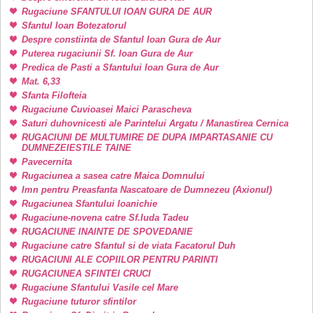
Rugaciune SFANTULUI IOAN GURA DE AUR
Sfantul Ioan Botezatorul
Despre constiinta de Sfantul Ioan Gura de Aur
Puterea rugaciunii Sf. Ioan Gura de Aur
Predica de Pasti a Sfantului Ioan Gura de Aur
Mat. 6,33
Sfanta Filofteia
Rugaciune Cuvioasei Maici Parascheva
Saturi duhovnicesti ale Parintelui Argatu / Manastirea Cernica
RUGACIUNI DE MULTUMIRE DE DUPA IMPARTASANIE CU
DUMNEZEIESTILE TAINE
Pavecernita
Rugaciunea a sasea catre Maica Domnului
Imn pentru Preasfanta Nascatoare de Dumnezeu (Axionul)
Rugaciunea Sfantului Ioanichie
Rugaciune-novena catre Sf.Iuda Tadeu
RUGACIUNE INAINTE DE SPOVEDANIE
Rugaciune catre Sfantul si de viata Facatorul Duh
RUGACIUNI ALE COPIILOR PENTRU PARINTI
RUGACIUNEA SFINTEI CRUCI
Rugaciune Sfantului Vasile cel Mare
Rugaciune tuturor sfintilor