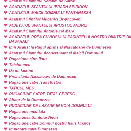
Acatistul Sfantului Serafim de Sarov
ACATISTUL SFANTULUI IERARH SPIRIDON
ACATISTUL MAICII DOMNULUI PANTANASSA
Acatistul Sfintilor Mucenici Br�ncoveni
ACATISTUL SFANTULUI APOSTOL ANDREI
Acatistul Sfantului Antonie cel Mare
ACATISTUL PREA CUVIOSULUI PARINTELUI NOSTRU DIMITRIE DI
BASARABI
Imn Acatist la Rugul aprins al Nascatoarei de Dumnezeu
Acatistul Sfantului Acoperamant al Maicii Domnului
Rugaciune c[tre Iisus
Tatalui meu
Da-mi lacrimi
Prea sfanta Nascatoare de Dumnezeu
Rugaciune catre Isus Hristos
TATICUL MEU
RUGACIUNE CATRE TATAL CERESC
Ajutor de la Dumnezeu
RUGACIUNE DE LASARE IN VOIA DOMNULUI
Rugaciune meditata
Rugaciunea Sfintului Nifon
Rugaciune catre Domnul nostru Iisus Hristos
Implorare catre Dumnezeu