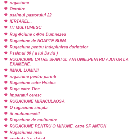
rugaciune
Ocrotire
psalmul pastorului 22
IERTARE!...
ITI MULTUMESC
Rug�ciune c�tre Dumnezeu
Rugaciune de NOAPTE BUNA
Rugaciune pentru indeplinirea dorintelor
Psalmul 90 ( a lui David )
RUGACIUNE CATRE SFANTUL ANTONIE,PENTRU AJUTOR LA
EXAMENE.
IMNUL LUMINII
rugaciune pentru parinti
Rugaciune catre Hristos
Ruga catre Tine
Imparatul ceresc
RUGACIUNE MIRACULAOSA
O rugaciune simpla
iti multumesc!!!
Rugaciune de multumire
RUGACIUNE PENTRU O MINUNE, catre SF ANTON
Rugaciunea mea
credinta ti-e slaba!