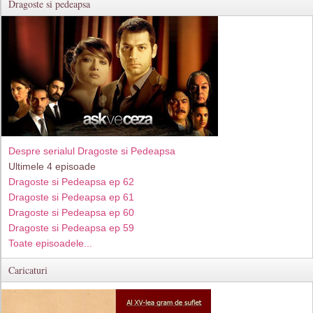
Dragoste si pedeapsa
Despre serialul Dragoste si Pedeapsa
Ultimele 4 episoade
Dragoste si Pedeapsa ep 62
Dragoste si Pedeapsa ep 61
Dragoste si Pedeapsa ep 60
Dragoste si Pedeapsa ep 59
Toate episoadele...
Caricaturi