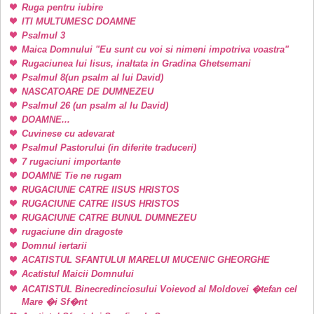
Ruga pentru iubire
ITI MULTUMESC DOAMNE
Psalmul 3
Maica Domnului "Eu sunt cu voi si nimeni impotriva voastra"
Rugaciunea lui Iisus, inaltata in Gradina Ghetsemani
Psalmul 8(un psalm al lui David)
NASCATOARE DE DUMNEZEU
Psalmul 26 (un psalm al lu David)
DOAMNE...
Cuvinese cu adevarat
Psalmul Pastorului (in diferite traduceri)
7 rugaciuni importante
DOAMNE Tie ne rugam
RUGACIUNE CATRE IISUS HRISTOS
RUGACIUNE CATRE IISUS HRISTOS
RUGACIUNE CATRE BUNUL DUMNEZEU
rugaciune din dragoste
Domnul iertarii
ACATISTUL SFANTULUI MARELUI MUCENIC GHEORGHE
Acatistul Maicii Domnului
ACATISTUL Binecredinciosului Voievod al Moldovei �tefan cel
Mare �i Sf�nt