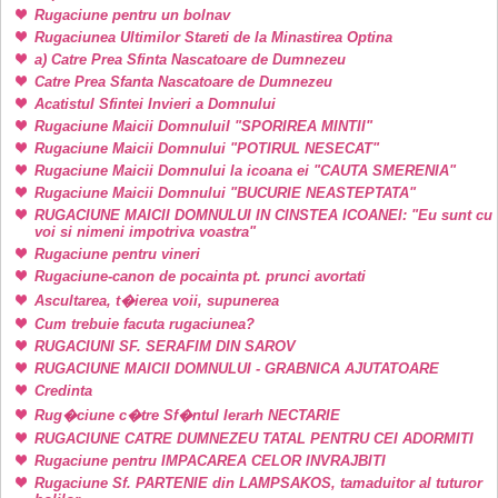
Rugaciune pentru un bolnav
Rugaciunea Ultimilor Stareti de la Minastirea Optina
a) Catre Prea Sfinta Nascatoare de Dumnezeu
Catre Prea Sfanta Nascatoare de Dumnezeu
Acatistul Sfintei Invieri a Domnului
Rugaciune Maicii DomnuluiI "SPORIREA MINTII"
Rugaciune Maicii Domnului "POTIRUL NESECAT"
Rugaciune Maicii Domnului la icoana ei "CAUTA SMERENIA"
Rugaciune Maicii Domnului "BUCURIE NEASTEPTATA"
RUGACIUNE MAICII DOMNULUI IN CINSTEA ICOANEI: "Eu sunt cu
voi si nimeni impotriva voastra"
Rugaciune pentru vineri
Rugaciune-canon de pocainta pt. prunci avortati
Ascultarea, t�ierea voii, supunerea
Cum trebuie facuta rugaciunea?
RUGACIUNI SF. SERAFIM DIN SAROV
RUGACIUNE MAICII DOMNULUI - GRABNICA AJUTATOARE
Credinta
Rug�ciune c�tre Sf�ntul Ierarh NECTARIE
RUGACIUNE CATRE DUMNEZEU TATAL PENTRU CEI ADORMITI
Rugaciune pentru IMPACAREA CELOR INVRAJBITI
Rugaciune Sf. PARTENIE din LAMPSAKOS, tamaduitor al tuturor