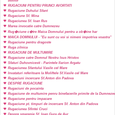
bolilor
RUGACIUNI PENTRU PRUNCI AVORTATI
Rugaciune Duhului Sfant
Rugaciune Sf. Mina
Rugaciunea Sf. Ioan Rus
Marea invocatie catre Dumnezeu
Rug�ciune c�tre Maica Domnului pentru a ob�ine har
MAICA DOMNULUI - "Eu sunt cu voi si nimeni impotriva voastra"
Rugaciune pentru dragoste
Ruga zilnica
RUGACIUNI DE MULTUMIRE
Rugaciune catre Domnul Nostru Isus Hristos
Sfaturi Duhovnicesti - Parintele Ilarion Argatu
Rugaciunea Sfantului Vasile cel Mare
Invataturi referitoare la Moliftele Sf.Vasile cel Mare
Rugaciuni incercare Sf.Anton din Padova
DESPRE RUGACIUNE
Rugaciuni de pocainta
Rugaciune de multumire penru binefacerile primite de la Dumneze
Rugaciune pentru impacare
Rugaciune pt. timpuri de incercare Sf. Anton din Padova
Rugaciunea Sfintei Cruci
Despre smerenie Sf. Ioan Gura de Aur