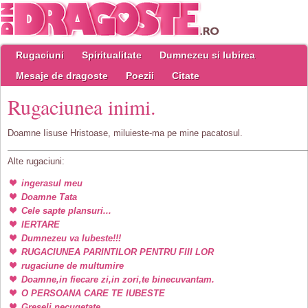
Rugaciuni
Spiritualitate
Dumnezeu si Iubirea
Mesaje de dragoste
Poezii
Citate
Rugaciunea inimi.
Doamne Iisuse Hristoase, miluieste-ma pe mine pacatosul.
Alte rugaciuni:
ingerasul meu
Doamne Tata
Cele sapte plansuri...
IERTARE
Dumnezeu va Iubeste!!!
RUGACIUNEA PARINTILOR PENTRU FIII LOR
rugaciune de multumire
Doamne,in fiecare zi,in zori,te binecuvantam.
O PERSOANA CARE TE IUBESTE
Greseli necugetate