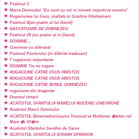
Psalmul 3
Maica Domnului "Eu sunt cu voi si nimeni impotriva voastra"
Rugaciunea lui Iisus, inaltata in Gradina Ghetsemani
Psalmul 8(un psalm al lui David)
NASCATOARE DE DUMNEZEU
Psalmul 26 (un psalm al lu David)
DOAMNE...
Cuvinese cu adevarat
Psalmul Pastorului (in diferite traduceri)
7 rugaciuni importante
DOAMNE Tie ne rugam
RUGACIUNE CATRE IISUS HRISTOS
RUGACIUNE CATRE IISUS HRISTOS
RUGACIUNE CATRE BUNUL DUMNEZEU
rugaciune din dragoste
Domnul iertarii
ACATISTUL SFANTULUI MARELUI MUCENIC GHEORGHE
Acatistul Maicii Domnului
ACATISTUL Binecredinciosului Voievod al Moldovei �tefan cel
Mare �i Sf�nt
Acatistul Sfantului Serafim de Sarov
ACATISTUL SFANTULUI IERARH SPIRIDON