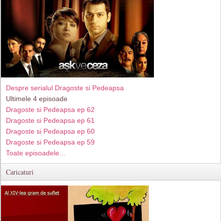
Despre serialul Dragoste si Pedeapsa
Ultimele 4 episoade
Dragoste si Pedeapsa ep 62
Dragoste si Pedeapsa ep 61
Dragoste si Pedeapsa ep 60
Dragoste si Pedeapsa ep 59
Toate episoadele...
Caricaturi