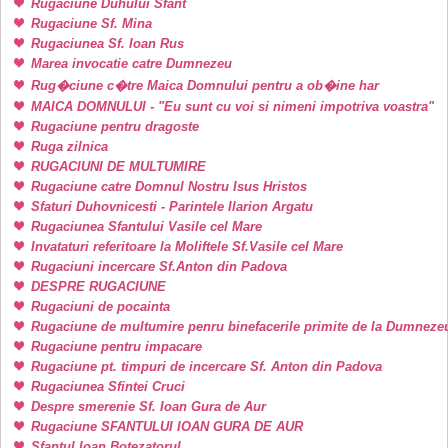
Rugaciune Duhului Sfant
Rugaciune Sf. Mina
Rugaciunea Sf. Ioan Rus
Marea invocatie catre Dumnezeu
Rug�ciune c�tre Maica Domnului pentru a ob�ine har
MAICA DOMNULUI - "Eu sunt cu voi si nimeni impotriva voastra"
Rugaciune pentru dragoste
Ruga zilnica
RUGACIUNI DE MULTUMIRE
Rugaciune catre Domnul Nostru Isus Hristos
Sfaturi Duhovnicesti - Parintele Ilarion Argatu
Rugaciunea Sfantului Vasile cel Mare
Invataturi referitoare la Moliftele Sf.Vasile cel Mare
Rugaciuni incercare Sf.Anton din Padova
DESPRE RUGACIUNE
Rugaciuni de pocainta
Rugaciune de multumire penru binefacerile primite de la Dumneze
Rugaciune pentru impacare
Rugaciune pt. timpuri de incercare Sf. Anton din Padova
Rugaciunea Sfintei Cruci
Despre smerenie Sf. Ioan Gura de Aur
Rugaciune SFANTULUI IOAN GURA DE AUR
Sfantul Ioan Botezatorul