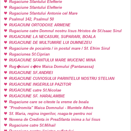
Rugaciune Sfantului Elefterie
Rugaciune Sfantului Elefterie
Rugaciune Sfantului Antonie cel Mare
Psalmul 142, Psalmul 50
RUGACIUNI ORTODOXE ARMENE
Rugaciune catre Domnul nostru Iisus Hristos de Sf.Isaac Sirul
RUGACIUNE LA NECASURI, SUPARARI, BOALA
RUGACIUNE DE MULTUMIRE LUI DUMNEZEU
Rugaciune de pocainta / in postul mare / Sf. Efrim Sirul
Rugaciunea Sf.Ciprian
RUGACIUNE SFANTULUI MARE MUCENIC MINA
Rug�ciuni c�tre Maica Domului (Pantanassa)
RUGACIUNE SF.ANDREI
RUGACIUNE CUVIOSULUI PARINTELUI NOSTRU STELIAN
RUGACIUNE INGERULUI PAZITOR
RUGACIUNE catre Sf.Nicolae
RUGACIUNE SF. HARALAMBIE
Rugaciune care se citeste la vreme de boala
"Prodromita" Maica Domnului - Muntele Athos
Sf. Maria, regina ingerilor, roaga-te pentru noi
Novena de Credinta in PreaSfanta inima a lui Iisus
Rugaciune catre Sf.Mihail