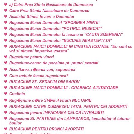
a) Catre Prea Sfinta Nascatoare de Dumnezeu
Catre Prea Sfanta Nascatoare de Dumnezeu
Acatistul Sfintei Invieri a Domnului
Rugaciune Maicii DomnuluiI "SPORIREA MINTII"
Rugaciune Maicii Domnului "POTIRUL NESECAT"
Rugaciune Maicii Domnului la icoana ei "CAUTA SMERENIA"
Rugaciune Maicii Domnului "BUCURIE NEASTEPTATA"
RUGACIUNE MAICII DOMNULUI IN CINSTEA ICOANEI: "Eu sunt cu
voi si nimeni impotriva voastra"
Rugaciune pentru vineri
Rugaciune-canon de pocainta pt. prunci avortati
Ascultarea, t�ierea voii, supunerea
Cum trebuie facuta rugaciunea?
RUGACIUNI SF. SERAFIM DIN SAROV
RUGACIUNE MAICII DOMNULUI - GRABNICA AJUTATOARE
Credinta
Rug�ciune c�tre Sf�ntul Ierarh NECTARIE
RUGACIUNE CATRE DUMNEZEU TATAL PENTRU CEI ADORMITI
Rugaciune pentru IMPACAREA CELOR INVRAJBITI
Rugaciune Sf. PARTENIE din LAMPSAKOS, tamaduitor al tuturor
bolilor
RUGACIUNI PENTRU PRUNCI AVORTATI