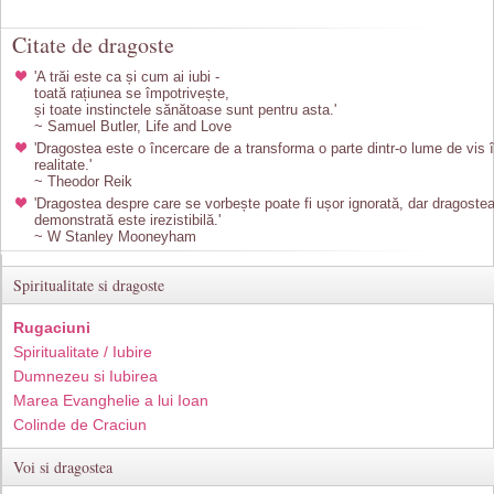
Citate de dragoste
'A trăi este ca și cum ai iubi -
toată rațiunea se împotrivește,
și toate instinctele sănătoase sunt pentru asta.'
~ Samuel Butler, Life and Love
'Dragostea este o încercare de a transforma o parte dintr-o lume de vis 
realitate.'
~ Theodor Reik
'Dragostea despre care se vorbește poate fi ușor ignorată, dar dragoste
demonstrată este irezistibilă.'
~ W Stanley Mooneyham
Spiritualitate si dragoste
Rugaciuni
Spiritualitate / Iubire
Dumnezeu si Iubirea
Marea Evanghelie a lui Ioan
Colinde de Craciun
Voi si dragostea