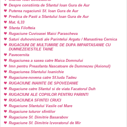
Despre constiinta de Sfantul Ioan Gura de Aur
Puterea rugaciunii Sf. Ioan Gura de Aur
Predica de Pasti a Sfantului Ioan Gura de Aur
Mat. 6,33
Sfanta Filofteia
Rugaciune Cuvioasei Maici Parascheva
Saturi duhovnicesti ale Parintelui Argatu / Manastirea Cernica
RUGACIUNI DE MULTUMIRE DE DUPA IMPARTASANIE CU
DUMNEZEIESTILE TAINE
Pavecernita
Rugaciunea a sasea catre Maica Domnului
Imn pentru Preasfanta Nascatoare de Dumnezeu (Axionul)
Rugaciunea Sfantului Ioanichie
Rugaciune-novena catre Sf.Iuda Tadeu
RUGACIUNE INAINTE DE SPOVEDANIE
Rugaciune catre Sfantul si de viata Facatorul Duh
RUGACIUNI ALE COPIILOR PENTRU PARINTI
RUGACIUNEA SFINTEI CRUCI
Rugaciune Sfantului Vasile cel Mare
Rugaciune tuturor sfintilor
Rugaciune Sf. Dimitrie Basarabov
Rugaciune Sf. Dimitrie Izvoratorul de Mir