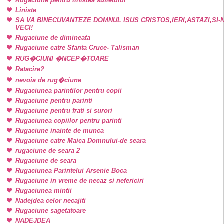
Rugaciune pentru linistea sufletului
Liniste
SA VA BINECUVANTEZE DOMNUL ISUS CRISTOS,IERI,ASTAZI,SI-
VECI!
Rugaciune de dimineata
Rugaciune catre Sfanta Cruce- Talisman
RUG�CIUNI �NCEP�TOARE
Ratacire?
nevoia de rug�ciune
Rugaciunea parintilor pentru copii
Rugaciune pentru parinti
Rugaciune pentru frati si surori
Rugaciunea copiilor pentru parinti
Rugaciune inainte de munca
Rugaciune catre Maica Domnului-de seara
rugaciune de seara 2
Rugaciune de seara
Rugaciunea Parintelui Arsenie Boca
Rugaciune in vreme de necaz si nefericiri
Rugaciunea mintii
Nadejdea celor necajiti
Rugaciune sagetatoare
NADEJDEA