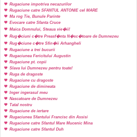
Rugaciune impotriva necazurilor
Rugaciune catre SFANTUL ANTONIE cel MARE
Ma rog Tie, Bunule Parinte
Evocare catre Sfanta Cruce
Maica Domnului, Steaua vie�ii!
Rug�ciuni c�tre Preasf�nta N�sc�toare de Dumnezeu
Rug�ciune c�tre Sfin�ii Arhangheli
Rugaciune a trei bucurii
Rugaciunea Fericitului Augustin
Rugaciune pt. copii
Slava lui Dumnezeu pentru toate!
Ruga de dragoste
Rugaciune cu dragoste
Rugaciune de dimineata
Inger ingerasul meu
Nascatoare de Dumnezeu
Tatal nostru
Rugaciune de iertare
Rugaciunea Sfantului Francisc din Assisi
Rugaciune catre Sfantul Mare Mucenic Mina
Rugaciune catre Sfantul Duh