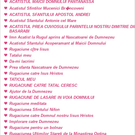
ACATISTUL MAICII DOMNULUI PANTANASSA
Acatistul Sfintilor Mucenici Br�ncoveni
ACATISTUL SFANTULUI APOSTOL ANDREI
Acatistul Sfantului Antonie cel Mare
ACATISTUL PREA CUVIOSULUI PARINTELUI NOSTRU DIMITRIE DI
BASARABI
Imn Acatist la Rugul aprins al Nascatoarei de Dumnezeu
Acatistul Sfantului Acoperamant al Maicii Domnului
Rugaciune c[tre Iisus
Tatalui meu
Da-mi lacrimi
Prea sfanta Nascatoare de Dumnezeu
Rugaciune catre Isus Hristos
TATICUL MEU
RUGACIUNE CATRE TATAL CERESC
Ajutor de la Dumnezeu
RUGACIUNE DE LASARE IN VOIA DOMNULUI
Rugaciune meditata
Rugaciunea Sfintului Nifon
Rugaciune catre Domnul nostru Iisus Hristos
Implorare catre Dumnezeu
Rugaciune pentru un bolnav
Rugaciunea Ultimilor Stareti de la Minastirea Optina