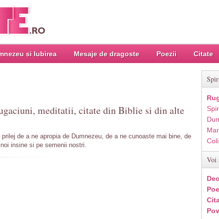
nezeu si Iubirea
Mesaje de dragoste
Poezii
Citate
Spir
Rug
ugaciuni, meditatii, citate din Biblie si din alte
Spir
Dum
Mar
n prilej de a ne apropia de Dumnezeu, de a ne cunoaste mai bine, de
Col
noi insine si pe semenii nostri.
Voi 
Dec
Poe
Cit
Pov