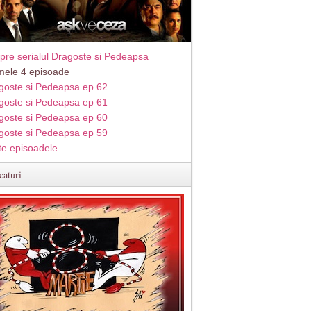
pre serialul Dragoste si Pedeapsa
imele 4 episoade
goste si Pedeapsa ep 62
goste si Pedeapsa ep 61
goste si Pedeapsa ep 60
goste si Pedeapsa ep 59
te episoadele...
caturi