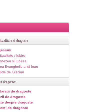
itualitate si dragoste
aciuni
itualitate / Iubire
nezeu si Iubirea
ea Evanghelie a lui Ioan
inde de Craciun
si dragostea
laratii de dragoste
zii de dragoste
ate despre dragoste
esti de dragoste