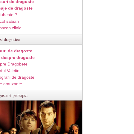
isori de dragoste
aje de dragoste
iubeste ?
col sabian
oscop zilnic
si dragostea
suri de dragoste
i despre dragoste
pre Dragobete
tul Valetin
ografii de dragoste
e amuzante
oste si pedeapsa