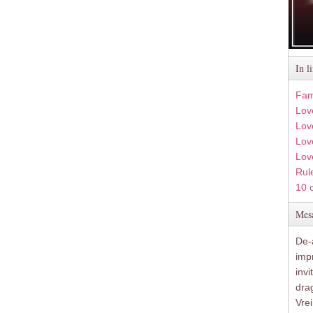
In l
Fam
Lov
Lov
Love
Lov
Rule
10 
Mesa
De-a
imp
inv
drag
Vre