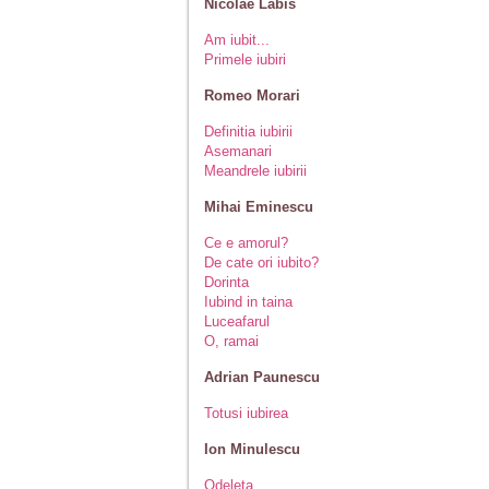
Nicolae Labis
Am iubit...
Primele iubiri
Romeo Morari
Definitia iubirii
Asemanari
Meandrele iubirii
Mihai Eminescu
Ce e amorul?
De cate ori iubito?
Dorinta
Iubind in taina
Luceafarul
O, ramai
Adrian Paunescu
Totusi iubirea
Ion Minulescu
Odeleta