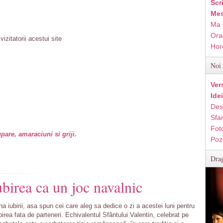
Scr
Mes
Ma 
Ora
izitatorii acestui site
Hor
Noi 
Ver
Ide
Des
Sfan
Fot
pare, amaraciuni si griji.
Poz
Drag
birea ca un joc navalnic
na iubirii, asa spun cei care aleg sa dedice o zi a acestei luni pentru
birea fata de parteneri. Echivalentul Sfântului Valentin, celebrat pe