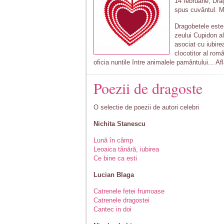
14 februarie, Dra
spus cuvântul. M
Dragobetele este 
zeului Cupidon al 
asociat cu iubire
clocotitor al rom
oficia nuntile între animalele pamântului... A
Poezii de dragoste
O selectie de poezii de autori celebri
Nichita Stanescu
Lună în câmp
Leoaica tânără, iubirea
Ce bine ca esti
Lucian Blaga
Catrenele fetei frumoase
Catrenele dragostei
Cantec in doi