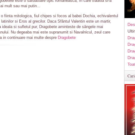
gobetele este o sarbatoare tipic românească, în care traditia si-a
ai mult sau mai putin...
o fiinta mitologica, fiul chipes si focos al babei Dochia, echivalentul
latinilor si Eros al grecilor. Daca Sfântul Valentin este un martir,
Des
a ideala si sufletul pur, Dragobete aminteste de sângele mai
Ult
ânului. Nu degeaba mai este supranumit si Navalnicul, zeul care
fla in continuare mai multe despre
Dragobete
Dra
Dra
Dra
Dra
Toa
Cari