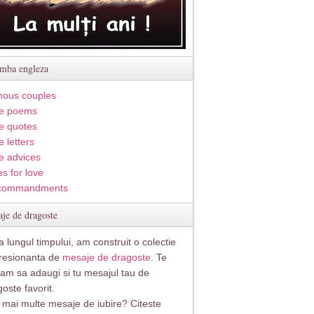
imba engleza
ous couples
e poems
e quotes
 letters
e advices
s for love
commandments
je de dragoste
 lungul timpului, am construit o colectie
resionanta de
mesaje de dragoste
. Te
itam sa adaugi si tu mesajul tau de
oste favorit.
i mai multe mesaje de iubire? Citeste