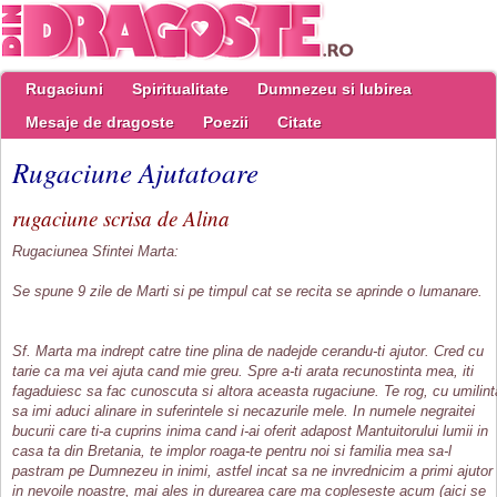
Rugaciuni
Spiritualitate
Dumnezeu si Iubirea
Mesaje de dragoste
Poezii
Citate
Rugaciune Ajutatoare
rugaciune scrisa de Alina
Rugaciunea Sfintei Marta:
Se spune 9 zile de Marti si pe timpul cat se recita se aprinde o lumanare.
Sf. Marta ma indrept catre tine plina de nadejde cerandu-ti ajutor. Cred cu
tarie ca ma vei ajuta cand mie greu. Spre a-ti arata recunostinta mea, iti
fagaduiesc sa fac cunoscuta si altora aceasta rugaciune. Te rog, cu umilint
sa imi aduci alinare in suferintele si necazurile mele. In numele negraitei
bucurii care ti-a cuprins inima cand i-ai oferit adapost Mantuitorului lumii in
casa ta din Bretania, te implor roaga-te pentru noi si familia mea sa-l
pastram pe Dumnezeu in inimi, astfel incat sa ne invrednicim a primi ajutor
in nevoile noastre, mai ales in durearea care ma copleseste acum (aici se