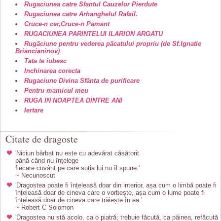
Rugaciunea catre Sfantul Cauzelor Pierdute
Rugaciunea catre Arhanghelul Rafail.
Cruce-n cer,Cruce-n Pamant
RUGACIUNEA PARINTELUI ILARION ARGATU
Rugãciune pentru vederea pãcatului propriu (de Sf.Ignatie
Briancianinov)
Tata te iubesc
Inchinarea corecta
Rugaciune Divina Sfânta de purificare
Pentru mamicul meu
RUGA IN NOAPTEA DINTRE ANI
Iertare
Citate de dragoste
'Niciun bărbat nu este cu adevărat căsătorit
până când nu înțelege
fiecare cuvânt pe care soția lui nu îl spune.'
~ Necunoscut
'Dragostea poate fi înțeleasă doar din interior, așa cum o limbă poate fi
înțeleasă doar de cineva care o vorbește, așa cum o lume poate fi
înțeleasă doar de cineva care trăiește în ea.'
~ Robert C Solomon
'Dragostea nu stă acolo, ca o piatră; trebuie făcută, ca pâinea, refăcută