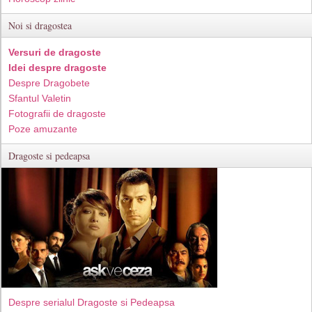
Noi si dragostea
Versuri de dragoste
Idei despre dragoste
Despre Dragobete
Sfantul Valetin
Fotografii de dragoste
Poze amuzante
Dragoste si pedeapsa
Despre serialul Dragoste si Pedeapsa