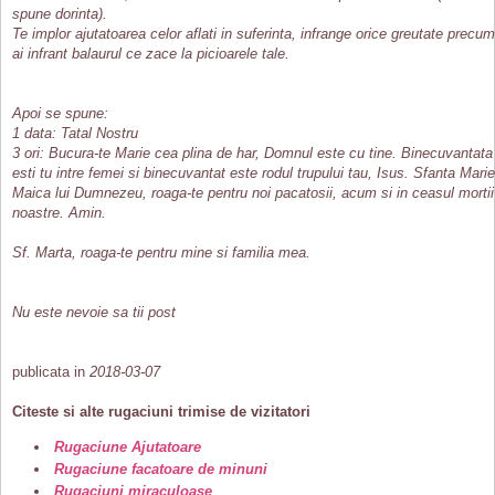
spune dorinta).
Te implor ajutatoarea celor aflati in suferinta, infrange orice greutate precum
ai infrant balaurul ce zace la picioarele tale.
Apoi se spune:
1 data: Tatal Nostru
3 ori: Bucura-te Marie cea plina de har, Domnul este cu tine. Binecuvantata
esti tu intre femei si binecuvantat este rodul trupului tau, Isus. Sfanta Marie
Maica lui Dumnezeu, roaga-te pentru noi pacatosii, acum si in ceasul mortii
noastre. Amin.
Sf. Marta, roaga-te pentru mine si familia mea.
Nu este nevoie sa tii post
publicata in
2018-03-07
Citeste si alte rugaciuni trimise de vizitatori
Rugaciune Ajutatoare
Rugaciune facatoare de minuni
Rugaciuni miraculoase