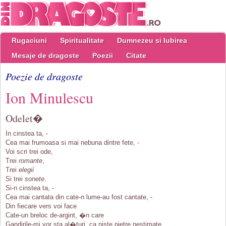
Rugaciuni
Spiritualitate
Dumnezeu si Iubirea
Mesaje de dragoste
Poezii
Citate
Poezie de dragoste
Ion Minulescu
Odelet�
In cinstea ta, -
Cea mai frumoasa si mai nebuna dintre fete, -
Voi scri trei ode,
Trei
romante
,
Trei
elegii
Si trei
sonete
.
Si-n cinstea ta, -
Cea mai cantata din cate-n lume-au fost cantate, -
Din fiecare vers voi face
Cate-un breloc de-argint, �n care
Gandirile-mi vor sta al�turi, ca niste pietre nestimate