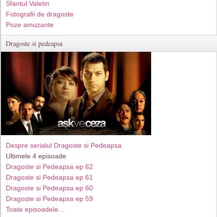
Sfantul Valetin
Fotografii de dragoste
Poze amuzante
Dragoste si pedeapsa
Despre serialul Dragoste si Pedeapsa
Ultimele 4 episoade
Dragoste si Pedeapsa ep 62
Dragoste si Pedeapsa ep 61
Dragoste si Pedeapsa ep 60
Dragoste si Pedeapsa ep 59
Toate episoadele...