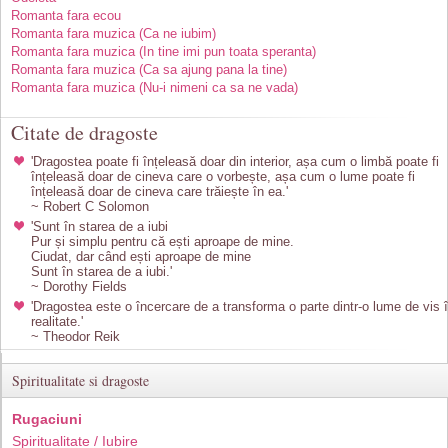
Romanta fara ecou
Romanta fara muzica (Ca ne iubim)
Romanta fara muzica (In tine imi pun toata speranta)
Romanta fara muzica (Ca sa ajung pana la tine)
Romanta fara muzica (Nu-i nimeni ca sa ne vada)
Citate de dragoste
'Dragostea poate fi înțeleasă doar din interior, așa cum o limbă poate fi
înțeleasă doar de cineva care o vorbește, așa cum o lume poate fi
înțeleasă doar de cineva care trăiește în ea.'
~ Robert C Solomon
'Sunt în starea de a iubi
Pur și simplu pentru că ești aproape de mine.
Ciudat, dar când ești aproape de mine
Sunt în starea de a iubi.'
~ Dorothy Fields
'Dragostea este o încercare de a transforma o parte dintr-o lume de vis 
realitate.'
~ Theodor Reik
Spiritualitate si dragoste
Rugaciuni
Spiritualitate / Iubire