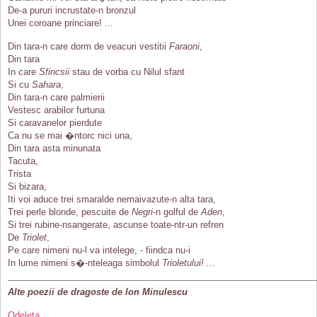
De-a pururi incrustate-n bronzul
Unei coroane princiare! ...
Din tara-n care dorm de veacuri vestitii
Faraoni
,
Din tara
In care
Sfincsii
stau de vorba cu Nilul sfant
Si cu
Sahara
,
Din tara-n care palmierii
Vestesc arabilor furtuna
Si caravanelor pierdute
Ca nu se mai �ntorc nici una,
Din tara asta minunata
Tacuta,
Trista
Si bizara,
Iti voi aduce trei smaralde nemaivazute-n alta tara,
Trei perle blonde, pescuite de
Negri
-n golful de
Aden
,
Si trei rubine-nsangerate, ascunse toate-ntr-un refren
De
Triolet
,
Pe care nimeni nu-l va intelege, - fiindca nu-i
In lume nimeni s�-nteleaga simbolul
Trioletului! ...
Alte poezii de dragoste de Ion Minulescu
Odeleta