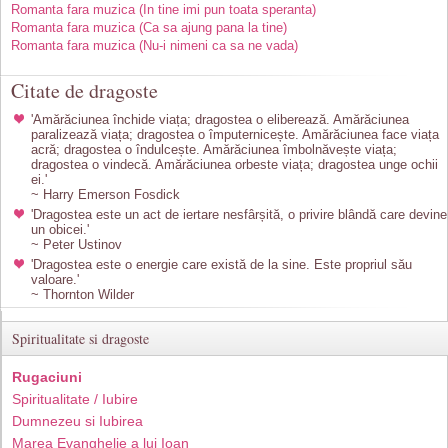
Romanta fara muzica (In tine imi pun toata speranta)
Romanta fara muzica (Ca sa ajung pana la tine)
Romanta fara muzica (Nu-i nimeni ca sa ne vada)
Citate de dragoste
'Amărăciunea închide viața; dragostea o eliberează. Amărăciunea
paralizează viața; dragostea o împuternicește. Amărăciunea face viața
acră; dragostea o îndulcește. Amărăciunea îmbolnăvește viața;
dragostea o vindecă. Amărăciunea orbeste viața; dragostea unge ochii
ei.'
~ Harry Emerson Fosdick
'Dragostea este un act de iertare nesfârșită, o privire blândă care devine
un obicei.'
~ Peter Ustinov
'Dragostea este o energie care există de la sine. Este propriul său
valoare.'
~ Thornton Wilder
Spiritualitate si dragoste
Rugaciuni
Spiritualitate / Iubire
Dumnezeu si Iubirea
Marea Evanghelie a lui Ioan