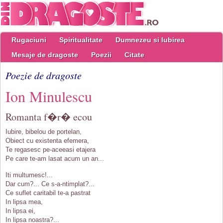
Rugaciuni
Spiritualitate
Dumnezeu si Iubirea
Mesaje de dragoste
Poezii
Citate
Poezie de dragoste
Ion Minulescu
Romanta f�r� ecou
Iubire, bibelou de portelan,
Obiect cu existenta efemera,
Te regasesc pe-aceeasi etajera
Pe care te-am lasat acum un an...
Iti multumesc!...
Dar cum?... Ce s-a-ntimplat?...
Ce suflet caritabil te-a pastrat
In lipsa mea,
In lipsa ei,
In lipsa noastra?...