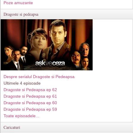
Poze amuzante
Dragoste si pedeapsa
Despre serialul Dragoste si Pedeapsa
Ultimele 4 episoade
Dragoste si Pedeapsa ep 62
Dragoste si Pedeapsa ep 61
Dragoste si Pedeapsa ep 60
Dragoste si Pedeapsa ep 59
Toate episoadele...
Caricaturi