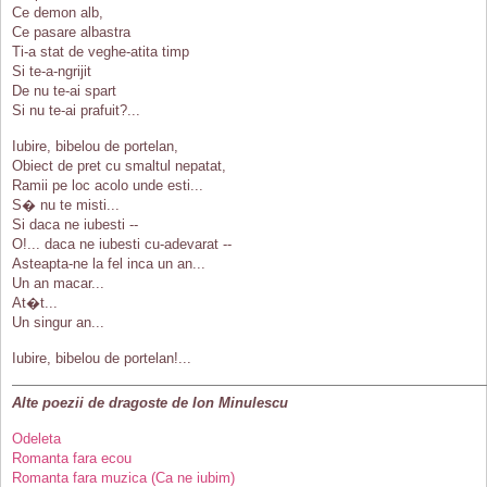
Ce demon alb,
Ce pasare albastra
Ti-a stat de veghe-atita timp
Si te-a-ngrijit
De nu te-ai spart
Si nu te-ai prafuit?...
Iubire, bibelou de portelan,
Obiect de pret cu smaltul nepatat,
Ramii pe loc acolo unde esti...
S� nu te misti...
Si daca ne iubesti --
O!... daca ne iubesti cu-adevarat --
Asteapta-ne la fel inca un an...
Un an macar...
At�t...
Un singur an...
Iubire, bibelou de portelan!...
Alte poezii de dragoste de Ion Minulescu
Odeleta
Romanta fara ecou
Romanta fara muzica (Ca ne iubim)